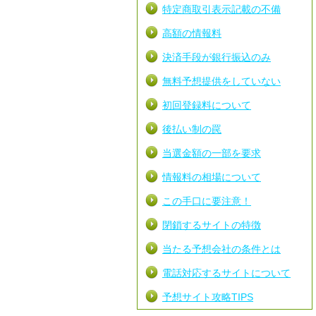
特定商取引表示記載の不備
高額の情報料
決済手段が銀行振込のみ
無料予想提供をしていない
初回登録料について
後払い制の罠
当選金額の一部を要求
情報料の相場について
この手口に要注意！
閉鎖するサイトの特徴
当たる予想会社の条件とは
電話対応するサイトについて
予想サイト攻略TIPS