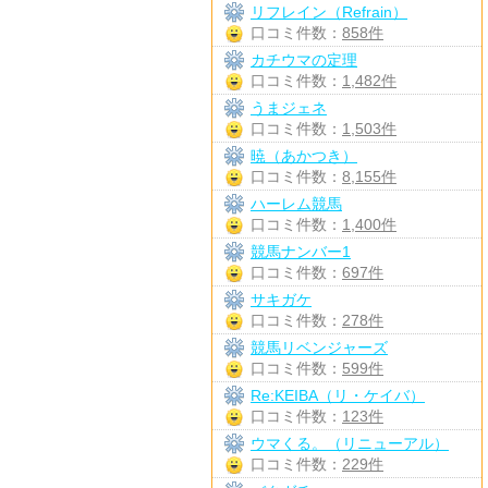
リフレイン（Refrain）
口コミ件数：
858件
カチウマの定理
口コミ件数：
1,482件
うまジェネ
口コミ件数：
1,503件
暁（あかつき）
口コミ件数：
8,155件
ハーレム競馬
口コミ件数：
1,400件
競馬ナンバー1
口コミ件数：
697件
サキガケ
口コミ件数：
278件
競馬リベンジャーズ
口コミ件数：
599件
Re:KEIBA（リ・ケイバ）
口コミ件数：
123件
ウマくる。（リニューアル）
口コミ件数：
229件