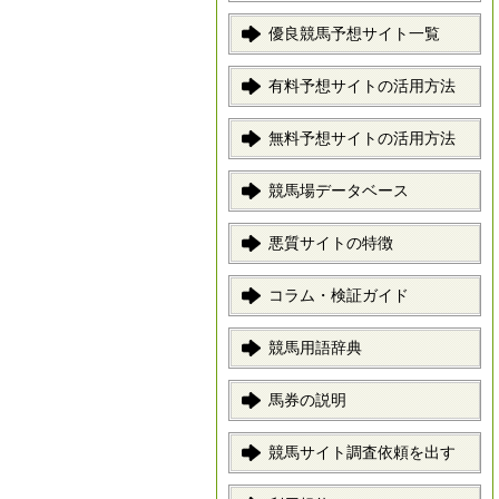
優良競馬予想サイト一覧
有料予想サイトの活用方法
無料予想サイトの活用方法
競馬場データベース
悪質サイトの特徴
コラム・検証ガイド
競馬用語辞典
馬券の説明
競馬サイト調査依頼を出す