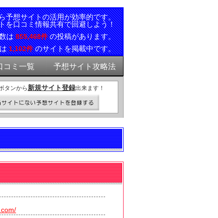
ら予想サイトの活用が効率的です。
トを口コミ情報共有で回避しよう！
ミ数は
の投稿があります。
855,468件
報は
のサイトを掲載中です。
1,102件
口コミ一覧
予想サイト攻略法
新規サイト登録
ボタンから
出来ます！
a.com/