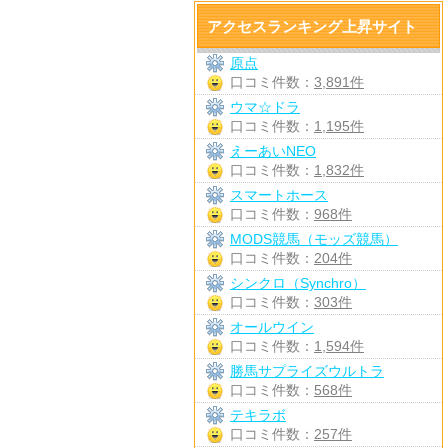
アクセスランキング上昇サイト
原点
口コミ件数：
3,891件
ウマ☆ドラ
口コミ件数：
1,195件
えーあいNEO
口コミ件数：
1,832件
スマートホース
口コミ件数：
968件
MODS競馬（モッズ競馬）
口コミ件数：
204件
シンクロ（Synchro）
口コミ件数：
303件
オールウイン
口コミ件数：
1,594件
勝馬サプライズウルトラ
口コミ件数：
568件
テキラボ
口コミ件数：
257件