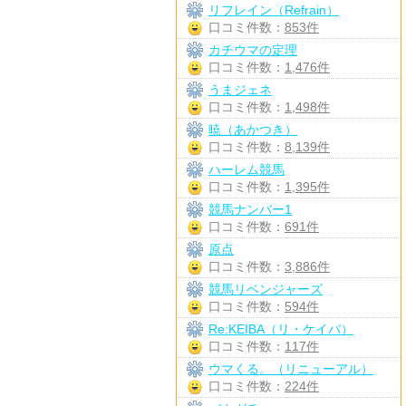
リフレイン（Refrain）
口コミ件数：
853件
カチウマの定理
口コミ件数：
1,476件
うまジェネ
口コミ件数：
1,498件
暁（あかつき）
口コミ件数：
8,139件
ハーレム競馬
口コミ件数：
1,395件
競馬ナンバー1
口コミ件数：
691件
原点
口コミ件数：
3,886件
競馬リベンジャーズ
口コミ件数：
594件
Re:KEIBA（リ・ケイバ）
口コミ件数：
117件
ウマくる。（リニューアル）
口コミ件数：
224件