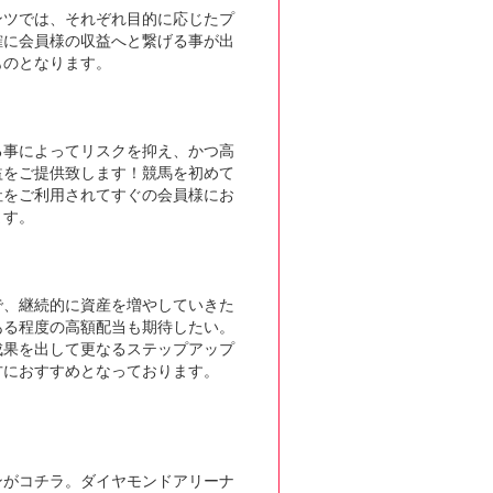
ンツでは、それぞれ目的に応じたプ
確に会員様の収益へと繋げる事が出
ものとなります。
る事によってリスクを抑え、かつ高
益をご提供致します！競馬を初めて
社をご利用されてすぐの会員様にお
ります。
で、継続的に資産を増やしていきた
ある程度の高額配当も期待したい。
成果を出して更なるステップアップ
方におすすめとなっております。
ンがコチラ。ダイヤモンドアリーナ