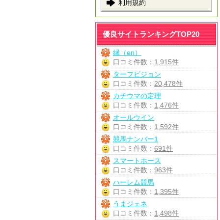
利用規約
優良サイトランキングTOP20
縁（en）
口コミ件数：
1,915件
ターフビジョン
口コミ件数：
20,478件
カチウマの定理
口コミ件数：
1,476件
オールウイン
口コミ件数：
1,592件
競馬ナンバー1
口コミ件数：
691件
スマートホース
口コミ件数：
963件
ハーレム競馬
口コミ件数：
1,395件
うまジェネ
口コミ件数：
1,498件