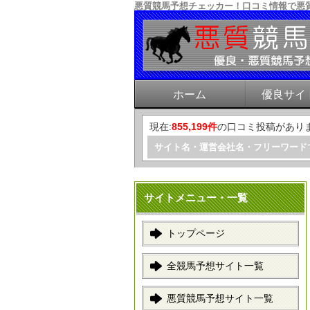
悪質競馬予想チェッカー！口コミ情報で悪
ホーム
優良サイ
現在:
855,199件
の口コミ投稿があり
サイト名・運営会社名・フリーワード
サイトメニュー・一覧
トップページ
全競馬予想サイト一覧
悪質競馬予想サイト一覧