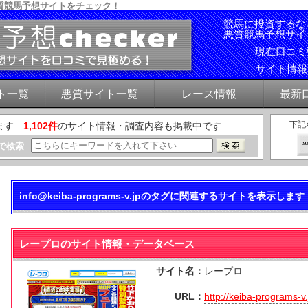
質競馬予想サイトをチェック！
競馬に投資するな
悪質競馬予想サイ
現在口コ
サイト情
ト一覧
悪質サイト一覧
レース情報
最新
下記
ます
1,102件
のサイト情報・調査内容も掲載中です
で検索
info@keiba-programs-v.jpのタグに関連するサイトを表示します
レープロのサイト情報・データベース
サイト名：
レープロ
URL：
http://keiba-programs-v.