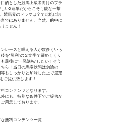
を目的とした競馬上級者向けのプラ
難しい3連単だからこそ可能な一撃
で、競馬界のドラマは全て此処に詰
過言ではありません。当然、的中に
ありません！
インレースと唱える人が数多くいら
後を“勝利”の２文字で締めくくり
も最後に“一発逆転”したい！そう
こちら！当日の馬場状態は勿論の
開等もしっかりと加味した上で選定
”をご提供致します！
有料コンテンツとなります。
以外にも、特別な条件下でご提供が
もご用意しております。
富な無料コンテンツ一覧