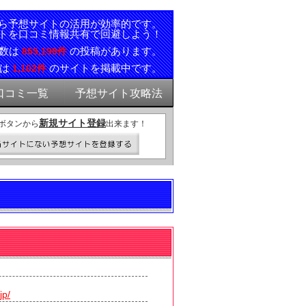
ら予想サイトの活用が効率的です。
トを口コミ情報共有で回避しよう！
ミ数は
の投稿があります。
855,199件
報は
のサイトを掲載中です。
1,102件
口コミ一覧
予想サイト攻略法
新規サイト登録
ボタンから
出来ます！
jp/