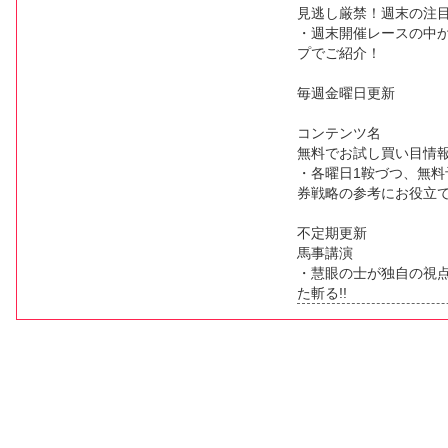
見逃し厳禁！週末の注
・週末開催レースの中
プでご紹介！
毎週金曜日更新
コンテンツ名
無料でお試し買い目情
・各曜日1鞍づつ、無
券戦略の参考にお役立
不定期更新
馬事講演
・慧眼の士が独自の視
た斬る!!