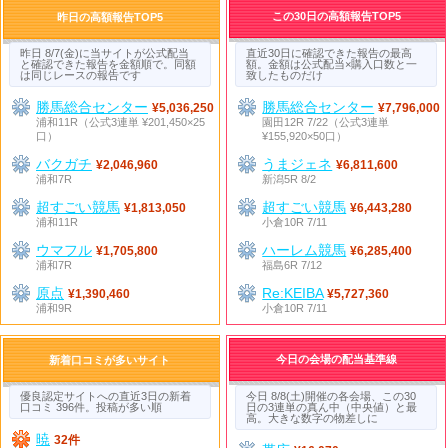
この30日の高額報告TOP5
昨日の高額報告TOP5
昨日 8/7(金)に当サイトが公式配当
直近30日に確認できた報告の最高
と確認できた報告を金額順で。同額
額。金額は公式配当×購入口数と一
は同じレースの報告です
致したものだけ
勝馬総合センター
勝馬総合センター
¥5,036,250
¥7,796,000
浦和11R（公式3連単 ¥201,450×25
園田12R 7/22（公式3連単
口）
¥155,920×50口）
バクガチ
うまジェネ
¥2,046,960
¥6,811,600
浦和7R
新潟5R 8/2
超すごい競馬
超すごい競馬
¥1,813,050
¥6,443,280
浦和11R
小倉10R 7/11
ウマフル
ハーレム競馬
¥1,705,800
¥6,285,400
浦和7R
福島6R 7/12
原点
Re:KEIBA
¥1,390,460
¥5,727,360
浦和9R
小倉10R 7/11
今日の会場の配当基準線
新着口コミが多いサイト
優良認定サイトへの直近3日の新着
今日 8/8(土)開催の各会場、この30
口コミ 396件。投稿が多い順
日の3連単の真ん中（中央値）と最
高。大きな数字の物差しに
暁
32件