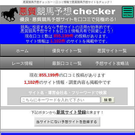
悪質競馬予想チェッカー！口コミ情報で悪質競馬予想サイトをチェック！
競馬に投資するなら予想サイトの活用が効率的です。
悪質競馬予想サイトを口コミ情報共有で回避しよう！
855,199件
現在口コミ数は
の投稿があります。
1,102件
サイト情報は
のサイトを掲載中です。
ホーム
優良サイト一覧
悪質サイト一覧
レース情報
最新口コミ一覧
予想サイト攻略法
現在:
855,199件
の口コミ投稿があります
1,102件
のサイト情報・調査内容も掲載中です
サイト名・運営会社名・フリーワードで検索
新規サイト登録
下記ボタンから
出来ます！