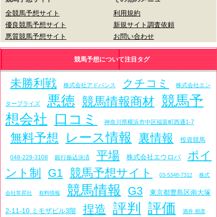
全競馬予想サイト
利用規約
優良競馬予想サイト
新規サイト調査依頼
悪質競馬予想サイト
お問い合わせ
競馬予想について注目タグ
未勝利戦
クチコミ
株式会社アドバンス
株式会社エン
悪徳
競馬予
競馬情報商材
タープライズ
想会社
口コミ
神奈川県横浜市中区福富町西通1-7
レース情報
無料予想
裏情報
投資競馬
平場
ポイ
株式会社エウロパ
048-229-3108
銀行振込決済
ント制
競馬予想サイト
G1
03-5348-7312
株式
競馬情報
G3
東京都豊島区南大塚
会社常昇社
有料情報
評判
評価
捏造
2-11-10 ミモザビル3階
酒井 朋彦