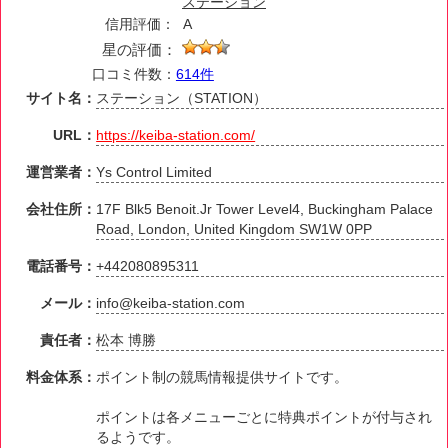
ステーション
信用評価：
A
星の評価：
口コミ件数：
614件
サイト名：
ステーション（STATION）
URL：
https://keiba-station.com/
運営業者：
Ys Control Limited
会社住所：
17F Blk5 Benoit.Jr Tower Level4, Buckingham Palace
Road, London, United Kingdom SW1W 0PP
電話番号：
+442080895311
メール：
info@keiba-station.com
責任者：
松本 博勝
料金体系：
ポイント制の競馬情報提供サイトです。
ポイントは各メニューごとに特典ポイントが付与され
るようです。