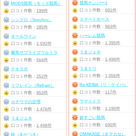
競馬ナンバー1
MODS競馬（モッズ競馬）
口コミ件数：
691件
口コミ件数：
199件
スマートホース
シンクロ（Synchro）
口コミ件数：
963件
口コミ件数：
285件
ハーレム競馬
オールウイン
口コミ件数：
1,395件
口コミ件数：
1,592件
うまジェネ
勝馬サプライズウルトラ
口コミ件数：
1,498件
口コミ件数：
564件
うまトリ
テキラボ
口コミ件数：
1,056件
口コミ件数：
252件
Re:KEIBA（リ・ケイバ）
リフレイン（Refrain）
口コミ件数：
117件
口コミ件数：
853件
ウマ☆ドラ
カチウマの定理
口コミ件数：
1,190件
口コミ件数：
1,476件
超すごい競馬
うまジェネ
口コミ件数：
695件
口コミ件数：
1,498件
OMAKASE（オマカセ）
暁（あかつき）