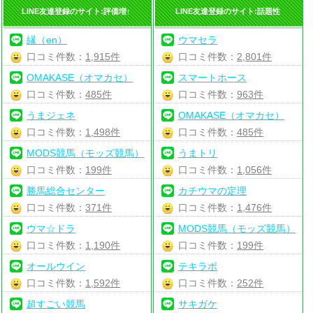
LINE友達登録のサイト:評価増↑
LINE友達登録のサイト:話題性
縁（en）
ウマセラ
口コミ件数：
1,915件
口コミ件数：
2,801件
OMAKASE（オマカセ）
スマートホース
口コミ件数：
485件
口コミ件数：
963件
うまジェネ
OMAKASE（オマカセ）
口コミ件数：
1,498件
口コミ件数：
485件
MODS競馬（モッズ競馬）
うまトリ
口コミ件数：
199件
口コミ件数：
1,056件
勝馬総合センター
カチウマの定理
口コミ件数：
371件
口コミ件数：
1,476件
ウマ☆ドラ
MODS競馬（モッズ競馬）
口コミ件数：
1,190件
口コミ件数：
199件
オールウイン
テキラボ
口コミ件数：
1,592件
口コミ件数：
252件
超すごい競馬
サキガケ