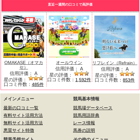
直近一週間の口コミで高評価
OMAKASE（オマカ
オールウイン
リフレイン（Refrain）
セ）
信用評価：
A
信用評価：
A
信用評価：
A
星の評価：
星の評価：
星の評価：
口コミ件数：
口コミ件数：
1,592件
853件
口コミ件数：
485件
メインメニュー
競馬基本情報
最新の口コミ一覧
競馬場データベース
有料サイト活用方法
競馬用語辞典
無料サイト活用方法
レース情報
悪質サイト特徴
馬券の説明
競馬予想サイト
その他のメニュー