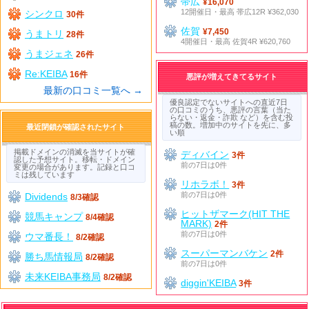
帯広
¥16,070
12開催日・最高 帯広12R ¥362,030
シンクロ
30件
佐賀
¥7,450
うまトリ
28件
4開催日・最高 佐賀4R ¥620,760
うまジェネ
26件
Re:KEIBA
16件
悪評が増えてきてるサイト
最新の口コミ一覧へ →
優良認定でないサイトへの直近7日
の口コミのうち、悪評の言葉（当た
らない・返金・詐欺 など）を含む投
稿の数。増加中のサイトを先に、多
最近閉鎖が確認されたサイト
い順
掲載ドメインの消滅を当サイトが確
ディバイン
3件
認した予想サイト。移転・ドメイン
前の7日は0件
変更の場合があります。記録と口コ
ミは残しています
リホラボ！
3件
前の7日は0件
Dividends
8/3確認
ヒットザマーク(HIT THE
競馬キャンプ
8/4確認
MARK)
2件
前の7日は0件
ウマ番長！
8/2確認
スーパーマンバケン
2件
勝ち馬情報局
8/2確認
前の7日は0件
未来KEIBA事務局
8/2確認
diggin'KEIBA
3件