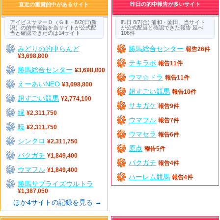
昨日の的中報告が多いサイト
直近の重賞的中があるサイト
アイビスサマーＤ（ＧⅢ・8/2(日)新
昨日 8/7(金) 浦和・園田。当サイト
潟）の的中報告を当サイトが公式配
が公式配当と確認できた報告 延べ
当と確認できたのは14サイト
106件
みどりの的中らんど
勝馬総合センター
報告26件
¥3,698,800
テキラボ
報告11件
勝馬総合センター
¥3,698,800
ウマ☆ドラ
報告11件
えーあいNEO
¥3,698,800
超すごい競馬
報告10件
超すごい競馬
¥2,774,100
サキガケ
報告9件
縁
¥2,311,750
ウマフル
報告7件
暁
¥2,311,750
ウマセラ
報告6件
シンクロ
¥2,311,750
原点
報告5件
バクガチ
¥1,849,400
バクガチ
報告4件
ウマフル
¥1,849,400
ハーレム競馬
報告4件
勝馬サプライズウルトラ
¥1,387,050
ほか4サイトの記録を見る →