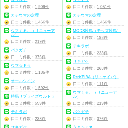
口コミ件数：
1,909件
口コミ件数：
1,051件
カチウマの定理
カチウマの定理
口コミ件数：
1,466件
口コミ件数：
1,466件
ウマくる。（リニューア
MODS競馬（モッズ競馬）
ル）
口コミ件数：
193件
口コミ件数：
219件
テキラボ
バクガチ
口コミ件数：
238件
口コミ件数：
376件
サキガケ
ウマ☆ドラ
口コミ件数：
268件
口コミ件数：
1,185件
Re:KEIBA（リ・ケイバ）
オールウイン
口コミ件数：
111件
口コミ件数：
1,592件
ウマくる。（リニューア
勝馬サプライズウルトラ
ル）
口コミ件数：
559件
口コミ件数：
219件
テキラボ
バクガチ
口コミ件数：
238件
口コミ件数：
376件
サキガケ
うまジェネ