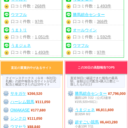
口コミ件数：
268件
口コミ件数：
1,493件
ウマフル
勝馬総合センター
口コミ件数：
97件
口コミ件数：
366件
うまトリ
オールウイン
口コミ件数：
1,051件
口コミ件数：
1,592件
うまジェネ
ウマフル
口コミ件数：
1,493件
口コミ件数：
97件
この30日の高額報告TOP5
直近の重賞的中があるサイト
クイーンステークス（ＧⅢ・8/2(日)
直近30日に確認できた報告の最高
札幌）の的中報告を当サイトが公式
額。金額は公式配当×購入口数と一
配当と確認できたのは10サイト
致したものだけ
サキガケ
勝馬総合センター
¥266,520
¥7,796,000
園田12R 7/22（公式3連単
ハーレム競馬
¥155,920×50口）
¥111,050
うまジェネ
OMAKASE
¥6,811,600
¥177,680
新潟5R 8/2
シンクロ
¥111,050
超すごい競馬
¥6,443,280
ウマセラ
小倉10R 7/11
¥88,840