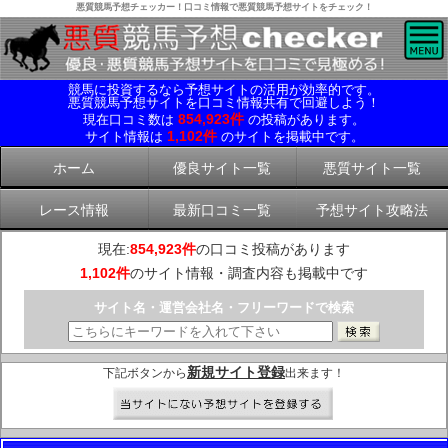
悪質競馬予想チェッカー！口コミ情報で悪質競馬予想サイトをチェック！
競馬に投資するなら予想サイトの活用が効率的です。
悪質競馬予想サイトを口コミ情報共有で回避しよう！
854,923件
現在口コミ数は
の投稿があります。
1,102件
サイト情報は
のサイトを掲載中です。
ホーム
優良サイト一覧
悪質サイト一覧
レース情報
最新口コミ一覧
予想サイト攻略法
現在:
854,923件
の口コミ投稿があります
1,102件
のサイト情報・調査内容も掲載中です
サイト名・運営会社名・フリーワードで検索
新規サイト登録
下記ボタンから
出来ます！