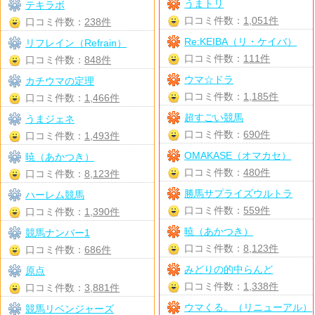
うまトリ
テキラボ
口コミ件数：
1,051件
口コミ件数：
238件
Re:KEIBA（リ・ケイバ）
リフレイン（Refrain）
口コミ件数：
111件
口コミ件数：
848件
ウマ☆ドラ
カチウマの定理
口コミ件数：
1,185件
口コミ件数：
1,466件
超すごい競馬
うまジェネ
口コミ件数：
690件
口コミ件数：
1,493件
OMAKASE（オマカセ）
暁（あかつき）
口コミ件数：
480件
口コミ件数：
8,123件
勝馬サプライズウルトラ
ハーレム競馬
口コミ件数：
559件
口コミ件数：
1,390件
暁（あかつき）
競馬ナンバー1
口コミ件数：
8,123件
口コミ件数：
686件
みどりの的中らんど
原点
口コミ件数：
1,338件
口コミ件数：
3,881件
ウマくる。（リニューアル）
競馬リベンジャーズ