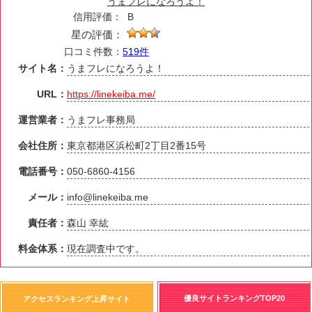
うまフレになろうよ！
信用評価：
B
星の評価：
口コミ件数：
519件
サイト名：
うまフレになろうよ！
URL：
https://linekeiba.me/
運営業者：
うまフレ事務局
会社住所：
東京都港区浜松町2丁目2番15号
電話番号：
050-6860-4156
メール：
info@linekeiba.me
責任者：
森山 幸紘
料金体系：
現在調査中です。
優良サイトランキングTOP20
アクセスランキング上昇サイト