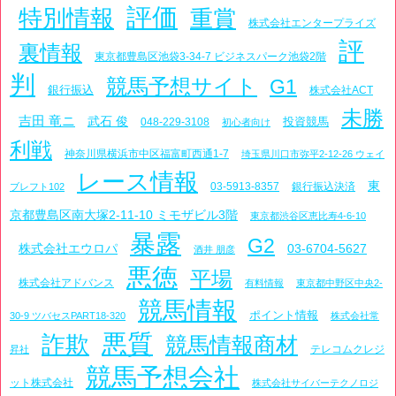
評価
特別情報
重賞
株式会社エンタープライズ
評
裏情報
東京都豊島区池袋3-34-7 ビジネスパーク池袋2階
判
競馬予想サイト
G1
銀行振込
株式会社ACT
未勝
吉田 竜ニ
武石 俊
投資競馬
048-229-3108
初心者向け
利戦
神奈川県横浜市中区福富町西通1-7
埼玉県川口市弥平2-12-26 ウェイ
レース情報
東
03-5913-8357
銀行振込決済
ブレフト102
京都豊島区南大塚2-11-10 ミモザビル3階
東京都渋谷区恵比寿4-6-10
暴露
G2
株式会社エウロパ
03-6704-5627
酒井 朋彦
悪徳
平場
株式会社アドバンス
有料情報
東京都中野区中央2-
競馬情報
ポイント情報
30-9 ツバセスPART18-320
株式会社常
悪質
詐欺
競馬情報商材
テレコムクレジ
昇社
競馬予想会社
ット株式会社
株式会社サイバーテクノロジ