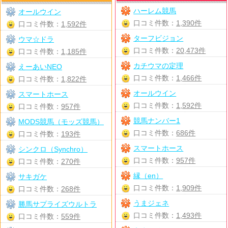
ハーレム競馬
オールウイン
口コミ件数：
1,390件
口コミ件数：
1,592件
ターフビジョン
ウマ☆ドラ
口コミ件数：
20,473件
口コミ件数：
1,185件
カチウマの定理
えーあいNEO
口コミ件数：
1,466件
口コミ件数：
1,822件
オールウイン
スマートホース
口コミ件数：
1,592件
口コミ件数：
957件
競馬ナンバー1
MODS競馬（モッズ競馬）
口コミ件数：
686件
口コミ件数：
193件
スマートホース
シンクロ（Synchro）
口コミ件数：
957件
口コミ件数：
270件
縁（en）
サキガケ
口コミ件数：
1,909件
口コミ件数：
268件
うまジェネ
勝馬サプライズウルトラ
口コミ件数：
1,493件
口コミ件数：
559件