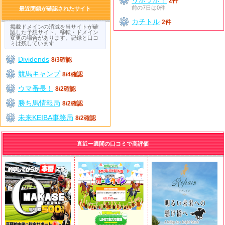
2件
前の7日は0件
最近閉鎖が確認されたサイト
カチトル
2件
掲載ドメインの消滅を当サイトが確
認した予想サイト。移転・ドメイン
変更の場合があります。記録と口コ
ミは残しています
Dividends
8/3確認
競馬キャンプ
8/4確認
ウマ番長！
8/2確認
勝ち馬情報局
8/2確認
未来KEIBA事務局
8/2確認
直近一週間の口コミで高評価