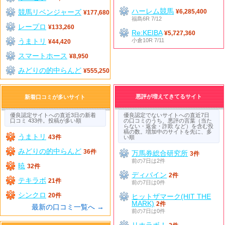
ハーレム競馬
競馬リベンジャーズ
¥6,285,400
¥177,680
福島6R 7/12
レープロ
¥133,260
Re:KEIBA
¥5,727,360
うまトリ
小倉10R 7/11
¥44,420
スマートホース
¥8,950
みどりの的中らんど
¥555,250
悪評が増えてきてるサイト
新着口コミが多いサイト
優良認定サイトへの直近3日の新着
優良認定でないサイトへの直近7日
口コミ 433件。投稿が多い順
の口コミのうち、悪評の言葉（当た
らない・返金・詐欺 など）を含む投
稿の数。増加中のサイトを先に、多
うまトリ
43件
い順
みどりの的中らんど
36件
万馬券総合研究所
3件
前の7日は2件
暁
32件
ディバイン
2件
テキラボ
21件
前の7日は0件
シンクロ
20件
ヒットザマーク(HIT THE
MARK)
2件
最新の口コミ一覧へ →
前の7日は0件
リホラボ！