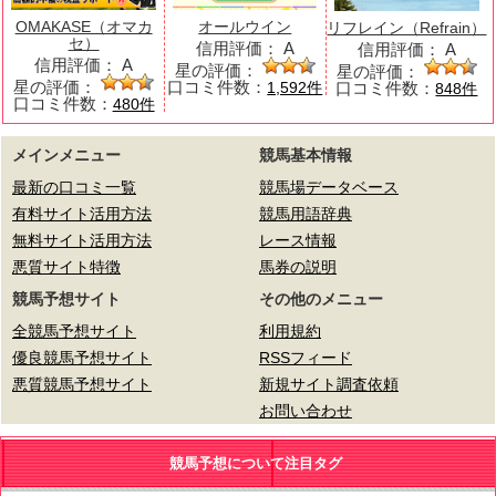
OMAKASE（オマカ
オールウイン
リフレイン（Refrain）
セ）
信用評価：
A
信用評価：
A
信用評価：
A
星の評価：
星の評価：
星の評価：
口コミ件数：
口コミ件数：
1,592件
848件
口コミ件数：
480件
メインメニュー
競馬基本情報
最新の口コミ一覧
競馬場データベース
有料サイト活用方法
競馬用語辞典
無料サイト活用方法
レース情報
悪質サイト特徴
馬券の説明
競馬予想サイト
その他のメニュー
全競馬予想サイト
利用規約
優良競馬予想サイト
RSSフィード
悪質競馬予想サイト
新規サイト調査依頼
お問い合わせ
競馬予想について注目タグ