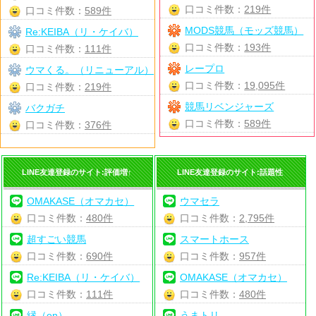
口コミ件数：
219件
口コミ件数：
589件
MODS競馬（モッズ競馬）
Re:KEIBA（リ・ケイバ）
口コミ件数：
193件
口コミ件数：
111件
レープロ
ウマくる。（リニューアル）
口コミ件数：
19,095件
口コミ件数：
219件
競馬リベンジャーズ
バクガチ
口コミ件数：
589件
口コミ件数：
376件
LINE友達登録のサイト:評価増↑
LINE友達登録のサイト:話題性
OMAKASE（オマカセ）
ウマセラ
口コミ件数：
480件
口コミ件数：
2,795件
超すごい競馬
スマートホース
口コミ件数：
690件
口コミ件数：
957件
Re:KEIBA（リ・ケイバ）
OMAKASE（オマカセ）
口コミ件数：
111件
口コミ件数：
480件
縁（en）
うまトリ