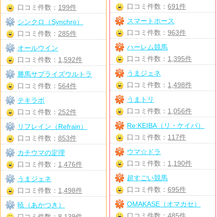
口コミ件数：
691件
口コミ件数：
199件
スマートホース
シンクロ（Synchro）
口コミ件数：
963件
口コミ件数：
285件
ハーレム競馬
オールウイン
口コミ件数：
1,395件
口コミ件数：
1,592件
うまジェネ
勝馬サプライズウルトラ
口コミ件数：
1,498件
口コミ件数：
564件
うまトリ
テキラボ
口コミ件数：
1,056件
口コミ件数：
252件
Re:KEIBA（リ・ケイバ）
リフレイン（Refrain）
口コミ件数：
117件
口コミ件数：
853件
ウマ☆ドラ
カチウマの定理
口コミ件数：
1,190件
口コミ件数：
1,476件
超すごい競馬
うまジェネ
口コミ件数：
695件
口コミ件数：
1,498件
OMAKASE（オマカセ）
暁（あかつき）
口コミ件数：
485件
口コミ件数：
8,139件