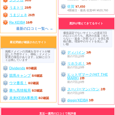
30件
佐賀
¥7,450
うまトリ
28件
4開催日・最高 佐賀4R ¥620,760
うまジェネ
26件
Re:KEIBA
16件
悪評が増えてきてるサイト
最新の口コミ一覧へ →
優良認定でないサイトへの直近7日
の口コミのうち、悪評の言葉（当た
らない・返金・詐欺 など）を含む投
稿の数。増加中のサイトを先に、多
最近閉鎖が確認されたサイト
い順
掲載ドメインの消滅を当サイトが確
ディバイン
3件
認した予想サイト。移転・ドメイン
前の7日は0件
変更の場合があります。記録と口コ
ミは残しています
リホラボ！
3件
前の7日は0件
Dividends
8/3確認
ヒットザマーク(HIT THE
競馬キャンプ
8/4確認
MARK)
2件
前の7日は0件
ウマ番長！
8/2確認
スーパーマンバケン
2件
勝ち馬情報局
8/2確認
前の7日は0件
未来KEIBA事務局
8/2確認
diggin'KEIBA
3件
直近一週間の口コミで高評価