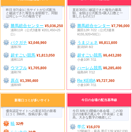
昨日 8/7(金)に当サイトが公式配当
直近30日に確認できた報告の最高
と確認できた報告を金額順で。同額
額。金額は公式配当×購入口数と一
は同じレースの報告です
致したものだけ
勝馬総合センター
勝馬総合センター
¥5,036,250
¥7,796,000
浦和11R（公式3連単 ¥201,450×25
園田12R 7/22（公式3連単
口）
¥155,920×50口）
バクガチ
うまジェネ
¥2,046,960
¥6,811,600
浦和7R
新潟5R 8/2
超すごい競馬
超すごい競馬
¥1,813,050
¥6,443,280
浦和11R
小倉10R 7/11
ウマフル
ハーレム競馬
¥1,705,800
¥6,285,400
浦和7R
福島6R 7/12
原点
Re:KEIBA
¥1,390,460
¥5,727,360
浦和9R
小倉10R 7/11
今日の会場の配当基準線
新着口コミが多いサイト
優良認定サイトへの直近3日の新着
今日 8/8(土)開催の各会場、この30
口コミ 396件。投稿が多い順
日の3連単の真ん中（中央値）と最
高。大きな数字の物差しに
暁
32件
帯広
¥16,070
12開催日・最高 帯広12R ¥362,030
シンクロ