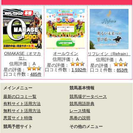
OMAKASE（オマカ
オールウイン
リフレイン（Refrain）
セ）
信用評価：
A
信用評価：
A
信用評価：
A
星の評価：
星の評価：
星の評価：
口コミ件数：
口コミ件数：
1,592件
853件
口コミ件数：
485件
メインメニュー
競馬基本情報
最新の口コミ一覧
競馬場データベース
有料サイト活用方法
競馬用語辞典
無料サイト活用方法
レース情報
悪質サイト特徴
馬券の説明
競馬予想サイト
その他のメニュー