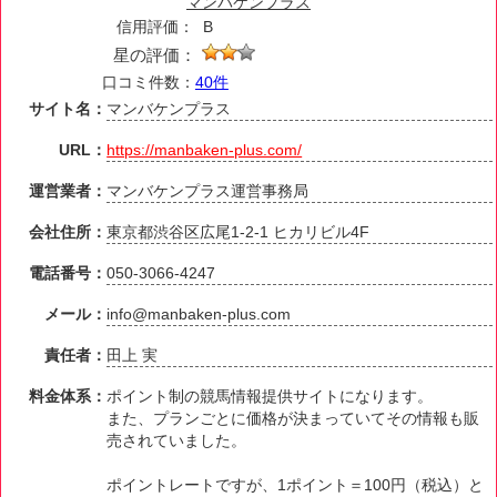
マンバケンプラス
信用評価：
B
星の評価：
口コミ件数：
40件
サイト名：
マンバケンプラス
URL：
https://manbaken-plus.com/
運営業者：
マンバケンプラス運営事務局
会社住所：
東京都渋谷区広尾1-2-1 ヒカリビル4F
電話番号：
050-3066-4247
メール：
info@manbaken-plus.com
責任者：
田上 実
料金体系：
ポイント制の競馬情報提供サイトになります。
また、プランごとに価格が決まっていてその情報も販
売されていました。
ポイントレートですが、1ポイント＝100円（税込）と