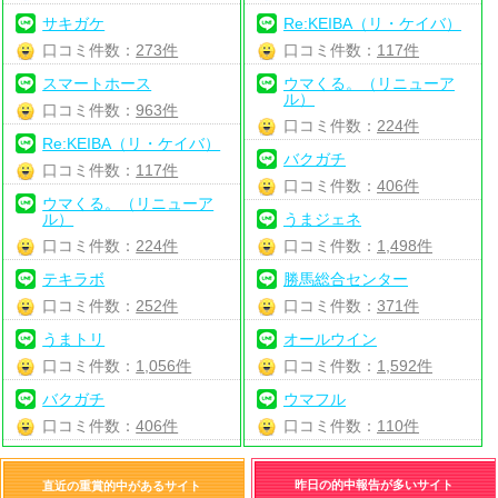
サキガケ
Re:KEIBA（リ・ケイバ）
口コミ件数：
273件
口コミ件数：
117件
スマートホース
ウマくる。（リニューア
ル）
口コミ件数：
963件
口コミ件数：
224件
Re:KEIBA（リ・ケイバ）
バクガチ
口コミ件数：
117件
口コミ件数：
406件
ウマくる。（リニューア
ル）
うまジェネ
口コミ件数：
224件
口コミ件数：
1,498件
テキラボ
勝馬総合センター
口コミ件数：
252件
口コミ件数：
371件
うまトリ
オールウイン
口コミ件数：
1,056件
口コミ件数：
1,592件
バクガチ
ウマフル
口コミ件数：
406件
口コミ件数：
110件
昨日の的中報告が多いサイト
直近の重賞的中があるサイト