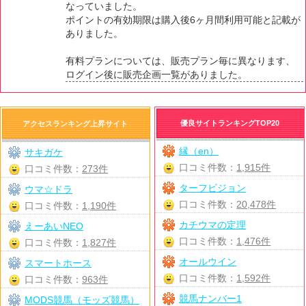
なっていました。
ポイントの有効期限は購入後6ヶ月間利用可能と記載が
ありました。
有料プランについては、販売プラン毎に異なります、
ログイン後に販売企画一覧がありました。
優良サイトランキングTOP20
アクセスランキング上昇サイト
縁（en）
サキガケ
口コミ件数：
1,915件
口コミ件数：
273件
ターフビジョン
ウマ☆ドラ
口コミ件数：
20,478件
口コミ件数：
1,190件
カチウマの定理
えーあいNEO
口コミ件数：
1,476件
口コミ件数：
1,827件
オールウイン
スマートホース
口コミ件数：
1,592件
口コミ件数：
963件
競馬ナンバー1
MODS競馬（モッズ競馬）