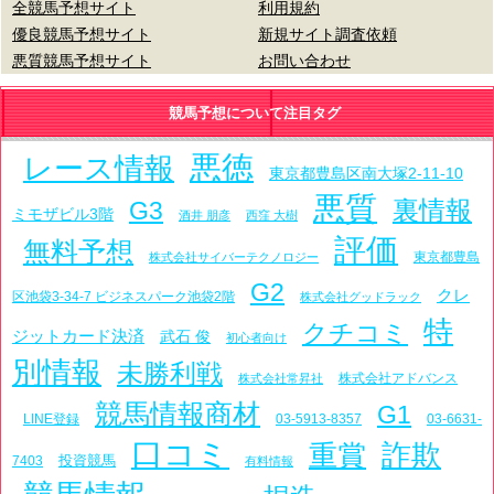
全競馬予想サイト
利用規約
優良競馬予想サイト
新規サイト調査依頼
悪質競馬予想サイト
お問い合わせ
競馬予想について注目タグ
悪徳
レース情報
東京都豊島区南大塚2-11-10
悪質
裏情報
G3
ミモザビル3階
酒井 朋彦
西窪 大樹
評価
無料予想
東京都豊島
株式会社サイバーテクノロジー
G2
クレ
区池袋3-34-7 ビジネスパーク池袋2階
株式会社グッドラック
特
クチコミ
ジットカード決済
武石 俊
初心者向け
別情報
未勝利戦
株式会社アドバンス
株式会社常昇社
競馬情報商材
G1
LINE登録
03-5913-8357
03-6631-
口コミ
詐欺
重賞
投資競馬
7403
有料情報