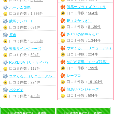
勝馬サプライズウルトラ
ハーレム競馬
口コミ件数：
564件
口コミ件数：
1,395件
暁（あかつき）
競馬ナンバー1
口コミ件数：
8,139件
口コミ件数：
691件
みどりの的中らんど
原点
口コミ件数：
1,344件
口コミ件数：
3,886件
ウマくる。（リニューアル）
競馬リベンジャーズ
口コミ件数：
224件
口コミ件数：
594件
MODS競馬（モッズ競馬）
Re:KEIBA（リ・ケイバ）
口コミ件数：
199件
口コミ件数：
117件
レープロ
ウマくる。（リニューアル）
口コミ件数：
19,104件
口コミ件数：
224件
競馬リベンジャーズ
バクガチ
口コミ件数：
594件
口コミ件数：
406件
LINE友達登録のサイト:評価増↑
LINE友達登録のサイト:話題性