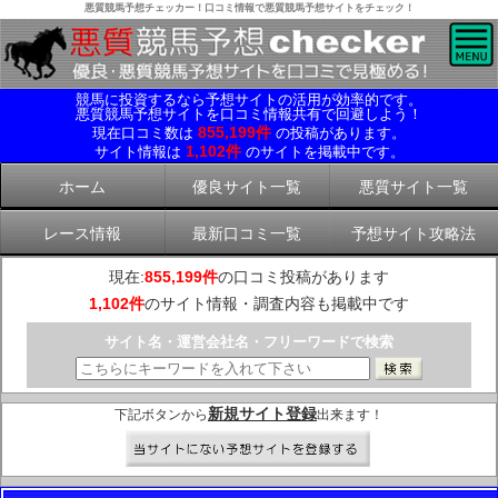
悪質競馬予想チェッカー！口コミ情報で悪質競馬予想サイトをチェック！
競馬に投資するなら予想サイトの活用が効率的です。
悪質競馬予想サイトを口コミ情報共有で回避しよう！
855,199件
現在口コミ数は
の投稿があります。
1,102件
サイト情報は
のサイトを掲載中です。
ホーム
優良サイト一覧
悪質サイト一覧
レース情報
最新口コミ一覧
予想サイト攻略法
現在:
855,199件
の口コミ投稿があります
1,102件
のサイト情報・調査内容も掲載中です
サイト名・運営会社名・フリーワードで検索
新規サイト登録
下記ボタンから
出来ます！