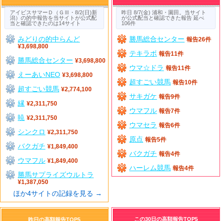
アイビスサマーＤ（ＧⅢ・8/2(日)新
昨日 8/7(金) 浦和・園田。当サイト
潟）の的中報告を当サイトが公式配
が公式配当と確認できた報告 延べ
当と確認できたのは14サイト
106件
みどりの的中らんど
勝馬総合センター
報告26件
¥3,698,800
テキラボ
報告11件
勝馬総合センター
¥3,698,800
ウマ☆ドラ
報告11件
えーあいNEO
¥3,698,800
超すごい競馬
報告10件
超すごい競馬
¥2,774,100
サキガケ
報告9件
縁
¥2,311,750
ウマフル
報告7件
暁
¥2,311,750
ウマセラ
報告6件
シンクロ
¥2,311,750
原点
報告5件
バクガチ
¥1,849,400
バクガチ
報告4件
ウマフル
¥1,849,400
ハーレム競馬
報告4件
勝馬サプライズウルトラ
¥1,387,050
ほか4サイトの記録を見る →
この30日の高額報告TOP5
昨日の高額報告TOP5