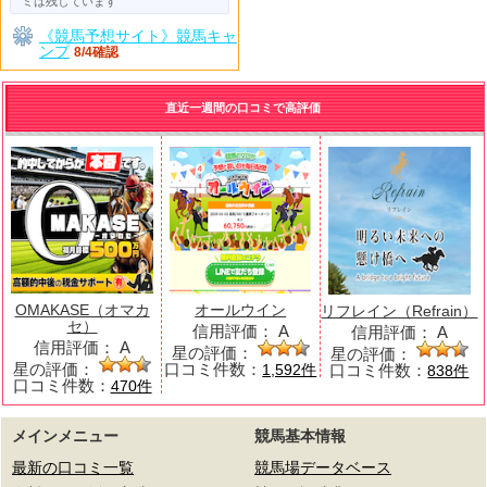
ミは残しています
《競馬予想サイト》競馬キャ
ンプ
8/4確認
直近一週間の口コミで高評価
OMAKASE（オマカ
オールウイン
リフレイン（Refrain）
セ）
信用評価：
A
信用評価：
A
信用評価：
A
星の評価：
星の評価：
星の評価：
口コミ件数：
口コミ件数：
1,592件
838件
口コミ件数：
470件
メインメニュー
競馬基本情報
最新の口コミ一覧
競馬場データベース