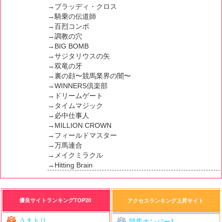
→ブラッディ・クロス
→騎乗の伝道師
→百烈コンボ
→調教の穴
→BIG BOMB
→サジタリウスの矢
→双竜の牙
→裏の顔〜競馬業界の闇〜
→WINNERS倶楽部
→ドリームゲート
→タイムマジック
→必中仕事人
→MILLION CROWN
→フィールドマスター
→万馬連合
→メイクミラクル
→Hitting Brain
優良サイトランキングTOP20
アクセスランキング上昇サイト
うまトリ
競馬ナンバー1