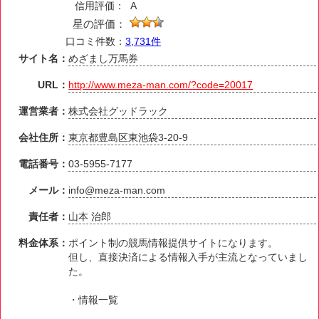
信用評価：
A
星の評価：
口コミ件数：
3,731件
サイト名：
めざまし万馬券
URL：
http://www.meza-man.com/?code=20017
運営業者：
株式会社グッドラック
会社住所：
東京都豊島区東池袋3-20-9
電話番号：
03-5955-7177
メール：
info@meza-man.com
責任者：
山本 治郎
料金体系：
ポイント制の競馬情報提供サイトになります。
但し、直接決済による情報入手が主流となっていまし
た。
・情報一覧