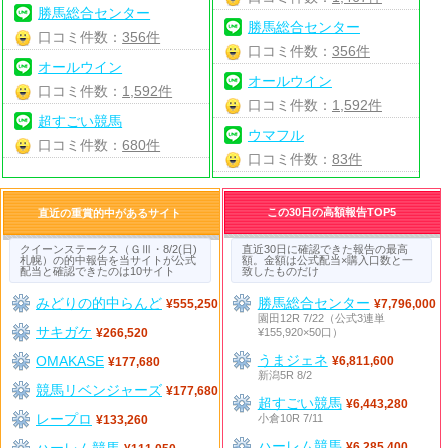
勝馬総合センター
勝馬総合センター
口コミ件数：
356件
口コミ件数：
356件
オールウイン
オールウイン
口コミ件数：
1,592件
口コミ件数：
1,592件
超すごい競馬
ウマフル
口コミ件数：
680件
口コミ件数：
83件
この30日の高額報告TOP5
直近の重賞的中があるサイト
クイーンステークス（ＧⅢ・8/2(日)
直近30日に確認できた報告の最高
札幌）の的中報告を当サイトが公式
額。金額は公式配当×購入口数と一
配当と確認できたのは10サイト
致したものだけ
みどりの的中らんど
勝馬総合センター
¥555,250
¥7,796,000
園田12R 7/22（公式3連単
サキガケ
¥155,920×50口）
¥266,520
うまジェネ
OMAKASE
¥6,811,600
¥177,680
新潟5R 8/2
競馬リベンジャーズ
¥177,680
超すごい競馬
¥6,443,280
レープロ
小倉10R 7/11
¥133,260
ハーレム競馬
ハーレム競馬
¥6,285,400