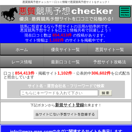
悪質競馬予想チェッカー！口コミ情報で悪質競馬予想サイトをチェック！
競馬に投資するなら予想サイトの活用が効率的です。
悪質競馬予想サイトを口コミ情報共有で回避しよう！
854,413件
現在口コミ数は
の投稿があります。
1,102件
サイト情報は
のサイトを掲載中です。
ホーム
優良サイト一覧
悪質サイト一覧
レース情報
最新口コミ一覧
予想サイト攻略法
854,413件
1,102件
306,602件
口コミ
・掲載サイト
・公表的中
を公式配当
と照合しています
サイト名・運営会社名・フリーワードで検索
新規サイト登録
下記ボタンから
出来ます！
info@meza-man.comのタグに関連するサイトを表示します