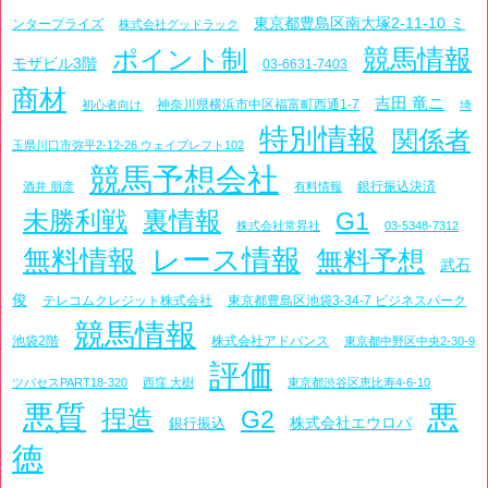
東京都豊島区南大塚2-11-10 ミ
ンタープライズ
株式会社グッドラック
競馬情報
ポイント制
モザビル3階
03-6631-7403
商材
吉田 竜ニ
神奈川県横浜市中区福富町西通1-7
初心者向け
埼
特別情報
関係者
玉県川口市弥平2-12-26 ウェイブレフト102
競馬予想会社
銀行振込決済
酒井 朋彦
有料情報
未勝利戦
裏情報
G1
株式会社常昇社
03-5348-7312
レース情報
無料情報
無料予想
武石
俊
テレコムクレジット株式会社
東京都豊島区池袋3-34-7 ビジネスパーク
競馬情報
池袋2階
株式会社アドバンス
東京都中野区中央2-30-9
評価
ツバセスPART18-320
西窪 大樹
東京都渋谷区恵比寿4-6-10
悪質
悪
捏造
G2
株式会社エウロパ
銀行振込
徳