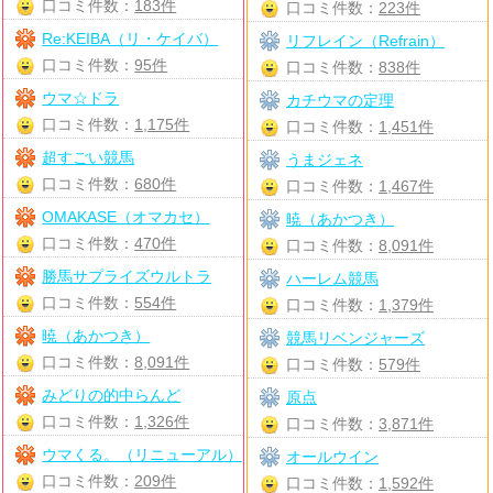
口コミ件数：
183件
口コミ件数：
223件
Re:KEIBA（リ・ケイバ）
リフレイン（Refrain）
口コミ件数：
95件
口コミ件数：
838件
ウマ☆ドラ
カチウマの定理
口コミ件数：
1,175件
口コミ件数：
1,451件
超すごい競馬
うまジェネ
口コミ件数：
680件
口コミ件数：
1,467件
OMAKASE（オマカセ）
暁（あかつき）
口コミ件数：
470件
口コミ件数：
8,091件
勝馬サプライズウルトラ
ハーレム競馬
口コミ件数：
554件
口コミ件数：
1,379件
暁（あかつき）
競馬リベンジャーズ
口コミ件数：
8,091件
口コミ件数：
579件
みどりの的中らんど
原点
口コミ件数：
1,326件
口コミ件数：
3,871件
ウマくる。（リニューアル）
オールウイン
口コミ件数：
209件
口コミ件数：
1,592件