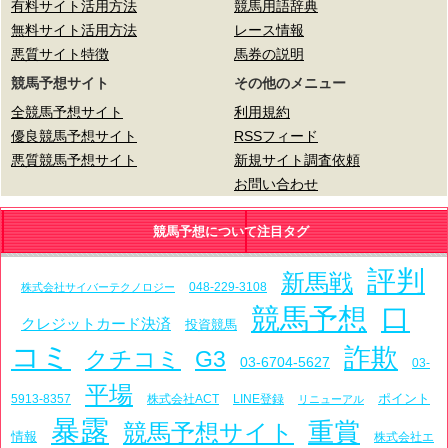
有料サイト活用方法
競馬用語辞典
無料サイト活用方法
レース情報
悪質サイト特徴
馬券の説明
競馬予想サイト
その他のメニュー
全競馬予想サイト
利用規約
優良競馬予想サイト
RSSフィード
悪質競馬予想サイト
新規サイト調査依頼
お問い合わせ
競馬予想について注目タグ
評判
新馬戦
048-229-3108
株式会社サイバーテクノロジー
競馬予想
口
クレジットカード決済
投資競馬
コミ
詐欺
クチコミ
G3
03-6704-5627
03-
平場
ポイント
5913-8357
株式会社ACT
LINE登録
リニューアル
暴露
重賞
競馬予想サイト
情報
株式会社エ