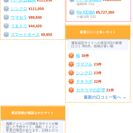
¥111,050
福島6R 7/12
シンクロ
¥111,050
Re:KEIBA
¥5,727,360
ウマセラ
小倉10R 7/11
¥88,840
うまトリ
¥44,420
新着口コミが多いサイト
スマートホース
¥8,950
優良認定サイトへの直近3日の新着
口コミ 381件。投稿が多い順
暁
30件
ウマフル
23件
シンクロ
23件
テキラボ
22件
カチウマの定理
21件
最新の口コミ一覧へ →
最近閉鎖が確認されたサイト
掲載ドメインの消滅を当サイトが確
認した予想サイト。移転・ドメイン
変更の場合があります。記録と口コ