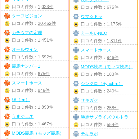
口コミ件数：
1,023件
口コミ件数：
675件
ターフビジョン
ウマ☆ドラ
口コミ件数：
20,462件
口コミ件数：
1,175件
カチウマの定理
えーあいNEO
口コミ件数：
1,451件
口コミ件数：
1,811件
オールウイン
スマートホース
口コミ件数：
1,592件
口コミ件数：
946件
競馬ナンバー1
MODS競馬（モッズ競馬）
口コミ件数：
675件
口コミ件数：
183件
スマートホース
シンクロ（Synchro）
口コミ件数：
946件
口コミ件数：
240件
縁（en）
サキガケ
口コミ件数：
1,899件
口コミ件数：
258件
うまジェネ
勝馬サプライズウルトラ
口コミ件数：
1,467件
口コミ件数：
554件
MODS競馬（モッズ競馬）
テキラボ