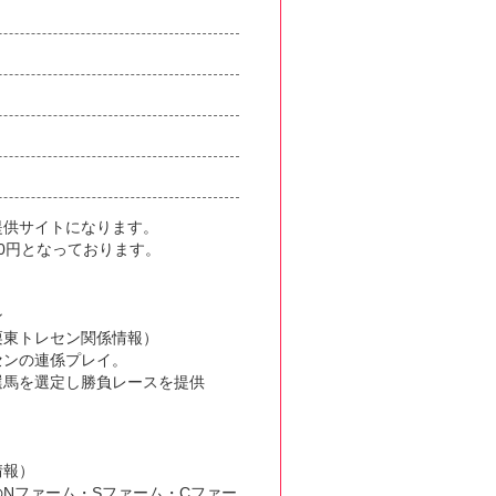
提供サイトになります。
00円となっております。
ン
栗東トレセン関係情報）
センの連係プレイ。
選馬を選定し勝負レースを提供
情報）
Nファーム・Sファーム・Cファー