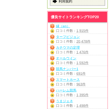
利用規約
優良サイトランキングTOP20
縁（en）
口コミ件数：
1,915件
ターフビジョン
口コミ件数：
20,478件
カチウマの定理
口コミ件数：
1,476件
オールウイン
口コミ件数：
1,592件
競馬ナンバー1
口コミ件数：
691件
スマートホース
口コミ件数：
963件
ハーレム競馬
口コミ件数：
1,395件
うまジェネ
口コミ件数：
1,498件