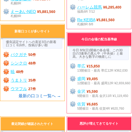
札幌8R
ハーレム競馬
¥6,285,400
えーあいNEO
福島6R 7/12
¥5,881,560
札幌8R
Re:KEIBA
¥5,881,560
札幌8R 8/8
新着口コミが多いサイト
今日の会場の配当基準線
優良認定サイトへの直近3日の新着
口コミ 616件。投稿が多い順
今日 8/9(日)開催の各会場、この30
日の3連単の真ん中（中央値）と最
バクガチ
50件
高。大きな数字の物差しに
シンクロ
48件
帯広
¥15,850
13開催日・最高 帯広12R ¥362,030
暁
48件
盛岡
¥9,495
うまトリ
35件
12開催日・最高 盛岡12R ¥2,659,660
ウマフル
27件
金沢
¥5,590
最新の口コミ一覧へ →
9開催日・最高 金沢11R ¥1,119,450
佐賀
¥6,685
5開催日・最高 佐賀4R ¥620,760
悪評が増えてきてるサイト
最近閉鎖が確認されたサイト