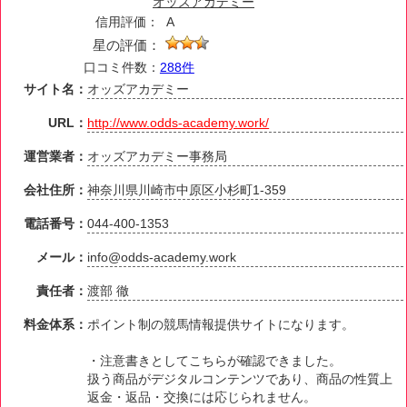
オッズアカデミー
信用評価：
A
星の評価：
口コミ件数：
288件
サイト名：
オッズアカデミー
URL：
http://www.odds-academy.work/
運営業者：
オッズアカデミー事務局
会社住所：
神奈川県川崎市中原区小杉町1-359
電話番号：
044-400-1353
メール：
info@odds-academy.work
責任者：
渡部 徹
料金体系：
ポイント制の競馬情報提供サイトになります。
・注意書きとしてこちらが確認できました。
扱う商品がデジタルコンテンツであり、商品の性質上
返金・返品・交換には応じられません。