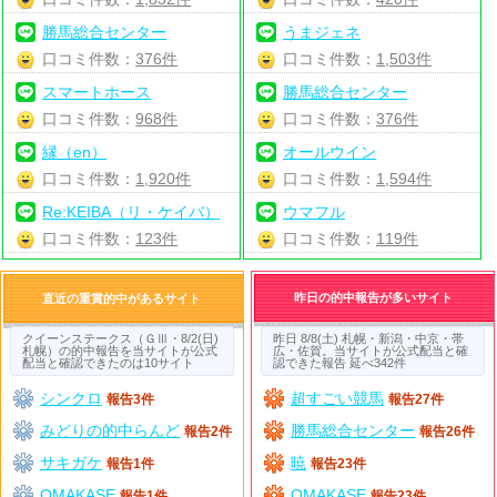
勝馬総合センター
うまジェネ
口コミ件数：
376件
口コミ件数：
1,503件
スマートホース
勝馬総合センター
口コミ件数：
968件
口コミ件数：
376件
縁（en）
オールウイン
口コミ件数：
1,920件
口コミ件数：
1,594件
Re:KEIBA（リ・ケイバ）
ウマフル
口コミ件数：
123件
口コミ件数：
119件
昨日の的中報告が多いサイト
直近の重賞的中があるサイト
クイーンステークス（ＧⅢ・8/2(日)
昨日 8/8(土) 札幌・新潟・中京・帯
札幌）の的中報告を当サイトが公式
広・佐賀。当サイトが公式配当と確
配当と確認できたのは10サイト
認できた報告 延べ342件
シンクロ
超すごい競馬
報告3件
報告27件
みどりの的中らんど
勝馬総合センター
報告2件
報告26件
サキガケ
暁
報告1件
報告23件
OMAKASE
OMAKASE
報告1件
報告23件