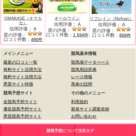
OMAKASE（オマカ
オールウイン
リフレイン（Refrain）
セ）
信用評価：
A
信用評価：
A
信用評価：
A
星の評価：
星の評価：
星の評価：
口コミ件数：
口コミ件数：
1,594件
858件
口コミ件数：
490件
メインメニュー
競馬基本情報
最新の口コミ一覧
競馬場データベース
有料サイト活用方法
競馬用語辞典
無料サイト活用方法
レース情報
悪質サイト特徴
馬券の説明
競馬予想サイト
その他のメニュー
全競馬予想サイト
利用規約
優良競馬予想サイト
新規サイト調査依頼
悪質競馬予想サイト
お問い合わせ
競馬予想について注目タグ