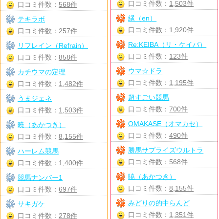
口コミ件数：
1,503件
口コミ件数：
568件
縁（en）
テキラボ
口コミ件数：
1,920件
口コミ件数：
257件
Re:KEIBA（リ・ケイバ）
リフレイン（Refrain）
口コミ件数：
123件
口コミ件数：
858件
ウマ☆ドラ
カチウマの定理
口コミ件数：
1,195件
口コミ件数：
1,482件
超すごい競馬
うまジェネ
口コミ件数：
700件
口コミ件数：
1,503件
OMAKASE（オマカセ）
暁（あかつき）
口コミ件数：
490件
口コミ件数：
8,155件
勝馬サプライズウルトラ
ハーレム競馬
口コミ件数：
568件
口コミ件数：
1,400件
暁（あかつき）
競馬ナンバー1
口コミ件数：
8,155件
口コミ件数：
697件
みどりの的中らんど
サキガケ
口コミ件数：
1,351件
口コミ件数：
278件