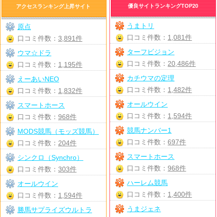
優良サイトランキングTOP20
アクセスランキング上昇サイト
うまトリ
原点
口コミ件数：
1,081件
口コミ件数：
3,891件
ターフビジョン
ウマ☆ドラ
口コミ件数：
20,486件
口コミ件数：
1,195件
カチウマの定理
えーあいNEO
口コミ件数：
1,482件
口コミ件数：
1,832件
オールウイン
スマートホース
口コミ件数：
1,594件
口コミ件数：
968件
競馬ナンバー1
MODS競馬（モッズ競馬）
口コミ件数：
697件
口コミ件数：
204件
スマートホース
シンクロ（Synchro）
口コミ件数：
968件
口コミ件数：
303件
ハーレム競馬
オールウイン
口コミ件数：
1,400件
口コミ件数：
1,594件
うまジェネ
勝馬サプライズウルトラ