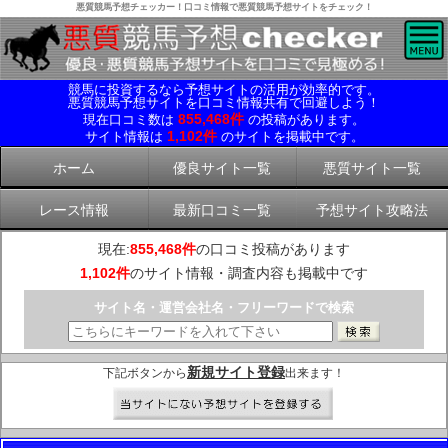
悪質競馬予想チェッカー！口コミ情報で悪質競馬予想サイトをチェック！
競馬に投資するなら予想サイトの活用が効率的です。
悪質競馬予想サイトを口コミ情報共有で回避しよう！
855,468件
現在口コミ数は
の投稿があります。
1,102件
サイト情報は
のサイトを掲載中です。
ホーム
優良サイト一覧
悪質サイト一覧
レース情報
最新口コミ一覧
予想サイト攻略法
現在:
855,468件
の口コミ投稿があります
1,102件
のサイト情報・調査内容も掲載中です
サイト名・運営会社名・フリーワードで検索
新規サイト登録
下記ボタンから
出来ます！