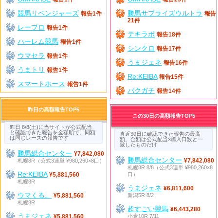
競馬リベンジャーズ
勝馬サプライズウルトラ
報告1件
報告
21件
レープロ
報告1件
テキラボ
報告18件
ハーレム競馬
報告1件
シンクロ
報告17件
ウマセラ
報告1件
うまジェネ
報告16件
うまトリ
報告1件
Re:KEIBA
報告15件
スマートホース
報告1件
バクガチ
報告14件
昨日の高額報告TOP5
この30日の高額報告TOP5
昨日 8/8(土)に当サイトが公式配当
と確認できた報告を金額順で。同額
直近30日に確認できた報告の最高
は同じレースの報告です
額。金額は公式配当×購入口数と一
致したものだけ
勝馬総合センター
¥7,842,080
勝馬総合センター
札幌8R（公式3連単 ¥980,260×8口）
¥7,842,080
札幌8R 8/8（公式3連単 ¥980,260×8
Re:KEIBA
口）
¥5,881,560
札幌8R
うまジェネ
¥6,811,600
ウマくる。
新潟5R 8/2
¥5,881,560
札幌8R
超すごい競馬
¥6,443,280
うまジェネ
小倉10R 7/11
¥5,881,560