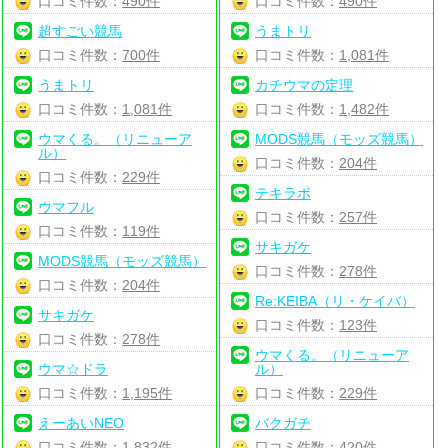
口コミ件数：
490件
口コミ件数：
490件
超すごい競馬
うまトリ
口コミ件数：
700件
口コミ件数：
1,081件
うまトリ
カチウマの定理
口コミ件数：
1,081件
口コミ件数：
1,482件
ウマくる。（リニューア
MODS競馬（モッズ競馬）
ル）
口コミ件数：
204件
口コミ件数：
229件
テキラボ
ウマフル
口コミ件数：
257件
口コミ件数：
119件
サキガケ
MODS競馬（モッズ競馬）
口コミ件数：
278件
口コミ件数：
204件
Re:KEIBA（リ・ケイバ）
サキガケ
口コミ件数：
123件
口コミ件数：
278件
ウマくる。（リニューア
ウマ☆ドラ
ル）
口コミ件数：
1,195件
口コミ件数：
229件
えーあいNEO
バクガチ
口コミ件数：
1,832件
口コミ件数：
420件