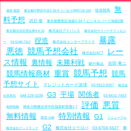
無
投資競馬
酒井 朋彦
東京都中野区中央2-30-9 ツバセスPART18-320
料予想
武石 俊
東京都豊島区池袋3-34-7 ビジネスパーク池袋2階
株式会社アドバンス
東京都渋谷区恵比寿4-6-10
株式会社サイバーテクノロジ
暴露
捏造
株式会社エンタープライズ
ー
03-5348-7312
悪徳
競馬予想会社
レー
株式会社ACT
ス情報
裏情報
未勝利戦
吉田 竜ニ
銀行振込
競馬予想
重賞
競馬情報商材
競馬
予想サイト
クレジットカード決済
03-5913-8357
株式会
平場
関係者
G3
048-229-3108
03-6631-7403
社常昇社
評価
悪質
神奈川県横浜市中区福富町西通1-7
有料情報
特別情報
無料情報
G1
西窪 大樹
リニューアル
G2
株式会社エウロパ
03-6704-5627
東
株式会社グッドラック