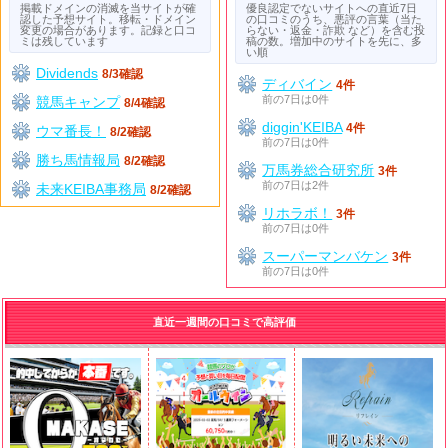
掲載ドメインの消滅を当サイトが確
優良認定でないサイトへの直近7日
認した予想サイト。移転・ドメイン
の口コミのうち、悪評の言葉（当た
変更の場合があります。記録と口コ
らない・返金・詐欺 など）を含む投
ミは残しています
稿の数。増加中のサイトを先に、多
い順
Dividends
8/3確認
ディバイン
4件
前の7日は0件
競馬キャンプ
8/4確認
diggin'KEIBA
4件
ウマ番長！
8/2確認
前の7日は0件
勝ち馬情報局
8/2確認
万馬券総合研究所
3件
前の7日は2件
未来KEIBA事務局
8/2確認
リホラボ！
3件
前の7日は0件
スーパーマンバケン
3件
前の7日は0件
直近一週間の口コミで高評価