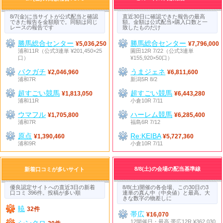
8/7(金)に当サイトが公式配当と確認
直近30日に確認できた報告の最高
できた報告を金額順で。同額は同じ
額。金額は公式配当×購入口数と一
レースの報告です
致したものだけ
勝馬総合センター
勝馬総合センター
¥5,036,250
¥7,796,000
浦和11R（公式3連単 ¥201,450×25
園田12R 7/22（公式3連単
口）
¥155,920×50口）
バクガチ
うまジェネ
¥2,046,960
¥6,811,600
浦和7R
新潟5R 8/2
超すごい競馬
超すごい競馬
¥1,813,050
¥6,443,280
浦和11R
小倉10R 7/11
ウマフル
ハーレム競馬
¥1,705,800
¥6,285,400
浦和7R
福島6R 7/12
原点
Re:KEIBA
¥1,390,460
¥5,727,360
浦和9R
小倉10R 7/11
8/8(土)の会場の配当基準線
新着口コミが多いサイト
優良認定サイトへの直近3日の新着
8/8(土)開催の各会場、この30日の3
口コミ 396件。投稿が多い順
連単の真ん中（中央値）と最高。大
きな数字の物差しに
暁
32件
帯広
¥16,070
12開催日・最高 帯広12R ¥362,030
シンクロ