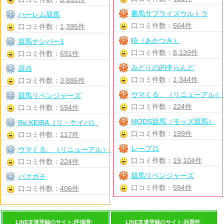
勝馬サプライズウルトラ
ハーレム競馬
口コミ件数：
564件
口コミ件数：
1,395件
暁（あかつき）
競馬ナンバー1
口コミ件数：
8,139件
口コミ件数：
691件
みどりの的中らんど
原点
口コミ件数：
1,344件
口コミ件数：
3,886件
ウマくる。（リニューアル）
競馬リベンジャーズ
口コミ件数：
224件
口コミ件数：
594件
MODS競馬（モッズ競馬）
Re:KEIBA（リ・ケイバ）
口コミ件数：
199件
口コミ件数：
117件
レープロ
ウマくる。（リニューアル）
口コミ件数：
19,104件
口コミ件数：
224件
競馬リベンジャーズ
バクガチ
口コミ件数：
594件
口コミ件数：
406件
LINE友達登録のサイト:評価増↑
LINE友達登録のサイト:話題性