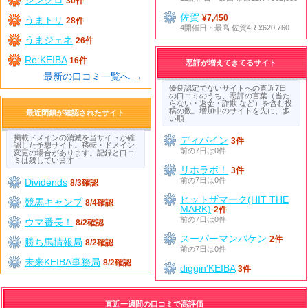
30件
佐賀
¥7,450
うまトリ
28件
4開催日・最高 佐賀4R ¥620,760
うまジェネ
26件
Re:KEIBA
16件
悪評が増えてきてるサイト
最新の口コミ一覧へ →
優良認定でないサイトへの直近7日
の口コミのうち、悪評の言葉（当た
らない・返金・詐欺 など）を含む投
稿の数。増加中のサイトを先に、多
最近閉鎖が確認されたサイト
い順
掲載ドメインの消滅を当サイトが確
ディバイン
3件
認した予想サイト。移転・ドメイン
前の7日は0件
変更の場合があります。記録と口コ
ミは残しています
リホラボ！
3件
前の7日は0件
Dividends
8/3確認
ヒットザマーク(HIT THE
競馬キャンプ
8/4確認
MARK)
2件
前の7日は0件
ウマ番長！
8/2確認
スーパーマンバケン
2件
勝ち馬情報局
8/2確認
前の7日は0件
未来KEIBA事務局
8/2確認
diggin'KEIBA
3件
直近一週間の口コミで高評価