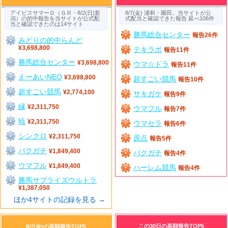
アイビスサマーＤ（ＧⅢ・8/2(日)新
8/7(金) 浦和・園田。当サイトが公
潟）の的中報告を当サイトが公式配
式配当と確認できた報告 延べ106件
当と確認できたのは14サイト
勝馬総合センター
報告26件
みどりの的中らんど
¥3,698,800
テキラボ
報告11件
勝馬総合センター
¥3,698,800
ウマ☆ドラ
報告11件
えーあいNEO
¥3,698,800
超すごい競馬
報告10件
超すごい競馬
¥2,774,100
サキガケ
報告9件
縁
¥2,311,750
ウマフル
報告7件
暁
¥2,311,750
ウマセラ
報告6件
シンクロ
¥2,311,750
原点
報告5件
バクガチ
¥1,849,400
バクガチ
報告4件
ウマフル
¥1,849,400
ハーレム競馬
報告4件
勝馬サプライズウルトラ
¥1,387,050
ほか4サイトの記録を見る →
この30日の高額報告TOP5
8/7(金)の高額報告TOP5