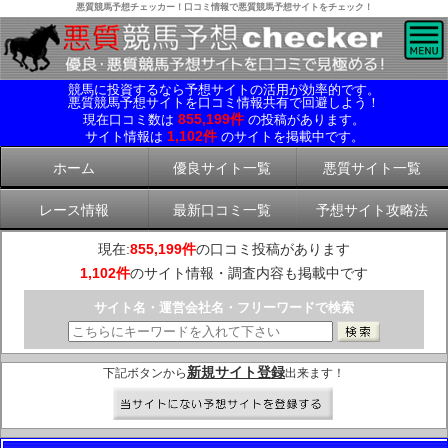
悪質競馬予想チェッカー！口コミ情報で悪質競馬予想サイトをチェック！
競馬に投資するなら予想サイトの活用が効率的です。
悪質競馬予想サイトを口コミ情報共有で回避しよう！
855,199件
現在口コミ数は
の投稿があります。
1,102件
サイト情報は
のサイトを掲載中です。
ホーム
優良サイト一覧
悪質サイト一覧
レース情報
最新口コミ一覧
予想サイト攻略法
現在:
855,199件
の口コミ投稿があります
1,102件
のサイト情報・調査内容も掲載中です
サイト名・運営会社名・フリーワードで検索
新規サイト登録
下記ボタンから
出来ます！