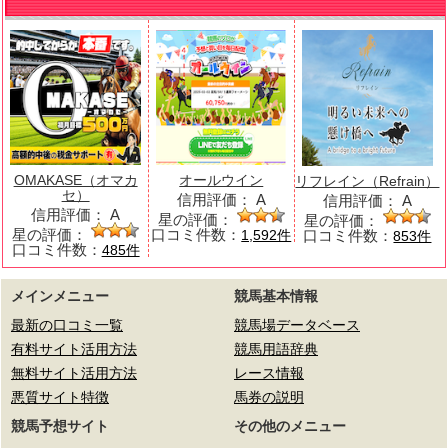
OMAKASE（オマカ
オールウイン
リフレイン（Refrain）
セ）
信用評価：
A
信用評価：
A
信用評価：
A
星の評価：
星の評価：
星の評価：
口コミ件数：
口コミ件数：
1,592件
853件
口コミ件数：
485件
メインメニュー
競馬基本情報
最新の口コミ一覧
競馬場データベース
有料サイト活用方法
競馬用語辞典
無料サイト活用方法
レース情報
悪質サイト特徴
馬券の説明
競馬予想サイト
その他のメニュー