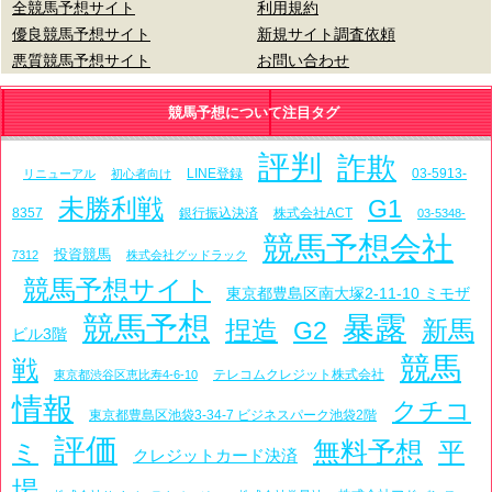
全競馬予想サイト
利用規約
優良競馬予想サイト
新規サイト調査依頼
悪質競馬予想サイト
お問い合わせ
競馬予想について注目タグ
評判
詐欺
LINE登録
03-5913-
リニューアル
初心者向け
未勝利戦
G1
8357
銀行振込決済
株式会社ACT
03-5348-
競馬予想会社
投資競馬
7312
株式会社グッドラック
競馬予想サイト
東京都豊島区南大塚2-11-10 ミモザ
競馬予想
暴露
捏造
新馬
G2
ビル3階
競馬
戦
テレコムクレジット株式会社
東京都渋谷区恵比寿4-6-10
情報
クチコ
東京都豊島区池袋3-34-7 ビジネスパーク池袋2階
評価
無料予想
平
ミ
クレジットカード決済
場