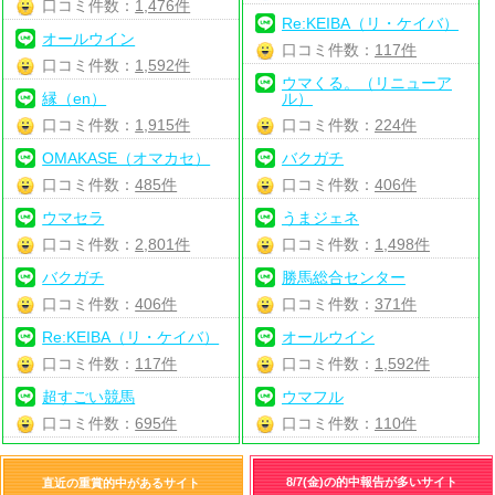
口コミ件数：
1,476件
Re:KEIBA（リ・ケイバ）
オールウイン
口コミ件数：
117件
口コミ件数：
1,592件
ウマくる。（リニューア
縁（en）
ル）
口コミ件数：
1,915件
口コミ件数：
224件
OMAKASE（オマカセ）
バクガチ
口コミ件数：
485件
口コミ件数：
406件
ウマセラ
うまジェネ
口コミ件数：
2,801件
口コミ件数：
1,498件
バクガチ
勝馬総合センター
口コミ件数：
406件
口コミ件数：
371件
Re:KEIBA（リ・ケイバ）
オールウイン
口コミ件数：
117件
口コミ件数：
1,592件
超すごい競馬
ウマフル
口コミ件数：
695件
口コミ件数：
110件
8/7(金)の的中報告が多いサイト
直近の重賞的中があるサイト