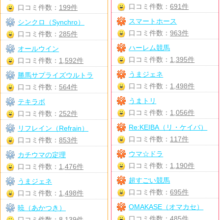
口コミ件数：
691件
口コミ件数：
199件
スマートホース
シンクロ（Synchro）
口コミ件数：
963件
口コミ件数：
285件
ハーレム競馬
オールウイン
口コミ件数：
1,395件
口コミ件数：
1,592件
うまジェネ
勝馬サプライズウルトラ
口コミ件数：
1,498件
口コミ件数：
564件
うまトリ
テキラボ
口コミ件数：
1,056件
口コミ件数：
252件
Re:KEIBA（リ・ケイバ）
リフレイン（Refrain）
口コミ件数：
117件
口コミ件数：
853件
ウマ☆ドラ
カチウマの定理
口コミ件数：
1,190件
口コミ件数：
1,476件
超すごい競馬
うまジェネ
口コミ件数：
695件
口コミ件数：
1,498件
OMAKASE（オマカセ）
暁（あかつき）
口コミ件数：
485件
口コミ件数：
8,139件