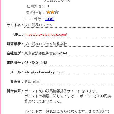
プロ競馬ロジック
信用評価：
B
星の評価：
口コミ件数：
103件
サイト名：
プロ競馬ロジック
URL：
https://prokeiba-logic.com/
運営業者：
プロ競馬ロジック運営会社
会社住所：
東京都渋谷区神宮前6-29-4
電話番号：
03-4540-1148
メール：
info@prokeiba-logic.com
責任者：
倉田 賢三
料金体系：
ポイント制の競馬情報提供サイトになります。
ポイントの相場に関してですが、1ポイントが100円換
算となっておりました。
ポイントの一覧表はこちらになります。まとめ買いで