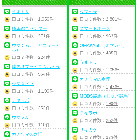
うまトリ
ウマセラ
口コミ件数：
1,056件
口コミ件数：
2,801件
勝馬総合センター
スマートホース
口コミ件数：
371件
口コミ件数：
963件
ウマくる。（リニューア
OMAKASE（オマカセ）
ル）
口コミ件数：
485件
口コミ件数：
224件
うまトリ
勝馬サプライズウルトラ
口コミ件数：
1,056件
口コミ件数：
564件
カチウマの定理
ウマ☆ドラ
口コミ件数：
1,476件
口コミ件数：
1,190件
MODS競馬（モッズ競馬）
テキラボ
口コミ件数：
199件
口コミ件数：
252件
テキラボ
ウマフル
口コミ件数：
252件
口コミ件数：
110件
サキガケ
カチウマの定理
口コミ件数：
273件