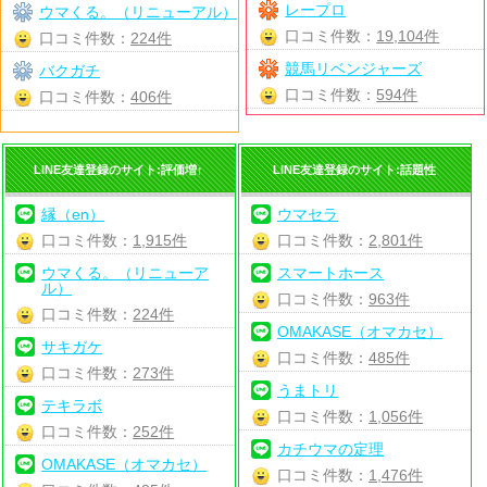
レープロ
ウマくる。（リニューアル）
口コミ件数：
19,104件
口コミ件数：
224件
競馬リベンジャーズ
バクガチ
口コミ件数：
594件
口コミ件数：
406件
LINE友達登録のサイト:評価増↑
LINE友達登録のサイト:話題性
縁（en）
ウマセラ
口コミ件数：
1,915件
口コミ件数：
2,801件
ウマくる。（リニューア
スマートホース
ル）
口コミ件数：
963件
口コミ件数：
224件
OMAKASE（オマカセ）
サキガケ
口コミ件数：
485件
口コミ件数：
273件
うまトリ
テキラボ
口コミ件数：
1,056件
口コミ件数：
252件
カチウマの定理
OMAKASE（オマカセ）
口コミ件数：
1,476件