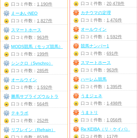
口コミ件数：
20,478件
口コミ件数：
1,190件
カチウマの定理
えーあいNEO
口コミ件数：
1,476件
口コミ件数：
1,827件
オールウイン
スマートホース
口コミ件数：
1,592件
口コミ件数：
963件
競馬ナンバー1
MODS競馬（モッズ競馬）
口コミ件数：
691件
口コミ件数：
199件
スマートホース
シンクロ（Synchro）
口コミ件数：
963件
口コミ件数：
285件
ハーレム競馬
オールウイン
口コミ件数：
1,395件
口コミ件数：
1,592件
うまジェネ
勝馬サプライズウルトラ
口コミ件数：
1,498件
口コミ件数：
564件
うまトリ
テキラボ
口コミ件数：
1,056件
口コミ件数：
252件
Re:KEIBA（リ・ケイバ）
リフレイン（Refrain）
口コミ件数：
117件
口コミ件数：
853件