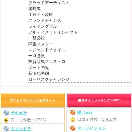
ブラッドアーティスト
魔封馬
ＴＨＥ・攻略
グランドチャンス
ライジングブル
アルティメットインパクト
一撃必殺
障害マスター
レジェンドチョイス
一点勝負
投資競馬マエストロ
ダートの鬼
新潟包囲網
ローリスクチャレンジ
優良サイトランキングTOP20
アクセスランキング上昇サイト
縁（en）
サキガケ
口コミ件数：
1,915件
口コミ件数：
273件
ターフビジョン
ウマ☆ドラ