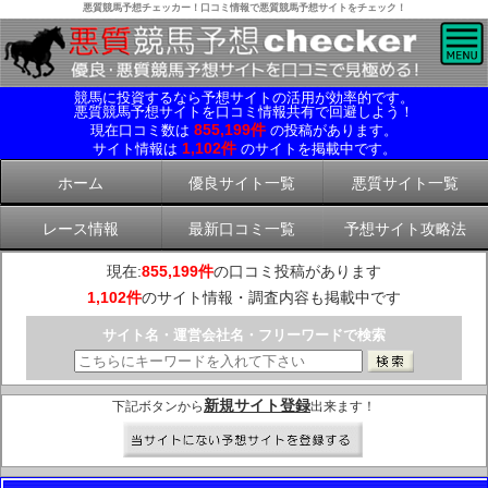
悪質競馬予想チェッカー！口コミ情報で悪質競馬予想サイトをチェック！
競馬に投資するなら予想サイトの活用が効率的です。
悪質競馬予想サイトを口コミ情報共有で回避しよう！
855,199件
現在口コミ数は
の投稿があります。
1,102件
サイト情報は
のサイトを掲載中です。
ホーム
優良サイト一覧
悪質サイト一覧
レース情報
最新口コミ一覧
予想サイト攻略法
現在:
855,199件
の口コミ投稿があります
1,102件
のサイト情報・調査内容も掲載中です
サイト名・運営会社名・フリーワードで検索
新規サイト登録
下記ボタンから
出来ます！