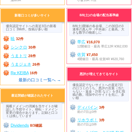
8/8(土)の会場の配当基準線
新着口コミが多いサイト
優良認定サイトへの直近3日の新着
8/8(土)開催の各会場、この30日の3
口コミ 396件。投稿が多い順
連単の真ん中（中央値）と最高。大
きな数字の物差しに
暁
32件
帯広
¥16,070
12開催日・最高 帯広12R ¥362,030
シンクロ
30件
佐賀
¥7,450
うまトリ
28件
4開催日・最高 佐賀4R ¥620,760
うまジェネ
26件
Re:KEIBA
16件
悪評が増えてきてるサイト
最新の口コミ一覧へ →
優良認定でないサイトへの直近7日
の口コミのうち、悪評の言葉（当た
らない・返金・詐欺 など）を含む投
稿の数。増加中のサイトを先に、多
最近閉鎖が確認されたサイト
い順
掲載ドメインの消滅を当サイトが確
ディバイン
3件
認した予想サイト。移転・ドメイン
前の7日は0件
変更の場合があります。記録と口コ
ミは残しています
リホラボ！
3件
前の7日は0件
Dividends
8/3確認