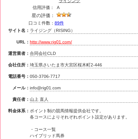
ライジング
信用評価：
A
星の評価：
口コミ件数：
89件
サイト名：
ライジング（RISING）
URL：
http://www.rig01.com/
運営業者：
合同会社CLD
会社住所：
埼玉県さいたま市大宮区桜木町2-446
電話番号：
050-3706-7717
メール：
info@rig01.com
責任者：
山上 直人
料金体系：
ポイント制の競馬情報提供会社です。
各コースによりそれぞれポイント設定があります。
・コース一覧
ハイブリッド馬券