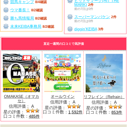
ヒットザマーク(HIT THE
競馬キャンプ
8/4確認
MARK)
2件
前の7日は0件
ウマ番長！
8/2確認
スーパーマンバケン
2件
勝ち馬情報局
8/2確認
前の7日は0件
未来KEIBA事務局
8/2確認
diggin'KEIBA
3件
直近一週間の口コミで高評価
OMAKASE（オマカ
オールウイン
リフレイン（Refrain）
セ）
信用評価：
A
信用評価：
A
信用評価：
A
星の評価：
星の評価：
星の評価：
口コミ件数：
口コミ件数：
1,592件
853件
口コミ件数：
485件