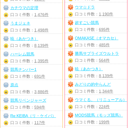
ウマ☆ドラ
カチウマの定理
口コミ件数：
1,190件
口コミ件数：
1,476件
超すごい競馬
うまジェネ
口コミ件数：
695件
口コミ件数：
1,498件
OMAKASE（オマカセ）
暁（あかつき）
口コミ件数：
485件
口コミ件数：
8,139件
勝馬サプライズウルトラ
ハーレム競馬
口コミ件数：
564件
口コミ件数：
1,395件
暁（あかつき）
競馬ナンバー1
口コミ件数：
8,139件
口コミ件数：
691件
みどりの的中らんど
原点
口コミ件数：
1,344件
口コミ件数：
3,886件
ウマくる。（リニューアル）
競馬リベンジャーズ
口コミ件数：
224件
口コミ件数：
594件
MODS競馬（モッズ競馬）
Re:KEIBA（リ・ケイバ）
口コミ件数：
199件
口コミ件数：
117件