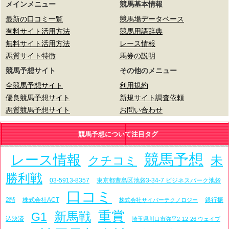
メインメニュー
競馬基本情報
最新の口コミ一覧
競馬場データベース
有料サイト活用方法
競馬用語辞典
無料サイト活用方法
レース情報
悪質サイト特徴
馬券の説明
競馬予想サイト
その他のメニュー
全競馬予想サイト
利用規約
優良競馬予想サイト
新規サイト調査依頼
悪質競馬予想サイト
お問い合わせ
競馬予想について注目タグ
競馬予想
レース情報
未
クチコミ
勝利戦
03-5913-8357
東京都豊島区池袋3-34-7 ビジネスパーク池袋
口コミ
2階
株式会社ACT
銀行振
株式会社サイバーテクノロジー
重賞
新馬戦
G1
込決済
埼玉県川口市弥平2-12-26 ウェイブ