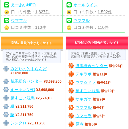
えーあいNEO
オールウイン
口コミ件数：
1,827件
口コミ件数：
1,592件
ウマフル
ウマフル
口コミ件数：
110件
口コミ件数：
110件
8/7(金)の的中報告が多いサイト
直近の重賞的中があるサイト
アイビスサマーＤ（ＧⅢ・8/2(日)新
8/7(金) 浦和・園田。当サイトが公
潟）の的中報告を当サイトが公式配
式配当と確認できた報告 延べ106件
当と確認できたのは14サイト
勝馬総合センター
報告26件
みどりの的中らんど
¥3,698,800
テキラボ
報告11件
勝馬総合センター
¥3,698,800
ウマ☆ドラ
報告11件
えーあいNEO
¥3,698,800
超すごい競馬
報告10件
超すごい競馬
¥2,774,100
サキガケ
報告9件
縁
¥2,311,750
ウマフル
報告7件
暁
¥2,311,750
ウマセラ
報告6件
シンクロ
¥2,311,750
原点
報告5件