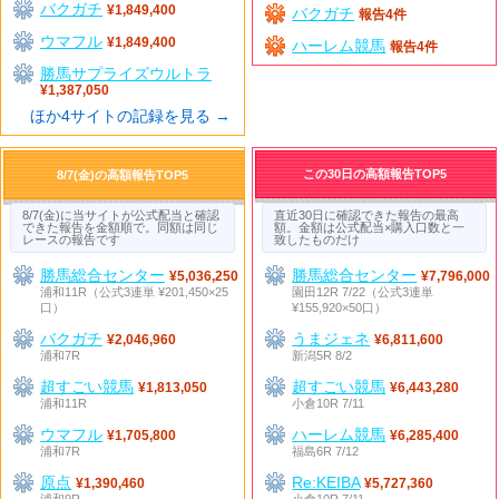
バクガチ
¥1,849,400
バクガチ
報告4件
ウマフル
¥1,849,400
ハーレム競馬
報告4件
勝馬サプライズウルトラ
¥1,387,050
ほか4サイトの記録を見る →
この30日の高額報告TOP5
8/7(金)の高額報告TOP5
8/7(金)に当サイトが公式配当と確認
直近30日に確認できた報告の最高
できた報告を金額順で。同額は同じ
額。金額は公式配当×購入口数と一
レースの報告です
致したものだけ
勝馬総合センター
勝馬総合センター
¥5,036,250
¥7,796,000
浦和11R（公式3連単 ¥201,450×25
園田12R 7/22（公式3連単
口）
¥155,920×50口）
バクガチ
うまジェネ
¥2,046,960
¥6,811,600
浦和7R
新潟5R 8/2
超すごい競馬
超すごい競馬
¥1,813,050
¥6,443,280
浦和11R
小倉10R 7/11
ウマフル
ハーレム競馬
¥1,705,800
¥6,285,400
浦和7R
福島6R 7/12
原点
Re:KEIBA
¥1,390,460
¥5,727,360
浦和9R
小倉10R 7/11