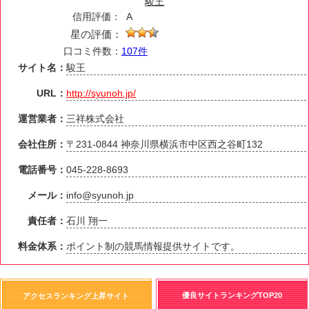
駿王
信用評価：
A
星の評価：
口コミ件数：
107件
サイト名：
駿王
URL：
http://syunoh.jp/
運営業者：
三祥株式会社
会社住所：
〒231-0844 神奈川県横浜市中区西之谷町132
電話番号：
045-228-8693
メール：
info@syunoh.jp
責任者：
石川 翔一
料金体系：
ポイント制の競馬情報提供サイトです。
優良サイトランキングTOP20
アクセスランキング上昇サイト