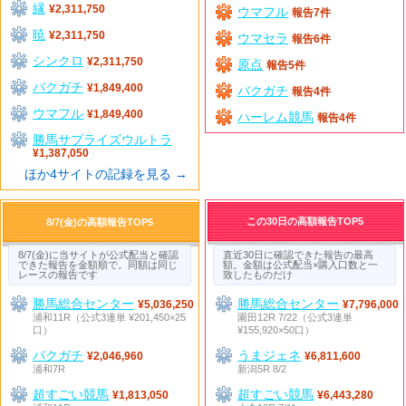
縁
¥2,311,750
ウマフル
報告7件
暁
¥2,311,750
ウマセラ
報告6件
シンクロ
¥2,311,750
原点
報告5件
バクガチ
¥1,849,400
バクガチ
報告4件
ウマフル
¥1,849,400
ハーレム競馬
報告4件
勝馬サプライズウルトラ
¥1,387,050
ほか4サイトの記録を見る →
この30日の高額報告TOP5
8/7(金)の高額報告TOP5
8/7(金)に当サイトが公式配当と確認
直近30日に確認できた報告の最高
できた報告を金額順で。同額は同じ
額。金額は公式配当×購入口数と一
レースの報告です
致したものだけ
勝馬総合センター
勝馬総合センター
¥5,036,250
¥7,796,000
浦和11R（公式3連単 ¥201,450×25
園田12R 7/22（公式3連単
口）
¥155,920×50口）
バクガチ
うまジェネ
¥2,046,960
¥6,811,600
浦和7R
新潟5R 8/2
超すごい競馬
超すごい競馬
¥1,813,050
¥6,443,280