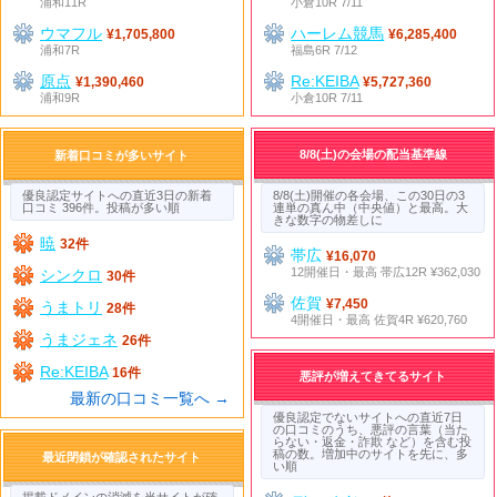
浦和11R
小倉10R 7/11
ウマフル
ハーレム競馬
¥1,705,800
¥6,285,400
浦和7R
福島6R 7/12
原点
Re:KEIBA
¥1,390,460
¥5,727,360
浦和9R
小倉10R 7/11
8/8(土)の会場の配当基準線
新着口コミが多いサイト
優良認定サイトへの直近3日の新着
8/8(土)開催の各会場、この30日の3
口コミ 396件。投稿が多い順
連単の真ん中（中央値）と最高。大
きな数字の物差しに
暁
32件
帯広
¥16,070
12開催日・最高 帯広12R ¥362,030
シンクロ
30件
佐賀
¥7,450
うまトリ
28件
4開催日・最高 佐賀4R ¥620,760
うまジェネ
26件
Re:KEIBA
16件
悪評が増えてきてるサイト
最新の口コミ一覧へ →
優良認定でないサイトへの直近7日
の口コミのうち、悪評の言葉（当た
らない・返金・詐欺 など）を含む投
稿の数。増加中のサイトを先に、多
最近閉鎖が確認されたサイト
い順
掲載ドメインの消滅を当サイトが確