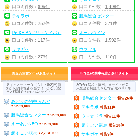
口コミ件数：
695件
口コミ件数：
1,498件
テキラボ
勝馬総合センター
口コミ件数：
252件
口コミ件数：
371件
Re:KEIBA（リ・ケイバ）
オールウイン
口コミ件数：
117件
口コミ件数：
1,592件
サキガケ
ウマフル
口コミ件数：
273件
口コミ件数：
110件
8/7(金)の的中報告が多いサイト
直近の重賞的中があるサイト
アイビスサマーＤ（ＧⅢ・8/2(日)新
8/7(金) 浦和・園田。当サイトが公
潟）の的中報告を当サイトが公式配
式配当と確認できた報告 延べ106件
当と確認できたのは14サイト
勝馬総合センター
報告26件
みどりの的中らんど
¥3,698,800
テキラボ
報告11件
勝馬総合センター
¥3,698,800
ウマ☆ドラ
報告11件
えーあいNEO
¥3,698,800
超すごい競馬
報告10件
超すごい競馬
¥2,774,100
サキガケ
報告9件