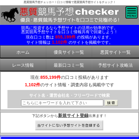
悪質競馬予想チェッカー！口コミ情報で悪質競馬予想サイトをチェック！
競馬に投資するなら予想サイトの活用が効率的です。
悪質競馬予想サイトを口コミ情報共有で回避しよう！
855,199件
現在口コミ数は
の投稿があります。
1,102件
サイト情報は
のサイトを掲載中です。
ホーム
優良サイト一覧
悪質サイト一覧
レース情報
最新口コミ一覧
予想サイト攻略法
現在:
855,199件
の口コミ投稿があります
1,102件
のサイト情報・調査内容も掲載中です
サイト名・運営会社名・フリーワードで検索
新規サイト登録
下記ボタンから
出来ます！