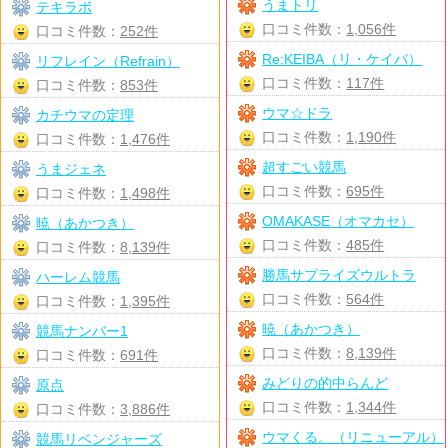
うまトリ
テキラボ
口コミ件数：
1,056件
口コミ件数：
252件
Re:KEIBA（リ・ケイバ）
リフレイン（Refrain）
口コミ件数：
117件
口コミ件数：
853件
ウマ☆ドラ
カチウマの定理
口コミ件数：
1,190件
口コミ件数：
1,476件
超すごい競馬
うまジェネ
口コミ件数：
695件
口コミ件数：
1,498件
OMAKASE（オマカセ）
暁（あかつき）
口コミ件数：
485件
口コミ件数：
8,139件
勝馬サプライズウルトラ
ハーレム競馬
口コミ件数：
564件
口コミ件数：
1,395件
暁（あかつき）
競馬ナンバー1
口コミ件数：
8,139件
口コミ件数：
691件
みどりの的中らんど
原点
口コミ件数：
1,344件
口コミ件数：
3,886件
ウマくる。（リニューアル）
競馬リベンジャーズ