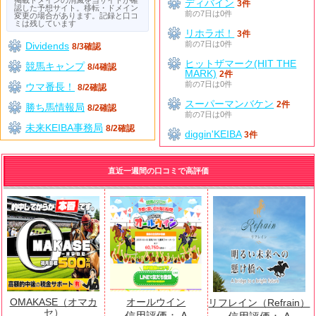
ディバイン
3件
認した予想サイト。移転・ドメイン
前の7日は0件
変更の場合があります。記録と口コ
ミは残しています
リホラボ！
3件
前の7日は0件
Dividends
8/3確認
ヒットザマーク(HIT THE
競馬キャンプ
8/4確認
MARK)
2件
前の7日は0件
ウマ番長！
8/2確認
スーパーマンバケン
2件
勝ち馬情報局
8/2確認
前の7日は0件
未来KEIBA事務局
8/2確認
diggin'KEIBA
3件
直近一週間の口コミで高評価
OMAKASE（オマカ
オールウイン
リフレイン（Refrain）
セ）
信用評価：
A