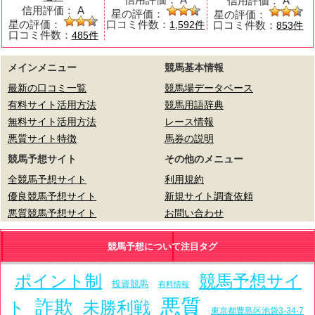
信用評価：
A
信用評価：
A
星の評価：
星の評価：
星の評価：
口コミ件数：
口コミ件数：
1,592件
853件
口コミ件数：
485件
メインメニュー
競馬基本情報
最新の口コミ一覧
競馬場データベース
有料サイト活用方法
競馬用語辞典
無料サイト活用方法
レース情報
悪質サイト特徴
馬券の説明
競馬予想サイト
その他のメニュー
全競馬予想サイト
利用規約
優良競馬予想サイト
新規サイト調査依頼
悪質競馬予想サイト
お問い合わせ
競馬予想について注目タグ
ポイント制
競馬予想サイ
投資競馬
有料情報
悪質
詐欺
ト
未勝利戦
東京都豊島区池袋3-34-7