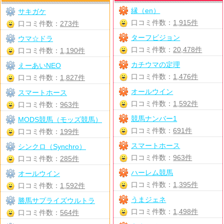
縁（en）
サキガケ
口コミ件数：
1,915件
口コミ件数：
273件
ターフビジョン
ウマ☆ドラ
口コミ件数：
20,478件
口コミ件数：
1,190件
カチウマの定理
えーあいNEO
口コミ件数：
1,476件
口コミ件数：
1,827件
オールウイン
スマートホース
口コミ件数：
1,592件
口コミ件数：
963件
競馬ナンバー1
MODS競馬（モッズ競馬）
口コミ件数：
691件
口コミ件数：
199件
スマートホース
シンクロ（Synchro）
口コミ件数：
963件
口コミ件数：
285件
ハーレム競馬
オールウイン
口コミ件数：
1,395件
口コミ件数：
1,592件
うまジェネ
勝馬サプライズウルトラ
口コミ件数：
1,498件
口コミ件数：
564件