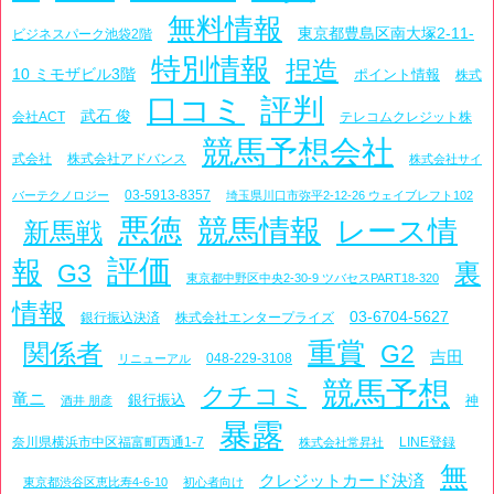
無料情報
東京都豊島区南大塚2-11-
ビジネスパーク池袋2階
特別情報
捏造
10 ミモザビル3階
ポイント情報
株式
口コミ
評判
武石 俊
会社ACT
テレコムクレジット株
競馬予想会社
式会社
株式会社アドバンス
株式会社サイ
03-5913-8357
バーテクノロジー
埼玉県川口市弥平2-12-26 ウェイブレフト102
悪徳
競馬情報
レース情
新馬戦
評価
報
裏
G3
東京都中野区中央2-30-9 ツバセスPART18-320
情報
03-6704-5627
銀行振込決済
株式会社エンタープライズ
重賞
関係者
G2
吉田
048-229-3108
リニューアル
競馬予想
クチコミ
竜ニ
銀行振込
神
酒井 朋彦
暴露
奈川県横浜市中区福富町西通1-7
LINE登録
株式会社常昇社
無
クレジットカード決済
東京都渋谷区恵比寿4-6-10
初心者向け