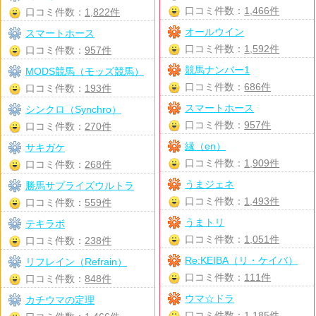
口コミ件数：
1,466件
口コミ件数：
1,822件
オールウイン
スマートホース
口コミ件数：
1,592件
口コミ件数：
957件
競馬ナンバー1
MODS競馬（モッズ競馬）
口コミ件数：
686件
口コミ件数：
193件
スマートホース
シンクロ（Synchro）
口コミ件数：
957件
口コミ件数：
270件
縁（en）
サキガケ
口コミ件数：
1,909件
口コミ件数：
268件
うまジェネ
勝馬サプライズウルトラ
口コミ件数：
1,493件
口コミ件数：
559件
うまトリ
テキラボ
口コミ件数：
1,051件
口コミ件数：
238件
Re:KEIBA（リ・ケイバ）
リフレイン（Refrain）
口コミ件数：
111件
口コミ件数：
848件
ウマ☆ドラ
カチウマの定理
口コミ件数：
1,185件