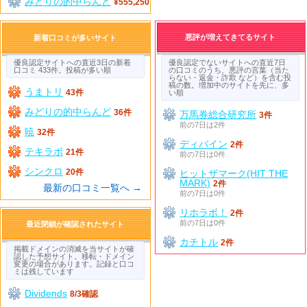
みどりの的中らんど
¥555,250
悪評が増えてきてるサイト
新着口コミが多いサイト
優良認定サイトへの直近3日の新着
優良認定でないサイトへの直近7日
口コミ 433件。投稿が多い順
の口コミのうち、悪評の言葉（当た
らない・返金・詐欺 など）を含む投
稿の数。増加中のサイトを先に、多
うまトリ
43件
い順
みどりの的中らんど
36件
万馬券総合研究所
3件
前の7日は2件
暁
32件
ディバイン
2件
テキラボ
21件
前の7日は0件
シンクロ
20件
ヒットザマーク(HIT THE
MARK)
2件
最新の口コミ一覧へ →
前の7日は0件
リホラボ！
2件
前の7日は0件
最近閉鎖が確認されたサイト
カチトル
2件
掲載ドメインの消滅を当サイトが確
認した予想サイト。移転・ドメイン
変更の場合があります。記録と口コ
ミは残しています
Dividends
8/3確認