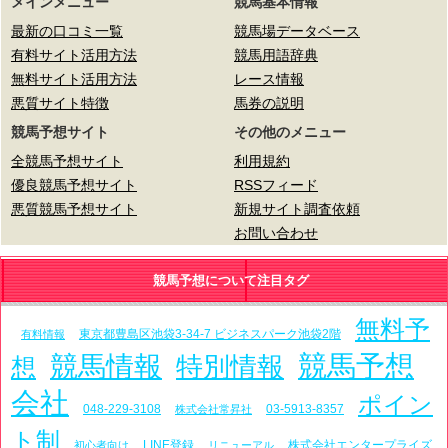
メインメニュー
競馬基本情報
最新の口コミ一覧
競馬場データベース
有料サイト活用方法
競馬用語辞典
無料サイト活用方法
レース情報
悪質サイト特徴
馬券の説明
競馬予想サイト
その他のメニュー
全競馬予想サイト
利用規約
優良競馬予想サイト
RSSフィード
悪質競馬予想サイト
新規サイト調査依頼
お問い合わせ
競馬予想について注目タグ
無料予
東京都豊島区池袋3-34-7 ビジネスパーク池袋2階
有料情報
競馬予想
競馬情報
特別情報
想
会社
ポイン
048-229-3108
03-5913-8357
株式会社常昇社
ト制
LINE登録
株式会社エンタープライズ
初心者向け
リニューアル