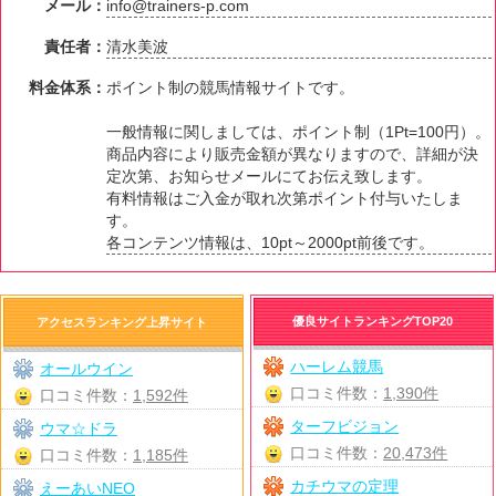
メール：
info@trainers-p.com
責任者：
清水美波
料金体系：
ポイント制の競馬情報サイトです。
一般情報に関しましては、ポイント制（1Pt=100円）。
商品内容により販売金額が異なりますので、詳細が決
定次第、お知らせメールにてお伝え致します。
有料情報はご入金が取れ次第ポイント付与いたしま
す。
各コンテンツ情報は、10pt～2000pt前後です。
優良サイトランキングTOP20
アクセスランキング上昇サイト
ハーレム競馬
オールウイン
口コミ件数：
1,390件
口コミ件数：
1,592件
ターフビジョン
ウマ☆ドラ
口コミ件数：
20,473件
口コミ件数：
1,185件
カチウマの定理
えーあいNEO