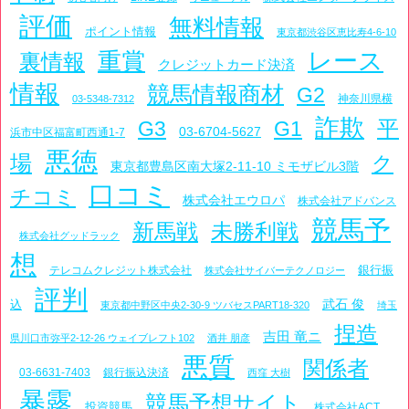
評価
無料情報
ポイント情報
東京都渋谷区恵比寿4-6-10
レース
重賞
裏情報
クレジットカード決済
情報
競馬情報商材
G2
神奈川県横
03-5348-7312
詐欺
平
G3
G1
03-6704-5627
浜市中区福富町西通1-7
悪徳
場
ク
東京都豊島区南大塚2-11-10 ミモザビル3階
口コミ
チコミ
株式会社エウロパ
株式会社アドバンス
競馬予
新馬戦
未勝利戦
株式会社グッドラック
想
銀行振
テレコムクレジット株式会社
株式会社サイバーテクノロジー
評判
武石 俊
込
東京都中野区中央2-30-9 ツバセスPART18-320
埼玉
捏造
吉田 竜ニ
県川口市弥平2-12-26 ウェイブレフト102
酒井 朋彦
悪質
関係者
03-6631-7403
銀行振込決済
西窪 大樹
暴露
競馬予想サイト
投資競馬
株式会社ACT