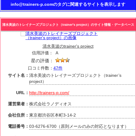
info@trainers-p.comのタグに関連するサイトを表示します
清水美波のトレイナーズプロジェクト（trainer’s project）のサイト情報・データベース
清水美波のtrainer's project
信用評価：
A
星の評価：
口コミ件数：
47件
サイト名：
清水美波のトレイナーズプロジェクト（trainer’s
project）
URL：
http://trainers-p.com/
運営業者：
株式会社ラノディオス
会社住所：
東京都渋谷区本町3-14-2
電話番号：
03-6276-6700（原則メールのみの対応となります）