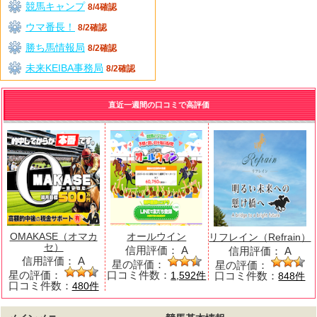
競馬キャンプ
8/4確認
ウマ番長！
8/2確認
勝ち馬情報局
8/2確認
未来KEIBA事務局
8/2確認
直近一週間の口コミで高評価
OMAKASE（オマカ
オールウイン
リフレイン（Refrain）
セ）
信用評価：
A
信用評価：
A
信用評価：
A
星の評価：
星の評価：
星の評価：
口コミ件数：
口コミ件数：
1,592件
848件
口コミ件数：
480件