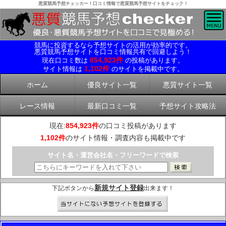
悪質競馬予想チェッカー！口コミ情報で悪質競馬予想サイトをチェック！
競馬に投資するなら予想サイトの活用が効率的です。
悪質競馬予想サイトを口コミ情報共有で回避しよう！
854,923件
現在口コミ数は
の投稿があります。
1,102件
サイト情報は
のサイトを掲載中です。
ホーム
優良サイト一覧
悪質サイト一覧
レース情報
最新口コミ一覧
予想サイト攻略法
現在:
854,923件
の口コミ投稿があります
1,102件
のサイト情報・調査内容も掲載中です
サイト名・運営会社名・フリーワードで検索
新規サイト登録
下記ボタンから
出来ます！