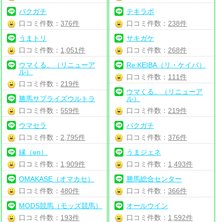
バクガチ
テキラボ
口コミ件数：
376件
口コミ件数：
238件
うまトリ
サキガケ
口コミ件数：
1,051件
口コミ件数：
268件
ウマくる。（リニューア
Re:KEIBA（リ・ケイバ）
ル）
口コミ件数：
111件
口コミ件数：
219件
ウマくる。（リニューア
勝馬サプライズウルトラ
ル）
口コミ件数：
559件
口コミ件数：
219件
ウマセラ
バクガチ
口コミ件数：
2,795件
口コミ件数：
376件
縁（en）
うまジェネ
口コミ件数：
1,909件
口コミ件数：
1,493件
OMAKASE（オマカセ）
勝馬総合センター
口コミ件数：
480件
口コミ件数：
366件
MODS競馬（モッズ競馬）
オールウイン
口コミ件数：
193件
口コミ件数：
1,592件