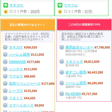
サキガケ
ウマフル
口コミ件数：
268件
口コミ件数：
97件
この30日の高額報告TOP5
直近の重賞的中があるサイト
クイーンステークス（ＧⅢ・8/2(日)
直近30日に確認できた報告の最高
札幌）の的中報告を当サイトが公式
額。金額は公式配当×購入口数と一
配当と確認できたのは10サイト
致したものだけ
サキガケ
勝馬総合センター
¥266,520
¥7,796,000
園田12R 7/22（公式3連単
ハーレム競馬
¥155,920×50口）
¥111,050
うまジェネ
OMAKASE
¥6,811,600
¥177,680
新潟5R 8/2
シンクロ
¥111,050
超すごい競馬
¥6,443,280
ウマセラ
小倉10R 7/11
¥88,840
ハーレム競馬
競馬リベンジャーズ
¥6,285,400
¥177,680
福島6R 7/12
レープロ
¥133,260
Re:KEIBA
¥5,727,360
うまトリ
小倉10R 7/11
¥44,420
スマートホース
¥8,950