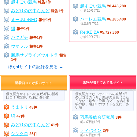
超すごい競馬
報告2件
超すごい競馬
¥6,443,280
みどりの的中らんど
小倉10R 7/11
報告1件
ハーレム競馬
えーあいNEO
¥6,285,400
報告1件
福島6R 7/12
縁
報告1件
Re:KEIBA
¥5,727,360
バクガチ
小倉10R 7/11
報告1件
ウマフル
報告1件
勝馬サプライズウルトラ
報告
1件
ほか4サイトの記録を見る →
悪評が増えてきてるサイト
新着口コミが多いサイト
優良認定サイトへの直近3日の新着
優良認定でないサイトへの直近7日
口コミ 622件。投稿が多い順
の口コミのうち、悪評の言葉（当た
らない・返金・詐欺 など）を含む投
稿の数。増加中のサイトを先に、多
うまトリ
48件
い順
暁
47件
万馬券総合研究所
3件
前の7日は2件
みどりの的中らんど
41件
ディバイン
2件
シンクロ
35件
前の7日は0件