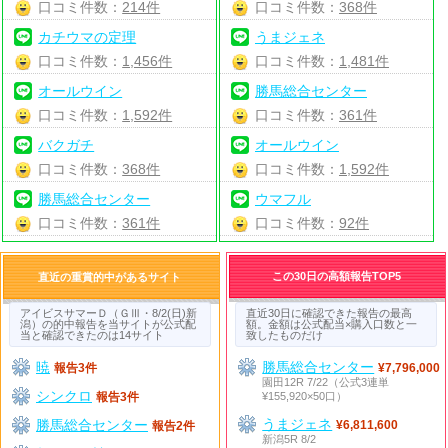
口コミ件数：
214件
口コミ件数：
368件
カチウマの定理
うまジェネ
口コミ件数：
1,456件
口コミ件数：
1,481件
オールウイン
勝馬総合センター
口コミ件数：
1,592件
口コミ件数：
361件
バクガチ
オールウイン
口コミ件数：
368件
口コミ件数：
1,592件
勝馬総合センター
ウマフル
口コミ件数：
361件
口コミ件数：
92件
この30日の高額報告TOP5
直近の重賞的中があるサイト
アイビスサマーＤ（ＧⅢ・8/2(日)新
直近30日に確認できた報告の最高
潟）の的中報告を当サイトが公式配
額。金額は公式配当×購入口数と一
当と確認できたのは14サイト
致したものだけ
暁
勝馬総合センター
報告3件
¥7,796,000
園田12R 7/22（公式3連単
シンクロ
¥155,920×50口）
報告3件
うまジェネ
勝馬総合センター
¥6,811,600
報告2件
新潟5R 8/2