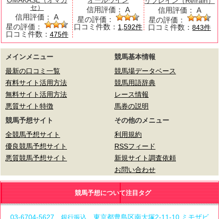
OMAKASE（オマカ
オールウイン
リフレイン（Refrain）
セ）
信用評価：
A
信用評価：
A
信用評価：
A
星の評価：
星の評価：
星の評価：
口コミ件数：
口コミ件数：
1,592件
843件
口コミ件数：
475件
メインメニュー
競馬基本情報
最新の口コミ一覧
競馬場データベース
有料サイト活用方法
競馬用語辞典
無料サイト活用方法
レース情報
悪質サイト特徴
馬券の説明
競馬予想サイト
その他のメニュー
全競馬予想サイト
利用規約
優良競馬予想サイト
RSSフィード
悪質競馬予想サイト
新規サイト調査依頼
お問い合わせ
競馬予想について注目タグ
03-6704-5627
東京都豊島区南大塚2-11-10 ミモザビ
銀行振込