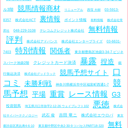
競馬情報商材
ル3階
03-5913-
リニューアル
西窪 大樹
裏情報
ポイント情報
8357
株式会社ACT
有料情報
株式会社常
無料情報
048-229-3108
テレコムクレジット株式会社
昇社
評判
株式会社アドバンス
株式会社エンタープライズ
03-6631-
特別情報
関係者
7403
東京都豊島区池袋3-34-7 ビジネ
暴露
捏造
クレジットカード決済
スパーク池袋2階
銀
口
競馬予想サイト
行振込決済
株式会社グッドラック
コミ
競
未勝利戦
神奈川県横浜市中区福富町西通1-7
馬予想
レース情報
重賞
平場
G3
悪徳
投資競馬
埼玉県川口市弥平2-12-26 ウェイブレフト102
株式会
吉田 竜ニ
武石 俊
株式会社エウロパ
社サイバーテクノロジー
東京
無料
都渋谷区恵比寿4-6-10
東京都中野区中央2-30-9 ツバセスPART18-320