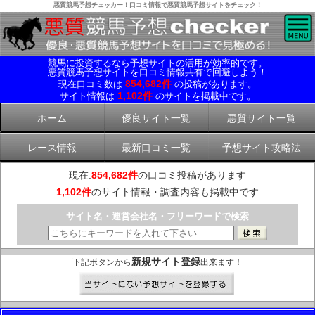
悪質競馬予想チェッカー！口コミ情報で悪質競馬予想サイトをチェック！
競馬に投資するなら予想サイトの活用が効率的です。
悪質競馬予想サイトを口コミ情報共有で回避しよう！
854,682件
現在口コミ数は
の投稿があります。
1,102件
サイト情報は
のサイトを掲載中です。
ホーム
優良サイト一覧
悪質サイト一覧
レース情報
最新口コミ一覧
予想サイト攻略法
現在:
854,682件
の口コミ投稿があります
1,102件
のサイト情報・調査内容も掲載中です
サイト名・運営会社名・フリーワードで検索
新規サイト登録
下記ボタンから
出来ます！