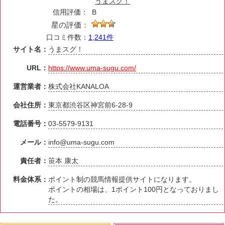
うまスグ！
信用評価：
B
星の評価：
口コミ件数：
1,241件
サイト名：
うまスグ！
URL：
https://www.uma-sugu.com/
運営業者：
株式会社KANALOA
会社住所：
東京都渋谷区神宮前6-28-9
電話番号：
03‐5579‐9131
メール：
info@uma-sugu.com
責任者：
笹本 康太
料金体系：
ポイント制の競馬情報提供サイトになります。
ポイントの相場は、1ポイント100円となっておりまし
た。