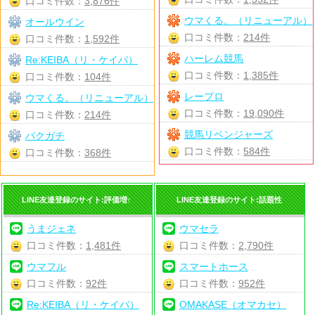
口コミ件数：
3,876件
ウマくる。（リニューアル）
オールウイン
口コミ件数：
214件
口コミ件数：
1,592件
ハーレム競馬
Re:KEIBA（リ・ケイバ）
口コミ件数：
1,385件
口コミ件数：
104件
レープロ
ウマくる。（リニューアル）
口コミ件数：
19,090件
口コミ件数：
214件
競馬リベンジャーズ
バクガチ
口コミ件数：
584件
口コミ件数：
368件
LINE友達登録のサイト:評価増↑
LINE友達登録のサイト:話題性
うまジェネ
ウマセラ
口コミ件数：
1,481件
口コミ件数：
2,790件
ウマフル
スマートホース
口コミ件数：
92件
口コミ件数：
952件
Re:KEIBA（リ・ケイバ）
OMAKASE（オマカセ）