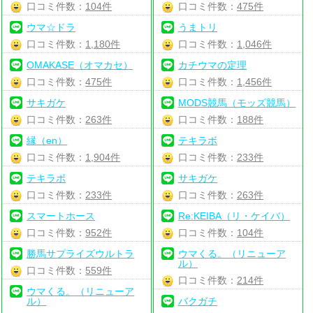
口コミ件数：
104件
口コミ件数：
475件
ウマ☆ドラ
うまトリ
口コミ件数：
1,180件
口コミ件数：
1,046件
OMAKASE（オマカセ）
カチウマの定理
口コミ件数：
475件
口コミ件数：
1,456件
サキガケ
MODS競馬（モッズ競馬）
口コミ件数：
263件
口コミ件数：
188件
縁（en）
テキラボ
口コミ件数：
1,904件
口コミ件数：
233件
テキラボ
サキガケ
口コミ件数：
233件
口コミ件数：
263件
スマートホース
Re:KEIBA（リ・ケイバ）
口コミ件数：
952件
口コミ件数：
104件
勝馬サプライズウルトラ
ウマくる。（リニューア
ル）
口コミ件数：
559件
口コミ件数：
214件
ウマくる。（リニューア
ル）
バクガチ