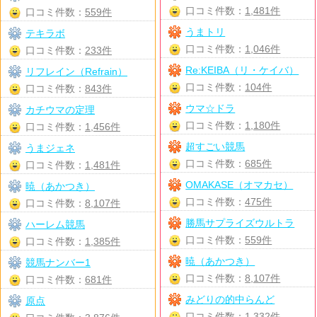
口コミ件数：
1,481件
口コミ件数：
559件
うまトリ
テキラボ
口コミ件数：
1,046件
口コミ件数：
233件
Re:KEIBA（リ・ケイバ）
リフレイン（Refrain）
口コミ件数：
104件
口コミ件数：
843件
ウマ☆ドラ
カチウマの定理
口コミ件数：
1,180件
口コミ件数：
1,456件
超すごい競馬
うまジェネ
口コミ件数：
685件
口コミ件数：
1,481件
OMAKASE（オマカセ）
暁（あかつき）
口コミ件数：
475件
口コミ件数：
8,107件
勝馬サプライズウルトラ
ハーレム競馬
口コミ件数：
559件
口コミ件数：
1,385件
暁（あかつき）
競馬ナンバー1
口コミ件数：
8,107件
口コミ件数：
681件
みどりの的中らんど
原点
口コミ件数：
1,332件