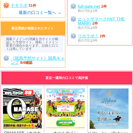
テキラボ
31件
full-gate.net
2件
前の7日は1件
最新の口コミ一覧へ →
ヒットザマーク(HIT THE
MARK)
2件
前の7日は0件
最近閉鎖が確認されたサイト
リホラボ！
2件
掲載ドメインの消滅を当サイトが確
前の7日は0件
認した予想サイト。移転・ドメイン
変更の場合があります。記録と口コ
ミは残しています
《競馬予想サイト》競馬キャ
ンプ
8/4確認
直近一週間の口コミで高評価