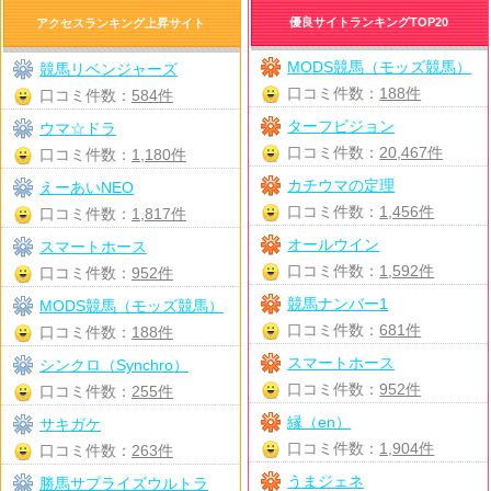
優良サイトランキングTOP20
アクセスランキング上昇サイト
MODS競馬（モッズ競馬）
競馬リベンジャーズ
口コミ件数：
188件
口コミ件数：
584件
ターフビジョン
ウマ☆ドラ
口コミ件数：
20,467件
口コミ件数：
1,180件
カチウマの定理
えーあいNEO
口コミ件数：
1,456件
口コミ件数：
1,817件
オールウイン
スマートホース
口コミ件数：
1,592件
口コミ件数：
952件
競馬ナンバー1
MODS競馬（モッズ競馬）
口コミ件数：
681件
口コミ件数：
188件
スマートホース
シンクロ（Synchro）
口コミ件数：
952件
口コミ件数：
255件
縁（en）
サキガケ
口コミ件数：
1,904件
口コミ件数：
263件
うまジェネ
勝馬サプライズウルトラ