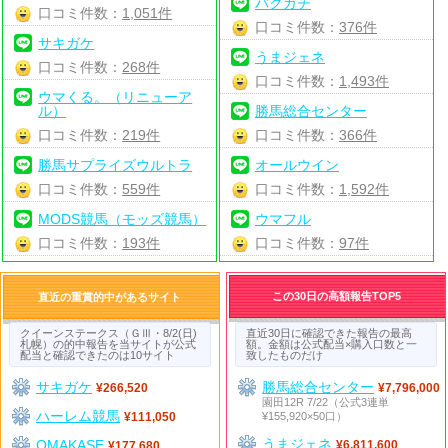
バクガチ
口コミ件数：
1,051件
口コミ件数：
376件
サキガケ
うまジェネ
口コミ件数：
268件
口コミ件数：
1,493件
ウマくる。（リニューア
ル）
勝馬総合センター
口コミ件数：
219件
口コミ件数：
366件
勝馬サプライズウルトラ
オールウイン
口コミ件数：
559件
口コミ件数：
1,592件
MODS競馬（モッズ競馬）
ウマフル
口コミ件数：
193件
口コミ件数：
97件
この30日の高額報告TOP5
直近の重賞的中があるサイト
クイーンステークス（ＧⅢ・8/2(日)
直近30日に確認できた報告の最高
札幌）の的中報告を当サイトが公式
額。金額は公式配当×購入口数と一
配当と確認できたのは10サイト
致したものだけ
サキガケ
勝馬総合センター
¥266,520
¥7,796,000
園田12R 7/22（公式3連単
ハーレム競馬
¥155,920×50口）
¥111,050
うまジェネ
OMAKASE
¥6,811,600
¥177,680