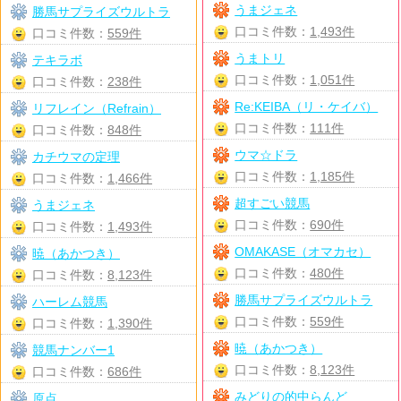
うまジェネ
勝馬サプライズウルトラ
口コミ件数：
1,493件
口コミ件数：
559件
うまトリ
テキラボ
口コミ件数：
1,051件
口コミ件数：
238件
Re:KEIBA（リ・ケイバ）
リフレイン（Refrain）
口コミ件数：
111件
口コミ件数：
848件
ウマ☆ドラ
カチウマの定理
口コミ件数：
1,185件
口コミ件数：
1,466件
超すごい競馬
うまジェネ
口コミ件数：
690件
口コミ件数：
1,493件
OMAKASE（オマカセ）
暁（あかつき）
口コミ件数：
480件
口コミ件数：
8,123件
勝馬サプライズウルトラ
ハーレム競馬
口コミ件数：
559件
口コミ件数：
1,390件
暁（あかつき）
競馬ナンバー1
口コミ件数：
8,123件
口コミ件数：
686件
みどりの的中らんど
原点