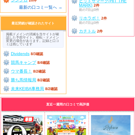
20件
ヒットザマーク(HIT THE
MARK)
2件
最新の口コミ一覧へ →
前の7日は0件
リホラボ！
2件
前の7日は0件
最近閉鎖が確認されたサイト
カチトル
2件
掲載ドメインの消滅を当サイトが確
認した予想サイト。移転・ドメイン
変更の場合があります。記録と口コ
ミは残しています
Dividends
8/3確認
競馬キャンプ
8/4確認
ウマ番長！
8/2確認
勝ち馬情報局
8/2確認
未来KEIBA事務局
8/2確認
直近一週間の口コミで高評価