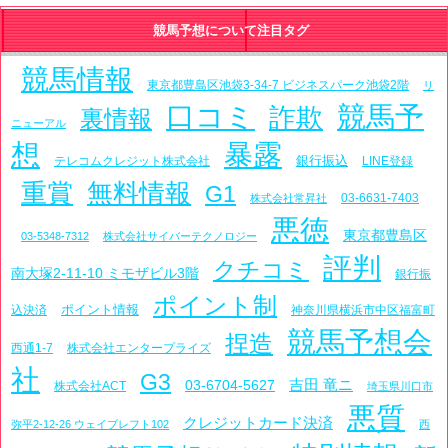
競馬予想について注目タグ
競馬情報
東京都豊島区池袋3-34-7 ビジネスパーク池袋2階
リ
口コミ
競馬予
詐欺
裏情報
ニューアル
想
暴露
銀行振込
テレコムクレジット株式会社
LINE登録
重賞
無料情報
G1
03-6631-7403
株式会社常昇社
悪徳
東京都豊島区
03-5348-7312
株式会社サイバーテクノロジー
評判
クチコミ
南大塚2-11-10 ミモザビル3階
銀行振
ポイント制
ポイント情報
込決済
神奈川県横浜市中区福富町
競馬予想会
捏造
西通1-7
株式会社エンタープライズ
社
G3
吉田 竜ニ
03-6704-5627
株式会社ACT
埼玉県川口市
悪質
クレジットカード決済
弥平2-12-26 ウェイブレフト102
西