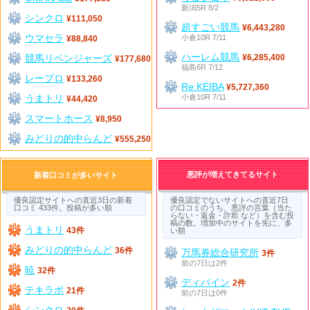
新潟5R 8/2
シンクロ
¥111,050
超すごい競馬
¥6,443,280
ウマセラ
小倉10R 7/11
¥88,840
ハーレム競馬
競馬リベンジャーズ
¥6,285,400
¥177,680
福島6R 7/12
レープロ
¥133,260
Re:KEIBA
¥5,727,360
うまトリ
小倉10R 7/11
¥44,420
スマートホース
¥8,950
みどりの的中らんど
¥555,250
悪評が増えてきてるサイト
新着口コミが多いサイト
優良認定サイトへの直近3日の新着
優良認定でないサイトへの直近7日
口コミ 433件。投稿が多い順
の口コミのうち、悪評の言葉（当た
らない・返金・詐欺 など）を含む投
稿の数。増加中のサイトを先に、多
うまトリ
43件
い順
みどりの的中らんど
36件
万馬券総合研究所
3件
前の7日は2件
暁
32件
ディバイン
2件
テキラボ
21件
前の7日は0件
シンクロ