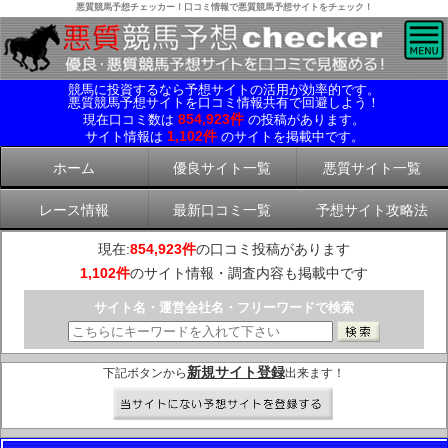
悪質競馬予想チェッカー！口コミ情報で悪質競馬予想サイトをチェック！
競馬に投資するなら予想サイトの活用が効率的です。
悪質競馬予想サイトを口コミ情報共有で回避しよう！
854,923件
現在口コミ数は
の投稿があります。
1,102件
サイト情報は
のサイトを掲載中です。
ホーム
優良サイト一覧
悪質サイト一覧
レース情報
最新口コミ一覧
予想サイト攻略法
現在:
854,923件
の口コミ投稿があります
1,102件
のサイト情報・調査内容も掲載中です
サイト名・運営会社名・フリーワードで検索
新規サイト登録
下記ボタンから
出来ます！