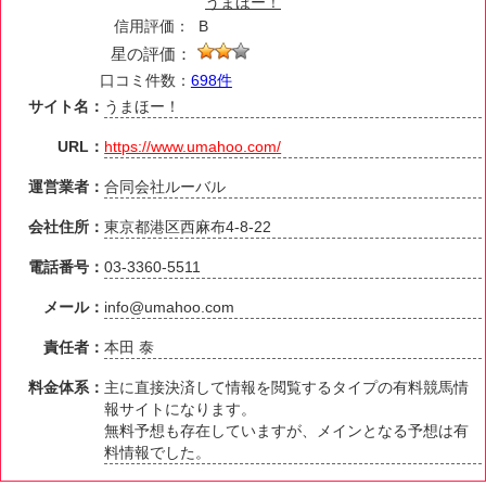
うまほー！
信用評価：
B
星の評価：
口コミ件数：
698件
サイト名：
うまほー！
URL：
https://www.umahoo.com/
運営業者：
合同会社ルーバル
会社住所：
東京都港区西麻布4-8-22
電話番号：
03-3360-5511
メール：
info@umahoo.com
責任者：
本田 泰
料金体系：
主に直接決済して情報を閲覧するタイプの有料競馬情
報サイトになります。
無料予想も存在していますが、メインとなる予想は有
料情報でした。