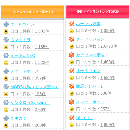
優良サイトランキングTOP20
アクセスランキング上昇サイト
ハーレム競馬
オールウイン
口コミ件数：
1,390件
口コミ件数：
1,592件
ターフビジョン
ウマ☆ドラ
口コミ件数：
20,473件
口コミ件数：
1,185件
カチウマの定理
えーあいNEO
口コミ件数：
1,466件
口コミ件数：
1,822件
オールウイン
スマートホース
口コミ件数：
1,592件
口コミ件数：
957件
競馬ナンバー1
MODS競馬（モッズ競馬）
口コミ件数：
686件
口コミ件数：
193件
スマートホース
シンクロ（Synchro）
口コミ件数：
957件
口コミ件数：
270件
縁（en）
サキガケ
口コミ件数：
1,909件
口コミ件数：
268件