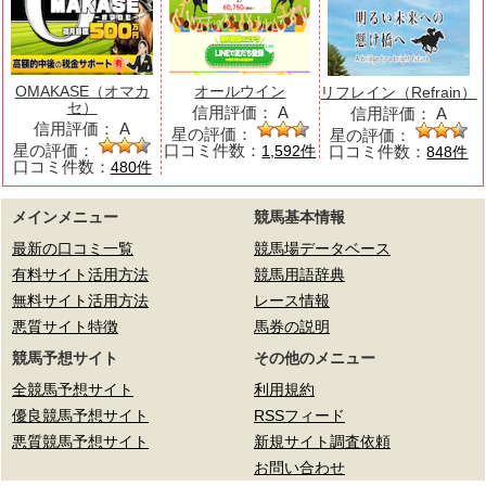
OMAKASE（オマカ
オールウイン
リフレイン（Refrain）
セ）
信用評価：
A
信用評価：
A
信用評価：
A
星の評価：
星の評価：
星の評価：
口コミ件数：
口コミ件数：
1,592件
848件
口コミ件数：
480件
メインメニュー
競馬基本情報
最新の口コミ一覧
競馬場データベース
有料サイト活用方法
競馬用語辞典
無料サイト活用方法
レース情報
悪質サイト特徴
馬券の説明
競馬予想サイト
その他のメニュー
全競馬予想サイト
利用規約
優良競馬予想サイト
RSSフィード
悪質競馬予想サイト
新規サイト調査依頼
お問い合わせ