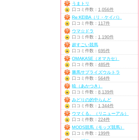
うまトリ
口コミ件数：
1,056件
Re:KEIBA（リ・ケイバ）
口コミ件数：
117件
ウマ☆ドラ
口コミ件数：
1,190件
超すごい競馬
口コミ件数：
695件
OMAKASE（オマカセ）
口コミ件数：
485件
勝馬サプライズウルトラ
口コミ件数：
564件
暁（あかつき）
口コミ件数：
8,139件
みどりの的中らんど
口コミ件数：
1,344件
ウマくる。（リニューアル）
口コミ件数：
224件
MODS競馬（モッズ競馬）
口コミ件数：
199件