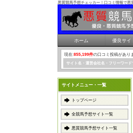
悪質競馬予想チェッカー！口コミ情報で悪
ホーム
優良サイ
現在:
855,199件
の口コミ投稿があり
サイト名・運営会社名・フリーワード
サイトメニュー・一覧
トップページ
全競馬予想サイト一覧
悪質競馬予想サイト一覧