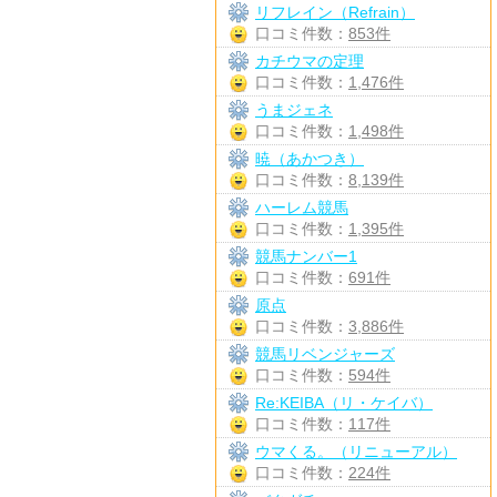
リフレイン（Refrain）
口コミ件数：
853件
カチウマの定理
口コミ件数：
1,476件
うまジェネ
口コミ件数：
1,498件
暁（あかつき）
口コミ件数：
8,139件
ハーレム競馬
口コミ件数：
1,395件
競馬ナンバー1
口コミ件数：
691件
原点
口コミ件数：
3,886件
競馬リベンジャーズ
口コミ件数：
594件
Re:KEIBA（リ・ケイバ）
口コミ件数：
117件
ウマくる。（リニューアル）
口コミ件数：
224件