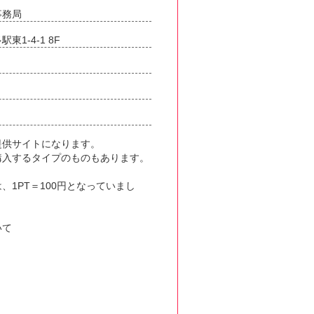
事務局
1-4-1 8F
提供サイトになります。
購入するタイプのものもあります。
、1PT＝100円となっていまし
いて