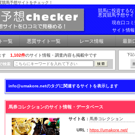
質競馬予想サイトをチェック！
競馬に投資するな
悪質競馬予想サイ
現在口コ
サイト情
ト一覧
悪質サイト一覧
レース情報
最新
下記
ます
1,102件
のサイト情報・調査内容も掲載中です
で検索
info@umakore.netのタグに関連するサイトを表示します
馬券コレクションのサイト情報・データベース
サイト名：
馬券コレクション
URL：
https://umakore.net/