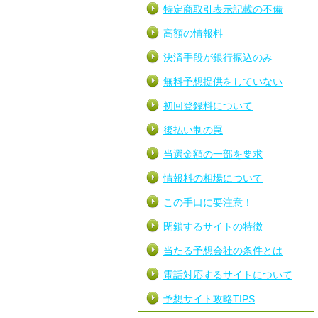
特定商取引表示記載の不備
高額の情報料
決済手段が銀行振込のみ
無料予想提供をしていない
初回登録料について
後払い制の罠
当選金額の一部を要求
情報料の相場について
この手口に要注意！
閉鎖するサイトの特徴
当たる予想会社の条件とは
電話対応するサイトについて
予想サイト攻略TIPS