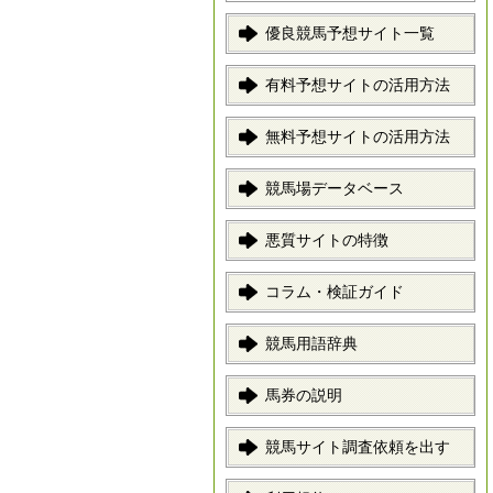
優良競馬予想サイト一覧
有料予想サイトの活用方法
無料予想サイトの活用方法
競馬場データベース
悪質サイトの特徴
コラム・検証ガイド
競馬用語辞典
馬券の説明
競馬サイト調査依頼を出す