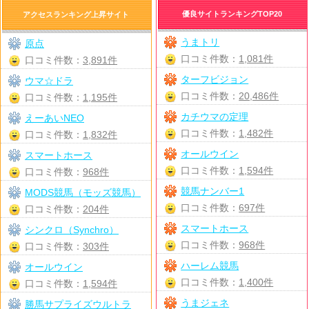
優良サイトランキングTOP20
アクセスランキング上昇サイト
うまトリ
原点
口コミ件数：
1,081件
口コミ件数：
3,891件
ターフビジョン
ウマ☆ドラ
口コミ件数：
20,486件
口コミ件数：
1,195件
カチウマの定理
えーあいNEO
口コミ件数：
1,482件
口コミ件数：
1,832件
オールウイン
スマートホース
口コミ件数：
1,594件
口コミ件数：
968件
競馬ナンバー1
MODS競馬（モッズ競馬）
口コミ件数：
697件
口コミ件数：
204件
スマートホース
シンクロ（Synchro）
口コミ件数：
968件
口コミ件数：
303件
ハーレム競馬
オールウイン
口コミ件数：
1,400件
口コミ件数：
1,594件
うまジェネ
勝馬サプライズウルトラ