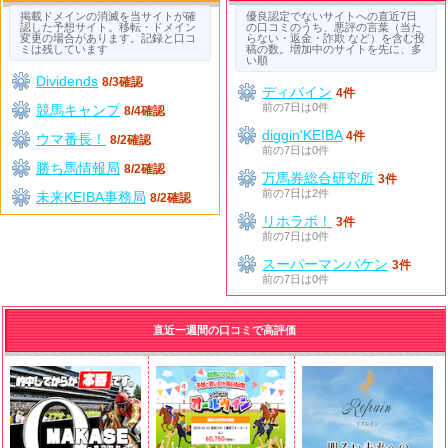
掲載ドメインの消滅を当サイトが確
優良認定でないサイトへの直近7日
認した予想サイト。移転・ドメイン
の口コミのうち、悪評の言葉（当た
変更の場合があります。記録と口コ
らない・返金・詐欺 など）を含む投
ミは残しています
稿の数。増加中のサイトを先に、多
い順
Dividends
8/3確認
ディバイン
4件
前の7日は0件
競馬キャンプ
8/4確認
diggin'KEIBA
4件
ウマ番長！
8/2確認
前の7日は0件
勝ち馬情報局
8/2確認
万馬券総合研究所
3件
前の7日は2件
未来KEIBA事務局
8/2確認
リホラボ！
3件
前の7日は0件
スーパーマンバケン
3件
前の7日は0件
直近一週間の口コミで高評価