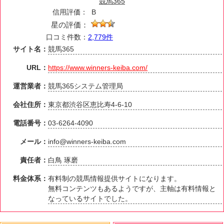
競馬365
信用評価：
B
星の評価：
口コミ件数：
2,779件
サイト名：
競馬365
URL：
https://www.winners-keiba.com/
運営業者：
競馬365システム管理局
会社住所：
東京都渋谷区恵比寿4-6-10
電話番号：
03-6264-4090
メール：
info@winners-keiba.com
責任者：
白鳥 琢磨
料金体系：
有料制の競馬情報提供サイトになります。
無料コンテンツもあるようですが、主軸は有料情報と
なっているサイトでした。