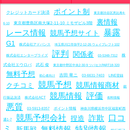
ポイント制
クレジットカード決済
東京都渋谷区恵比寿4-
裏情報
東京都豊島区南大塚2-11-10 ミモザビル3階
6-10
暴露
レース情報
競馬予想サイト
G1
株式会社アドバンス
埼玉県川口市弥平2-12-26 ウェイブレフト102
評判
関係者
株
株式会社エンタープライズ
03-5348-7312
式会社エウロパ
武石 俊
東京都中野区中央2-30-9 ツバセスPART18-320
無料予想
吉田 竜ニ
03-6631-7403
LINE登録
初心者向け
競馬予想
競馬情報商材
クチコミ
銀
評価
競馬情報
行振込決済
株式会社ACT
有料情報
悪質
ポイント情報
03-5913-8357
神奈川県横浜市中区福富町西
競馬予想会社
口コ
詐欺
捏造
通1-7
ミ
特別情報
無料情報
新馬戦