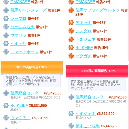
OMAKASE
OMAKASE
報告1件
報告23件
競馬リベンジャーズ
勝馬サプライズウルトラ
報告1件
報告
21件
レープロ
報告1件
テキラボ
報告18件
ハーレム競馬
報告1件
シンクロ
報告17件
ウマセラ
報告1件
うまジェネ
報告16件
うまトリ
報告1件
Re:KEIBA
報告15件
スマートホース
報告1件
バクガチ
報告14件
昨日の高額報告TOP5
この30日の高額報告TOP5
昨日 8/8(土)に当サイトが公式配当
と確認できた報告を金額順で。同額
直近30日に確認できた報告の最高
は同じレースの報告です
額。金額は公式配当×購入口数と一
致したものだけ
勝馬総合センター
¥7,842,080
勝馬総合センター
札幌8R（公式3連単 ¥980,260×8口）
¥7,842,080
札幌8R 8/8（公式3連単 ¥980,260×8
Re:KEIBA
口）
¥5,881,560
札幌8R
うまジェネ
¥6,811,600
ウマくる。
新潟5R 8/2
¥5,881,560
札幌8R
超すごい競馬
¥6,443,280