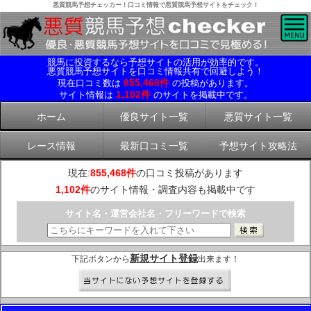
悪質競馬予想チェッカー！口コミ情報で悪質競馬予想サイトをチェック！
競馬に投資するなら予想サイトの活用が効率的です。
悪質競馬予想サイトを口コミ情報共有で回避しよう！
855,468件
現在口コミ数は
の投稿があります。
1,102件
サイト情報は
のサイトを掲載中です。
ホーム
優良サイト一覧
悪質サイト一覧
レース情報
最新口コミ一覧
予想サイト攻略法
現在:
855,468件
の口コミ投稿があります
1,102件
のサイト情報・調査内容も掲載中です
サイト名・運営会社名・フリーワードで検索
新規サイト登録
下記ボタンから
出来ます！