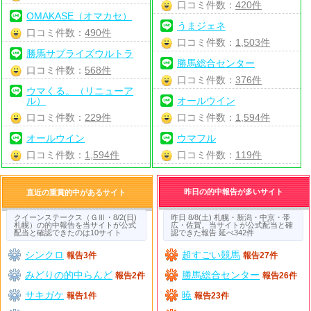
口コミ件数：
420件
OMAKASE（オマカセ）
うまジェネ
口コミ件数：
490件
口コミ件数：
1,503件
勝馬サプライズウルトラ
勝馬総合センター
口コミ件数：
568件
口コミ件数：
376件
ウマくる。（リニューア
ル）
オールウイン
口コミ件数：
229件
口コミ件数：
1,594件
オールウイン
ウマフル
口コミ件数：
1,594件
口コミ件数：
119件
昨日の的中報告が多いサイト
直近の重賞的中があるサイト
クイーンステークス（ＧⅢ・8/2(日)
昨日 8/8(土) 札幌・新潟・中京・帯
札幌）の的中報告を当サイトが公式
広・佐賀。当サイトが公式配当と確
配当と確認できたのは10サイト
認できた報告 延べ342件
シンクロ
超すごい競馬
報告3件
報告27件
みどりの的中らんど
勝馬総合センター
報告2件
報告26件
サキガケ
暁
報告1件
報告23件