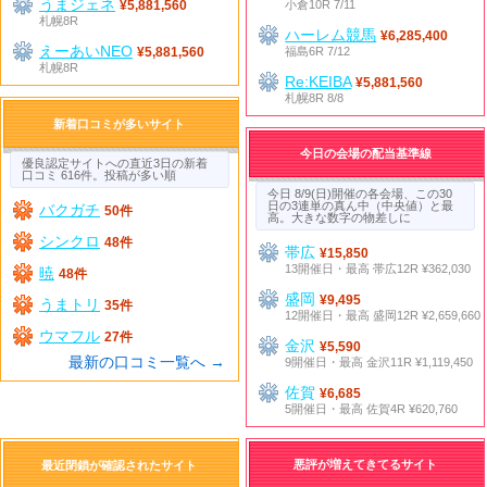
うまジェネ
小倉10R 7/11
¥5,881,560
札幌8R
ハーレム競馬
¥6,285,400
えーあいNEO
福島6R 7/12
¥5,881,560
札幌8R
Re:KEIBA
¥5,881,560
札幌8R 8/8
新着口コミが多いサイト
今日の会場の配当基準線
優良認定サイトへの直近3日の新着
口コミ 616件。投稿が多い順
今日 8/9(日)開催の各会場、この30
日の3連単の真ん中（中央値）と最
バクガチ
50件
高。大きな数字の物差しに
シンクロ
48件
帯広
¥15,850
13開催日・最高 帯広12R ¥362,030
暁
48件
盛岡
¥9,495
うまトリ
35件
12開催日・最高 盛岡12R ¥2,659,660
ウマフル
27件
金沢
¥5,590
最新の口コミ一覧へ →
9開催日・最高 金沢11R ¥1,119,450
佐賀
¥6,685
5開催日・最高 佐賀4R ¥620,760
悪評が増えてきてるサイト
最近閉鎖が確認されたサイト