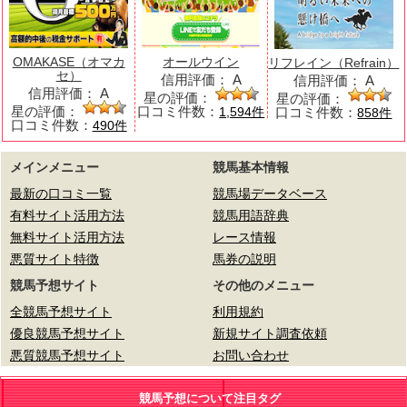
OMAKASE（オマカ
オールウイン
リフレイン（Refrain）
セ）
信用評価：
A
信用評価：
A
信用評価：
A
星の評価：
星の評価：
星の評価：
口コミ件数：
口コミ件数：
1,594件
858件
口コミ件数：
490件
メインメニュー
競馬基本情報
最新の口コミ一覧
競馬場データベース
有料サイト活用方法
競馬用語辞典
無料サイト活用方法
レース情報
悪質サイト特徴
馬券の説明
競馬予想サイト
その他のメニュー
全競馬予想サイト
利用規約
優良競馬予想サイト
新規サイト調査依頼
悪質競馬予想サイト
お問い合わせ
競馬予想について注目タグ