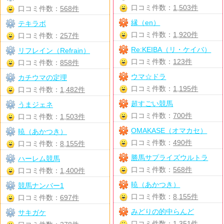
口コミ件数：
1,503件
口コミ件数：
568件
縁（en）
テキラボ
口コミ件数：
1,920件
口コミ件数：
257件
Re:KEIBA（リ・ケイバ）
リフレイン（Refrain）
口コミ件数：
123件
口コミ件数：
858件
ウマ☆ドラ
カチウマの定理
口コミ件数：
1,195件
口コミ件数：
1,482件
超すごい競馬
うまジェネ
口コミ件数：
700件
口コミ件数：
1,503件
OMAKASE（オマカセ）
暁（あかつき）
口コミ件数：
490件
口コミ件数：
8,155件
勝馬サプライズウルトラ
ハーレム競馬
口コミ件数：
568件
口コミ件数：
1,400件
暁（あかつき）
競馬ナンバー1
口コミ件数：
8,155件
口コミ件数：
697件
みどりの的中らんど
サキガケ
口コミ件数：
1,351件