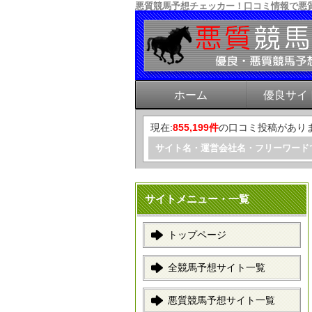
悪質競馬予想チェッカー！口コミ情報で悪
ホーム
優良サイ
現在:
855,199件
の口コミ投稿があり
サイト名・運営会社名・フリーワード
サイトメニュー・一覧
トップページ
全競馬予想サイト一覧
悪質競馬予想サイト一覧