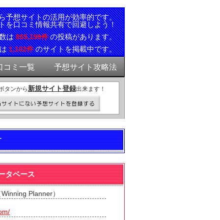
ら予想サイトの活用が効率的です。
トを口コミ情報共有で回避しよう！
ミ数は
の投稿があります。
855,199件
報は
のサイトを掲載中です。
1,102件
口コミ一覧
予想サイト攻略法
新規サイト登録
ボタンから
出来ます！
す
データベース
ning Planner）
com/