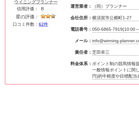
ウイニングプランナー
運営業者：
（同）プランナー
信用評価：
B
星の評価：
会社住所：
横須賀市公郷町1-27
口コミ件数：
62件
電話番号：
050-6865-7919(10:00～
メール：
info@winning-planner.
責任者：
芝田幸三
料金体系：
ポイント制の競馬情報
一般情報ポイントに関しま
円)的中精度や目標配当