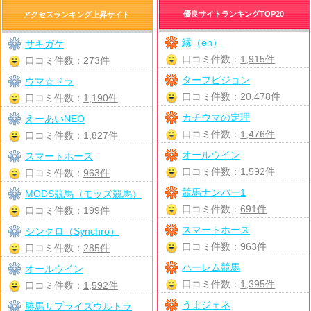
優良サイトランキングTOP20
アクセスランキング上昇サイト
縁（en）
サキガケ
口コミ件数：
1,915件
口コミ件数：
273件
ターフビジョン
ウマ☆ドラ
口コミ件数：
20,478件
口コミ件数：
1,190件
カチウマの定理
えーあいNEO
口コミ件数：
1,476件
口コミ件数：
1,827件
オールウイン
スマートホース
口コミ件数：
1,592件
口コミ件数：
963件
競馬ナンバー1
MODS競馬（モッズ競馬）
口コミ件数：
691件
口コミ件数：
199件
スマートホース
シンクロ（Synchro）
口コミ件数：
963件
口コミ件数：
285件
ハーレム競馬
オールウイン
口コミ件数：
1,395件
口コミ件数：
1,592件
うまジェネ
勝馬サプライズウルトラ