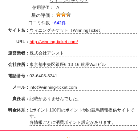
ウィニングチケット
信用評価：
A
星の評価：
口コミ件数：
642件
サイト名：
ウィニングチケット（WinningTicket）
URL：
http://winning-ticket.com/
運営業者：
株式会社アシスト
会社住所：
東京都中央区銀座6-13-16 銀座Wallビル
電話番号：
03-6403-3241
メール：
info@winning-ticket.com
責任者：
記載がありませんでした。
料金体系：
1ポイント100円のポイント制の競馬情報提供サイトで
す。
各情報ごとに消費ポイント設定があります。