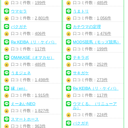
口コミ件数：
199件
口コミ件数：
485件
ウマセラ
うまトリ
口コミ件数：
2,801件
口コミ件数：
1,056件
バクガチ
カチウマの定理
口コミ件数：
406件
口コミ件数：
1,476件
Re:KEIBA（リ・ケイバ）
MODS競馬（モッズ競馬）
口コミ件数：
117件
口コミ件数：
199件
OMAKASE（オマカセ）
テキラボ
口コミ件数：
485件
口コミ件数：
252件
うまジェネ
サキガケ
口コミ件数：
1,498件
口コミ件数：
273件
縁（en）
Re:KEIBA（リ・ケイバ）
口コミ件数：
1,915件
口コミ件数：
117件
えーあいNEO
ウマくる。（リニューア
ル）
口コミ件数：
1,827件
口コミ件数：
224件
スマートホース
バクガチ
口コミ件数：
963件