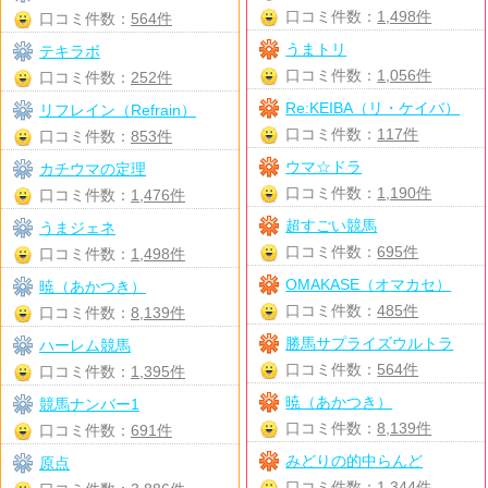
口コミ件数：
1,498件
口コミ件数：
564件
うまトリ
テキラボ
口コミ件数：
1,056件
口コミ件数：
252件
Re:KEIBA（リ・ケイバ）
リフレイン（Refrain）
口コミ件数：
117件
口コミ件数：
853件
ウマ☆ドラ
カチウマの定理
口コミ件数：
1,190件
口コミ件数：
1,476件
超すごい競馬
うまジェネ
口コミ件数：
695件
口コミ件数：
1,498件
OMAKASE（オマカセ）
暁（あかつき）
口コミ件数：
485件
口コミ件数：
8,139件
勝馬サプライズウルトラ
ハーレム競馬
口コミ件数：
564件
口コミ件数：
1,395件
暁（あかつき）
競馬ナンバー1
口コミ件数：
8,139件
口コミ件数：
691件
みどりの的中らんど
原点
口コミ件数：
1,344件