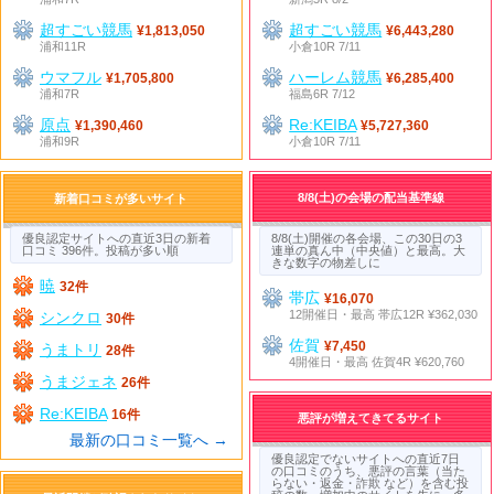
超すごい競馬
超すごい競馬
¥1,813,050
¥6,443,280
浦和11R
小倉10R 7/11
ウマフル
ハーレム競馬
¥1,705,800
¥6,285,400
浦和7R
福島6R 7/12
原点
Re:KEIBA
¥1,390,460
¥5,727,360
浦和9R
小倉10R 7/11
8/8(土)の会場の配当基準線
新着口コミが多いサイト
優良認定サイトへの直近3日の新着
8/8(土)開催の各会場、この30日の3
口コミ 396件。投稿が多い順
連単の真ん中（中央値）と最高。大
きな数字の物差しに
暁
32件
帯広
¥16,070
12開催日・最高 帯広12R ¥362,030
シンクロ
30件
佐賀
¥7,450
うまトリ
28件
4開催日・最高 佐賀4R ¥620,760
うまジェネ
26件
Re:KEIBA
16件
悪評が増えてきてるサイト
最新の口コミ一覧へ →
優良認定でないサイトへの直近7日
の口コミのうち、悪評の言葉（当た
らない・返金・詐欺 など）を含む投