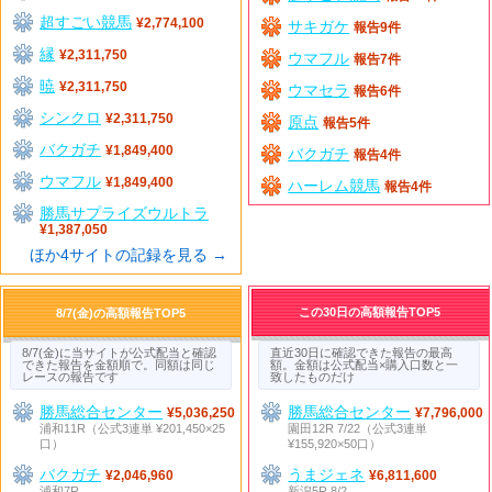
超すごい競馬
¥2,774,100
サキガケ
報告9件
縁
¥2,311,750
ウマフル
報告7件
暁
¥2,311,750
ウマセラ
報告6件
シンクロ
¥2,311,750
原点
報告5件
バクガチ
¥1,849,400
バクガチ
報告4件
ウマフル
¥1,849,400
ハーレム競馬
報告4件
勝馬サプライズウルトラ
¥1,387,050
ほか4サイトの記録を見る →
この30日の高額報告TOP5
8/7(金)の高額報告TOP5
8/7(金)に当サイトが公式配当と確認
直近30日に確認できた報告の最高
できた報告を金額順で。同額は同じ
額。金額は公式配当×購入口数と一
レースの報告です
致したものだけ
勝馬総合センター
勝馬総合センター
¥5,036,250
¥7,796,000
浦和11R（公式3連単 ¥201,450×25
園田12R 7/22（公式3連単
口）
¥155,920×50口）
バクガチ
うまジェネ
¥2,046,960
¥6,811,600
浦和7R
新潟5R 8/2