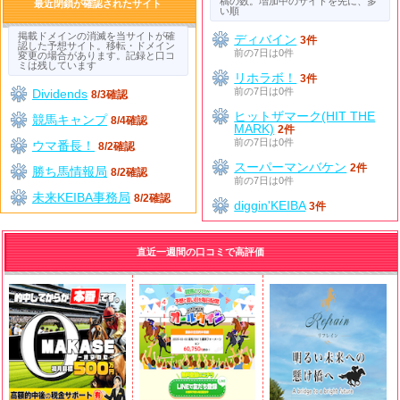
稿の数。増加中のサイトを先に、多
最近閉鎖が確認されたサイト
い順
掲載ドメインの消滅を当サイトが確
ディバイン
3件
認した予想サイト。移転・ドメイン
前の7日は0件
変更の場合があります。記録と口コ
ミは残しています
リホラボ！
3件
前の7日は0件
Dividends
8/3確認
ヒットザマーク(HIT THE
競馬キャンプ
8/4確認
MARK)
2件
前の7日は0件
ウマ番長！
8/2確認
スーパーマンバケン
2件
勝ち馬情報局
8/2確認
前の7日は0件
未来KEIBA事務局
8/2確認
diggin'KEIBA
3件
直近一週間の口コミで高評価