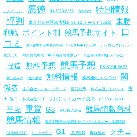
悪徳
特別情報
03-5913-8357
テクノロジー
有料情報
評判
未勝
東京都豊島区南大塚2-11-10 ミモザビル3階
口
利戦
ポイント制
競馬予想サイト
コミ
テレコムクレジット
東京都中野区中央2-30-9 ツバセスPART18-320
株式会社
神奈川県横浜市中区福富町西通1-7
東京都渋谷区恵比寿4-6-10
競馬予想
捏造
無料予想
03-6704-5627
無料情報
関
株式会社エウロパ
初心者向け
酒井 朋彦
係者
吉
投資競馬
株式会社エンタープライズ
株式会社アドバンス
田 竜ニ
クレジットカード決済
株式会社ACT
03-6631-7403
重賞
競馬情報商材
平場
G3
銀行振込決済
競馬情報
東京都豊島区池袋3-34-7 ビジネスパーク池袋2階
G1
クチコ
銀行振込
LINE登録
03-5348-7312
リニューアル