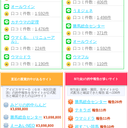
口コミ件数：
406件
オールウイン
うまジェネ
口コミ件数：
1,592件
口コミ件数：
1,498件
カチウマの定理
勝馬総合センター
口コミ件数：
1,476件
口コミ件数：
371件
ウマくる。（リニューア
ル）
オールウイン
口コミ件数：
224件
口コミ件数：
1,592件
ウマ☆ドラ
ウマフル
口コミ件数：
1,190件
口コミ件数：
110件
8/7(金)の的中報告が多いサイト
直近の重賞的中があるサイト
アイビスサマーＤ（ＧⅢ・8/2(日)新
8/7(金) 浦和・園田。当サイトが公
潟）の的中報告を当サイトが公式配
式配当と確認できた報告 延べ106件
当と確認できたのは14サイト
勝馬総合センター
報告26件
みどりの的中らんど
¥3,698,800
テキラボ
報告11件
勝馬総合センター
¥3,698,800
ウマ☆ドラ
報告11件
えーあいNEO
¥3,698,800
超すごい競馬
報告10件