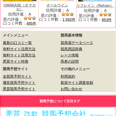
OMAKASE（オマカ
オールウイン
リフレイン（Refrain）
セ）
信用評価：
A
信用評価：
A
信用評価：
A
星の評価：
星の評価：
星の評価：
口コミ件数：
口コミ件数：
1,592件
853件
口コミ件数：
485件
メインメニュー
競馬基本情報
最新の口コミ一覧
競馬場データベース
有料サイト活用方法
競馬用語辞典
無料サイト活用方法
レース情報
悪質サイト特徴
馬券の説明
競馬予想サイト
その他のメニュー
全競馬予想サイト
利用規約
優良競馬予想サイト
新規サイト調査依頼
悪質競馬予想サイト
お問い合わせ
競馬予想について注目タグ
悪質
競馬予想会社
詐欺
株式会社サイバー