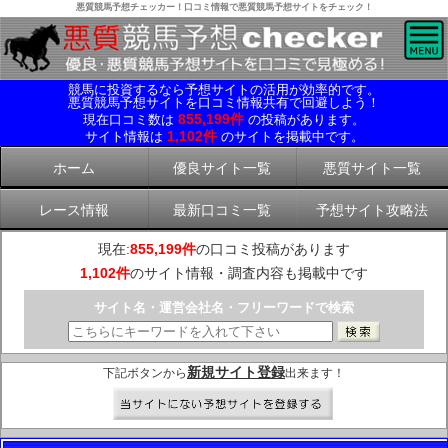
悪質競馬予想チェッカー！口コミ情報で悪質競馬予想サイトをチェック！
競馬に投資するなら予想サイトの活用が効率的です。
悪質競馬予想サイトを口コミ情報共有で回避しよう！
855,199件
現在口コミ数は
の投稿があります。
1,102件
サイト情報は
のサイトを掲載中です。
ホーム
優良サイト一覧
悪質サイト一覧
レース情報
最新口コミ一覧
予想サイト攻略法
現在:
855,199件
の口コミ投稿があります
1,102件
のサイト情報・調査内容も掲載中です
サイト名・運営会社名・フリーワードで検索
新規サイト登録
下記ボタンから
出来ます！