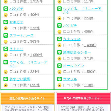
口コミ件数：
1,915件
口コミ件数：
117件
バクガチ
ウマくる。（リニューア
ル）
口コミ件数：
406件
口コミ件数：
224件
サキガケ
バクガチ
口コミ件数：
273件
口コミ件数：
406件
スマートホース
うまジェネ
口コミ件数：
963件
口コミ件数：
1,498件
うまトリ
勝馬総合センター
口コミ件数：
1,056件
口コミ件数：
371件
ウマくる。（リニューア
ル）
オールウイン
口コミ件数：
224件
口コミ件数：
1,592件
超すごい競馬
ウマフル
口コミ件数：
695件
口コミ件数：
110件
8/7(金)の的中報告が多いサイト
直近の重賞的中があるサイト
アイビスサマーＤ（ＧⅢ・8/2(日)新
8/7(金) 浦和・園田。当サイトが公
潟）の的中報告を当サイトが公式配
式配当と確認できた報告 延べ106件