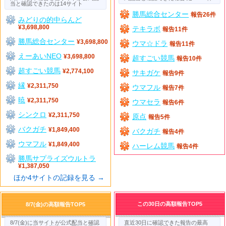
当と確認できたのは14サイト
勝馬総合センター
報告26件
みどりの的中らんど
¥3,698,800
テキラボ
報告11件
勝馬総合センター
¥3,698,800
ウマ☆ドラ
報告11件
えーあいNEO
¥3,698,800
超すごい競馬
報告10件
超すごい競馬
¥2,774,100
サキガケ
報告9件
縁
¥2,311,750
ウマフル
報告7件
暁
¥2,311,750
ウマセラ
報告6件
シンクロ
¥2,311,750
原点
報告5件
バクガチ
¥1,849,400
バクガチ
報告4件
ウマフル
¥1,849,400
ハーレム競馬
報告4件
勝馬サプライズウルトラ
¥1,387,050
ほか4サイトの記録を見る →
この30日の高額報告TOP5
8/7(金)の高額報告TOP5
8/7(金)に当サイトが公式配当と確認
直近30日に確認できた報告の最高