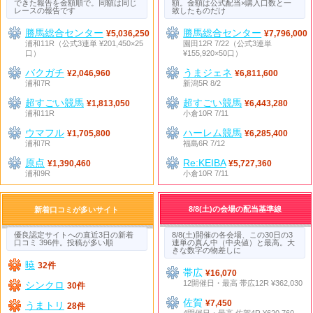
できた報告を金額順で。同額は同じ
額。金額は公式配当×購入口数と一
レースの報告です
致したものだけ
勝馬総合センター
勝馬総合センター
¥5,036,250
¥7,796,000
浦和11R（公式3連単 ¥201,450×25
園田12R 7/22（公式3連単
口）
¥155,920×50口）
バクガチ
うまジェネ
¥2,046,960
¥6,811,600
浦和7R
新潟5R 8/2
超すごい競馬
超すごい競馬
¥1,813,050
¥6,443,280
浦和11R
小倉10R 7/11
ウマフル
ハーレム競馬
¥1,705,800
¥6,285,400
浦和7R
福島6R 7/12
原点
Re:KEIBA
¥1,390,460
¥5,727,360
浦和9R
小倉10R 7/11
8/8(土)の会場の配当基準線
新着口コミが多いサイト
優良認定サイトへの直近3日の新着
8/8(土)開催の各会場、この30日の3
口コミ 396件。投稿が多い順
連単の真ん中（中央値）と最高。大
きな数字の物差しに
暁
32件
帯広
¥16,070
12開催日・最高 帯広12R ¥362,030
シンクロ
30件
佐賀
¥7,450
うまトリ
28件
4開催日・最高 佐賀4R ¥620,760