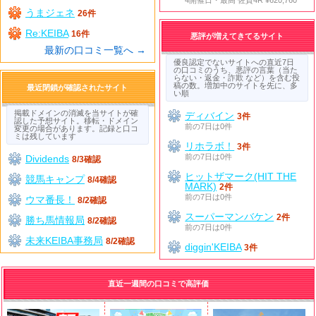
うまジェネ
26件
Re:KEIBA
16件
悪評が増えてきてるサイト
最新の口コミ一覧へ →
優良認定でないサイトへの直近7日
の口コミのうち、悪評の言葉（当た
らない・返金・詐欺 など）を含む投
稿の数。増加中のサイトを先に、多
最近閉鎖が確認されたサイト
い順
掲載ドメインの消滅を当サイトが確
ディバイン
3件
認した予想サイト。移転・ドメイン
前の7日は0件
変更の場合があります。記録と口コ
ミは残しています
リホラボ！
3件
前の7日は0件
Dividends
8/3確認
ヒットザマーク(HIT THE
競馬キャンプ
8/4確認
MARK)
2件
前の7日は0件
ウマ番長！
8/2確認
スーパーマンバケン
2件
勝ち馬情報局
8/2確認
前の7日は0件
未来KEIBA事務局
8/2確認
diggin'KEIBA
3件
直近一週間の口コミで高評価