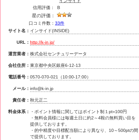
インサイド
信用評価：
B
星の評価：
口コミ件数：
33件
サイト名：
インサイド(INSIDE)
URL：
http://k-in.jp/
運営業者：
株式会社センチュリーデータ
会社住所：
東京都中央区銀座6-12-13
電話番号：
0570-070-021（10:00-17:00）
メール：
info@k-in.jp
責任者：
秋元正二
料金体系：
・ポイント情報に関してはポイント制１pt=100円
・無料会員様には毎週土日に約2～4鞍の無料買い目を
提供しております。
・的中精度や目標配当額により異なり、10～500ptの間
で提供しております。