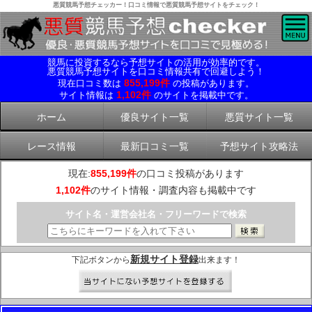
悪質競馬予想チェッカー！口コミ情報で悪質競馬予想サイトをチェック！
競馬に投資するなら予想サイトの活用が効率的です。
悪質競馬予想サイトを口コミ情報共有で回避しよう！
855,199件
現在口コミ数は
の投稿があります。
1,102件
サイト情報は
のサイトを掲載中です。
ホーム
優良サイト一覧
悪質サイト一覧
レース情報
最新口コミ一覧
予想サイト攻略法
現在:
855,199件
の口コミ投稿があります
1,102件
のサイト情報・調査内容も掲載中です
サイト名・運営会社名・フリーワードで検索
新規サイト登録
下記ボタンから
出来ます！