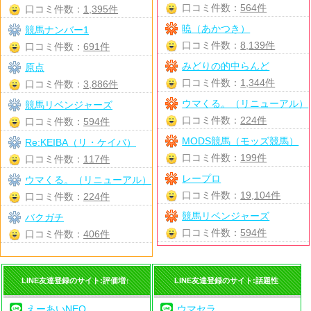
口コミ件数：
564件
口コミ件数：
1,395件
暁（あかつき）
競馬ナンバー1
口コミ件数：
8,139件
口コミ件数：
691件
みどりの的中らんど
原点
口コミ件数：
1,344件
口コミ件数：
3,886件
ウマくる。（リニューアル）
競馬リベンジャーズ
口コミ件数：
224件
口コミ件数：
594件
MODS競馬（モッズ競馬）
Re:KEIBA（リ・ケイバ）
口コミ件数：
199件
口コミ件数：
117件
レープロ
ウマくる。（リニューアル）
口コミ件数：
19,104件
口コミ件数：
224件
競馬リベンジャーズ
バクガチ
口コミ件数：
594件
口コミ件数：
406件
LINE友達登録のサイト:評価増↑
LINE友達登録のサイト:話題性
えーあいNEO
ウマセラ