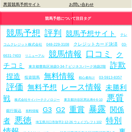
悪質競馬予想サイト
お問い合わせ
競馬予想について注目タグ
競馬予想
評判
競馬予想サイト
テレ
クレジットカード決済
コムクレジット株式会社
048-229-3108
03-
口コミ
競馬情報
ク
6631-7403
リニューアル
詐欺
チコミ
東京都豊島区池袋3-34-7 ビジネスパーク池袋2階
無料情報
捏造
投資競馬
03-5913-8357
初心者向け
評価
レース情報
無料予想
未勝利
悪質
戦
株式会社サイバーテクノロジー
東京都渋谷区恵比寿4-6-10
暴露
重賞
関係
G3
G2
銀行振込
有料情報
悪徳
特別
者
埼玉県川口市弥平2-12-26 ウェイブレフト102
情報
裏