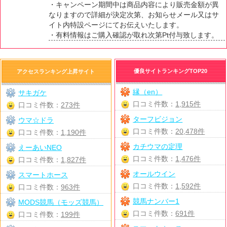
・キャンペーン期間中は商品内容により販売金額が異
なりますので詳細が決定次第、お知らせメール又はサ
イト内特設ページにてお伝えいたします。
・有料情報はご購入確認が取れ次第Pt付与致します。
優良サイトランキングTOP20
アクセスランキング上昇サイト
縁（en）
サキガケ
口コミ件数：
1,915件
口コミ件数：
273件
ターフビジョン
ウマ☆ドラ
口コミ件数：
20,478件
口コミ件数：
1,190件
カチウマの定理
えーあいNEO
口コミ件数：
1,476件
口コミ件数：
1,827件
オールウイン
スマートホース
口コミ件数：
1,592件
口コミ件数：
963件
競馬ナンバー1
MODS競馬（モッズ競馬）
口コミ件数：
691件
口コミ件数：
199件