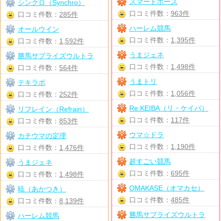
スマートホース
シンクロ（Synchro）
口コミ件数：
963件
口コミ件数：
285件
ハーレム競馬
オールウイン
口コミ件数：
1,395件
口コミ件数：
1,592件
うまジェネ
勝馬サプライズウルトラ
口コミ件数：
1,498件
口コミ件数：
564件
うまトリ
テキラボ
口コミ件数：
1,056件
口コミ件数：
252件
Re:KEIBA（リ・ケイバ）
リフレイン（Refrain）
口コミ件数：
117件
口コミ件数：
853件
ウマ☆ドラ
カチウマの定理
口コミ件数：
1,190件
口コミ件数：
1,476件
超すごい競馬
うまジェネ
口コミ件数：
695件
口コミ件数：
1,498件
OMAKASE（オマカセ）
暁（あかつき）
口コミ件数：
485件
口コミ件数：
8,139件
勝馬サプライズウルトラ
ハーレム競馬