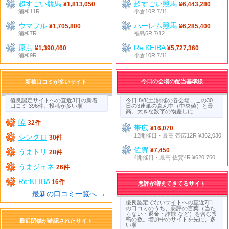
超すごい競馬
超すごい競馬
¥1,813,050
¥6,443,280
浦和11R
小倉10R 7/11
ウマフル
ハーレム競馬
¥1,705,800
¥6,285,400
浦和7R
福島6R 7/12
原点
Re:KEIBA
¥1,390,460
¥5,727,360
浦和9R
小倉10R 7/11
今日の会場の配当基準線
新着口コミが多いサイト
優良認定サイトへの直近3日の新着
今日 8/8(土)開催の各会場、この30
口コミ 396件。投稿が多い順
日の3連単の真ん中（中央値）と最
高。大きな数字の物差しに
暁
32件
帯広
¥16,070
12開催日・最高 帯広12R ¥362,030
シンクロ
30件
佐賀
¥7,450
うまトリ
28件
4開催日・最高 佐賀4R ¥620,760
うまジェネ
26件
Re:KEIBA
16件
悪評が増えてきてるサイト
最新の口コミ一覧へ →
優良認定でないサイトへの直近7日
の口コミのうち、悪評の言葉（当た
らない・返金・詐欺 など）を含む投
稿の数。増加中のサイトを先に、多
最近閉鎖が確認されたサイト
い順