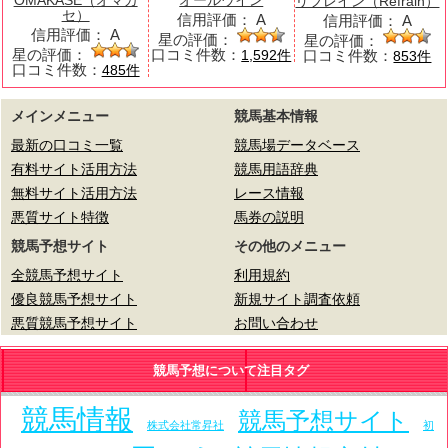
OMAKASE（オマカ
オールウイン
リフレイン（Refrain）
セ）
信用評価：
A
信用評価：
A
信用評価：
A
星の評価：
星の評価：
星の評価：
口コミ件数：
口コミ件数：
1,592件
853件
口コミ件数：
485件
メインメニュー
競馬基本情報
最新の口コミ一覧
競馬場データベース
有料サイト活用方法
競馬用語辞典
無料サイト活用方法
レース情報
悪質サイト特徴
馬券の説明
競馬予想サイト
その他のメニュー
全競馬予想サイト
利用規約
優良競馬予想サイト
新規サイト調査依頼
悪質競馬予想サイト
お問い合わせ
競馬予想について注目タグ
競馬情報
競馬予想サイト
株式会社常昇社
初