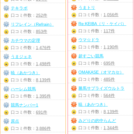
うまトリ
テキラボ
口コミ件数：
1,056件
口コミ件数：
252件
Re:KEIBA（リ・ケイバ）
リフレイン（Refrain）
口コミ件数：
117件
口コミ件数：
853件
ウマ☆ドラ
カチウマの定理
口コミ件数：
1,190件
口コミ件数：
1,476件
超すごい競馬
うまジェネ
口コミ件数：
695件
口コミ件数：
1,498件
OMAKASE（オマカセ）
暁（あかつき）
口コミ件数：
485件
口コミ件数：
8,139件
勝馬サプライズウルトラ
ハーレム競馬
口コミ件数：
564件
口コミ件数：
1,395件
暁（あかつき）
競馬ナンバー1
口コミ件数：
8,139件
口コミ件数：
691件
みどりの的中らんど
原点
口コミ件数：
1,344件
口コミ件数：
3,886件