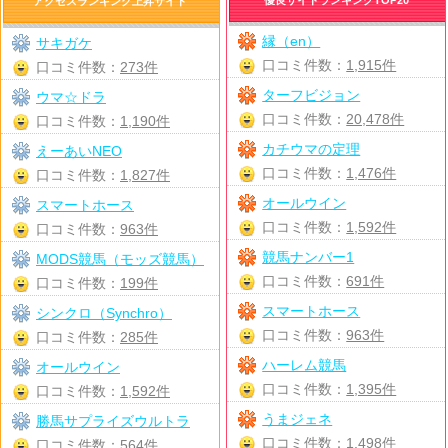
アクセスランキング上昇サイト
縁（en）
サキガケ
口コミ件数：
1,915件
口コミ件数：
273件
ターフビジョン
ウマ☆ドラ
口コミ件数：
20,478件
口コミ件数：
1,190件
カチウマの定理
えーあいNEO
口コミ件数：
1,476件
口コミ件数：
1,827件
オールウイン
スマートホース
口コミ件数：
1,592件
口コミ件数：
963件
競馬ナンバー1
MODS競馬（モッズ競馬）
口コミ件数：
691件
口コミ件数：
199件
スマートホース
シンクロ（Synchro）
口コミ件数：
963件
口コミ件数：
285件
ハーレム競馬
オールウイン
口コミ件数：
1,395件
口コミ件数：
1,592件
うまジェネ
勝馬サプライズウルトラ
口コミ件数：
1,498件
口コミ件数：
564件