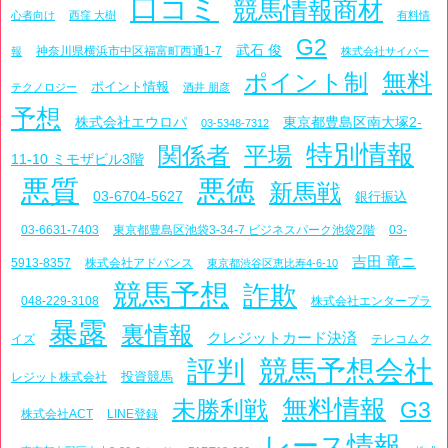
口コミ
競馬情報商材
心者向け
西窪 大樹
有料情
G2
武石 俊
神奈川県横浜市中区福富町西通1-7
報
株式会社サイバー
ポイント制
無料
ポイント情報
テクノロジー
酒井 朋彦
予想
株式会社エウロパ
東京都豊島区南大塚2-
03-5348-7312
特別情報
関係者
平場
11-10 ミモザビル3階
悪質
悪徳
新馬戦
03-6704-5627
銀行振込
03-6631-7403
東京都豊島区池袋3-34-7 ビジネスパーク池袋2階
03-
吉田 竜ニ
5913-8357
株式会社アドバンス
東京都渋谷区恵比寿4-6-10
競馬予想
詐欺
048-229-3108
株式会社エンタープラ
暴露
裏情報
クレジットカード決済
イズ
テレコムク
評判
競馬予想会社
投資競馬
レジット株式会社
無料情報
未勝利戦
G3
株式会社ACT
LINE登録
レース情報