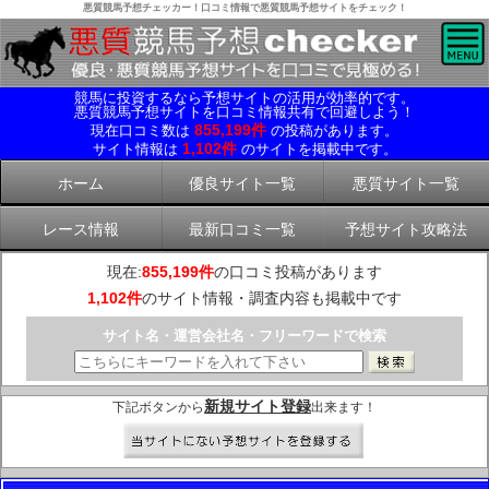
悪質競馬予想チェッカー！口コミ情報で悪質競馬予想サイトをチェック！
競馬に投資するなら予想サイトの活用が効率的です。
悪質競馬予想サイトを口コミ情報共有で回避しよう！
855,199件
現在口コミ数は
の投稿があります。
1,102件
サイト情報は
のサイトを掲載中です。
ホーム
優良サイト一覧
悪質サイト一覧
レース情報
最新口コミ一覧
予想サイト攻略法
現在:
855,199件
の口コミ投稿があります
1,102件
のサイト情報・調査内容も掲載中です
サイト名・運営会社名・フリーワードで検索
新規サイト登録
下記ボタンから
出来ます！