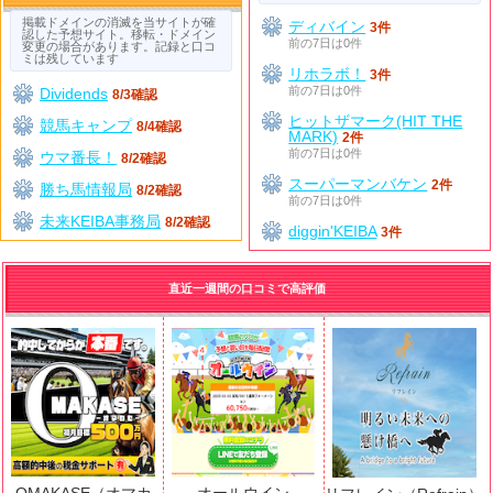
掲載ドメインの消滅を当サイトが確
ディバイン
3件
認した予想サイト。移転・ドメイン
前の7日は0件
変更の場合があります。記録と口コ
ミは残しています
リホラボ！
3件
前の7日は0件
Dividends
8/3確認
ヒットザマーク(HIT THE
競馬キャンプ
8/4確認
MARK)
2件
前の7日は0件
ウマ番長！
8/2確認
スーパーマンバケン
2件
勝ち馬情報局
8/2確認
前の7日は0件
未来KEIBA事務局
8/2確認
diggin'KEIBA
3件
直近一週間の口コミで高評価