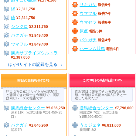
¥2,774,100
サキガケ
報告9件
縁
¥2,311,750
ウマフル
報告7件
暁
¥2,311,750
ウマセラ
報告6件
シンクロ
¥2,311,750
原点
報告5件
バクガチ
¥1,849,400
バクガチ
報告4件
ウマフル
¥1,849,400
ハーレム競馬
報告4件
勝馬サプライズウルトラ
¥1,387,050
ほか4サイトの記録を見る →
この30日の高額報告TOP5
昨日の高額報告TOP5
昨日 8/7(金)に当サイトが公式配当
直近30日に確認できた報告の最高
と確認できた報告を金額順で。同額
額。金額は公式配当×購入口数と一
は同じレースの報告です
致したものだけ
勝馬総合センター
勝馬総合センター
¥5,036,250
¥7,796,000
浦和11R（公式3連単 ¥201,450×25
園田12R 7/22（公式3連単
口）
¥155,920×50口）
バクガチ
うまジェネ
¥2,046,960
¥6,811,600
浦和7R
新潟5R 8/2