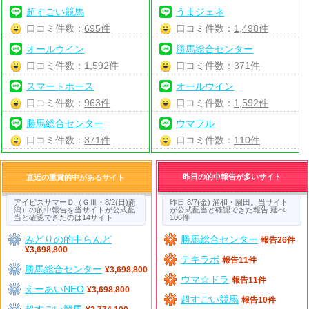
超すごい競馬
うまジェネ
口コミ件数：
695件
口コミ件数：
1,498件
オールウイン
勝馬総合センター
口コミ件数：
1,592件
口コミ件数：
371件
スマートホース
オールウイン
口コミ件数：
963件
口コミ件数：
1,592件
勝馬総合センター
ウマフル
口コミ件数：
371件
口コミ件数：
110件
昨日の的中報告が多いサイト
直近の重賞的中があるサイト
アイビスサマーＤ（ＧⅢ・8/2(日)新
昨日 8/7(金) 浦和・園田。当サイト
潟）の的中報告を当サイトが公式配
が公式配当と確認できた報告 延べ
当と確認できたのは14サイト
106件
みどりの的中らんど
勝馬総合センター
報告26件
¥3,698,800
テキラボ
報告11件
勝馬総合センター
¥3,698,800
ウマ☆ドラ
報告11件
えーあいNEO
¥3,698,800
超すごい競馬
報告10件
超すごい競馬