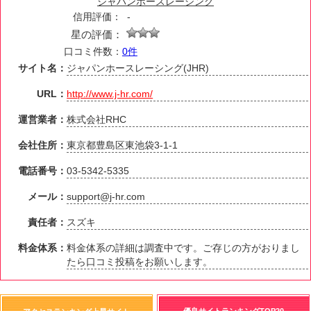
ジャパンホースレーシング
信用評価：
-
星の評価：
口コミ件数：
0件
サイト名：
ジャパンホースレーシング(JHR)
URL：
http://www.j-hr.com/
運営業者：
株式会社RHC
会社住所：
東京都豊島区東池袋3-1-1
電話番号：
03-5342-5335
メール：
support@j-hr.com
責任者：
スズキ
料金体系：
料金体系の詳細は調査中です。ご存じの方がおりまし
たら口コミ投稿をお願いします。
優良サイトランキングTOP20