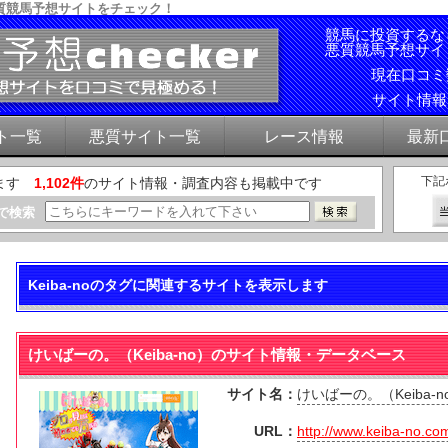
質競馬予想サイトをチェック！
競馬に投資するな
悪質競馬予想サイ
現在口コ
サイト情
ト一覧
悪質サイト一覧
レース情報
最新
下記
ます
1,102件
のサイト情報・調査内容も掲載中です
で検索
Keiba-noのタグに関連するサイトを表示します
けいばーの。（Keiba-no）のサイト情報・データベース
サイト名：
けいばーの。（Keiba-n
URL：
http://www.keiba-no.co