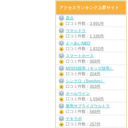
アクセスランキング上昇サイト
原点
口コミ件数：
3,891件
ウマ☆ドラ
口コミ件数：
1,195件
えーあいNEO
口コミ件数：
1,832件
スマートホース
口コミ件数：
968件
MODS競馬（モッズ競馬）
口コミ件数：
204件
シンクロ（Synchro）
口コミ件数：
303件
オールウイン
口コミ件数：
1,594件
勝馬サプライズウルトラ
口コミ件数：
568件
テキラボ
口コミ件数：
257件