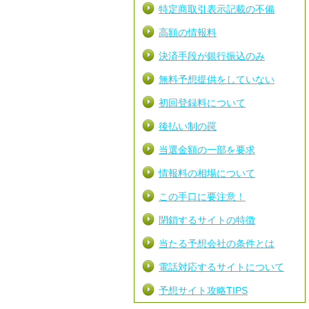
特定商取引表示記載の不備
高額の情報料
決済手段が銀行振込のみ
無料予想提供をしていない
初回登録料について
後払い制の罠
当選金額の一部を要求
情報料の相場について
この手口に要注意！
閉鎖するサイトの特徴
当たる予想会社の条件とは
電話対応するサイトについて
予想サイト攻略TIPS