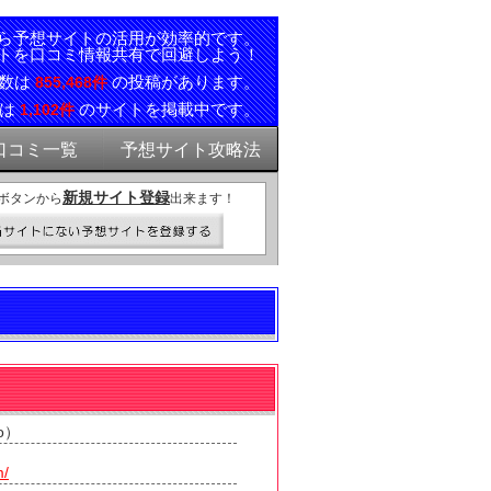
ら予想サイトの活用が効率的です。
トを口コミ情報共有で回避しよう！
ミ数は
の投稿があります。
855,468件
報は
のサイトを掲載中です。
1,102件
口コミ一覧
予想サイト攻略法
新規サイト登録
ボタンから
出来ます！
o）
m/