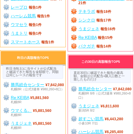
21件
レープロ
報告1件
テキラボ
報告18件
ハーレム競馬
報告1件
シンクロ
報告17件
ウマセラ
報告1件
うまジェネ
報告16件
うまトリ
報告1件
Re:KEIBA
報告15件
スマートホース
報告1件
バクガチ
報告14件
昨日の高額報告TOP5
この30日の高額報告TOP5
昨日 8/8(土)に当サイトが公式配当
と確認できた報告を金額順で。同額
直近30日に確認できた報告の最高
は同じレースの報告です
額。金額は公式配当×購入口数と一
致したものだけ
勝馬総合センター
¥7,842,080
勝馬総合センター
札幌8R（公式3連単 ¥980,260×8口）
¥7,842,080
札幌8R 8/8（公式3連単 ¥980,260×8
Re:KEIBA
口）
¥5,881,560
札幌8R
うまジェネ
¥6,811,600
ウマくる。
新潟5R 8/2
¥5,881,560
札幌8R
超すごい競馬
¥6,443,280
うまジェネ
小倉10R 7/11
¥5,881,560
札幌8R
ハーレム競馬
¥6,285,400