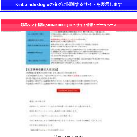
Keibaindexlogicのタグに関連するサイトを表示します
競馬ソフト指数(Keibaindexlogic)のサイト情報・データベース