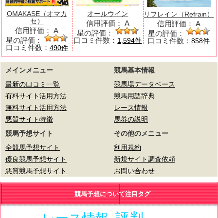
OMAKASE（オマカ
オールウイン
リフレイン（Refrain）
セ）
信用評価：
A
信用評価：
A
信用評価：
A
星の評価：
星の評価：
星の評価：
口コミ件数：
口コミ件数：
1,594件
858件
口コミ件数：
490件
メインメニュー
競馬基本情報
最新の口コミ一覧
競馬場データベース
有料サイト活用方法
競馬用語辞典
無料サイト活用方法
レース情報
悪質サイト特徴
馬券の説明
競馬予想サイト
その他のメニュー
全競馬予想サイト
利用規約
優良競馬予想サイト
新規サイト調査依頼
悪質競馬予想サイト
お問い合わせ
競馬予想について注目タグ
評判