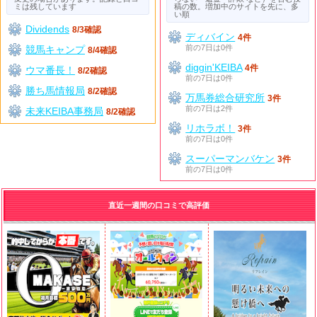
ミは残しています
稿の数。増加中のサイトを先に、多
い順
Dividends
8/3確認
ディバイン
4件
前の7日は0件
競馬キャンプ
8/4確認
diggin'KEIBA
4件
ウマ番長！
8/2確認
前の7日は0件
勝ち馬情報局
8/2確認
万馬券総合研究所
3件
前の7日は2件
未来KEIBA事務局
8/2確認
リホラボ！
3件
前の7日は0件
スーパーマンバケン
3件
前の7日は0件
直近一週間の口コミで高評価