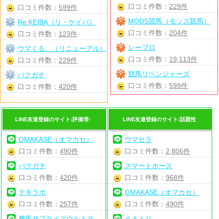
口コミ件数：
229件
口コミ件数：
599件
MODS競馬（モッズ競馬）
Re:KEIBA（リ・ケイバ）
口コミ件数：
204件
口コミ件数：
123件
レープロ
ウマくる。（リニューアル）
口コミ件数：
19,113件
口コミ件数：
229件
競馬リベンジャーズ
バクガチ
口コミ件数：
599件
口コミ件数：
420件
LINE友達登録のサイト:評価増↑
LINE友達登録のサイト:話題性
OMAKASE（オマカセ）
ウマセラ
口コミ件数：
490件
口コミ件数：
2,806件
バクガチ
スマートホース
口コミ件数：
420件
口コミ件数：
968件
テキラボ
OMAKASE（オマカセ）
口コミ件数：
257件
口コミ件数：
490件
勝馬サプライズウルトラ
うまトリ