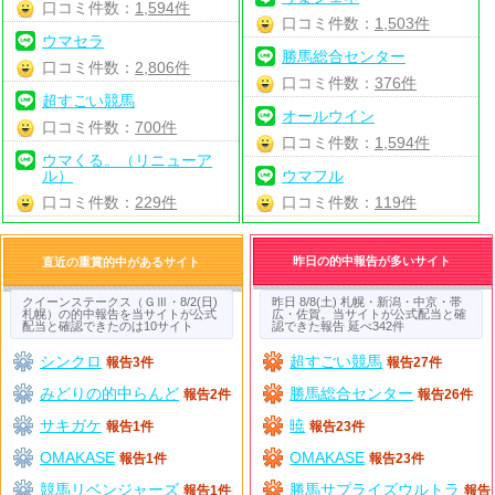
口コミ件数：
1,594件
口コミ件数：
1,503件
ウマセラ
勝馬総合センター
口コミ件数：
2,806件
口コミ件数：
376件
超すごい競馬
オールウイン
口コミ件数：
700件
口コミ件数：
1,594件
ウマくる。（リニューア
ル）
ウマフル
口コミ件数：
229件
口コミ件数：
119件
昨日の的中報告が多いサイト
直近の重賞的中があるサイト
クイーンステークス（ＧⅢ・8/2(日)
昨日 8/8(土) 札幌・新潟・中京・帯
札幌）の的中報告を当サイトが公式
広・佐賀。当サイトが公式配当と確
配当と確認できたのは10サイト
認できた報告 延べ342件
シンクロ
超すごい競馬
報告3件
報告27件
みどりの的中らんど
勝馬総合センター
報告2件
報告26件
サキガケ
暁
報告1件
報告23件
OMAKASE
OMAKASE
報告1件
報告23件
競馬リベンジャーズ
勝馬サプライズウルトラ
報告1件
報告