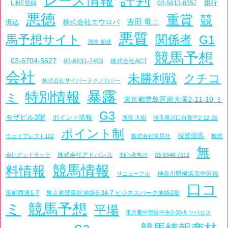
レース情報
銀行
LINE登録
03-5913-8357
悪徳
重賞
競
吉田 竜ニ
株式会社エウロパ
振込
悪質
馬予想サイト
関係者
G1
酒井 朋彦
競馬予想
03-6704-5627
03-6631-7403
株式会社ACT
会社
未勝利戦
クチコ
株式会社サイバーテクノロジー
暴露
特別情報
ミ
東京都豊島区南大塚2-11-10 ミ
G3
モザビル3階
ポイント情報
西窪 大樹
埼玉県川口市弥平2-12-26
ポイント制
投資競馬
ウェイブレフト102
株式会社常昇社
株式
無
株式会社アドバンス
会社グッドラック
初心者向け
03-5348-7312
競馬情報
料情報
神奈川県横浜市中区福
リニューアル
口コ
富町西通1-7
東京都豊島区池袋3-34-7 ビジネスパーク池袋2階
ミ
競馬予想
平場
東京都中野区中央2-30-9 ツバセス