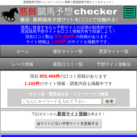
悪質競馬予想チェッカー！口コミ情報で悪質競馬予想サイトをチェック！
競馬に投資するなら予想サイトの活用が効率的です。
悪質競馬予想サイトを口コミ情報共有で回避しよう！
855,468件
現在口コミ数は
の投稿があります。
1,102件
サイト情報は
のサイトを掲載中です。
ホーム
優良サイト一覧
悪質サイト一覧
レース情報
最新口コミ一覧
予想サイト攻略法
現在:
855,468件
の口コミ投稿があります
1,102件
のサイト情報・調査内容も掲載中です
サイト名・運営会社名・フリーワードで検索
新規サイト登録
下記ボタンから
出来ます！