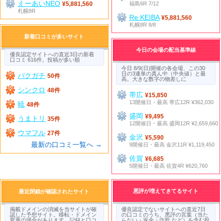
えーあいNEO
福島6R 7/12
¥5,881,560
札幌8R
Re:KEIBA
¥5,881,560
札幌8R 8/8
新着口コミが多いサイト
今日の会場の配当基準線
優良認定サイトへの直近3日の新着
口コミ 616件。投稿が多い順
今日 8/9(日)開催の各会場、この30
日の3連単の真ん中（中央値）と最
バクガチ
50件
高。大きな数字の物差しに
シンクロ
48件
帯広
¥15,850
13開催日・最高 帯広12R ¥362,030
暁
48件
盛岡
¥9,495
うまトリ
35件
12開催日・最高 盛岡12R ¥2,659,660
ウマフル
27件
金沢
¥5,590
最新の口コミ一覧へ →
9開催日・最高 金沢11R ¥1,119,450
佐賀
¥6,685
5開催日・最高 佐賀4R ¥620,760
悪評が増えてきてるサイト
最近閉鎖が確認されたサイト
掲載ドメインの消滅を当サイトが確
優良認定でないサイトへの直近7日
認した予想サイト。移転・ドメイン
の口コミのうち、悪評の言葉（当た
変更の場合があります。記録と口コ
らない・返金・詐欺 など）を含む投