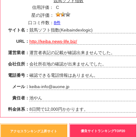
競馬ソフト指数
信用評価：
C
星の評価：
口コミ件数：
8件
サイト名：
競馬ソフト指数(Keibaindexlogic)
URL：
http://keiba.news-life.biz/
運営業者：
運営者表記の記載が確認出来ませんでした。
会社住所：
会社所在地の確認が出来ませんでした。
電話番号：
確認できる電話情報はありません。
メール：
keiba-info@auone.jp
責任者：
池やん
料金体系：
8日間で12,000円かかります。
優良サイトランキングTOP20
アクセスランキング上昇サイト