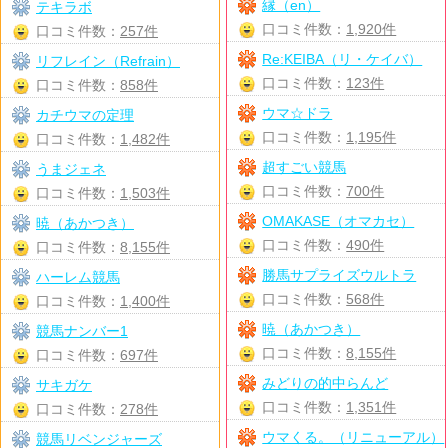
縁（en）
テキラボ
口コミ件数：
1,920件
口コミ件数：
257件
Re:KEIBA（リ・ケイバ）
リフレイン（Refrain）
口コミ件数：
123件
口コミ件数：
858件
ウマ☆ドラ
カチウマの定理
口コミ件数：
1,195件
口コミ件数：
1,482件
超すごい競馬
うまジェネ
口コミ件数：
700件
口コミ件数：
1,503件
OMAKASE（オマカセ）
暁（あかつき）
口コミ件数：
490件
口コミ件数：
8,155件
勝馬サプライズウルトラ
ハーレム競馬
口コミ件数：
568件
口コミ件数：
1,400件
暁（あかつき）
競馬ナンバー1
口コミ件数：
8,155件
口コミ件数：
697件
みどりの的中らんど
サキガケ
口コミ件数：
1,351件
口コミ件数：
278件
ウマくる。（リニューアル）
競馬リベンジャーズ