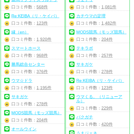
口コミ件数：
568件
口コミ件数：
1,081件
Re:KEIBA（リ・ケイバ）
カチウマの定理
口コミ件数：
123件
口コミ件数：
1,482件
縁（en）
MODS競馬（モッズ競馬）
口コミ件数：
1,920件
口コミ件数：
204件
スマートホース
テキラボ
口コミ件数：
968件
口コミ件数：
257件
勝馬総合センター
サキガケ
口コミ件数：
376件
口コミ件数：
278件
ウマ☆ドラ
Re:KEIBA（リ・ケイバ）
口コミ件数：
1,195件
口コミ件数：
123件
サキガケ
ウマくる。（リニューア
ル）
口コミ件数：
278件
口コミ件数：
229件
MODS競馬（モッズ競馬）
バクガチ
口コミ件数：
204件
口コミ件数：
420件
オールウイン
うまジェネ