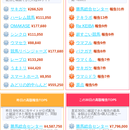
サキガケ
勝馬総合センター
¥266,520
報告31件
ハーレム競馬
テキラボ
¥111,050
報告13件
OMAKASE
Re:KEIBA
¥177,680
報告9件
シンクロ
超すごい競馬
¥111,050
報告9件
ウマセラ
ウマフル
¥88,840
報告9件
競馬リベンジャーズ
バクガチ
¥177,680
報告8件
レープロ
ウマくる。
¥133,260
報告7件
うまトリ
サキガケ
¥44,420
報告7件
スマートホース
ウマ☆ドラ
¥8,950
報告7件
みどりの的中らんど
原点
¥555,250
報告5件
この30日の高額報告TOP5
昨日の高額報告TOP5
昨日 8/6(木)に当サイトが公式配当
直近30日に確認できた報告の最高
と確認できた報告を金額順で。同額
額。金額は公式配当×購入口数と一
は同じレースの報告です
致したものだけ
勝馬総合センター
勝馬総合センター
¥4,587,750
¥7,796,000