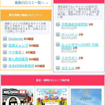
最新の口コミ一覧へ →
優良認定でないサイトへの直近7日
の口コミのうち、悪評の言葉（当た
らない・返金・詐欺 など）を含む投
稿の数。増加中のサイトを先に、多
最近閉鎖が確認されたサイト
い順
掲載ドメインの消滅を当サイトが確
万馬券総合研究所
3件
認した予想サイト。移転・ドメイン
前の7日は2件
変更の場合があります。記録と口コ
ミは残しています
ディバイン
2件
前の7日は0件
Dividends
8/3確認
ヒットザマーク(HIT THE
競馬キャンプ
8/4確認
MARK)
2件
前の7日は0件
ウマ番長！
8/2確認
リホラボ！
2件
勝ち馬情報局
8/2確認
前の7日は0件
未来KEIBA事務局
8/2確認
カチトル
2件
直近一週間の口コミで高評価