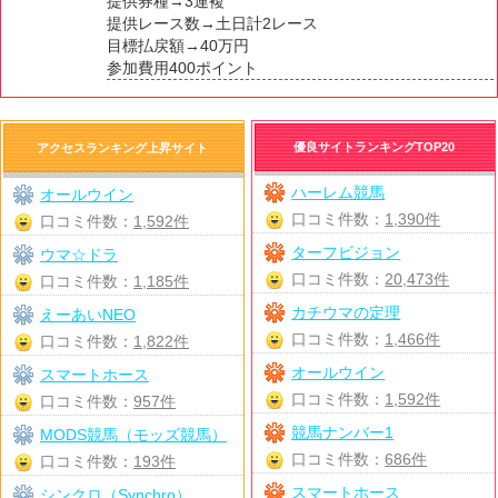
提供券種→3連複
提供レース数→土日計2レース
目標払戻額→40万円
参加費用400ポイント
優良サイトランキングTOP20
アクセスランキング上昇サイト
ハーレム競馬
オールウイン
口コミ件数：
1,390件
口コミ件数：
1,592件
ターフビジョン
ウマ☆ドラ
口コミ件数：
20,473件
口コミ件数：
1,185件
カチウマの定理
えーあいNEO
口コミ件数：
1,466件
口コミ件数：
1,822件
オールウイン
スマートホース
口コミ件数：
1,592件
口コミ件数：
957件
競馬ナンバー1
MODS競馬（モッズ競馬）
口コミ件数：
686件
口コミ件数：
193件
スマートホース
シンクロ（Synchro）