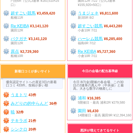
門別6R（公式3連単 ¥183,510×25
園田12R 7/22（公式3連単
口）
¥155,920×50口）
超すごい競馬
うまジェネ
¥3,459,420
¥6,811,600
船橋11R
新潟5R 8/2
Re:KEIBA
超すごい競馬
¥3,141,120
¥6,443,280
園田12R
小倉10R 7/11
バクガチ
ハーレム競馬
¥3,141,120
¥6,285,400
園田12R
福島6R 7/12
原点
Re:KEIBA
¥2,729,360
¥5,727,360
船橋10R
小倉10R 7/11
今日の会場の配当基準線
新着口コミが多いサイト
優良認定サイトへの直近3日の新着
今日 8/7(金)開催の各会場、この30
口コミ 433件。投稿が多い順
日の3連単の真ん中（中央値）と最
高。大きな数字の物差しに
うまトリ
43件
浦和
¥16,385
5開催日・最高 浦和2R ¥279,580
みどりの的中らんど
36件
園田
¥6,430
暁
32件
14開催日・最高 園田9R ¥12,394,160
テキラボ
21件
シンクロ
20件
悪評が増えてきてるサイト