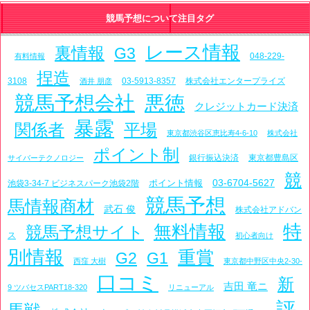
競馬予想について注目タグ
レース情報
裏情報
G3
048-229-
有料情報
捏造
3108
03-5913-8357
株式会社エンタープライズ
酒井 朋彦
競馬予想会社
悪徳
クレジットカード決済
暴露
関係者
平場
東京都渋谷区恵比寿4-6-10
株式会社
ポイント制
銀行振込決済
東京都豊島区
サイバーテクノロジー
競
03-6704-5627
ポイント情報
池袋3-34-7 ビジネスパーク池袋2階
競馬予想
馬情報商材
武石 俊
株式会社アドバン
特
無料情報
競馬予想サイト
ス
初心者向け
別情報
重賞
G2
G1
西窪 大樹
東京都中野区中央2-30-
口コミ
新
吉田 竜ニ
9 ツバセスPART18-320
リニューアル
評