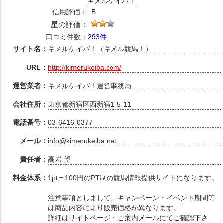
キメルケイバ！
信用評価：
B
星の評価：
口コミ件数：
293件
サイト名：
キメルケイバ！（キメル競馬！）
URL：
http://kimerukeiba.com/
運営業者：
キメルケイバ！運営事務局
会社住所：
東京都新宿区西新宿1-5-11
電話番号：
03-6416-0377
メール：
info@kimerukeiba.net
責任者：
高岩 望
料金体系：
1pt＝100円のPT制の競馬情報提供サイトになります。
注意事項としまして、キャンペーン・イベント期間等
は商品内容により販売価格が異なります。
詳細はサイトページ・ご案内メールにてご確認下さ