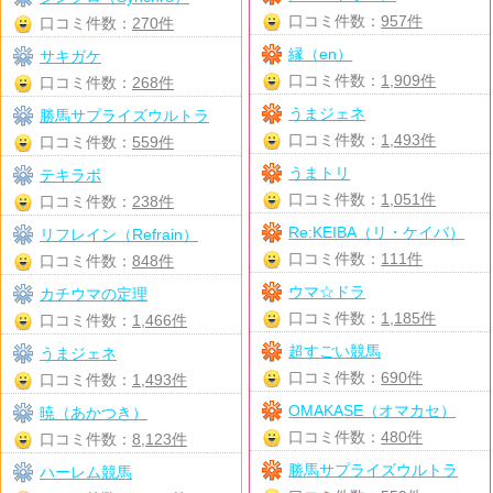
口コミ件数：
957件
口コミ件数：
270件
縁（en）
サキガケ
口コミ件数：
1,909件
口コミ件数：
268件
うまジェネ
勝馬サプライズウルトラ
口コミ件数：
1,493件
口コミ件数：
559件
うまトリ
テキラボ
口コミ件数：
1,051件
口コミ件数：
238件
Re:KEIBA（リ・ケイバ）
リフレイン（Refrain）
口コミ件数：
111件
口コミ件数：
848件
ウマ☆ドラ
カチウマの定理
口コミ件数：
1,185件
口コミ件数：
1,466件
超すごい競馬
うまジェネ
口コミ件数：
690件
口コミ件数：
1,493件
OMAKASE（オマカセ）
暁（あかつき）
口コミ件数：
480件
口コミ件数：
8,123件
勝馬サプライズウルトラ
ハーレム競馬