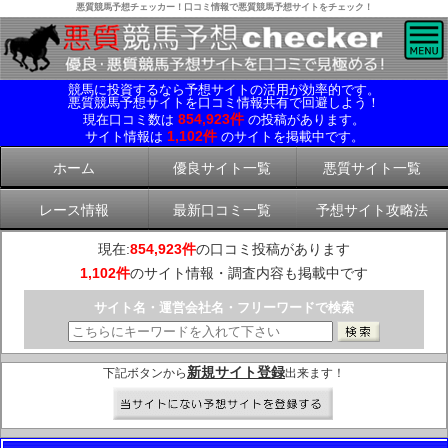
悪質競馬予想チェッカー！口コミ情報で悪質競馬予想サイトをチェック！
競馬に投資するなら予想サイトの活用が効率的です。
悪質競馬予想サイトを口コミ情報共有で回避しよう！
854,923件
現在口コミ数は
の投稿があります。
1,102件
サイト情報は
のサイトを掲載中です。
ホーム
優良サイト一覧
悪質サイト一覧
レース情報
最新口コミ一覧
予想サイト攻略法
現在:
854,923件
の口コミ投稿があります
1,102件
のサイト情報・調査内容も掲載中です
サイト名・運営会社名・フリーワードで検索
新規サイト登録
下記ボタンから
出来ます！