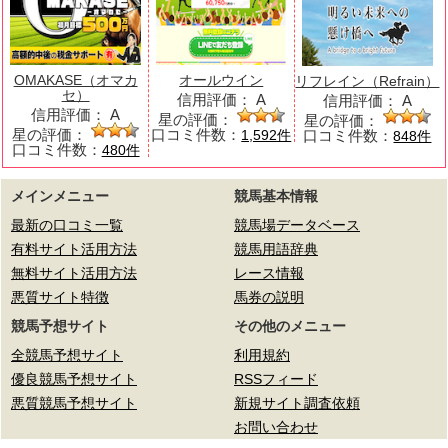
OMAKASE（オマカ
オールウイン
リフレイン（Refrain）
セ）
信用評価：
A
信用評価：
A
信用評価：
A
星の評価：
星の評価：
星の評価：
口コミ件数：
口コミ件数：
1,592件
848件
口コミ件数：
480件
メインメニュー
競馬基本情報
最新の口コミ一覧
競馬場データベース
有料サイト活用方法
競馬用語辞典
無料サイト活用方法
レース情報
悪質サイト特徴
馬券の説明
競馬予想サイト
その他のメニュー
全競馬予想サイト
利用規約
優良競馬予想サイト
RSSフィード
悪質競馬予想サイト
新規サイト調査依頼
お問い合わせ