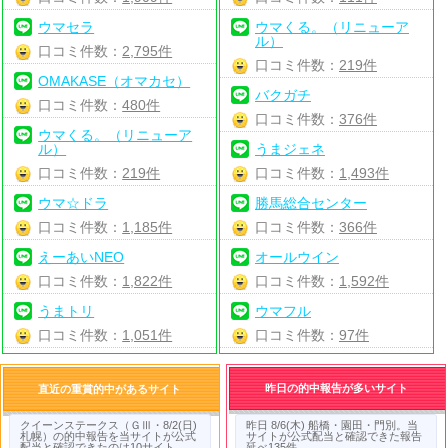
ウマセラ
ウマくる。（リニューア
ル）
口コミ件数：
2,795件
口コミ件数：
219件
OMAKASE（オマカセ）
バクガチ
口コミ件数：
480件
口コミ件数：
376件
ウマくる。（リニューア
ル）
うまジェネ
口コミ件数：
219件
口コミ件数：
1,493件
ウマ☆ドラ
勝馬総合センター
口コミ件数：
1,185件
口コミ件数：
366件
えーあいNEO
オールウイン
口コミ件数：
1,822件
口コミ件数：
1,592件
うまトリ
ウマフル
口コミ件数：
1,051件
口コミ件数：
97件
昨日の的中報告が多いサイト
直近の重賞的中があるサイト
クイーンステークス（ＧⅢ・8/2(日)
昨日 8/6(木) 船橋・園田・門別。当
札幌）の的中報告を当サイトが公式
サイトが公式配当と確認できた報告
配当と確認できたのは10サイト
延べ135件