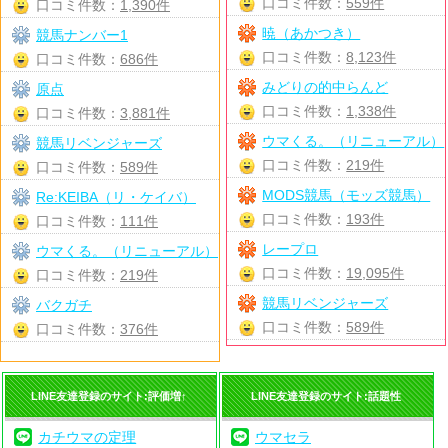
口コミ件数：
559件
口コミ件数：
1,390件
暁（あかつき）
競馬ナンバー1
口コミ件数：
8,123件
口コミ件数：
686件
みどりの的中らんど
原点
口コミ件数：
1,338件
口コミ件数：
3,881件
ウマくる。（リニューアル）
競馬リベンジャーズ
口コミ件数：
219件
口コミ件数：
589件
MODS競馬（モッズ競馬）
Re:KEIBA（リ・ケイバ）
口コミ件数：
193件
口コミ件数：
111件
レープロ
ウマくる。（リニューアル）
口コミ件数：
19,095件
口コミ件数：
219件
競馬リベンジャーズ
バクガチ
口コミ件数：
589件
口コミ件数：
376件
LINE友達登録のサイト:評価増↑
LINE友達登録のサイト:話題性
カチウマの定理
ウマセラ