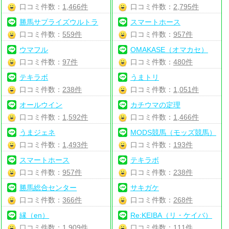
口コミ件数：
1,466件
口コミ件数：
2,795件
勝馬サプライズウルトラ
スマートホース
口コミ件数：
559件
口コミ件数：
957件
ウマフル
OMAKASE（オマカセ）
口コミ件数：
97件
口コミ件数：
480件
テキラボ
うまトリ
口コミ件数：
238件
口コミ件数：
1,051件
オールウイン
カチウマの定理
口コミ件数：
1,592件
口コミ件数：
1,466件
うまジェネ
MODS競馬（モッズ競馬）
口コミ件数：
1,493件
口コミ件数：
193件
スマートホース
テキラボ
口コミ件数：
957件
口コミ件数：
238件
勝馬総合センター
サキガケ
口コミ件数：
366件
口コミ件数：
268件
縁（en）
Re:KEIBA（リ・ケイバ）
口コミ件数：
1,909件
口コミ件数：
111件