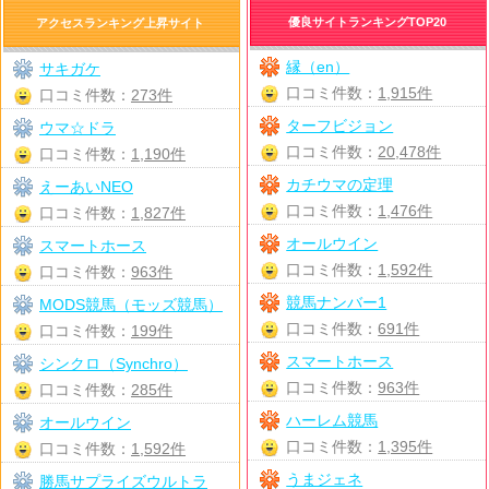
優良サイトランキングTOP20
アクセスランキング上昇サイト
縁（en）
サキガケ
口コミ件数：
1,915件
口コミ件数：
273件
ターフビジョン
ウマ☆ドラ
口コミ件数：
20,478件
口コミ件数：
1,190件
カチウマの定理
えーあいNEO
口コミ件数：
1,476件
口コミ件数：
1,827件
オールウイン
スマートホース
口コミ件数：
1,592件
口コミ件数：
963件
競馬ナンバー1
MODS競馬（モッズ競馬）
口コミ件数：
691件
口コミ件数：
199件
スマートホース
シンクロ（Synchro）
口コミ件数：
963件
口コミ件数：
285件
ハーレム競馬
オールウイン
口コミ件数：
1,395件
口コミ件数：
1,592件
うまジェネ
勝馬サプライズウルトラ