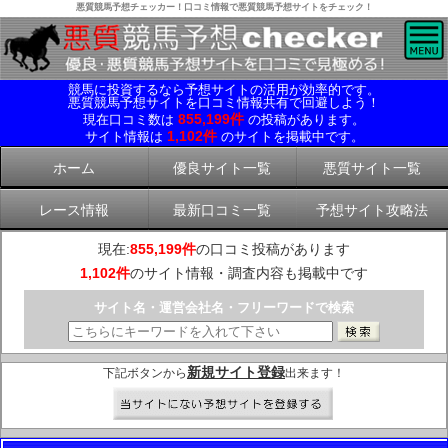
悪質競馬予想チェッカー！口コミ情報で悪質競馬予想サイトをチェック！
競馬に投資するなら予想サイトの活用が効率的です。
悪質競馬予想サイトを口コミ情報共有で回避しよう！
855,199件
現在口コミ数は
の投稿があります。
1,102件
サイト情報は
のサイトを掲載中です。
ホーム
優良サイト一覧
悪質サイト一覧
レース情報
最新口コミ一覧
予想サイト攻略法
現在:
855,199件
の口コミ投稿があります
1,102件
のサイト情報・調査内容も掲載中です
サイト名・運営会社名・フリーワードで検索
新規サイト登録
下記ボタンから
出来ます！