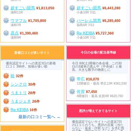
超すごい競馬
超すごい競馬
¥1,813,050
¥6,443,280
浦和11R
小倉10R 7/11
ウマフル
ハーレム競馬
¥1,705,800
¥6,285,400
浦和7R
福島6R 7/12
原点
Re:KEIBA
¥1,390,460
¥5,727,360
浦和9R
小倉10R 7/11
今日の会場の配当基準線
新着口コミが多いサイト
優良認定サイトへの直近3日の新着
今日 8/8(土)開催の各会場、この30
口コミ 396件。投稿が多い順
日の3連単の真ん中（中央値）と最
高。大きな数字の物差しに
暁
32件
帯広
¥16,070
12開催日・最高 帯広12R ¥362,030
シンクロ
30件
佐賀
¥7,450
うまトリ
28件
4開催日・最高 佐賀4R ¥620,760
うまジェネ
26件
Re:KEIBA
16件
悪評が増えてきてるサイト
最新の口コミ一覧へ →
優良認定でないサイトへの直近7日
の口コミのうち、悪評の言葉（当た
らない・返金・詐欺 など）を含む投