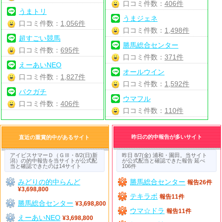
口コミ件数：
406件
うまトリ
うまジェネ
口コミ件数：
1,056件
口コミ件数：
1,498件
超すごい競馬
勝馬総合センター
口コミ件数：
695件
口コミ件数：
371件
えーあいNEO
オールウイン
口コミ件数：
1,827件
口コミ件数：
1,592件
バクガチ
ウマフル
口コミ件数：
406件
口コミ件数：
110件
昨日の的中報告が多いサイト
直近の重賞的中があるサイト
アイビスサマーＤ（ＧⅢ・8/2(日)新
昨日 8/7(金) 浦和・園田。当サイト
潟）の的中報告を当サイトが公式配
が公式配当と確認できた報告 延べ
当と確認できたのは14サイト
106件
みどりの的中らんど
勝馬総合センター
報告26件
¥3,698,800
テキラボ
報告11件
勝馬総合センター
¥3,698,800
ウマ☆ドラ
報告11件
えーあいNEO
¥3,698,800