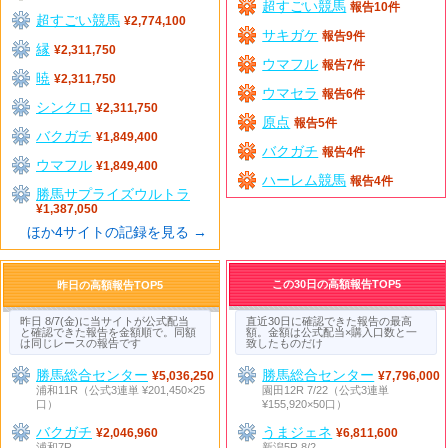
超すごい競馬
報告10件
超すごい競馬
¥2,774,100
サキガケ
報告9件
縁
¥2,311,750
ウマフル
報告7件
暁
¥2,311,750
ウマセラ
報告6件
シンクロ
¥2,311,750
原点
報告5件
バクガチ
¥1,849,400
バクガチ
報告4件
ウマフル
¥1,849,400
ハーレム競馬
報告4件
勝馬サプライズウルトラ
¥1,387,050
ほか4サイトの記録を見る →
この30日の高額報告TOP5
昨日の高額報告TOP5
昨日 8/7(金)に当サイトが公式配当
直近30日に確認できた報告の最高
と確認できた報告を金額順で。同額
額。金額は公式配当×購入口数と一
は同じレースの報告です
致したものだけ
勝馬総合センター
勝馬総合センター
¥5,036,250
¥7,796,000
浦和11R（公式3連単 ¥201,450×25
園田12R 7/22（公式3連単
口）
¥155,920×50口）
バクガチ
うまジェネ
¥2,046,960
¥6,811,600
浦和7R
新潟5R 8/2