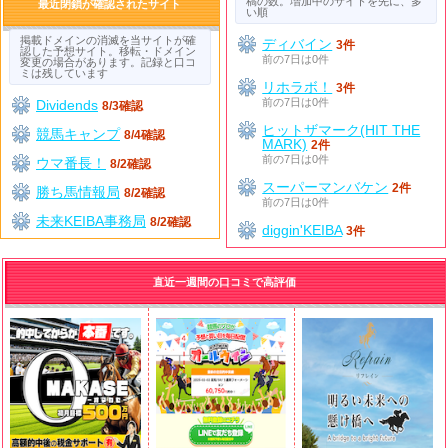
稿の数。増加中のサイトを先に、多
最近閉鎖が確認されたサイト
い順
掲載ドメインの消滅を当サイトが確
ディバイン
3件
認した予想サイト。移転・ドメイン
前の7日は0件
変更の場合があります。記録と口コ
ミは残しています
リホラボ！
3件
前の7日は0件
Dividends
8/3確認
ヒットザマーク(HIT THE
競馬キャンプ
8/4確認
MARK)
2件
前の7日は0件
ウマ番長！
8/2確認
スーパーマンバケン
2件
勝ち馬情報局
8/2確認
前の7日は0件
未来KEIBA事務局
8/2確認
diggin'KEIBA
3件
直近一週間の口コミで高評価