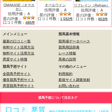
OMAKASE（オマカ
オールウイン
リフレイン（Refrain）
セ）
信用評価：
A
信用評価：
A
信用評価：
A
星の評価：
星の評価：
星の評価：
口コミ件数：
口コミ件数：
1,592件
853件
口コミ件数：
485件
メインメニュー
競馬基本情報
最新の口コミ一覧
競馬場データベース
有料サイト活用方法
競馬用語辞典
無料サイト活用方法
レース情報
悪質サイト特徴
馬券の説明
競馬予想サイト
その他のメニュー
全競馬予想サイト
利用規約
優良競馬予想サイト
新規サイト調査依頼
悪質競馬予想サイト
お問い合わせ
競馬予想について注目タグ
口コミ
悪質
神奈川県横浜市中区福富町西通1-7
LINE登