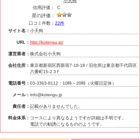
小天狗
信用評価：
C
星の評価：
口コミ件数：
22件
サイト名：
小天狗
URL：
http://kotengu.jp/
運営業者：
株式会社小天狗
会社住所：
東京都新宿区西新宿7-18-18 / 旧住所は東京都千代田区
六番町15-2 3Ｆ
電話番号：
03-3363-8112：10時～20時（火曜日定休）
メール：
info@kotengu.jp
責任者：
記載がありませんでした。
料金体系：
コースにより異なるようですが詳細は不明です。
電話での勧誘になるもののようです。