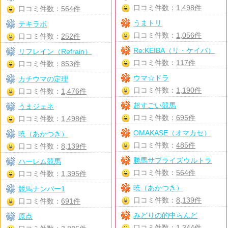
口コミ件数：
1,498件
口コミ件数：
564件
うまトリ
テキラボ
口コミ件数：
1,056件
口コミ件数：
252件
Re:KEIBA（リ・ケイバ）
リフレイン（Refrain）
口コミ件数：
117件
口コミ件数：
853件
ウマ☆ドラ
カチウマの定理
口コミ件数：
1,190件
口コミ件数：
1,476件
超すごい競馬
うまジェネ
口コミ件数：
695件
口コミ件数：
1,498件
OMAKASE（オマカセ）
暁（あかつき）
口コミ件数：
485件
口コミ件数：
8,139件
勝馬サプライズウルトラ
ハーレム競馬
口コミ件数：
564件
口コミ件数：
1,395件
暁（あかつき）
競馬ナンバー1
口コミ件数：
8,139件
口コミ件数：
691件
みどりの的中らんど
原点
口コミ件数：
1,344件