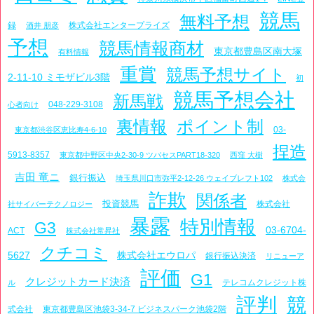
競馬
無料予想
録
株式会社エンタープライズ
酒井 朋彦
予想
競馬情報商材
東京都豊島区南大塚
有料情報
重賞
競馬予想サイト
2-11-10 ミモザビル3階
初
競馬予想会社
新馬戦
048-229-3108
心者向け
裏情報
ポイント制
03-
東京都渋谷区恵比寿4-6-10
捏造
5913-8357
東京都中野区中央2-30-9 ツバセスPART18-320
西窪 大樹
吉田 竜ニ
銀行振込
埼玉県川口市弥平2-12-26 ウェイブレフト102
株式会
詐欺
関係者
投資競馬
株式会社
社サイバーテクノロジー
暴露
特別情報
G3
03-6704-
ACT
株式会社常昇社
クチコミ
5627
株式会社エウロパ
銀行振込決済
リニューア
評価
G1
クレジットカード決済
テレコムクレジット株
ル
評判
競
式会社
東京都豊島区池袋3-34-7 ビジネスパーク池袋2階