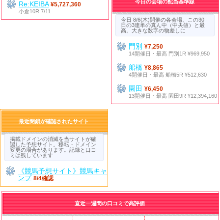
今日の会場の配当基準線
Re:KEIBA
¥5,727,360
小倉10R 7/11
今日 8/6(木)開催の各会場、この30
日の3連単の真ん中（中央値）と最
高。大きな数字の物差しに
門別
¥7,250
14開催日・最高 門別1R ¥969,950
船橋
¥8,865
4開催日・最高 船橋5R ¥512,630
園田
¥6,450
13開催日・最高 園田9R ¥12,394,160
最近閉鎖が確認されたサイト
掲載ドメインの消滅を当サイトが確
認した予想サイト。移転・ドメイン
変更の場合があります。記録と口コ
ミは残しています
《競馬予想サイト》競馬キャ
ンプ
8/4確認
直近一週間の口コミで高評価