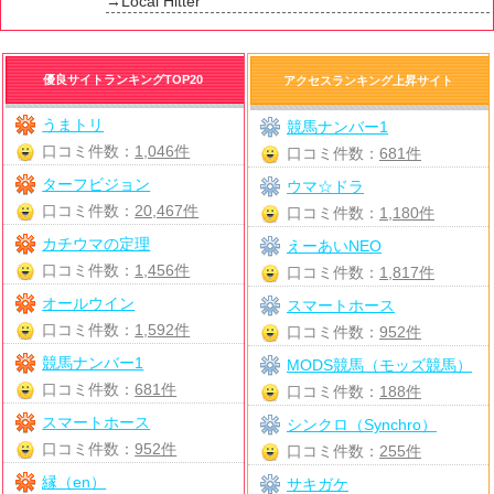
→Local Hitter
優良サイトランキングTOP20
アクセスランキング上昇サイト
うまトリ
競馬ナンバー1
口コミ件数：
1,046件
口コミ件数：
681件
ターフビジョン
ウマ☆ドラ
口コミ件数：
20,467件
口コミ件数：
1,180件
カチウマの定理
えーあいNEO
口コミ件数：
1,456件
口コミ件数：
1,817件
オールウイン
スマートホース
口コミ件数：
1,592件
口コミ件数：
952件
競馬ナンバー1
MODS競馬（モッズ競馬）
口コミ件数：
681件
口コミ件数：
188件
スマートホース
シンクロ（Synchro）
口コミ件数：
952件
口コミ件数：
255件
縁（en）
サキガケ