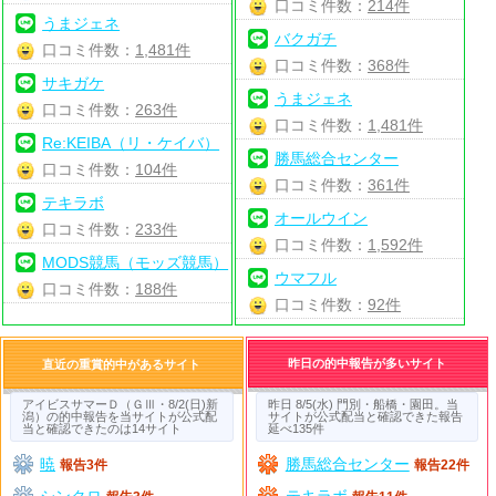
口コミ件数：
214件
うまジェネ
バクガチ
口コミ件数：
1,481件
口コミ件数：
368件
サキガケ
うまジェネ
口コミ件数：
263件
口コミ件数：
1,481件
Re:KEIBA（リ・ケイバ）
勝馬総合センター
口コミ件数：
104件
口コミ件数：
361件
テキラボ
オールウイン
口コミ件数：
233件
口コミ件数：
1,592件
MODS競馬（モッズ競馬）
ウマフル
口コミ件数：
188件
口コミ件数：
92件
昨日の的中報告が多いサイト
直近の重賞的中があるサイト
アイビスサマーＤ（ＧⅢ・8/2(日)新
昨日 8/5(水) 門別・船橋・園田。当
潟）の的中報告を当サイトが公式配
サイトが公式配当と確認できた報告
当と確認できたのは14サイト
延べ135件
暁
勝馬総合センター
報告3件
報告22件
シンクロ
テキラボ