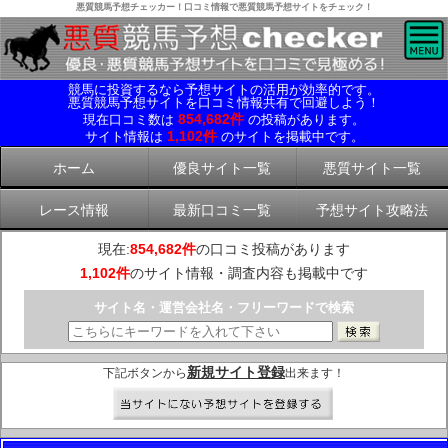
悪質競馬予想チェッカー！口コミ情報で悪質競馬予想サイトをチェック！
競馬に投資するなら予想サイトの活用が効率的です。
悪質競馬予想サイトを口コミ情報共有で回避しよう！
854,682件
現在口コミ数は
の投稿があります。
1,102件
サイト情報は
のサイトを掲載中です。
ホーム
優良サイト一覧
悪質サイト一覧
レース情報
最新口コミ一覧
予想サイト攻略法
現在:
854,682件
の口コミ投稿があります
1,102件
のサイト情報・調査内容も掲載中です
サイト名・運営会社名・フリーワードで検索
新規サイト登録
下記ボタンから
出来ます！