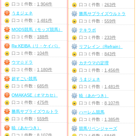
口コミ件数：
1,904件
口コミ件数：
263件
うまジェネ
勝馬サプライズウルトラ
口コミ件数：
1,481件
口コミ件数：
559件
MODS競馬（モッズ競馬）
テキラボ
口コミ件数：
188件
口コミ件数：
233件
Re:KEIBA（リ・ケイバ）
リフレイン（Refrain）
口コミ件数：
104件
口コミ件数：
843件
ウマ☆ドラ
カチウマの定理
口コミ件数：
1,180件
口コミ件数：
1,456件
超すごい競馬
うまジェネ
口コミ件数：
685件
口コミ件数：
1,481件
OMAKASE（オマカセ）
暁（あかつき）
口コミ件数：
475件
口コミ件数：
8,107件
勝馬サプライズウルトラ
ハーレム競馬
口コミ件数：
559件
口コミ件数：
1,385件
暁（あかつき）
競馬リベンジャーズ
口コミ件数：
8,107件
口コミ件数：
584件