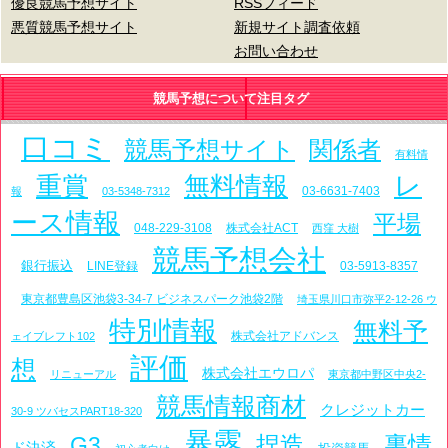
優良競馬予想サイト
RSSフィード
悪質競馬予想サイト
新規サイト調査依頼
お問い合わせ
競馬予想について注目タグ
口コミ
競馬予想サイト
関係者
有料情
レ
重賞
無料情報
03-6631-7403
報
03-5348-7312
ース情報
平場
048-229-3108
株式会社ACT
西窪 大樹
競馬予想会社
銀行振込
LINE登録
03-5913-8357
東京都豊島区池袋3-34-7 ビジネスパーク池袋2階
埼玉県川口市弥平2-12-26 ウ
特別情報
無料予
株式会社アドバンス
ェイブレフト102
評価
想
株式会社エウロパ
リニューアル
東京都中野区中央2-
競馬情報商材
クレジットカー
30-9 ツバセスPART18-320
暴露
捏造
裏情
G3
ド決済