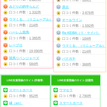
みどりの的中らんど
原点
口コミ件数：
1,332件
口コミ件数：
3,876件
ウマくる。（リニューアル）
オールウイン
口コミ件数：
214件
口コミ件数：
1,592件
ハーレム競馬
Re:KEIBA（リ・ケイバ）
口コミ件数：
1,385件
口コミ件数：
104件
レープロ
ウマくる。（リニューアル）
口コミ件数：
19,090件
口コミ件数：
214件
競馬リベンジャーズ
バクガチ
口コミ件数：
584件
口コミ件数：
368件
LINE友達登録のサイト:評価増↑
LINE友達登録のサイト:話題性
スマートホース
ウマセラ
口コミ件数：
952件
口コミ件数：
2,790件
縁（en）
スマートホース