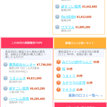
超すごい競馬
¥3,442,680
船橋10R
Re:KEIBA
¥1,912,600
船橋10R
ウマフル
¥1,885,280
園田11R
この30日の高額報告TOP5
新着口コミが多いサイト
直近30日に確認できた報告の最高
優良認定サイトへの直近3日の新着
額。金額は公式配当×購入口数と一
口コミ 407件。投稿が多い順
致したものだけ
みどりの的中らんど
35件
勝馬総合センター
¥7,796,000
園田12R 7/22（公式3連単
暁
31件
¥155,920×50口）
うまトリ
25件
うまジェネ
¥6,811,600
新潟5R 8/2
カチウマの定理
21件
超すごい競馬
¥6,443,280
テキラボ
21件
小倉10R 7/11
最新の口コミ一覧へ →
ハーレム競馬
¥6,285,400
福島6R 7/12