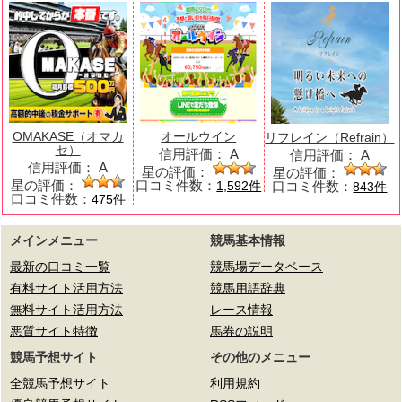
OMAKASE（オマカ
オールウイン
リフレイン（Refrain）
セ）
信用評価：
A
信用評価：
A
信用評価：
A
星の評価：
星の評価：
星の評価：
口コミ件数：
口コミ件数：
1,592件
843件
口コミ件数：
475件
メインメニュー
競馬基本情報
最新の口コミ一覧
競馬場データベース
有料サイト活用方法
競馬用語辞典
無料サイト活用方法
レース情報
悪質サイト特徴
馬券の説明
競馬予想サイト
その他のメニュー
全競馬予想サイト
利用規約