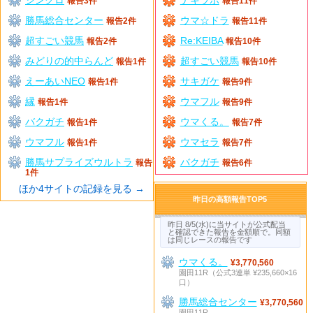
報告3件
報告11件
勝馬総合センター
ウマ☆ドラ
報告2件
報告11件
超すごい競馬
Re:KEIBA
報告2件
報告10件
みどりの的中らんど
超すごい競馬
報告1件
報告10件
えーあいNEO
サキガケ
報告1件
報告9件
縁
ウマフル
報告1件
報告9件
バクガチ
ウマくる。
報告1件
報告7件
ウマフル
ウマセラ
報告1件
報告7件
勝馬サプライズウルトラ
バクガチ
報告
報告6件
1件
ほか4サイトの記録を見る →
昨日の高額報告TOP5
昨日 8/5(水)に当サイトが公式配当
と確認できた報告を金額順で。同額
は同じレースの報告です
ウマくる。
¥3,770,560
園田11R（公式3連単 ¥235,660×16
口）
勝馬総合センター
¥3,770,560
園田11R