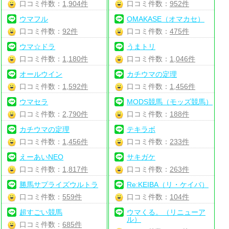
口コミ件数：
1,904件
口コミ件数：
952件
ウマフル
OMAKASE（オマカセ）
口コミ件数：
92件
口コミ件数：
475件
ウマ☆ドラ
うまトリ
口コミ件数：
1,180件
口コミ件数：
1,046件
オールウイン
カチウマの定理
口コミ件数：
1,592件
口コミ件数：
1,456件
ウマセラ
MODS競馬（モッズ競馬）
口コミ件数：
2,790件
口コミ件数：
188件
カチウマの定理
テキラボ
口コミ件数：
1,456件
口コミ件数：
233件
えーあいNEO
サキガケ
口コミ件数：
1,817件
口コミ件数：
263件
勝馬サプライズウルトラ
Re:KEIBA（リ・ケイバ）
口コミ件数：
559件
口コミ件数：
104件
超すごい競馬
ウマくる。（リニューア
ル）
口コミ件数：
685件