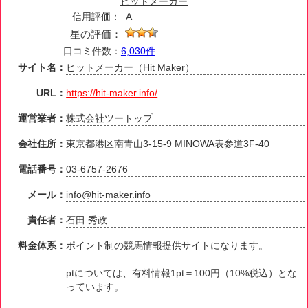
ヒットメーカー
信用評価：
A
星の評価：
口コミ件数：
6,030件
サイト名：
ヒットメーカー（Hit Maker）
URL：
https://hit-maker.info/
運営業者：
株式会社ツートップ
会社住所：
東京都港区南青山3-15-9 MINOWA表参道3F-40
電話番号：
03-6757-2676
メール：
info@hit-maker.info
責任者：
石田 秀政
料金体系：
ポイント制の競馬情報提供サイトになります。
ptについては、有料情報1pt＝100円（10%税込）とな
っています。