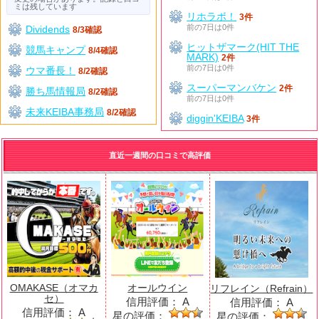
ミは残しています
リホラボ！
3件
前の7日は0件
Dividends
8/3確認
ヒットザマーク(HIT THE
競馬キャンプ
8/4確認
MARK)
2件
前の7日は0件
ウマ番長！
8/2確認
スーパーマンバケン
2件
勝ち馬情報局
8/2確認
前の7日は0件
未来KEIBA事務局
8/2確認
diggin'KEIBA
3件
直近一週間の口コミで高評価
OMAKASE（オマカ
オールウイン
リフレイン（Refrain）
セ）
信用評価：
A
信用評価：
A
信用評価：
A
星の評価：
星の評価：