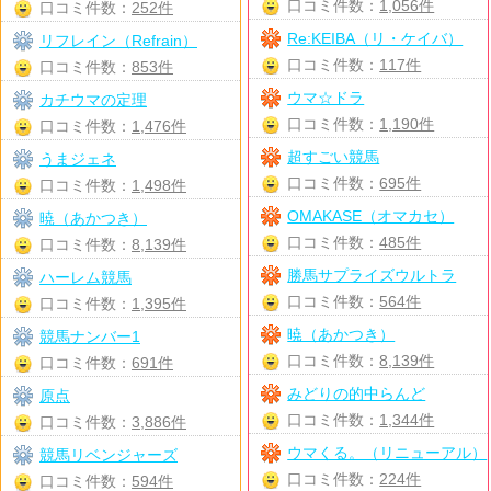
口コミ件数：
1,056件
口コミ件数：
252件
Re:KEIBA（リ・ケイバ）
リフレイン（Refrain）
口コミ件数：
117件
口コミ件数：
853件
ウマ☆ドラ
カチウマの定理
口コミ件数：
1,190件
口コミ件数：
1,476件
超すごい競馬
うまジェネ
口コミ件数：
695件
口コミ件数：
1,498件
OMAKASE（オマカセ）
暁（あかつき）
口コミ件数：
485件
口コミ件数：
8,139件
勝馬サプライズウルトラ
ハーレム競馬
口コミ件数：
564件
口コミ件数：
1,395件
暁（あかつき）
競馬ナンバー1
口コミ件数：
8,139件
口コミ件数：
691件
みどりの的中らんど
原点
口コミ件数：
1,344件
口コミ件数：
3,886件
ウマくる。（リニューアル）
競馬リベンジャーズ
口コミ件数：
224件
口コミ件数：
594件