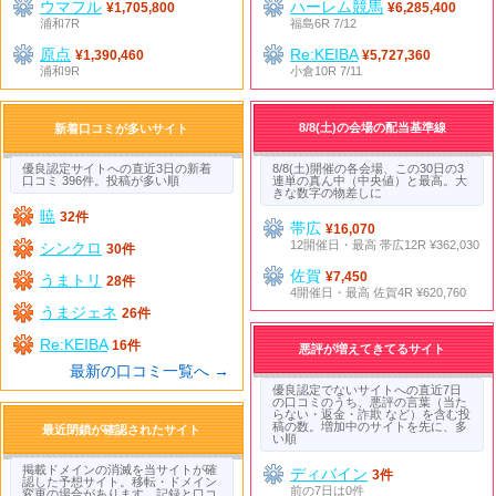
ウマフル
ハーレム競馬
¥1,705,800
¥6,285,400
浦和7R
福島6R 7/12
原点
Re:KEIBA
¥1,390,460
¥5,727,360
浦和9R
小倉10R 7/11
8/8(土)の会場の配当基準線
新着口コミが多いサイト
優良認定サイトへの直近3日の新着
8/8(土)開催の各会場、この30日の3
口コミ 396件。投稿が多い順
連単の真ん中（中央値）と最高。大
きな数字の物差しに
暁
32件
帯広
¥16,070
12開催日・最高 帯広12R ¥362,030
シンクロ
30件
佐賀
¥7,450
うまトリ
28件
4開催日・最高 佐賀4R ¥620,760
うまジェネ
26件
Re:KEIBA
16件
悪評が増えてきてるサイト
最新の口コミ一覧へ →
優良認定でないサイトへの直近7日
の口コミのうち、悪評の言葉（当た
らない・返金・詐欺 など）を含む投
稿の数。増加中のサイトを先に、多
最近閉鎖が確認されたサイト
い順
掲載ドメインの消滅を当サイトが確
ディバイン
3件
認した予想サイト。移転・ドメイン
前の7日は0件
変更の場合があります。記録と口コ