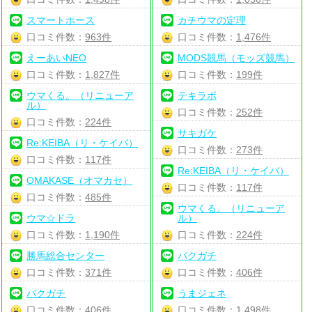
スマートホース
カチウマの定理
口コミ件数：
963件
口コミ件数：
1,476件
えーあいNEO
MODS競馬（モッズ競馬）
口コミ件数：
1,827件
口コミ件数：
199件
ウマくる。（リニューア
テキラボ
ル）
口コミ件数：
252件
口コミ件数：
224件
サキガケ
Re:KEIBA（リ・ケイバ）
口コミ件数：
273件
口コミ件数：
117件
Re:KEIBA（リ・ケイバ）
OMAKASE（オマカセ）
口コミ件数：
117件
口コミ件数：
485件
ウマくる。（リニューア
ウマ☆ドラ
ル）
口コミ件数：
1,190件
口コミ件数：
224件
勝馬総合センター
バクガチ
口コミ件数：
371件
口コミ件数：
406件
バクガチ
うまジェネ
口コミ件数：
406件
口コミ件数：
1,498件