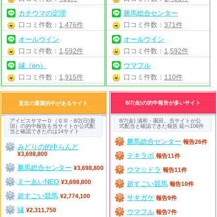
カチウマの定理
勝馬総合センター
口コミ件数：
1,476件
口コミ件数：
371件
オールウイン
オールウイン
口コミ件数：
1,592件
口コミ件数：
1,592件
縁（en）
ウマフル
口コミ件数：
1,915件
口コミ件数：
110件
8/7(金)の的中報告が多いサイト
直近の重賞的中があるサイト
アイビスサマーＤ（ＧⅢ・8/2(日)新
8/7(金) 浦和・園田。当サイトが公
潟）の的中報告を当サイトが公式配
式配当と確認できた報告 延べ106件
当と確認できたのは14サイト
勝馬総合センター
報告26件
みどりの的中らんど
¥3,698,800
テキラボ
報告11件
勝馬総合センター
¥3,698,800
ウマ☆ドラ
報告11件
えーあいNEO
¥3,698,800
超すごい競馬
報告10件
超すごい競馬
¥2,774,100
サキガケ
報告9件
縁
¥2,311,750
ウマフル
報告7件