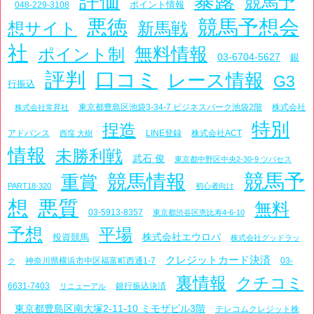
評価
暴露
競馬予
ポイント情報
048-229-3108
悪徳
競馬予想会
想サイト
新馬戦
社
無料情報
ポイント制
03-6704-5627
銀
評判
口コミ
レース情報
G3
行振込
東京都豊島区池袋3-34-7 ビジネスパーク池袋2階
株式会社
株式会社常昇社
特別
捏造
アドバンス
LINE登録
株式会社ACT
西窪 大樹
情報
未勝利戦
武石 俊
東京都中野区中央2-30-9 ツバセス
競馬予
競馬情報
重賞
PART18-320
初心者向け
想
悪質
無料
03-5913-8357
東京都渋谷区恵比寿4-6-10
予想
平場
株式会社エウロパ
投資競馬
株式会社グッドラッ
クレジットカード決済
神奈川県横浜市中区福富町西通1-7
03-
ク
裏情報
クチコミ
6631-7403
銀行振込決済
リニューアル
東京都豊島区南大塚2-11-10 ミモザビル3階
テレコムクレジット株