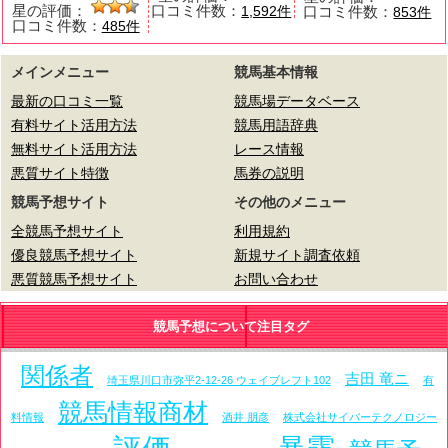
星の評価：
口コミ件数：
口コミ件数：
1,592件
853件
口コミ件数：
485件
メインメニュー
競馬基本情報
最新の口コミ一覧
競馬場データベース
有料サイト活用方法
競馬用語辞典
無料サイト活用方法
レース情報
悪質サイト特徴
馬券の説明
競馬予想サイト
その他のメニュー
全競馬予想サイト
利用規約
優良競馬予想サイト
新規サイト調査依頼
悪質競馬予想サイト
お問い合わせ
競馬予想について注目タグ
関係者
吉田 竜ニ
埼玉県川口市弥平2-12-26 ウェイブレフト102
有
競馬情報商材
料情報
酒井 朋彦
株式会社サイバーテクノロジー