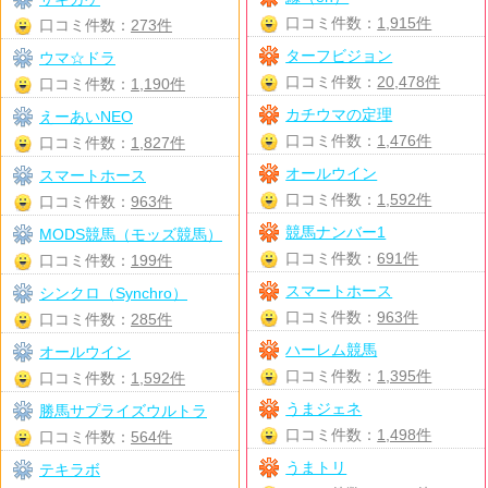
口コミ件数：
1,915件
口コミ件数：
273件
ターフビジョン
ウマ☆ドラ
口コミ件数：
20,478件
口コミ件数：
1,190件
カチウマの定理
えーあいNEO
口コミ件数：
1,476件
口コミ件数：
1,827件
オールウイン
スマートホース
口コミ件数：
1,592件
口コミ件数：
963件
競馬ナンバー1
MODS競馬（モッズ競馬）
口コミ件数：
691件
口コミ件数：
199件
スマートホース
シンクロ（Synchro）
口コミ件数：
963件
口コミ件数：
285件
ハーレム競馬
オールウイン
口コミ件数：
1,395件
口コミ件数：
1,592件
うまジェネ
勝馬サプライズウルトラ
口コミ件数：
1,498件
口コミ件数：
564件
うまトリ
テキラボ