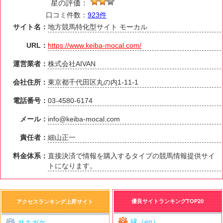
星の評価：
口コミ件数：
923件
サイト名：
地方競馬特化型サイト モーカル
URL：
https://www.keiba-mocal.com/
運営業者：
株式会社AIVAN
会社住所：
東京都千代田区丸の内1-11-1
電話番号：
03-4580-6174
メール：
info@keiba-mocal.com
責任者：
細山正一
料金体系：
直接決済で情報を購入するタイプの競馬情報提供サイ
トになります。
優良サイトランキングTOP20
アクセスランキング上昇サイト
縁（en）
サキガケ