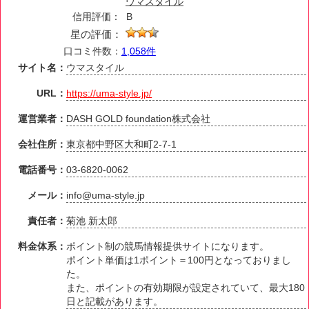
ウマスタイル
信用評価：
B
星の評価：
口コミ件数：
1,058件
サイト名：
ウマスタイル
URL：
https://uma-style.jp/
運営業者：
DASH GOLD foundation株式会社
会社住所：
東京都中野区大和町2-7-1
電話番号：
03-6820-0062
メール：
info@uma-style.jp
責任者：
菊池 新太郎
料金体系：
ポイント制の競馬情報提供サイトになります。
ポイント単価は1ポイント＝100円となっておりまし
た。
また、ポイントの有効期限が設定されていて、最大180
日と記載があります。