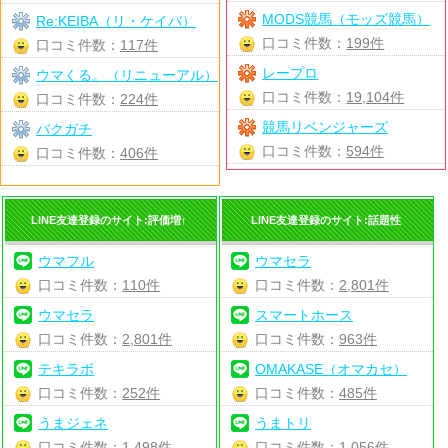
MODS競馬（モッズ競馬）
Re:KEIBA（リ・ケイバ）
口コミ件数：
199件
口コミ件数：
117件
レープロ
ウマくる。（リニューアル）
口コミ件数：
19,104件
口コミ件数：
224件
競馬リベンジャーズ
バクガチ
口コミ件数：
594件
口コミ件数：
406件
LINE友達登録のサイト:評価増↑
LINE友達登録のサイト:話題性
ウマフル
ウマセラ
口コミ件数：
110件
口コミ件数：
2,801件
ウマセラ
スマートホース
口コミ件数：
2,801件
口コミ件数：
963件
テキラボ
OMAKASE（オマカセ）
口コミ件数：
252件
口コミ件数：
485件
うまジェネ
うまトリ
口コミ件数：
1,498件
口コミ件数：
1,056件