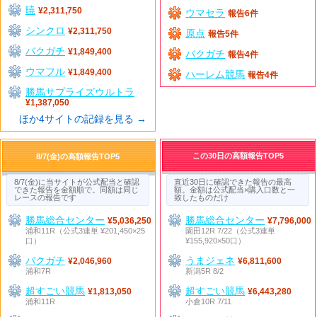
暁
¥2,311,750
ウマセラ
報告6件
シンクロ
¥2,311,750
原点
報告5件
バクガチ
¥1,849,400
バクガチ
報告4件
ウマフル
¥1,849,400
ハーレム競馬
報告4件
勝馬サプライズウルトラ
¥1,387,050
ほか4サイトの記録を見る →
この30日の高額報告TOP5
8/7(金)の高額報告TOP5
8/7(金)に当サイトが公式配当と確認
直近30日に確認できた報告の最高
できた報告を金額順で。同額は同じ
額。金額は公式配当×購入口数と一
レースの報告です
致したものだけ
勝馬総合センター
勝馬総合センター
¥5,036,250
¥7,796,000
浦和11R（公式3連単 ¥201,450×25
園田12R 7/22（公式3連単
口）
¥155,920×50口）
バクガチ
うまジェネ
¥2,046,960
¥6,811,600
浦和7R
新潟5R 8/2
超すごい競馬
超すごい競馬
¥1,813,050
¥6,443,280
浦和11R
小倉10R 7/11