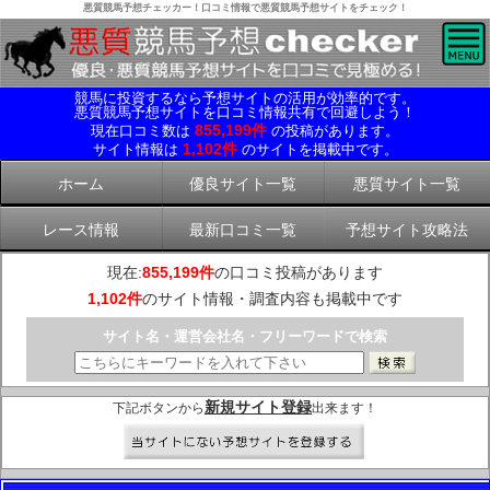
悪質競馬予想チェッカー！口コミ情報で悪質競馬予想サイトをチェック！
競馬に投資するなら予想サイトの活用が効率的です。
悪質競馬予想サイトを口コミ情報共有で回避しよう！
855,199件
現在口コミ数は
の投稿があります。
1,102件
サイト情報は
のサイトを掲載中です。
ホーム
優良サイト一覧
悪質サイト一覧
レース情報
最新口コミ一覧
予想サイト攻略法
現在:
855,199件
の口コミ投稿があります
1,102件
のサイト情報・調査内容も掲載中です
サイト名・運営会社名・フリーワードで検索
新規サイト登録
下記ボタンから
出来ます！