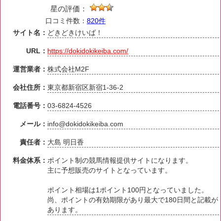
星の評価：
口コミ件数：
820件
サイト名：
どきどきけいば！
URL：
https://dokidokikeiba.com/
運営業者：
株式会社M2F
会社住所：
東京都新宿区新宿1-36-2
電話番号：
03-6824-4526
メール：
info@dokidokikeiba.com
責任者：
大島 明日香
料金体系：
ポイント制の競馬情報提供サイトになります。
主に予想販売のサイトとなっています。
ポイント相場は1ポイント100円となっていました。
尚、ポイントの有効期限があり最大で180日間と記載が
あります。