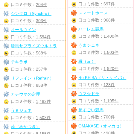
口コミ件数：
697件
口コミ件数：
204件
スマートホース
シンクロ（Synchro）
口コミ件数：
968件
口コミ件数：
303件
ハーレム競馬
オールウイン
口コミ件数：
1,400件
口コミ件数：
1,594件
うまジェネ
勝馬サプライズウルトラ
口コミ件数：
1,503件
口コミ件数：
568件
縁（en）
テキラボ
口コミ件数：
1,920件
口コミ件数：
257件
Re:KEIBA（リ・ケイバ）
リフレイン（Refrain）
口コミ件数：
123件
口コミ件数：
858件
ウマ☆ドラ
カチウマの定理
口コミ件数：
1,195件
口コミ件数：
1,482件
超すごい競馬
うまジェネ
口コミ件数：
700件
口コミ件数：
1,503件
OMAKASE（オマカセ）
暁（あかつき）
口コミ件数：
490件
口コミ件数：
8,155件