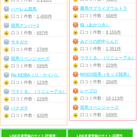
勝馬サプライズウルトラ
ハーレム競馬
口コミ件数：
568件
口コミ件数：
1,400件
暁（あかつき）
競馬ナンバー1
口コミ件数：
8,155件
口コミ件数：
697件
みどりの的中らんど
サキガケ
口コミ件数：
1,351件
口コミ件数：
278件
ウマくる。（リニューアル）
競馬リベンジャーズ
口コミ件数：
229件
口コミ件数：
599件
MODS競馬（モッズ競馬）
Re:KEIBA（リ・ケイバ）
口コミ件数：
204件
口コミ件数：
123件
レープロ
ウマくる。（リニューアル）
口コミ件数：
19,113件
口コミ件数：
229件
競馬リベンジャーズ
バクガチ
口コミ件数：
599件
口コミ件数：
420件
LINE友達登録のサイト:評価増↑
LINE友達登録のサイト:話題性