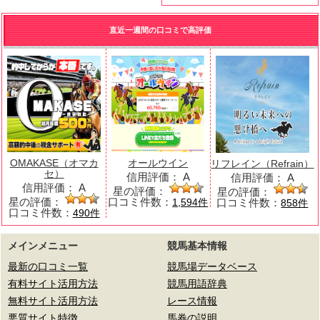
直近一週間の口コミで高評価
OMAKASE（オマカ
オールウイン
リフレイン（Refrain）
セ）
信用評価：
A
信用評価：
A
信用評価：
A
星の評価：
星の評価：
星の評価：
口コミ件数：
口コミ件数：
1,594件
858件
口コミ件数：
490件
メインメニュー
競馬基本情報
最新の口コミ一覧
競馬場データベース
有料サイト活用方法
競馬用語辞典
無料サイト活用方法
レース情報
悪質サイト特徴
馬券の説明