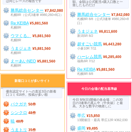
は同じレースの報告です
額。金額は公式配当×購入口数と一
致したものだけ
勝馬総合センター
¥7,842,080
勝馬総合センター
札幌8R（公式3連単 ¥980,260×8口）
¥7,842,080
札幌8R 8/8（公式3連単 ¥980,260×8
Re:KEIBA
口）
¥5,881,560
札幌8R
うまジェネ
¥6,811,600
ウマくる。
新潟5R 8/2
¥5,881,560
札幌8R
超すごい競馬
¥6,443,280
うまジェネ
小倉10R 7/11
¥5,881,560
札幌8R
ハーレム競馬
¥6,285,400
えーあいNEO
福島6R 7/12
¥5,881,560
札幌8R
Re:KEIBA
¥5,881,560
札幌8R 8/8
新着口コミが多いサイト
今日の会場の配当基準線
優良認定サイトへの直近3日の新着
口コミ 616件。投稿が多い順
今日 8/9(日)開催の各会場、この30
日の3連単の真ん中（中央値）と最
バクガチ
50件
高。大きな数字の物差しに
シンクロ
48件
帯広
¥15,850
13開催日・最高 帯広12R ¥362,030
暁
48件
盛岡
¥9,495
うまトリ
35件