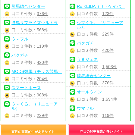
勝馬総合センター
Re:KEIBA（リ・ケイバ）
口コミ件数：
376件
口コミ件数：
123件
勝馬サプライズウルトラ
ウマくる。（リニューア
ル）
口コミ件数：
568件
口コミ件数：
229件
ウマフル
バクガチ
口コミ件数：
119件
口コミ件数：
420件
バクガチ
うまジェネ
口コミ件数：
420件
口コミ件数：
1,503件
MODS競馬（モッズ競馬）
勝馬総合センター
口コミ件数：
204件
口コミ件数：
376件
スマートホース
オールウイン
口コミ件数：
968件
口コミ件数：
1,594件
ウマくる。（リニューア
ル）
ウマフル
口コミ件数：
229件
口コミ件数：
119件
昨日の的中報告が多いサイト
直近の重賞的中があるサイト