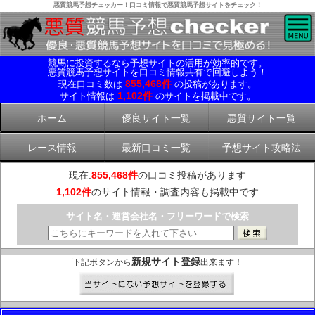
悪質競馬予想チェッカー！口コミ情報で悪質競馬予想サイトをチェック！
競馬に投資するなら予想サイトの活用が効率的です。
悪質競馬予想サイトを口コミ情報共有で回避しよう！
855,468件
現在口コミ数は
の投稿があります。
1,102件
サイト情報は
のサイトを掲載中です。
ホーム
優良サイト一覧
悪質サイト一覧
レース情報
最新口コミ一覧
予想サイト攻略法
現在:
855,468件
の口コミ投稿があります
1,102件
のサイト情報・調査内容も掲載中です
サイト名・運営会社名・フリーワードで検索
新規サイト登録
下記ボタンから
出来ます！