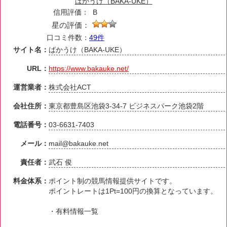
ばかうけ（BAKA-UKE）
信用評価：
B
星の評価：
口コミ件数：
49件
サイト名：
ばかうけ（BAKA-UKE）
URL：
https://www.bakauke.net/
運営業者：
株式会社ACT
会社住所：
東京都豊島区池袋3-34-7 ビジネスパーク池袋2階
電話番号：
03-6631-7403
メール：
mail@bakauke.net
責任者：
武石 俊
料金体系：
ポイント制の競馬情報提供サイトです。
ポイントレートは1Pt=100円の換算となっています。
・有料情報一覧