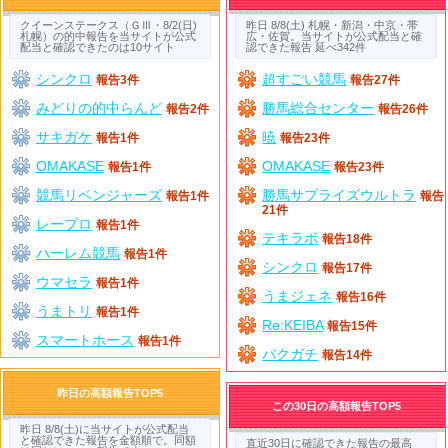
クイーンステークス（ＧⅢ・8/2(日)
昨日 8/8(土) 札幌・新潟・中京・帯
札幌）の的中報告を当サイトが公式
広・佐賀。当サイトが公式配当と確
配当と確認できたのは10サイト
認できた報告 延べ342件
シンクロ
超すごい競馬
報告3件
報告27件
みどりの的中らんど
勝馬総合センター
報告2件
報告26件
サキガケ
暁
報告1件
報告23件
OMAKASE
OMAKASE
報告1件
報告23件
競馬リベンジャーズ
勝馬サプライズウルトラ
報告1件
報告
21件
レープロ
報告1件
テキラボ
報告18件
ハーレム競馬
報告1件
シンクロ
報告17件
ウマセラ
報告1件
うまジェネ
報告16件
うまトリ
報告1件
Re:KEIBA
報告15件
スマートホース
報告1件
バクガチ
報告14件
昨日の高額報告TOP5
この30日の高額報告TOP5
昨日 8/8(土)に当サイトが公式配当
と確認できた報告を金額順で。同額
直近30日に確認できた報告の最高