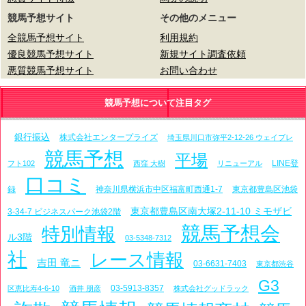
競馬予想サイト
その他のメニュー
全競馬予想サイト
利用規約
優良競馬予想サイト
新規サイト調査依頼
悪質競馬予想サイト
お問い合わせ
競馬予想について注目タグ
銀行振込
株式会社エンタープライズ
埼玉県川口市弥平2-12-26 ウェイブレ
競馬予想
平場
LINE登
フト102
西窪 大樹
リニューアル
口コミ
録
神奈川県横浜市中区福富町西通1-7
東京都豊島区池袋
東京都豊島区南大塚2-11-10 ミモザビ
3-34-7 ビジネスパーク池袋2階
競馬予想会
特別情報
ル3階
03-5348-7312
社
レース情報
吉田 竜ニ
03-6631-7403
東京都渋谷
G3
03-5913-8357
区恵比寿4-6-10
酒井 朋彦
株式会社グッドラック