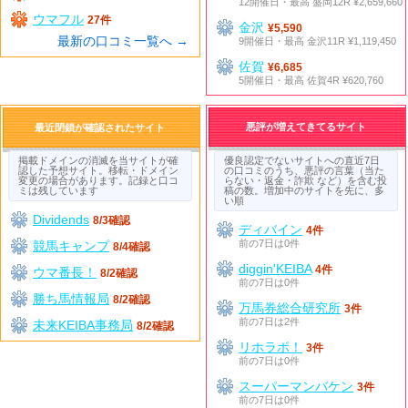
12開催日・最高 盛岡12R ¥2,659,660
ウマフル
27件
金沢
¥5,590
最新の口コミ一覧へ →
9開催日・最高 金沢11R ¥1,119,450
佐賀
¥6,685
5開催日・最高 佐賀4R ¥620,760
悪評が増えてきてるサイト
最近閉鎖が確認されたサイト
掲載ドメインの消滅を当サイトが確
優良認定でないサイトへの直近7日
認した予想サイト。移転・ドメイン
の口コミのうち、悪評の言葉（当た
変更の場合があります。記録と口コ
らない・返金・詐欺 など）を含む投
ミは残しています
稿の数。増加中のサイトを先に、多
い順
Dividends
8/3確認
ディバイン
4件
前の7日は0件
競馬キャンプ
8/4確認
diggin'KEIBA
4件
ウマ番長！
8/2確認
前の7日は0件
勝ち馬情報局
8/2確認
万馬券総合研究所
3件
前の7日は2件
未来KEIBA事務局
8/2確認
リホラボ！
3件
前の7日は0件
スーパーマンバケン
3件
前の7日は0件