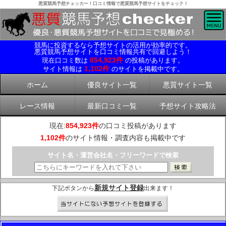
悪質競馬予想チェッカー！口コミ情報で悪質競馬予想サイトをチェック！
競馬に投資するなら予想サイトの活用が効率的です。
悪質競馬予想サイトを口コミ情報共有で回避しよう！
854,923件
現在口コミ数は
の投稿があります。
1,102件
サイト情報は
のサイトを掲載中です。
ホーム
優良サイト一覧
悪質サイト一覧
レース情報
最新口コミ一覧
予想サイト攻略法
現在:
854,923件
の口コミ投稿があります
1,102件
のサイト情報・調査内容も掲載中です
サイト名・運営会社名・フリーワードで検索
新規サイト登録
下記ボタンから
出来ます！