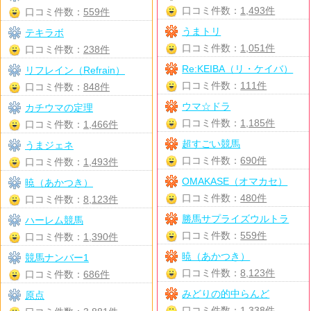
口コミ件数：
1,493件
口コミ件数：
559件
うまトリ
テキラボ
口コミ件数：
1,051件
口コミ件数：
238件
Re:KEIBA（リ・ケイバ）
リフレイン（Refrain）
口コミ件数：
111件
口コミ件数：
848件
ウマ☆ドラ
カチウマの定理
口コミ件数：
1,185件
口コミ件数：
1,466件
超すごい競馬
うまジェネ
口コミ件数：
690件
口コミ件数：
1,493件
OMAKASE（オマカセ）
暁（あかつき）
口コミ件数：
480件
口コミ件数：
8,123件
勝馬サプライズウルトラ
ハーレム競馬
口コミ件数：
559件
口コミ件数：
1,390件
暁（あかつき）
競馬ナンバー1
口コミ件数：
8,123件
口コミ件数：
686件
みどりの的中らんど
原点
口コミ件数：
1,338件