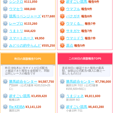
シンクロ
超すごい競馬
¥111,050
報告9件
ウマセラ
ウマフル
¥88,840
報告9件
競馬リベンジャーズ
バクガチ
¥177,680
報告8件
レープロ
ウマくる。
¥133,260
報告7件
うまトリ
サキガケ
¥44,420
報告7件
スマートホース
ウマ☆ドラ
¥8,950
報告7件
みどりの的中らんど
原点
¥555,250
報告5件
この30日の高額報告TOP5
昨日の高額報告TOP5
昨日 8/6(木)に当サイトが公式配当
直近30日に確認できた報告の最高
と確認できた報告を金額順で。同額
額。金額は公式配当×購入口数と一
は同じレースの報告です
致したものだけ
勝馬総合センター
勝馬総合センター
¥4,587,750
¥7,796,000
門別6R（公式3連単 ¥183,510×25
園田12R 7/22（公式3連単
口）
¥155,920×50口）
超すごい競馬
うまジェネ
¥3,459,420
¥6,811,600
船橋11R
新潟5R 8/2
Re:KEIBA
超すごい競馬
¥3,141,120
¥6,443,280
園田12R
小倉10R 7/11