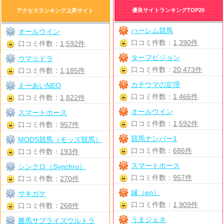
優良サイトランキングTOP20
アクセスランキング上昇サイト
ハーレム競馬
オールウイン
口コミ件数：
1,390件
口コミ件数：
1,592件
ターフビジョン
ウマ☆ドラ
口コミ件数：
20,473件
口コミ件数：
1,185件
カチウマの定理
えーあいNEO
口コミ件数：
1,466件
口コミ件数：
1,822件
オールウイン
スマートホース
口コミ件数：
1,592件
口コミ件数：
957件
競馬ナンバー1
MODS競馬（モッズ競馬）
口コミ件数：
686件
口コミ件数：
193件
スマートホース
シンクロ（Synchro）
口コミ件数：
957件
口コミ件数：
270件
縁（en）
サキガケ
口コミ件数：
1,909件
口コミ件数：
268件
うまジェネ
勝馬サプライズウルトラ