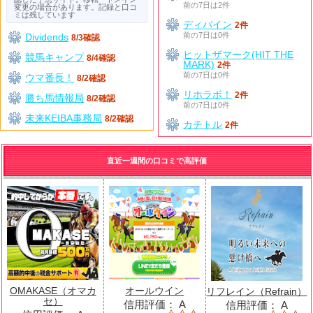
前の7日は2件
変更の場合があります。記録と口コ
ミは残しています
ディバイン
2件
前の7日は0件
Dividends
8/3確認
ヒットザマーク(HIT THE
競馬キャンプ
8/4確認
MARK)
2件
前の7日は0件
ウマ番長！
8/2確認
リホラボ！
2件
勝ち馬情報局
8/2確認
前の7日は0件
未来KEIBA事務局
8/2確認
カチトル
2件
直近一週間の口コミで高評価
OMAKASE（オマカ
オールウイン
リフレイン（Refrain）
セ）
信用評価：
A
信用評価：
A