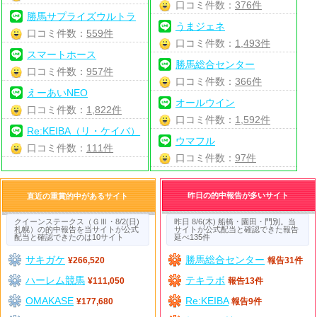
口コミ件数：
376件
勝馬サプライズウルトラ
うまジェネ
口コミ件数：
559件
口コミ件数：
1,493件
スマートホース
勝馬総合センター
口コミ件数：
957件
口コミ件数：
366件
えーあいNEO
オールウイン
口コミ件数：
1,822件
口コミ件数：
1,592件
Re:KEIBA（リ・ケイバ）
ウマフル
口コミ件数：
111件
口コミ件数：
97件
昨日の的中報告が多いサイト
直近の重賞的中があるサイト
クイーンステークス（ＧⅢ・8/2(日)
昨日 8/6(木) 船橋・園田・門別。当
札幌）の的中報告を当サイトが公式
サイトが公式配当と確認できた報告
配当と確認できたのは10サイト
延べ135件
サキガケ
勝馬総合センター
¥266,520
報告31件
ハーレム競馬
テキラボ
¥111,050
報告13件
OMAKASE
Re:KEIBA
¥177,680
報告9件