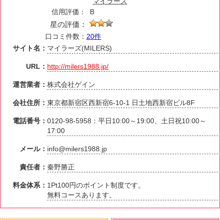
マイラーズ
信用評価：
B
星の評価：
口コミ件数：
20件
サイト名：
マイラーズ(MILERS)
URL：
http://milers1988.jp/
運営業者：
株式会社ゲイン
会社住所：
東京都新宿区西新宿6-10-1 日土地西新宿ビル8F
電話番号：
0120-98-5958：平日10:00～19:00、土日祝10:00～
17:00
メール：
info@milers1988.jp
責任者：
秦野勝正
料金体系：
1Pt100円のポイント制度です。
無料コースあります。