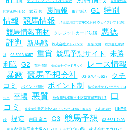
テレコムクレジット株式会社
東京都渋谷
特別
裏情報
G1
武石 俊
銀行振込
区恵比寿4-6-10
情報
競馬情報
埼玉県川口市弥平2-12-26 ウェイブレフト102
悪徳
競馬情報商材
クレジットカード決済
評判
新馬戦
株式会社アドバンス
西窪 大樹
株式会社常昇
重賞
競馬予想サイト
未勝
03-5913-8357
社
レース情報
利戦
G2
有料情報
株式会社グッドラック
暴露
競馬予想会社
クチ
03-6704-5627
ポイント制
コミ
ポイント情報
株式会社サイバーテクノロ
悪質
口
平場
神奈川県横浜市中区福富町西通1-7
ジー
コミ
LINE登
東京都中野区中央2-30-9 ツバセスPART18-320
初心者向け
競馬予想
捏造
G3
吉田 竜ニ
録
03-6631-7403
東京都豊島区南大塚2-11-10 ミモザビル3階
株式会社エウロパ