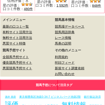
信用評価：
A
星の評価：
星の評価：
星の評価：
口コミ件数：
口コミ件数：
1,592件
848件
口コミ件数：
480件
メインメニュー
競馬基本情報
最新の口コミ一覧
競馬場データベース
有料サイト活用方法
競馬用語辞典
無料サイト活用方法
レース情報
悪質サイト特徴
馬券の説明
競馬予想サイト
その他のメニュー
全競馬予想サイト
利用規約
優良競馬予想サイト
RSSフィード
悪質競馬予想サイト
新規サイト調査依頼
お問い合わせ
競馬予想について注目タグ
東京都豊島区池袋3-34-7 ビジネスパーク池袋2階
銀行振込決済
酒井 朋彦
評価
無料情報