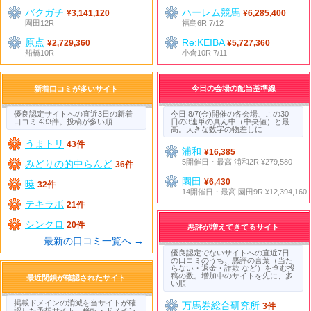
バクガチ
ハーレム競馬
¥3,141,120
¥6,285,400
園田12R
福島6R 7/12
原点
Re:KEIBA
¥2,729,360
¥5,727,360
船橋10R
小倉10R 7/11
今日の会場の配当基準線
新着口コミが多いサイト
優良認定サイトへの直近3日の新着
今日 8/7(金)開催の各会場、この30
口コミ 433件。投稿が多い順
日の3連単の真ん中（中央値）と最
高。大きな数字の物差しに
うまトリ
43件
浦和
¥16,385
5開催日・最高 浦和2R ¥279,580
みどりの的中らんど
36件
園田
¥6,430
暁
32件
14開催日・最高 園田9R ¥12,394,160
テキラボ
21件
シンクロ
20件
悪評が増えてきてるサイト
最新の口コミ一覧へ →
優良認定でないサイトへの直近7日
の口コミのうち、悪評の言葉（当た
らない・返金・詐欺 など）を含む投
稿の数。増加中のサイトを先に、多
最近閉鎖が確認されたサイト
い順
掲載ドメインの消滅を当サイトが確
万馬券総合研究所
3件
認した予想サイト。移転・ドメイン