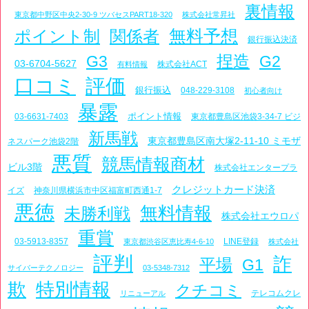
裏情報
東京都中野区中央2-30-9 ツバセスPART18-320
株式会社常昇社
ポイント制
関係者
無料予想
銀行振込決済
捏造
G3
G2
03-6704-5627
株式会社ACT
有料情報
口コミ
評価
銀行振込
048-229-3108
初心者向け
暴露
ポイント情報
03-6631-7403
東京都豊島区池袋3-34-7 ビジ
新馬戦
東京都豊島区南大塚2-11-10 ミモザ
ネスパーク池袋2階
悪質
競馬情報商材
ビル3階
株式会社エンタープラ
クレジットカード決済
イズ
神奈川県横浜市中区福富町西通1-7
悪徳
無料情報
未勝利戦
株式会社エウロパ
重賞
03-5913-8357
LINE登録
東京都渋谷区恵比寿4-6-10
株式会社
評判
詐
平場
G1
サイバーテクノロジー
03-5348-7312
欺
特別情報
クチコミ
テレコムクレ
リニューアル