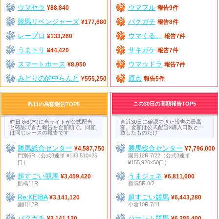
ウマセラ
ウマフル
¥88,840
報告9件
競馬リベンジャーズ
バクガチ
¥177,680
報告8件
レープロ
ウマくる。
¥133,260
報告7件
うまトリ
サキガケ
¥44,420
報告7件
スマートホース
ウマ☆ドラ
¥8,950
報告7件
みどりの的中らんど
原点
¥555,250
報告5件
この30日の高額報告TOP5
昨日の高額報告TOP5
昨日 8/6(木)に当サイトが公式配当
直近30日に確認できた報告の最高
と確認できた報告を金額順で。同額
額。金額は公式配当×購入口数と一
は同じレースの報告です
致したものだけ
勝馬総合センター
勝馬総合センター
¥4,587,750
¥7,796,000
門別6R（公式3連単 ¥183,510×25
園田12R 7/22（公式3連単
口）
¥155,920×50口）
超すごい競馬
うまジェネ
¥3,459,420
¥6,811,600
船橋11R
新潟5R 8/2
Re:KEIBA
超すごい競馬
¥3,141,120
¥6,443,280
園田12R
小倉10R 7/11
バクガチ
ハーレム競馬
¥3,141,120
¥6,285,400