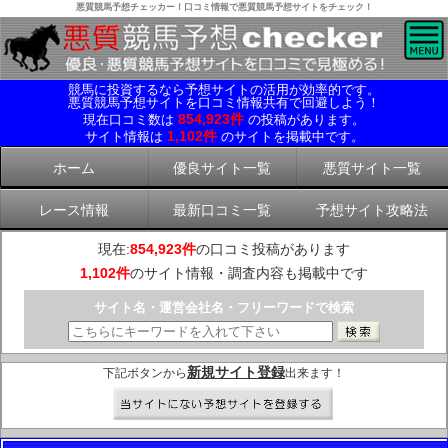
悪質競馬予想チェッカー！口コミ情報で悪質競馬予想サイトをチェック！
競馬に投資するなら予想サイトの活用が効率的です。
悪質競馬予想サイトを口コミ情報共有で回避しよう！
854,923件
現在口コミ数は
の投稿があります。
1,102件
サイト情報は
のサイトを掲載中です。
ホーム
優良サイト一覧
悪質サイト一覧
レース情報
最新口コミ一覧
予想サイト攻略法
現在:
854,923件
の口コミ投稿があります
1,102件
のサイト情報・調査内容も掲載中です
サイト名・運営会社名・フリーワードで検索
新規サイト登録
下記ボタンから
出来ます！