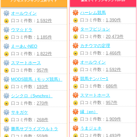
アクセスランキング上昇サイト
ハーレム競馬
オールウイン
口コミ件数：
1,390件
口コミ件数：
1,592件
ターフビジョン
ウマ☆ドラ
口コミ件数：
20,473件
口コミ件数：
1,185件
カチウマの定理
えーあいNEO
口コミ件数：
1,466件
口コミ件数：
1,822件
オールウイン
スマートホース
口コミ件数：
1,592件
口コミ件数：
957件
競馬ナンバー1
MODS競馬（モッズ競馬）
口コミ件数：
686件
口コミ件数：
193件
スマートホース
シンクロ（Synchro）
口コミ件数：
957件
口コミ件数：
270件
縁（en）
サキガケ
口コミ件数：
1,909件
口コミ件数：
268件
うまジェネ
勝馬サプライズウルトラ
口コミ件数：
1,493件
口コミ件数：
559件