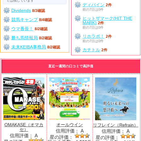
ミは残しています
ディバイン
2件
前の7日は0件
Dividends
8/3確認
ヒットザマーク(HIT THE
競馬キャンプ
8/4確認
MARK)
2件
前の7日は0件
ウマ番長！
8/2確認
リホラボ！
2件
勝ち馬情報局
8/2確認
前の7日は0件
未来KEIBA事務局
8/2確認
カチトル
2件
直近一週間の口コミで高評価
OMAKASE（オマカ
オールウイン
リフレイン（Refrain）
セ）
信用評価：
A
信用評価：
A
信用評価：
A
星の評価：
星の評価：