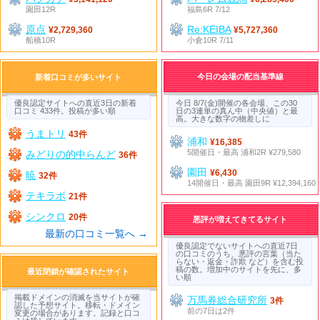
園田12R
福島6R 7/12
原点
Re:KEIBA
¥2,729,360
¥5,727,360
船橋10R
小倉10R 7/11
今日の会場の配当基準線
新着口コミが多いサイト
優良認定サイトへの直近3日の新着
今日 8/7(金)開催の各会場、この30
口コミ 433件。投稿が多い順
日の3連単の真ん中（中央値）と最
高。大きな数字の物差しに
うまトリ
43件
浦和
¥16,385
5開催日・最高 浦和2R ¥279,580
みどりの的中らんど
36件
園田
¥6,430
暁
32件
14開催日・最高 園田9R ¥12,394,160
テキラボ
21件
シンクロ
20件
悪評が増えてきてるサイト
最新の口コミ一覧へ →
優良認定でないサイトへの直近7日
の口コミのうち、悪評の言葉（当た
らない・返金・詐欺 など）を含む投
稿の数。増加中のサイトを先に、多
最近閉鎖が確認されたサイト
い順
掲載ドメインの消滅を当サイトが確
万馬券総合研究所
3件
認した予想サイト。移転・ドメイン
前の7日は2件
変更の場合があります。記録と口コ