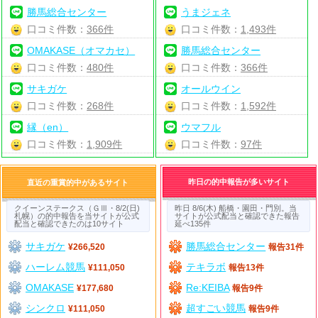
勝馬総合センター
うまジェネ
口コミ件数：
366件
口コミ件数：
1,493件
OMAKASE（オマカセ）
勝馬総合センター
口コミ件数：
480件
口コミ件数：
366件
サキガケ
オールウイン
口コミ件数：
268件
口コミ件数：
1,592件
縁（en）
ウマフル
口コミ件数：
1,909件
口コミ件数：
97件
昨日の的中報告が多いサイト
直近の重賞的中があるサイト
クイーンステークス（ＧⅢ・8/2(日)
昨日 8/6(木) 船橋・園田・門別。当
札幌）の的中報告を当サイトが公式
サイトが公式配当と確認できた報告
配当と確認できたのは10サイト
延べ135件
サキガケ
勝馬総合センター
¥266,520
報告31件
ハーレム競馬
テキラボ
¥111,050
報告13件
OMAKASE
Re:KEIBA
¥177,680
報告9件
シンクロ
超すごい競馬
¥111,050
報告9件