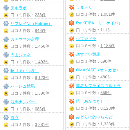
うまトリ
テキラボ
口コミ件数：
1,051件
口コミ件数：
238件
Re:KEIBA（リ・ケイバ）
リフレイン（Refrain）
口コミ件数：
111件
口コミ件数：
848件
ウマ☆ドラ
カチウマの定理
口コミ件数：
1,185件
口コミ件数：
1,466件
超すごい競馬
うまジェネ
口コミ件数：
690件
口コミ件数：
1,493件
OMAKASE（オマカセ）
暁（あかつき）
口コミ件数：
480件
口コミ件数：
8,123件
勝馬サプライズウルトラ
ハーレム競馬
口コミ件数：
559件
口コミ件数：
1,390件
暁（あかつき）
競馬ナンバー1
口コミ件数：
8,123件
口コミ件数：
686件
みどりの的中らんど
原点
口コミ件数：
1,338件
口コミ件数：
3,881件