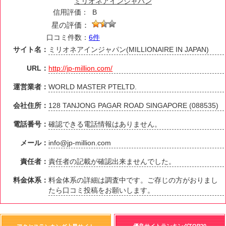
ミリオネアインジャパン
信用評価：
B
星の評価：
口コミ件数：
6件
サイト名：
ミリオネアインジャパン(MILLIONAIRE IN JAPAN)
URL：
http://jp-million.com/
運営業者：
WORLD MASTER PTELTD.
会社住所：
128 TANJONG PAGAR ROAD SINGAPORE (088535)
電話番号：
確認できる電話情報はありません。
メール：
info@jp-million.com
責任者：
責任者の記載が確認出来ませんでした。
料金体系：
料金体系の詳細は調査中です。ご存じの方がおりまし
たら口コミ投稿をお願いします。
優良サイトランキングTOP20