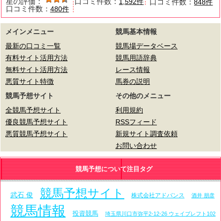
星の評価：
口コミ件数：
口コミ件数：
1,592件
848件
口コミ件数：
480件
メインメニュー
競馬基本情報
最新の口コミ一覧
競馬場データベース
有料サイト活用方法
競馬用語辞典
無料サイト活用方法
レース情報
悪質サイト特徴
馬券の説明
競馬予想サイト
その他のメニュー
全競馬予想サイト
利用規約
優良競馬予想サイト
RSSフィード
悪質競馬予想サイト
新規サイト調査依頼
お問い合わせ
競馬予想について注目タグ
競馬予想サイト
武石 俊
株式会社アドバンス
酒井 朋彦
競馬情報
投資競馬
埼玉県川口市弥平2-12-26 ウェイブレフト102