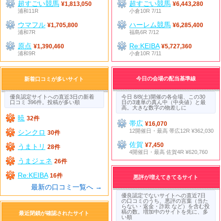
超すごい競馬
超すごい競馬
¥1,813,050
¥6,443,280
浦和11R
小倉10R 7/11
ウマフル
ハーレム競馬
¥1,705,800
¥6,285,400
浦和7R
福島6R 7/12
原点
Re:KEIBA
¥1,390,460
¥5,727,360
浦和9R
小倉10R 7/11
今日の会場の配当基準線
新着口コミが多いサイト
優良認定サイトへの直近3日の新着
今日 8/8(土)開催の各会場、この30
口コミ 396件。投稿が多い順
日の3連単の真ん中（中央値）と最
高。大きな数字の物差しに
暁
32件
帯広
¥16,070
12開催日・最高 帯広12R ¥362,030
シンクロ
30件
佐賀
¥7,450
うまトリ
28件
4開催日・最高 佐賀4R ¥620,760
うまジェネ
26件
Re:KEIBA
16件
悪評が増えてきてるサイト
最新の口コミ一覧へ →
優良認定でないサイトへの直近7日
の口コミのうち、悪評の言葉（当た
らない・返金・詐欺 など）を含む投
稿の数。増加中のサイトを先に、多
最近閉鎖が確認されたサイト
い順