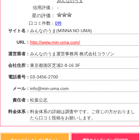
みんなのうま
信用評価：
-
星の評価：
口コミ件数：
0件
サイト名：
みんなのうま(MINNA NO UMA)
URL：
http://www.min-uma.com/
運営業者：
みんなのうま運営事務局 株式会社コラゾン
会社住所：
東京都港区芝浦2-8-16 3F
電話番号：
03-3456-2700
メール：
info@min-uma.com
責任者：
松葉公志
料金体系：
料金体系の詳細は調査中です。ご存じの方がおりまし
たら口コミ投稿をお願いします。
優良サイトランキングTOP20