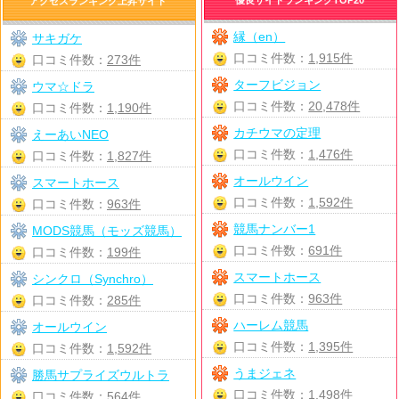
アクセスランキング上昇サイト
縁（en）
サキガケ
口コミ件数：
1,915件
口コミ件数：
273件
ターフビジョン
ウマ☆ドラ
口コミ件数：
20,478件
口コミ件数：
1,190件
カチウマの定理
えーあいNEO
口コミ件数：
1,476件
口コミ件数：
1,827件
オールウイン
スマートホース
口コミ件数：
1,592件
口コミ件数：
963件
競馬ナンバー1
MODS競馬（モッズ競馬）
口コミ件数：
691件
口コミ件数：
199件
スマートホース
シンクロ（Synchro）
口コミ件数：
963件
口コミ件数：
285件
ハーレム競馬
オールウイン
口コミ件数：
1,395件
口コミ件数：
1,592件
うまジェネ
勝馬サプライズウルトラ
口コミ件数：
1,498件
口コミ件数：
564件