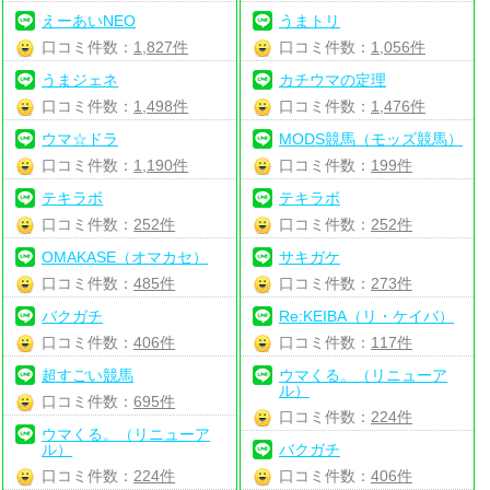
えーあいNEO
うまトリ
口コミ件数：
1,827件
口コミ件数：
1,056件
うまジェネ
カチウマの定理
口コミ件数：
1,498件
口コミ件数：
1,476件
ウマ☆ドラ
MODS競馬（モッズ競馬）
口コミ件数：
1,190件
口コミ件数：
199件
テキラボ
テキラボ
口コミ件数：
252件
口コミ件数：
252件
OMAKASE（オマカセ）
サキガケ
口コミ件数：
485件
口コミ件数：
273件
バクガチ
Re:KEIBA（リ・ケイバ）
口コミ件数：
406件
口コミ件数：
117件
超すごい競馬
ウマくる。（リニューア
ル）
口コミ件数：
695件
口コミ件数：
224件
ウマくる。（リニューア
ル）
バクガチ
口コミ件数：
224件
口コミ件数：
406件