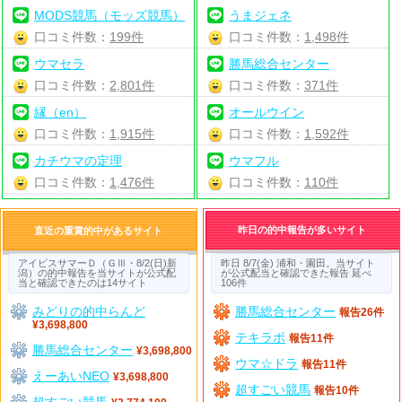
MODS競馬（モッズ競馬）
うまジェネ
口コミ件数：
199件
口コミ件数：
1,498件
ウマセラ
勝馬総合センター
口コミ件数：
2,801件
口コミ件数：
371件
縁（en）
オールウイン
口コミ件数：
1,915件
口コミ件数：
1,592件
カチウマの定理
ウマフル
口コミ件数：
1,476件
口コミ件数：
110件
昨日の的中報告が多いサイト
直近の重賞的中があるサイト
アイビスサマーＤ（ＧⅢ・8/2(日)新
昨日 8/7(金) 浦和・園田。当サイト
潟）の的中報告を当サイトが公式配
が公式配当と確認できた報告 延べ
当と確認できたのは14サイト
106件
みどりの的中らんど
勝馬総合センター
報告26件
¥3,698,800
テキラボ
報告11件
勝馬総合センター
¥3,698,800
ウマ☆ドラ
報告11件
えーあいNEO
¥3,698,800
超すごい競馬
報告10件
超すごい競馬