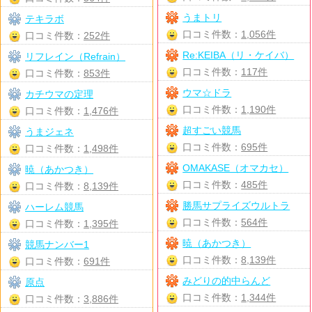
うまトリ
テキラボ
口コミ件数：
1,056件
口コミ件数：
252件
Re:KEIBA（リ・ケイバ）
リフレイン（Refrain）
口コミ件数：
117件
口コミ件数：
853件
ウマ☆ドラ
カチウマの定理
口コミ件数：
1,190件
口コミ件数：
1,476件
超すごい競馬
うまジェネ
口コミ件数：
695件
口コミ件数：
1,498件
OMAKASE（オマカセ）
暁（あかつき）
口コミ件数：
485件
口コミ件数：
8,139件
勝馬サプライズウルトラ
ハーレム競馬
口コミ件数：
564件
口コミ件数：
1,395件
暁（あかつき）
競馬ナンバー1
口コミ件数：
8,139件
口コミ件数：
691件
みどりの的中らんど
原点
口コミ件数：
1,344件
口コミ件数：
3,886件