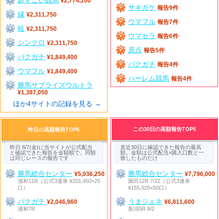
¥2,774,100
サキガケ
報告9件
縁
¥2,311,750
ウマフル
報告7件
暁
¥2,311,750
ウマセラ
報告6件
シンクロ
¥2,311,750
原点
報告5件
バクガチ
¥1,849,400
バクガチ
報告4件
ウマフル
¥1,849,400
ハーレム競馬
報告4件
勝馬サプライズウルトラ
¥1,387,050
ほか4サイトの記録を見る →
この30日の高額報告TOP5
昨日の高額報告TOP5
昨日 8/7(金)に当サイトが公式配当
直近30日に確認できた報告の最高
と確認できた報告を金額順で。同額
額。金額は公式配当×購入口数と一
は同じレースの報告です
致したものだけ
勝馬総合センター
勝馬総合センター
¥5,036,250
¥7,796,000
浦和11R（公式3連単 ¥201,450×25
園田12R 7/22（公式3連単
口）
¥155,920×50口）
バクガチ
うまジェネ
¥2,046,960
¥6,811,600
浦和7R
新潟5R 8/2