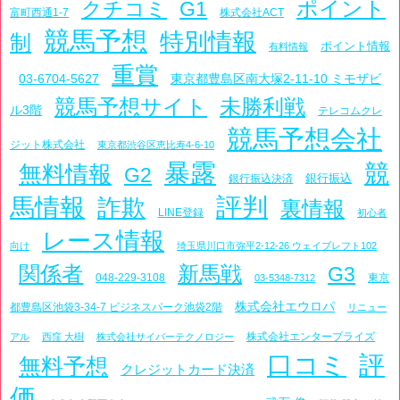
ポイント
クチコミ
G1
富町西通1-7
株式会社ACT
競馬予想
特別情報
制
ポイント情報
有料情報
重賞
03-6704-5627
東京都豊島区南大塚2-11-10 ミモザビ
競馬予想サイト
未勝利戦
ル3階
テレコムクレ
競馬予想会社
ジット株式会社
東京都渋谷区恵比寿4-6-10
暴露
競
無料情報
G2
銀行振込
銀行振込決済
評判
馬情報
詐欺
裏情報
LINE登録
初心者
レース情報
向け
埼玉県川口市弥平2-12-26 ウェイブレフト102
関係者
新馬戦
G3
048-229-3108
東京
03-5348-7312
株式会社エウロパ
都豊島区池袋3-34-7 ビジネスパーク池袋2階
リニュー
株式会社エンタープライズ
アル
西窪 大樹
株式会社サイバーテクノロジー
口コミ
評
無料予想
クレジットカード決済
価