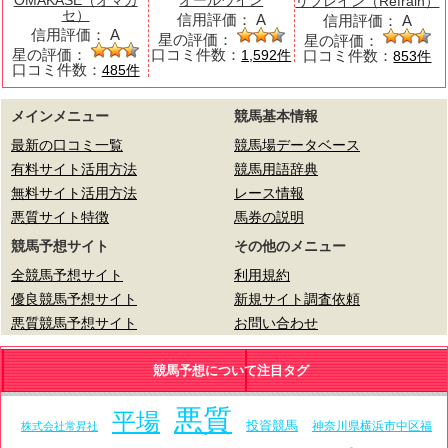
OMAKASE（オマカ
オールウイン
リフレイン（Refrain）
セ）
信用評価：
A
信用評価：
A
信用評価：
A
星の評価：
星の評価：
星の評価：
口コミ件数：
口コミ件数：
1,592件
853件
口コミ件数：
485件
メインメニュー
競馬基本情報
最新の口コミ一覧
競馬場データベース
有料サイト活用方法
競馬用語辞典
無料サイト活用方法
レース情報
悪質サイト特徴
馬券の説明
競馬予想サイト
その他のメニュー
全競馬予想サイト
利用規約
優良競馬予想サイト
新規サイト調査依頼
悪質競馬予想サイト
お問い合わせ
競馬予想について注目タグ
悪質
平場
投資競馬
神奈川県横浜市中区福
株式会社常昇社