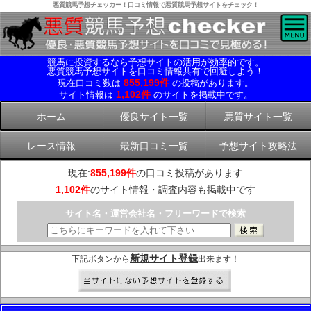
悪質競馬予想チェッカー！口コミ情報で悪質競馬予想サイトをチェック！
競馬に投資するなら予想サイトの活用が効率的です。
悪質競馬予想サイトを口コミ情報共有で回避しよう！
855,199件
現在口コミ数は
の投稿があります。
1,102件
サイト情報は
のサイトを掲載中です。
ホーム
優良サイト一覧
悪質サイト一覧
レース情報
最新口コミ一覧
予想サイト攻略法
現在:
855,199件
の口コミ投稿があります
1,102件
のサイト情報・調査内容も掲載中です
サイト名・運営会社名・フリーワードで検索
新規サイト登録
下記ボタンから
出来ます！