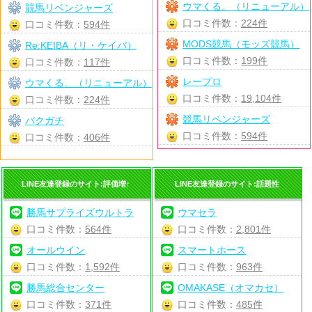
ウマくる。（リニューアル）
競馬リベンジャーズ
口コミ件数：
224件
口コミ件数：
594件
MODS競馬（モッズ競馬）
Re:KEIBA（リ・ケイバ）
口コミ件数：
199件
口コミ件数：
117件
レープロ
ウマくる。（リニューアル）
口コミ件数：
19,104件
口コミ件数：
224件
競馬リベンジャーズ
バクガチ
口コミ件数：
594件
口コミ件数：
406件
LINE友達登録のサイト:評価増↑
LINE友達登録のサイト:話題性
勝馬サプライズウルトラ
ウマセラ
口コミ件数：
564件
口コミ件数：
2,801件
オールウイン
スマートホース
口コミ件数：
1,592件
口コミ件数：
963件
勝馬総合センター
OMAKASE（オマカセ）
口コミ件数：
371件
口コミ件数：
485件