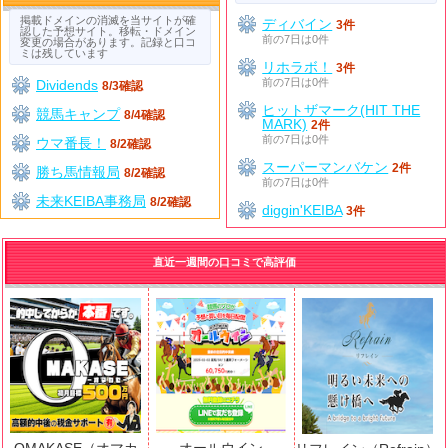
掲載ドメインの消滅を当サイトが確
ディバイン
3件
認した予想サイト。移転・ドメイン
前の7日は0件
変更の場合があります。記録と口コ
ミは残しています
リホラボ！
3件
前の7日は0件
Dividends
8/3確認
ヒットザマーク(HIT THE
競馬キャンプ
8/4確認
MARK)
2件
前の7日は0件
ウマ番長！
8/2確認
スーパーマンバケン
2件
勝ち馬情報局
8/2確認
前の7日は0件
未来KEIBA事務局
8/2確認
diggin'KEIBA
3件
直近一週間の口コミで高評価