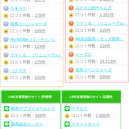
みどりの的中らんど
サキガケ
口コミ件数：
1,351件
口コミ件数：
278件
ウマくる。（リニューアル）
競馬リベンジャーズ
口コミ件数：
229件
口コミ件数：
599件
MODS競馬（モッズ競馬）
Re:KEIBA（リ・ケイバ）
口コミ件数：
204件
口コミ件数：
123件
レープロ
ウマくる。（リニューアル）
口コミ件数：
19,113件
口コミ件数：
229件
競馬リベンジャーズ
バクガチ
口コミ件数：
599件
口コミ件数：
420件
LINE友達登録のサイト:評価増↑
LINE友達登録のサイト:話題性
勝馬サプライズウルトラ
ウマセラ
口コミ件数：
568件
口コミ件数：
2,806件
勝馬総合センター
スマートホース