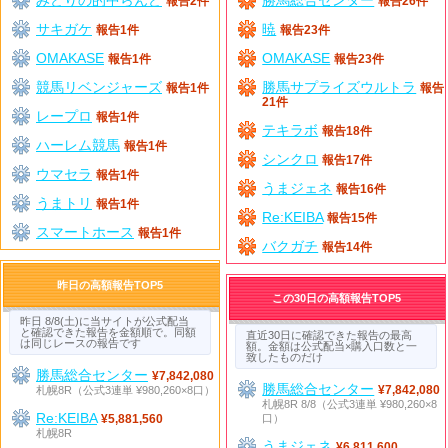
報告2件
報告26件
サキガケ
暁
報告1件
報告23件
OMAKASE
OMAKASE
報告1件
報告23件
競馬リベンジャーズ
勝馬サプライズウルトラ
報告1件
報告
21件
レープロ
報告1件
テキラボ
報告18件
ハーレム競馬
報告1件
シンクロ
報告17件
ウマセラ
報告1件
うまジェネ
報告16件
うまトリ
報告1件
Re:KEIBA
報告15件
スマートホース
報告1件
バクガチ
報告14件
昨日の高額報告TOP5
この30日の高額報告TOP5
昨日 8/8(土)に当サイトが公式配当
と確認できた報告を金額順で。同額
直近30日に確認できた報告の最高
は同じレースの報告です
額。金額は公式配当×購入口数と一
致したものだけ
勝馬総合センター
¥7,842,080
勝馬総合センター
札幌8R（公式3連単 ¥980,260×8口）
¥7,842,080
札幌8R 8/8（公式3連単 ¥980,260×8
Re:KEIBA
口）
¥5,881,560
札幌8R
うまジェネ
¥6,811,600