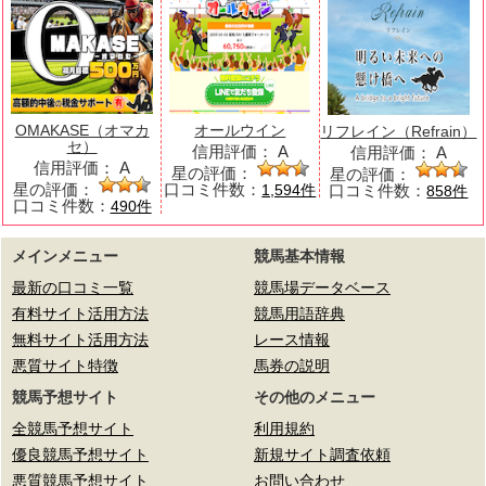
OMAKASE（オマカ
オールウイン
リフレイン（Refrain）
セ）
信用評価：
A
信用評価：
A
信用評価：
A
星の評価：
星の評価：
星の評価：
口コミ件数：
口コミ件数：
1,594件
858件
口コミ件数：
490件
メインメニュー
競馬基本情報
最新の口コミ一覧
競馬場データベース
有料サイト活用方法
競馬用語辞典
無料サイト活用方法
レース情報
悪質サイト特徴
馬券の説明
競馬予想サイト
その他のメニュー
全競馬予想サイト
利用規約
優良競馬予想サイト
新規サイト調査依頼
悪質競馬予想サイト
お問い合わせ