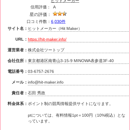
ヒットメーカー
信用評価：
A
星の評価：
口コミ件数：
6,030件
サイト名：
ヒットメーカー（Hit Maker）
URL：
https://hit-maker.info/
運営業者：
株式会社ツートップ
会社住所：
東京都港区南青山3-15-9 MINOWA表参道3F-40
電話番号：
03-6757-2676
メール：
info@hit-maker.info
責任者：
石田 秀政
料金体系：
ポイント制の競馬情報提供サイトになります。
ptについては、有料情報1pt＝100円（10%税込）とな
っています。