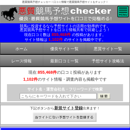
悪質競馬予想チェッカー！口コミ情報で悪質競馬予想サイトをチェック！
競馬に投資するなら予想サイトの活用が効率的です。
悪質競馬予想サイトを口コミ情報共有で回避しよう！
855,468件
現在口コミ数は
の投稿があります。
1,102件
サイト情報は
のサイトを掲載中です。
ホーム
優良サイト一覧
悪質サイト一覧
レース情報
最新口コミ一覧
予想サイト攻略法
現在:
855,468件
の口コミ投稿があります
1,102件
のサイト情報・調査内容も掲載中です
サイト名・運営会社名・フリーワードで検索
新規サイト登録
下記ボタンから
出来ます！