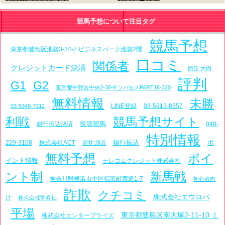
競馬予想について注目タグ
競馬予想
東京都豊島区池袋3-34-7 ビジネスパーク池袋2階
口コミ
関係者
クレジットカード決済
西窪 大樹
評判
G1
G2
東京都中野区中央2-30-9 ツバセスPART18-320
無料情報
未勝
LINE登録
03-5913-8357
03-5348-7312
利戦
競馬予想サイト
投資競馬
銀行振込決済
048-
特別情報
銀行振込
ポ
229-3108
株式会社ACT
酒井 朋彦
無料予想
ポイ
イント情報
テレコムクレジット株式会社
ント制
新馬戦
神奈川県横浜市中区福富町西通1-7
初心者向
詐欺
クチコミ
株式会社エウロパ
け
株式会社常昇社
平場
東京都豊島区南大塚2-11-10 ミ
株式会社エンタープライズ