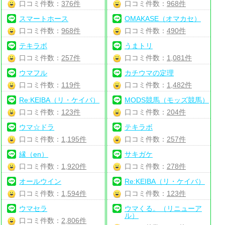
口コミ件数：
376件
口コミ件数：
968件
スマートホース
OMAKASE（オマカセ）
口コミ件数：
968件
口コミ件数：
490件
テキラボ
うまトリ
口コミ件数：
257件
口コミ件数：
1,081件
ウマフル
カチウマの定理
口コミ件数：
119件
口コミ件数：
1,482件
Re:KEIBA（リ・ケイバ）
MODS競馬（モッズ競馬）
口コミ件数：
123件
口コミ件数：
204件
ウマ☆ドラ
テキラボ
口コミ件数：
1,195件
口コミ件数：
257件
縁（en）
サキガケ
口コミ件数：
1,920件
口コミ件数：
278件
オールウイン
Re:KEIBA（リ・ケイバ）
口コミ件数：
1,594件
口コミ件数：
123件
ウマセラ
ウマくる。（リニューア
ル）
口コミ件数：
2,806件