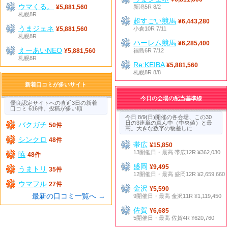
ウマくる。
新潟5R 8/2
¥5,881,560
札幌8R
超すごい競馬
¥6,443,280
うまジェネ
小倉10R 7/11
¥5,881,560
札幌8R
ハーレム競馬
¥6,285,400
えーあいNEO
福島6R 7/12
¥5,881,560
札幌8R
Re:KEIBA
¥5,881,560
札幌8R 8/8
新着口コミが多いサイト
今日の会場の配当基準線
優良認定サイトへの直近3日の新着
口コミ 616件。投稿が多い順
今日 8/9(日)開催の各会場、この30
日の3連単の真ん中（中央値）と最
バクガチ
50件
高。大きな数字の物差しに
シンクロ
48件
帯広
¥15,850
13開催日・最高 帯広12R ¥362,030
暁
48件
盛岡
¥9,495
うまトリ
35件
12開催日・最高 盛岡12R ¥2,659,660
ウマフル
27件
金沢
¥5,590
最新の口コミ一覧へ →
9開催日・最高 金沢11R ¥1,119,450
佐賀
¥6,685
5開催日・最高 佐賀4R ¥620,760