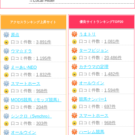
→Local Hitter
優良サイトランキングTOP20
アクセスランキング上昇サイト
うまトリ
原点
口コミ件数：
1,081件
口コミ件数：
3,891件
ターフビジョン
ウマ☆ドラ
口コミ件数：
20,486件
口コミ件数：
1,195件
カチウマの定理
えーあいNEO
口コミ件数：
1,482件
口コミ件数：
1,832件
オールウイン
スマートホース
口コミ件数：
1,594件
口コミ件数：
968件
競馬ナンバー1
MODS競馬（モッズ競馬）
口コミ件数：
697件
口コミ件数：
204件
スマートホース
シンクロ（Synchro）
口コミ件数：
968件
口コミ件数：
303件
ハーレム競馬
オールウイン