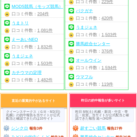
口コミ件数：
229件
MODS競馬（モッズ競馬）
バクガチ
口コミ件数：
204件
口コミ件数：
420件
うまトリ
うまジェネ
口コミ件数：
1,081件
口コミ件数：
1,503件
えーあいNEO
勝馬総合センター
口コミ件数：
1,832件
口コミ件数：
376件
うまジェネ
オールウイン
口コミ件数：
1,503件
口コミ件数：
1,594件
カチウマの定理
ウマフル
口コミ件数：
1,482件
口コミ件数：
119件
昨日の的中報告が多いサイト
直近の重賞的中があるサイト
クイーンステークス（ＧⅢ・8/2(日)
昨日 8/8(土) 札幌・新潟・中京・帯
札幌）の的中報告を当サイトが公式
広・佐賀。当サイトが公式配当と確
配当と確認できたのは10サイト
認できた報告 延べ342件
シンクロ
超すごい競馬
報告3件
報告27件
みどりの的中らんど
勝馬総合センター