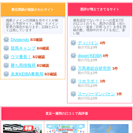
悪評が増えてきてるサイト
最近閉鎖が確認されたサイト
掲載ドメインの消滅を当サイトが確
優良認定でないサイトへの直近7日
認した予想サイト。移転・ドメイン
の口コミのうち、悪評の言葉（当た
変更の場合があります。記録と口コ
らない・返金・詐欺 など）を含む投
ミは残しています
稿の数。増加中のサイトを先に、多
い順
Dividends
8/3確認
ディバイン
4件
前の7日は0件
競馬キャンプ
8/4確認
diggin'KEIBA
4件
ウマ番長！
8/2確認
前の7日は0件
勝ち馬情報局
8/2確認
万馬券総合研究所
3件
前の7日は2件
未来KEIBA事務局
8/2確認
リホラボ！
3件
前の7日は0件
スーパーマンバケン
3件
前の7日は0件
直近一週間の口コミで高評価