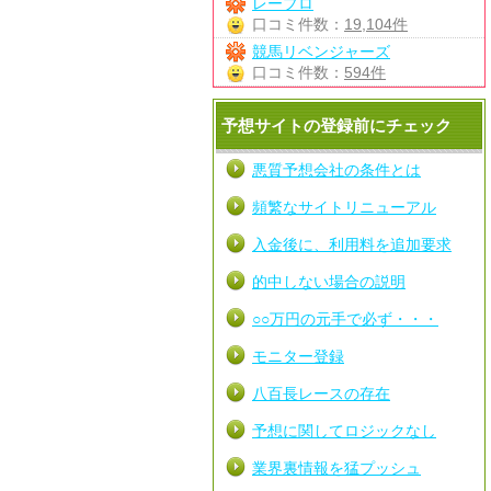
レープロ
口コミ件数：
19,104件
競馬リベンジャーズ
口コミ件数：
594件
予想サイトの登録前にチェック
悪質予想会社の条件とは
頻繁なサイトリニューアル
入金後に、利用料を追加要求
的中しない場合の説明
○○万円の元手で必ず・・・
モニター登録
八百長レースの存在
予想に関してロジックなし
業界裏情報を猛プッシュ