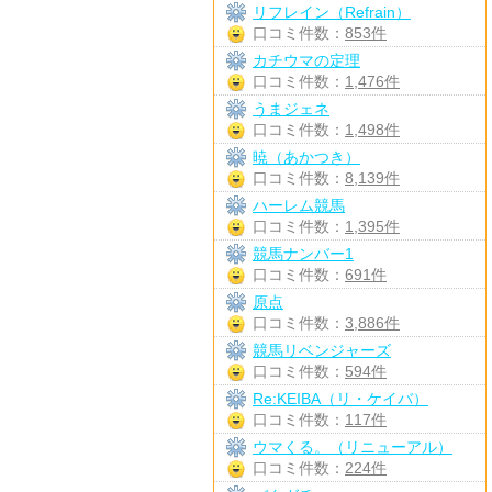
リフレイン（Refrain）
口コミ件数：
853件
カチウマの定理
口コミ件数：
1,476件
うまジェネ
口コミ件数：
1,498件
暁（あかつき）
口コミ件数：
8,139件
ハーレム競馬
口コミ件数：
1,395件
競馬ナンバー1
口コミ件数：
691件
原点
口コミ件数：
3,886件
競馬リベンジャーズ
口コミ件数：
594件
Re:KEIBA（リ・ケイバ）
口コミ件数：
117件
ウマくる。（リニューアル）
口コミ件数：
224件