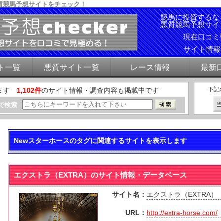
質競馬予想サイトをチェック！
競馬に投資するな
悪質競馬予想サイ
現在口コ
サイト情
ト一覧
悪質サイト一覧
レース情報
最新
下記
ます
1,102件
のサイト情報・調査内容も掲載中です
で検索
Newスターホースのタグに関連するサイトを表示します
エクストラ（EXTRA）のサイト情報・データベース
サイト名：
エクストラ（EXTRA）
URL：
http://extra-horse.com/