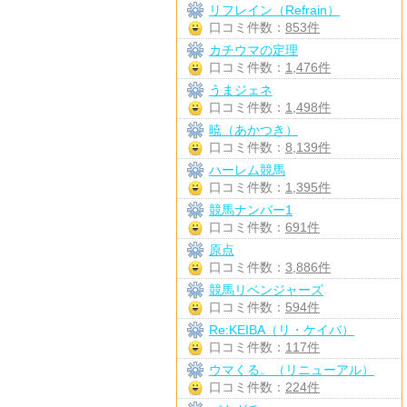
リフレイン（Refrain）
口コミ件数：
853件
カチウマの定理
口コミ件数：
1,476件
うまジェネ
口コミ件数：
1,498件
暁（あかつき）
口コミ件数：
8,139件
ハーレム競馬
口コミ件数：
1,395件
競馬ナンバー1
口コミ件数：
691件
原点
口コミ件数：
3,886件
競馬リベンジャーズ
口コミ件数：
594件
Re:KEIBA（リ・ケイバ）
口コミ件数：
117件
ウマくる。（リニューアル）
口コミ件数：
224件