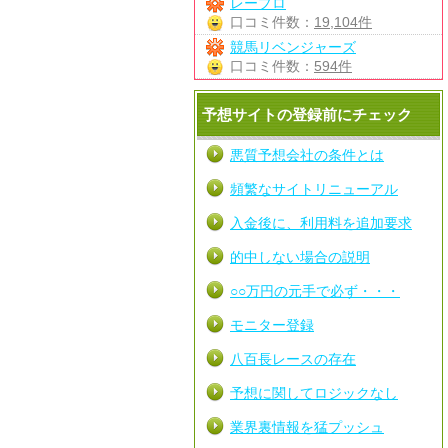
レープロ
口コミ件数：
19,104件
競馬リベンジャーズ
口コミ件数：
594件
予想サイトの登録前にチェック
悪質予想会社の条件とは
頻繁なサイトリニューアル
入金後に、利用料を追加要求
的中しない場合の説明
○○万円の元手で必ず・・・
モニター登録
八百長レースの存在
予想に関してロジックなし
業界裏情報を猛プッシュ