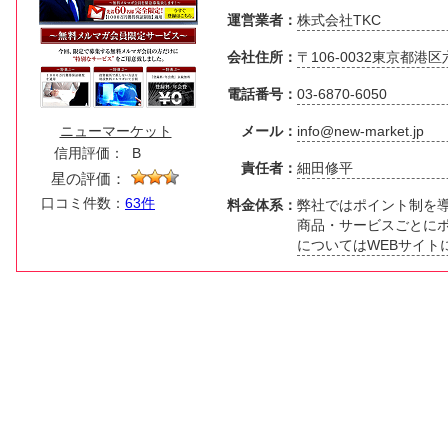
運営業者：
株式会社TKC
会社住所：
〒106-0032東京都港区
電話番号：
03-6870-6050
ニューマーケット
メール：
info@new-market.jp
信用評価：
B
責任者：
細田修平
星の評価：
口コミ件数：
63件
料金体系：
弊社ではポイント制を導
商品・サービスごとに
についてはWEBサイト