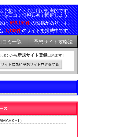
ら予想サイトの活用が効率的です。
トを口コミ情報共有で回避しよう！
ミ数は
の投稿があります。
855,199件
報は
のサイトを掲載中です。
1,102件
口コミ一覧
予想サイト攻略法
新規サイト登録
ボタンから
出来ます！
ース
MARKET）