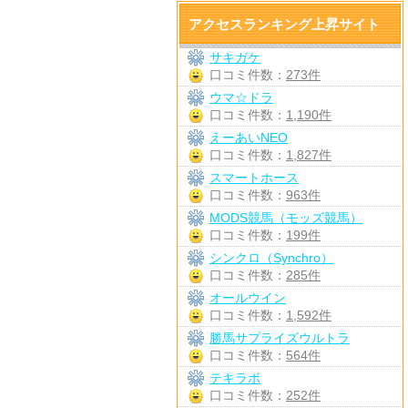
アクセスランキング上昇サイト
サキガケ
口コミ件数：
273件
ウマ☆ドラ
口コミ件数：
1,190件
えーあいNEO
口コミ件数：
1,827件
スマートホース
口コミ件数：
963件
MODS競馬（モッズ競馬）
口コミ件数：
199件
シンクロ（Synchro）
口コミ件数：
285件
オールウイン
口コミ件数：
1,592件
勝馬サプライズウルトラ
口コミ件数：
564件
テキラボ
口コミ件数：
252件