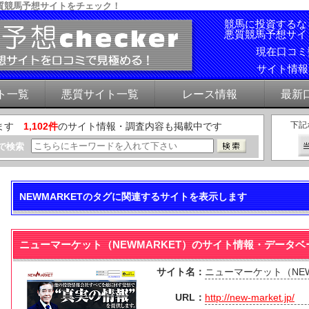
質競馬予想サイトをチェック！
競馬に投資するな
悪質競馬予想サイ
現在口コ
サイト情
ト一覧
悪質サイト一覧
レース情報
最新
下記
ます
1,102件
のサイト情報・調査内容も掲載中です
で検索
NEWMARKETのタグに関連するサイトを表示します
ニューマーケット（NEWMARKET）のサイト情報・データベ
サイト名：
ニューマーケット（NEW
URL：
http://new-market.jp/