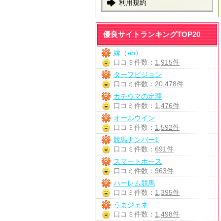
利用規約
優良サイトランキングTOP20
縁（en）
口コミ件数：
1,915件
ターフビジョン
口コミ件数：
20,478件
カチウマの定理
口コミ件数：
1,476件
オールウイン
口コミ件数：
1,592件
競馬ナンバー1
口コミ件数：
691件
スマートホース
口コミ件数：
963件
ハーレム競馬
口コミ件数：
1,395件
うまジェネ
口コミ件数：
1,498件