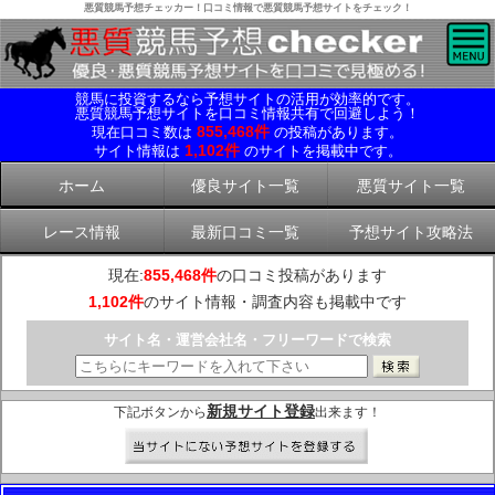
悪質競馬予想チェッカー！口コミ情報で悪質競馬予想サイトをチェック！
競馬に投資するなら予想サイトの活用が効率的です。
悪質競馬予想サイトを口コミ情報共有で回避しよう！
855,468件
現在口コミ数は
の投稿があります。
1,102件
サイト情報は
のサイトを掲載中です。
ホーム
優良サイト一覧
悪質サイト一覧
レース情報
最新口コミ一覧
予想サイト攻略法
現在:
855,468件
の口コミ投稿があります
1,102件
のサイト情報・調査内容も掲載中です
サイト名・運営会社名・フリーワードで検索
新規サイト登録
下記ボタンから
出来ます！