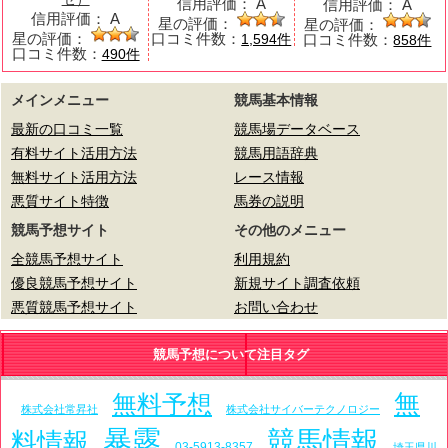
信用評価：
A
信用評価：
A
信用評価：
A
星の評価：
星の評価：
星の評価：
口コミ件数：
口コミ件数：
1,594件
858件
口コミ件数：
490件
メインメニュー
競馬基本情報
最新の口コミ一覧
競馬場データベース
有料サイト活用方法
競馬用語辞典
無料サイト活用方法
レース情報
悪質サイト特徴
馬券の説明
競馬予想サイト
その他のメニュー
全競馬予想サイト
利用規約
優良競馬予想サイト
新規サイト調査依頼
悪質競馬予想サイト
お問い合わせ
競馬予想について注目タグ
無
無料予想
株式会社常昇社
株式会社サイバーテクノロジー
暴露
競馬情報
料情報
03-5913-8357
埼玉県川