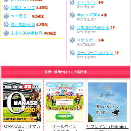
ディバイン
4件
前の7日は0件
競馬キャンプ
8/4確認
diggin'KEIBA
4件
ウマ番長！
8/2確認
前の7日は0件
勝ち馬情報局
8/2確認
万馬券総合研究所
3件
前の7日は2件
未来KEIBA事務局
8/2確認
リホラボ！
3件
前の7日は0件
スーパーマンバケン
3件
前の7日は0件
直近一週間の口コミで高評価
OMAKASE（オマカ
オールウイン
リフレイン（Refrain）
セ）