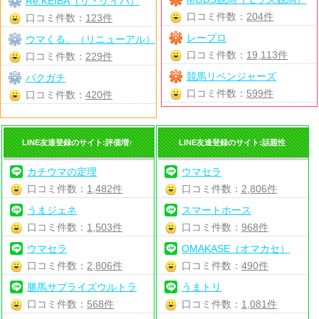
Re:KEIBA（リ・ケイバ）
口コミ件数：
204件
口コミ件数：
123件
レープロ
ウマくる。（リニューアル）
口コミ件数：
19,113件
口コミ件数：
229件
競馬リベンジャーズ
バクガチ
口コミ件数：
599件
口コミ件数：
420件
LINE友達登録のサイト:評価増↑
LINE友達登録のサイト:話題性
カチウマの定理
ウマセラ
口コミ件数：
1,482件
口コミ件数：
2,806件
うまジェネ
スマートホース
口コミ件数：
1,503件
口コミ件数：
968件
ウマセラ
OMAKASE（オマカセ）
口コミ件数：
2,806件
口コミ件数：
490件
勝馬サプライズウルトラ
うまトリ
口コミ件数：
568件
口コミ件数：
1,081件