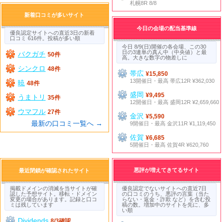
札幌8R 8/8
新着口コミが多いサイト
今日の会場の配当基準線
優良認定サイトへの直近3日の新着
口コミ 616件。投稿が多い順
今日 8/9(日)開催の各会場、この30
日の3連単の真ん中（中央値）と最
バクガチ
50件
高。大きな数字の物差しに
シンクロ
48件
帯広
¥15,850
13開催日・最高 帯広12R ¥362,030
暁
48件
盛岡
¥9,495
うまトリ
35件
12開催日・最高 盛岡12R ¥2,659,660
ウマフル
27件
金沢
¥5,590
最新の口コミ一覧へ →
9開催日・最高 金沢11R ¥1,119,450
佐賀
¥6,685
5開催日・最高 佐賀4R ¥620,760
悪評が増えてきてるサイト
最近閉鎖が確認されたサイト
掲載ドメインの消滅を当サイトが確
優良認定でないサイトへの直近7日
認した予想サイト。移転・ドメイン
の口コミのうち、悪評の言葉（当た
変更の場合があります。記録と口コ
らない・返金・詐欺 など）を含む投
ミは残しています
稿の数。増加中のサイトを先に、多
い順
Dividends
8/3確認