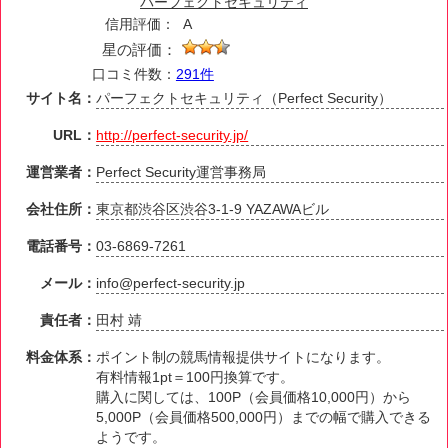
パーフェクトセキュリティ
信用評価：
A
星の評価：
口コミ件数：
291件
サイト名：
パーフェクトセキュリティ（Perfect Security）
URL：
http://perfect-security.jp/
運営業者：
Perfect Security運営事務局
会社住所：
東京都渋谷区渋谷3-1-9 YAZAWAビル
電話番号：
03-6869-7261
メール：
info@perfect-security.jp
責任者：
田村 靖
料金体系：
ポイント制の競馬情報提供サイトになります。
有料情報1pt＝100円換算です。
購入に関しては、100P（会員価格10,000円）から
5,000P（会員価格500,000円）までの幅で購入できる
ようです。