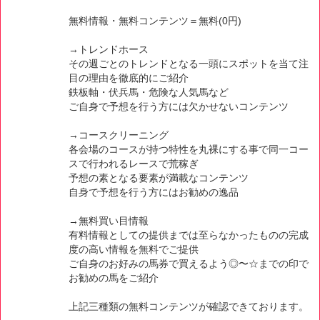
無料情報・無料コンテンツ＝無料(0円)
→トレンドホース
その週ごとのトレンドとなる一頭にスポットを当て注
目の理由を徹底的にご紹介
鉄板軸・伏兵馬・危険な人気馬など
ご自身で予想を行う方には欠かせないコンテンツ
→コースクリーニング
各会場のコースが持つ特性を丸裸にする事で同一コー
スで行われるレースで荒稼ぎ
予想の素となる要素が満載なコンテンツ
自身で予想を行う方にはお勧めの逸品
→無料買い目情報
有料情報としての提供までは至らなかったものの完成
度の高い情報を無料でご提供
ご自身のお好みの馬券で買えるよう◎〜☆までの印で
お勧めの馬をご紹介
上記三種類の無料コンテンツが確認できております。