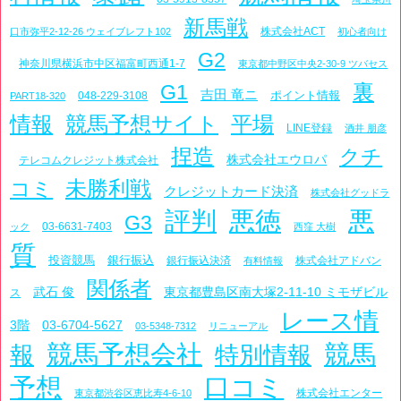
新馬戦
株式会社ACT
口市弥平2-12-26 ウェイブレフト102
初心者向け
G2
神奈川県横浜市中区福富町西通1-7
東京都中野区中央2-30-9 ツバセス
裏
G1
吉田 竜ニ
ポイント情報
048-229-3108
PART18-320
情報
競馬予想サイト
平場
LINE登録
酒井 朋彦
捏造
クチ
株式会社エウロパ
テレコムクレジット株式会社
未勝利戦
コミ
クレジットカード決済
株式会社グッドラ
評判
悪徳
悪
G3
03-6631-7403
ック
西窪 大樹
質
投資競馬
銀行振込
銀行振込決済
株式会社アドバン
有料情報
関係者
武石 俊
東京都豊島区南大塚2-11-10 ミモザビル
ス
レース情
3階
03-6704-5627
03-5348-7312
リニューアル
競馬予想会社
競馬
報
特別情報
予想
口コミ
株式会社エンター
東京都渋谷区恵比寿4-6-10