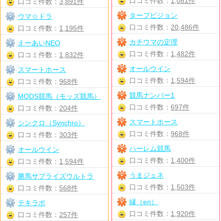
口コミ件数：
1,081件
口コミ件数：
3,891件
ターフビジョン
ウマ☆ドラ
口コミ件数：
20,486件
口コミ件数：
1,195件
カチウマの定理
えーあいNEO
口コミ件数：
1,482件
口コミ件数：
1,832件
オールウイン
スマートホース
口コミ件数：
1,594件
口コミ件数：
968件
競馬ナンバー1
MODS競馬（モッズ競馬）
口コミ件数：
697件
口コミ件数：
204件
スマートホース
シンクロ（Synchro）
口コミ件数：
968件
口コミ件数：
303件
ハーレム競馬
オールウイン
口コミ件数：
1,400件
口コミ件数：
1,594件
うまジェネ
勝馬サプライズウルトラ
口コミ件数：
1,503件
口コミ件数：
568件
縁（en）
テキラボ
口コミ件数：
1,920件
口コミ件数：
257件