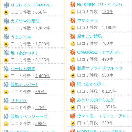
Re:KEIBA（リ・ケイバ）
リフレイン（Refrain）
口コミ件数：
123件
口コミ件数：
858件
ウマ☆ドラ
カチウマの定理
口コミ件数：
1,195件
口コミ件数：
1,482件
超すごい競馬
うまジェネ
口コミ件数：
700件
口コミ件数：
1,503件
OMAKASE（オマカセ）
暁（あかつき）
口コミ件数：
490件
口コミ件数：
8,155件
勝馬サプライズウルトラ
ハーレム競馬
口コミ件数：
568件
口コミ件数：
1,400件
暁（あかつき）
競馬ナンバー1
口コミ件数：
8,155件
口コミ件数：
697件
みどりの的中らんど
サキガケ
口コミ件数：
1,351件
口コミ件数：
278件
ウマくる。（リニューアル）
競馬リベンジャーズ
口コミ件数：
229件
口コミ件数：
599件
MODS競馬（モッズ競馬）