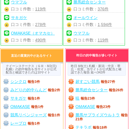
ウマフル
勝馬総合センター
口コミ件数：
119件
口コミ件数：
376件
サキガケ
オールウイン
口コミ件数：
278件
口コミ件数：
1,594件
OMAKASE（オマカセ）
ウマフル
口コミ件数：
490件
口コミ件数：
119件
昨日の的中報告が多いサイト
直近の重賞的中があるサイト
クイーンステークス（ＧⅢ・8/2(日)
昨日 8/8(土) 札幌・新潟・中京・帯
札幌）の的中報告を当サイトが公式
広・佐賀。当サイトが公式配当と確
配当と確認できたのは10サイト
認できた報告 延べ342件
シンクロ
超すごい競馬
報告3件
報告27件
みどりの的中らんど
勝馬総合センター
報告2件
報告26件
サキガケ
暁
報告1件
報告23件
OMAKASE
OMAKASE
報告1件
報告23件
競馬リベンジャーズ
勝馬サプライズウルトラ
報告1件
報告
21件
レープロ
報告1件
テキラボ
報告18件