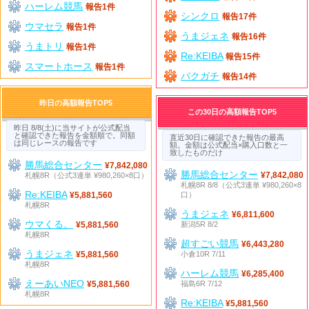
ハーレム競馬
報告1件
シンクロ
報告17件
ウマセラ
報告1件
うまジェネ
報告16件
うまトリ
報告1件
Re:KEIBA
報告15件
スマートホース
報告1件
バクガチ
報告14件
昨日の高額報告TOP5
この30日の高額報告TOP5
昨日 8/8(土)に当サイトが公式配当
と確認できた報告を金額順で。同額
直近30日に確認できた報告の最高
は同じレースの報告です
額。金額は公式配当×購入口数と一
致したものだけ
勝馬総合センター
¥7,842,080
勝馬総合センター
札幌8R（公式3連単 ¥980,260×8口）
¥7,842,080
札幌8R 8/8（公式3連単 ¥980,260×8
Re:KEIBA
口）
¥5,881,560
札幌8R
うまジェネ
¥6,811,600
ウマくる。
新潟5R 8/2
¥5,881,560
札幌8R
超すごい競馬
¥6,443,280
うまジェネ
小倉10R 7/11
¥5,881,560
札幌8R
ハーレム競馬
¥6,285,400
えーあいNEO
福島6R 7/12
¥5,881,560
札幌8R
Re:KEIBA
¥5,881,560