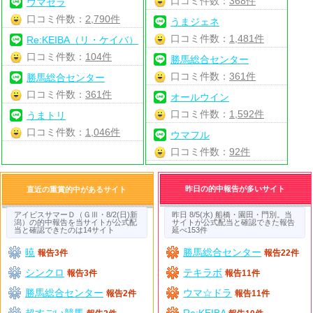
口コミ件数：
368件
ウマセラ
口コミ件数：
2,790件
うまジェネ
口コミ件数：
1,481件
Re:KEIBA（リ・ケイバ）
口コミ件数：
104件
勝馬総合センター
口コミ件数：
361件
勝馬総合センター
口コミ件数：
361件
オールウイン
口コミ件数：
1,592件
うまトリ
口コミ件数：
1,046件
ウマフル
口コミ件数：
92件
昨日の的中報告が多いサイト
直近の重賞的中があるサイト
アイビスサマーＤ（ＧⅢ・8/2(日)新
昨日 8/5(水) 船橋・園田・門別。当
潟）の的中報告を当サイトが公式配
サイトが公式配当と確認できた報告
当と確認できたのは14サイト
延べ153件
暁
勝馬総合センター
報告3件
報告22件
シンクロ
テキラボ
報告3件
報告11件
勝馬総合センター
ウマ☆ドラ
報告2件
報告11件
超すごい競馬
Re:KEIBA