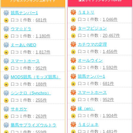
アクセスランキング上昇サイト
うまトリ
競馬ナンバー1
口コミ件数：
1,046件
口コミ件数：
681件
ターフビジョン
ウマ☆ドラ
口コミ件数：
20,467件
口コミ件数：
1,180件
カチウマの定理
えーあいNEO
口コミ件数：
1,456件
口コミ件数：
1,817件
オールウイン
スマートホース
口コミ件数：
1,592件
口コミ件数：
952件
競馬ナンバー1
MODS競馬（モッズ競馬）
口コミ件数：
681件
口コミ件数：
188件
スマートホース
シンクロ（Synchro）
口コミ件数：
952件
口コミ件数：
255件
縁（en）
サキガケ
口コミ件数：
1,904件
口コミ件数：
263件
うまジェネ
勝馬サプライズウルトラ
口コミ件数：
1,481件
口コミ件数：
559件