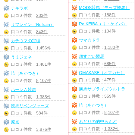
MODS競馬（モッズ競馬）
テキラボ
口コミ件数：
188件
口コミ件数：
233件
Re:KEIBA（リ・ケイバ）
リフレイン（Refrain）
口コミ件数：
104件
口コミ件数：
843件
ウマ☆ドラ
カチウマの定理
口コミ件数：
1,180件
口コミ件数：
1,456件
超すごい競馬
うまジェネ
口コミ件数：
685件
口コミ件数：
1,481件
OMAKASE（オマカセ）
暁（あかつき）
口コミ件数：
475件
口コミ件数：
8,107件
勝馬サプライズウルトラ
ハーレム競馬
口コミ件数：
559件
口コミ件数：
1,385件
暁（あかつき）
競馬リベンジャーズ
口コミ件数：
8,107件
口コミ件数：
584件
みどりの的中らんど
原点
口コミ件数：
1,332件
口コミ件数：
3,876件