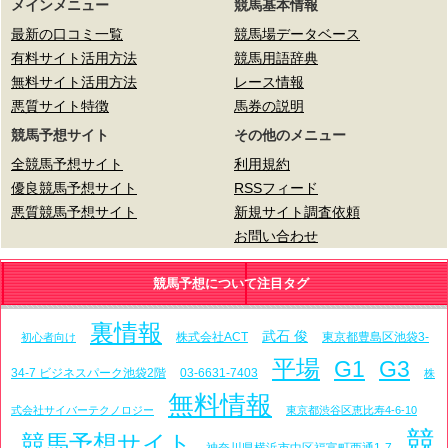
メインメニュー
競馬基本情報
最新の口コミ一覧
競馬場データベース
有料サイト活用方法
競馬用語辞典
無料サイト活用方法
レース情報
悪質サイト特徴
馬券の説明
競馬予想サイト
その他のメニュー
全競馬予想サイト
利用規約
優良競馬予想サイト
RSSフィード
悪質競馬予想サイト
新規サイト調査依頼
お問い合わせ
競馬予想について注目タグ
裏情報
武石 俊
株式会社ACT
東京都豊島区池袋3-
初心者向け
平場
G1
G3
34-7 ビジネスパーク池袋2階
03-6631-7403
株
無料情報
式会社サイバーテクノロジー
東京都渋谷区恵比寿4-6-10
競
競馬予想サイト