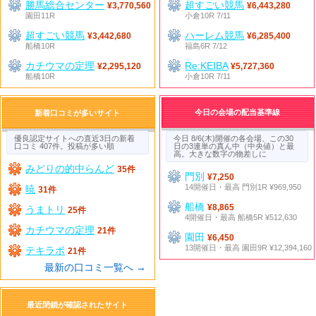
勝馬総合センター
超すごい競馬
¥3,770,560
¥6,443,280
園田11R
小倉10R 7/11
超すごい競馬
ハーレム競馬
¥3,442,680
¥6,285,400
船橋10R
福島6R 7/12
カチウマの定理
Re:KEIBA
¥2,295,120
¥5,727,360
船橋10R
小倉10R 7/11
今日の会場の配当基準線
新着口コミが多いサイト
優良認定サイトへの直近3日の新着
今日 8/6(木)開催の各会場、この30
口コミ 407件。投稿が多い順
日の3連単の真ん中（中央値）と最
高。大きな数字の物差しに
みどりの的中らんど
35件
門別
¥7,250
14開催日・最高 門別1R ¥969,950
暁
31件
船橋
¥8,865
うまトリ
25件
4開催日・最高 船橋5R ¥512,630
カチウマの定理
21件
園田
¥6,450
13開催日・最高 園田9R ¥12,394,160
テキラボ
21件
最新の口コミ一覧へ →
最近閉鎖が確認されたサイト