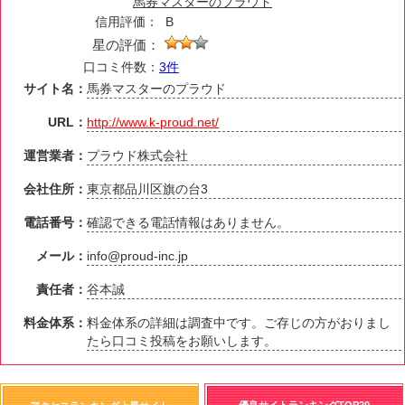
馬券マスターのプラウド
信用評価：
B
星の評価：
口コミ件数：
3件
サイト名：
馬券マスターのプラウド
URL：
http://www.k-proud.net/
運営業者：
プラウド株式会社
会社住所：
東京都品川区旗の台3
電話番号：
確認できる電話情報はありません。
メール：
info@proud-inc.jp
責任者：
谷本誠
料金体系：
料金体系の詳細は調査中です。ご存じの方がおりまし
たら口コミ投稿をお願いします。
優良サイトランキングTOP20