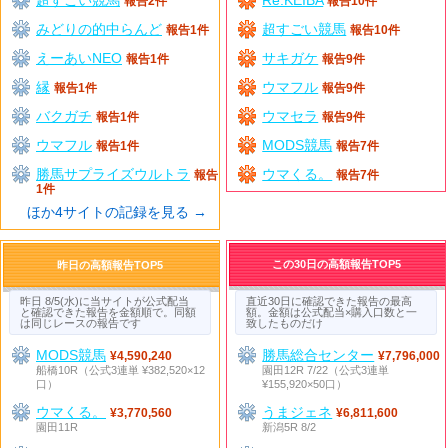
報告2件
報告10件
みどりの的中らんど
超すごい競馬
報告1件
報告10件
えーあいNEO
サキガケ
報告1件
報告9件
縁
ウマフル
報告1件
報告9件
バクガチ
ウマセラ
報告1件
報告9件
ウマフル
MODS競馬
報告1件
報告7件
勝馬サプライズウルトラ
ウマくる。
報告
報告7件
1件
ほか4サイトの記録を見る →
この30日の高額報告TOP5
昨日の高額報告TOP5
昨日 8/5(水)に当サイトが公式配当
直近30日に確認できた報告の最高
と確認できた報告を金額順で。同額
額。金額は公式配当×購入口数と一
は同じレースの報告です
致したものだけ
MODS競馬
勝馬総合センター
¥4,590,240
¥7,796,000
船橋10R（公式3連単 ¥382,520×12
園田12R 7/22（公式3連単
口）
¥155,920×50口）
ウマくる。
うまジェネ
¥3,770,560
¥6,811,600
園田11R
新潟5R 8/2