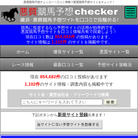
悪質競馬予想チェッカー！口コミ情報で悪質競馬予想サイトをチェック！
競馬に投資するなら予想サイトの活用が効率的です。
悪質競馬予想サイトを口コミ情報共有で回避しよう！
854,682件
現在口コミ数は
の投稿があります。
1,102件
サイト情報は
のサイトを掲載中です。
ホーム
優良サイト一覧
悪質サイト一覧
レース情報
最新口コミ一覧
予想サイト攻略法
現在:
854,682件
の口コミ投稿があります
1,102件
のサイト情報・調査内容も掲載中です
サイト名・運営会社名・フリーワードで検索
新規サイト登録
下記ボタンから
出来ます！