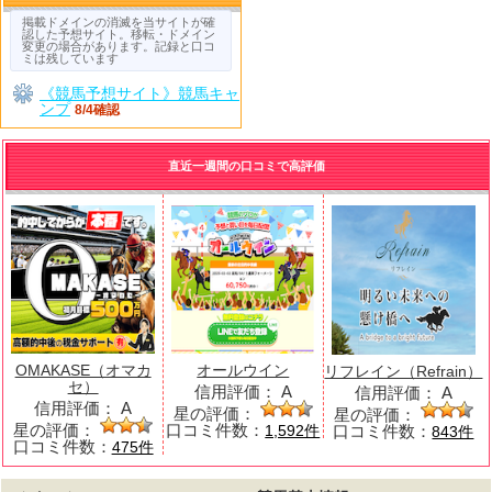
掲載ドメインの消滅を当サイトが確
認した予想サイト。移転・ドメイン
変更の場合があります。記録と口コ
ミは残しています
《競馬予想サイト》競馬キャ
ンプ
8/4確認
直近一週間の口コミで高評価
OMAKASE（オマカ
オールウイン
リフレイン（Refrain）
セ）
信用評価：
A
信用評価：
A
信用評価：
A
星の評価：
星の評価：
星の評価：
口コミ件数：
口コミ件数：
1,592件
843件
口コミ件数：
475件