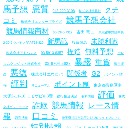
神奈川県横浜市中区福富町西通1-7
馬予想
悪質
クチ
048-229-3108
株式会社常昇社
競馬予想会社
コミ
株式会社エンタープライズ
競馬情報商材
吉田 竜ニ
03-5348-7312
東京都中野区中央
新馬戦
未勝利戦
投資競馬
2-30-9 ツバセスPART18-320
捏造
無料予想
株式会社アドバンス
03-5913-8357
テレ
暴露
重賞
03-6704-5627
コムクレジット株式会社
酒井 朋
悪徳
関係者
G2
株式会社エウロパ
ポイント情
彦
評判
ポイント制
東京都豊島区南
報
リニューアル
評価
大塚2-11-10 ミモザビル3階
銀行振込決済
有料情報
株式
詐欺
競馬情報
レース情
会社グッドラック
口コミ
報
西窪 大樹
埼玉県川口市弥平2-12-26 ウェイブレフト
特別情報
クレジットカード決済