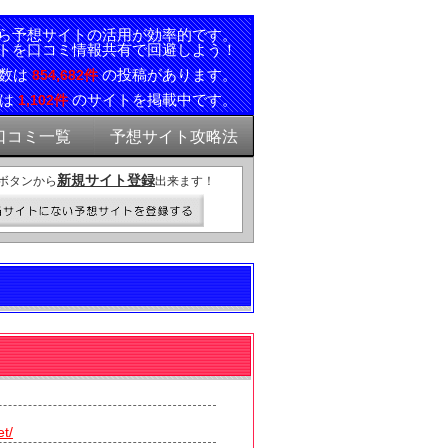
ら予想サイトの活用が効率的です。
トを口コミ情報共有で回避しよう！
ミ数は
の投稿があります。
854,682件
報は
のサイトを掲載中です。
1,102件
口コミ一覧
予想サイト攻略法
新規サイト登録
ボタンから
出来ます！
）
et/