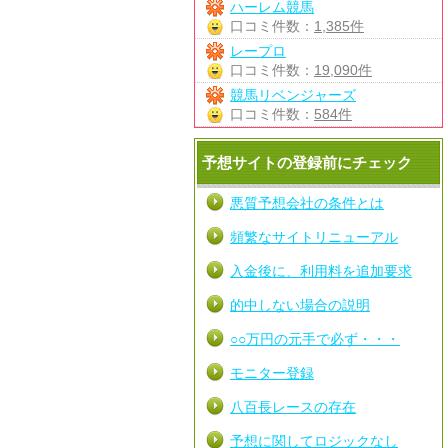
ハーレム競馬
口コミ件数：
1,385件
レープロ
口コミ件数：
19,090件
競馬リベンジャーズ
口コミ件数：
584件
予想サイトの登録前にチェック
悪質予想会社の条件とは
頻繁なサイトリニューアル
入金後に、利用料を追加要求
的中しない場合の説明
○○万円の元手で必ず・・・
モニター登録
八百長レースの存在
予想に関してロジックなし