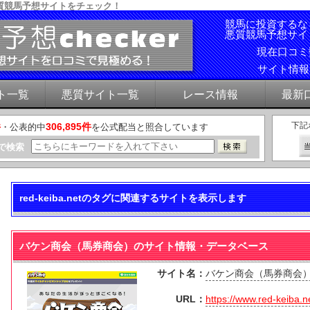
質競馬予想サイトをチェック！
競馬に投資するな
悪質競馬予想サイ
現在口コ
サイト情
ト一覧
悪質サイト一覧
レース情報
最新
下記
件
306,895件
・公表的中
を公式配当と照合しています
で検索
red-keiba.netのタグに関連するサイトを表示します
バケン商会（馬券商会）のサイト情報・データベース
サイト名：
バケン商会（馬券商会
URL：
https://www.red-keiba.n