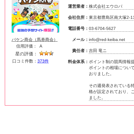
運営業者：
株式会社エウロパ
会社住所：
東京都豊島区南大塚2-11
電話番号：
03-6704-5627
バケン商会（馬券商会）
メール：
info@red-keiba.net
信用評価：
A
責任者：
吉田 竜ニ
星の評価：
口コミ件数：
373件
料金体系：
ポイント制の競馬情報
ポイントの相場について
おりました。
その週発表されている
格が設定されており、
ました。