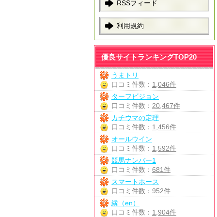
RSSフィード
利用規約
優良サイトランキングTOP20
うまトリ
口コミ件数：
1,046件
ターフビジョン
口コミ件数：
20,467件
カチウマの定理
口コミ件数：
1,456件
オールウイン
口コミ件数：
1,592件
競馬ナンバー1
口コミ件数：
681件
スマートホース
口コミ件数：
952件
縁（en）
口コミ件数：
1,904件