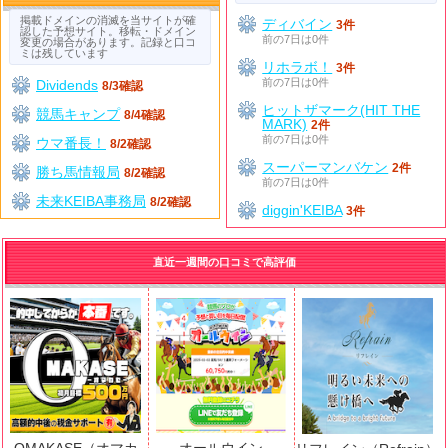
掲載ドメインの消滅を当サイトが確
ディバイン
3件
認した予想サイト。移転・ドメイン
前の7日は0件
変更の場合があります。記録と口コ
ミは残しています
リホラボ！
3件
前の7日は0件
Dividends
8/3確認
ヒットザマーク(HIT THE
競馬キャンプ
8/4確認
MARK)
2件
前の7日は0件
ウマ番長！
8/2確認
スーパーマンバケン
2件
勝ち馬情報局
8/2確認
前の7日は0件
未来KEIBA事務局
8/2確認
diggin'KEIBA
3件
直近一週間の口コミで高評価