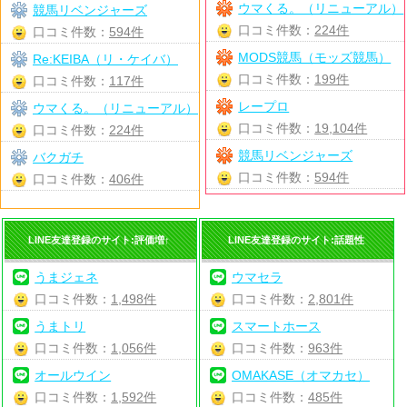
ウマくる。（リニューアル）
競馬リベンジャーズ
口コミ件数：
224件
口コミ件数：
594件
MODS競馬（モッズ競馬）
Re:KEIBA（リ・ケイバ）
口コミ件数：
199件
口コミ件数：
117件
レープロ
ウマくる。（リニューアル）
口コミ件数：
19,104件
口コミ件数：
224件
競馬リベンジャーズ
バクガチ
口コミ件数：
594件
口コミ件数：
406件
LINE友達登録のサイト:評価増↑
LINE友達登録のサイト:話題性
うまジェネ
ウマセラ
口コミ件数：
1,498件
口コミ件数：
2,801件
うまトリ
スマートホース
口コミ件数：
1,056件
口コミ件数：
963件
オールウイン
OMAKASE（オマカセ）
口コミ件数：
1,592件
口コミ件数：
485件