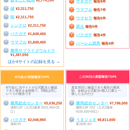
¥2,774,100
サキガケ
報告9件
縁
¥2,311,750
ウマフル
報告7件
暁
¥2,311,750
ウマセラ
報告6件
シンクロ
¥2,311,750
原点
報告5件
バクガチ
¥1,849,400
バクガチ
報告4件
ウマフル
¥1,849,400
ハーレム競馬
報告4件
勝馬サプライズウルトラ
¥1,387,050
ほか4サイトの記録を見る →
この30日の高額報告TOP5
8/7(金)の高額報告TOP5
8/7(金)に当サイトが公式配当と確認
直近30日に確認できた報告の最高
できた報告を金額順で。同額は同じ
額。金額は公式配当×購入口数と一
レースの報告です
致したものだけ
勝馬総合センター
勝馬総合センター
¥5,036,250
¥7,796,000
浦和11R（公式3連単 ¥201,450×25
園田12R 7/22（公式3連単
口）
¥155,920×50口）
バクガチ
うまジェネ
¥2,046,960
¥6,811,600
浦和7R
新潟5R 8/2