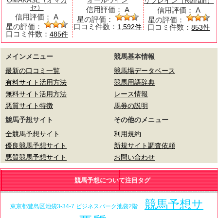
OMAKASE（オマカ
オールウイン
リフレイン（Refrain）
セ）
信用評価：
A
信用評価：
A
信用評価：
A
星の評価：
星の評価：
星の評価：
口コミ件数：
口コミ件数：
1,592件
853件
口コミ件数：
485件
メインメニュー
競馬基本情報
最新の口コミ一覧
競馬場データベース
有料サイト活用方法
競馬用語辞典
無料サイト活用方法
レース情報
悪質サイト特徴
馬券の説明
競馬予想サイト
その他のメニュー
全競馬予想サイト
利用規約
優良競馬予想サイト
新規サイト調査依頼
悪質競馬予想サイト
お問い合わせ
競馬予想について注目タグ
競馬予想サ
東京都豊島区池袋3-34-7 ビジネスパーク池袋2階