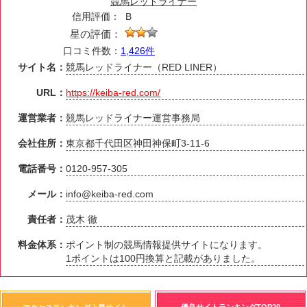
競馬レッドライナー
信用評価：
B
星の評価：
口コミ件数：
1,426件
サイト名：
競馬レッドライナー（RED LINER）
URL：
https://keiba-red.com/
運営業者：
競馬レッドライナー運営事務局
会社住所：
東京都千代田区神田神保町3-11-6
電話番号：
0120-957-305
メール：
info@keiba-red.com
責任者：
茂木 徹
料金体系：
ポイント制の競馬情報提供サイトになります。
1ポイントは100円換算と記載がありました。
優良サイトランキングTOP20