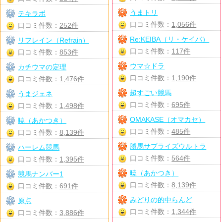
うまトリ
テキラボ
口コミ件数：
1,056件
口コミ件数：
252件
Re:KEIBA（リ・ケイバ）
リフレイン（Refrain）
口コミ件数：
117件
口コミ件数：
853件
ウマ☆ドラ
カチウマの定理
口コミ件数：
1,190件
口コミ件数：
1,476件
超すごい競馬
うまジェネ
口コミ件数：
695件
口コミ件数：
1,498件
OMAKASE（オマカセ）
暁（あかつき）
口コミ件数：
485件
口コミ件数：
8,139件
勝馬サプライズウルトラ
ハーレム競馬
口コミ件数：
564件
口コミ件数：
1,395件
暁（あかつき）
競馬ナンバー1
口コミ件数：
8,139件
口コミ件数：
691件
みどりの的中らんど
原点
口コミ件数：
1,344件
口コミ件数：
3,886件