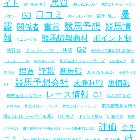
悪質
イト
銀行振込決済
03-5913-8357
株式会社サイバーテク
口コミ
暴
G3
吉田 竜ニ
03-6631-7403
ノロジー
露
競馬予想
競馬情
重賞
関係者
報
競馬情報商材
ポイント制
リニューアル
G2
クレジットカード決済
武石 俊
埼玉県川口市弥平2-12-26 ウ
株式会社エンタープライズ
ェイブレフト102
03-5348-7312
初心者向け
西
詐欺
捏造
新馬戦
03-6704-5627
窪 大樹
株式会社常
競馬予想会社
未勝利戦
裏情報
昇社
レース情報
G1
株式会社エウロパ
048-229-3108
東京都豊島区南大
株式会社アドバンス
有料情報
株式会社グッドラック
塚2-11-10 ミモザビル3階
銀行振込
ポイント情報
LINE登録
株式
評価
クチ
会社ACT
東京都中野区中央2-30-9 ツバセスPART18-320
特
コミ
投資競馬