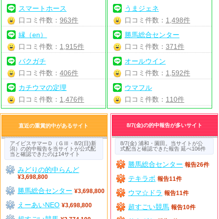
スマートホース
うまジェネ
口コミ件数：
963件
口コミ件数：
1,498件
縁（en）
勝馬総合センター
口コミ件数：
1,915件
口コミ件数：
371件
バクガチ
オールウイン
口コミ件数：
406件
口コミ件数：
1,592件
カチウマの定理
ウマフル
口コミ件数：
1,476件
口コミ件数：
110件
8/7(金)の的中報告が多いサイト
直近の重賞的中があるサイト
アイビスサマーＤ（ＧⅢ・8/2(日)新
8/7(金) 浦和・園田。当サイトが公
潟）の的中報告を当サイトが公式配
式配当と確認できた報告 延べ106件
当と確認できたのは14サイト
勝馬総合センター
報告26件
みどりの的中らんど
¥3,698,800
テキラボ
報告11件
勝馬総合センター
¥3,698,800
ウマ☆ドラ
報告11件
えーあいNEO
¥3,698,800
超すごい競馬
報告10件
超すごい競馬