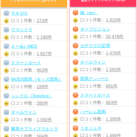
アクセスランキング上昇サイト
縁（en）
サキガケ
口コミ件数：
1,915件
口コミ件数：
273件
ターフビジョン
ウマ☆ドラ
口コミ件数：
20,478件
口コミ件数：
1,190件
カチウマの定理
えーあいNEO
口コミ件数：
1,476件
口コミ件数：
1,827件
オールウイン
スマートホース
口コミ件数：
1,592件
口コミ件数：
963件
競馬ナンバー1
MODS競馬（モッズ競馬）
口コミ件数：
691件
口コミ件数：
199件
スマートホース
シンクロ（Synchro）
口コミ件数：
963件
口コミ件数：
285件
ハーレム競馬
オールウイン
口コミ件数：
1,395件
口コミ件数：
1,592件
うまジェネ
勝馬サプライズウルトラ
口コミ件数：
1,498件
口コミ件数：
564件