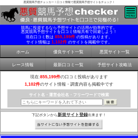
悪質競馬予想チェッカー！口コミ情報で悪質競馬予想サイトをチェック！
競馬に投資するなら予想サイトの活用が効率的です。
悪質競馬予想サイトを口コミ情報共有で回避しよう！
855,199件
現在口コミ数は
の投稿があります。
1,102件
サイト情報は
のサイトを掲載中です。
ホーム
優良サイト一覧
悪質サイト一覧
レース情報
最新口コミ一覧
予想サイト攻略法
現在:
855,199件
の口コミ投稿があります
1,102件
のサイト情報・調査内容も掲載中です
サイト名・運営会社名・フリーワードで検索
新規サイト登録
下記ボタンから
出来ます！