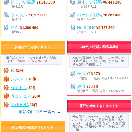
超すごい競馬
超すごい競馬
¥1,813,050
¥6,443,280
浦和11R
小倉10R 7/11
ウマフル
ハーレム競馬
¥1,705,800
¥6,285,400
浦和7R
福島6R 7/12
原点
Re:KEIBA
¥1,390,460
¥5,727,360
浦和9R
小倉10R 7/11
8/8(土)の会場の配当基準線
新着口コミが多いサイト
優良認定サイトへの直近3日の新着
8/8(土)開催の各会場、この30日の3
口コミ 396件。投稿が多い順
連単の真ん中（中央値）と最高。大
きな数字の物差しに
暁
32件
帯広
¥16,070
12開催日・最高 帯広12R ¥362,030
シンクロ
30件
佐賀
¥7,450
うまトリ
28件
4開催日・最高 佐賀4R ¥620,760
うまジェネ
26件
Re:KEIBA
16件
悪評が増えてきてるサイト
最新の口コミ一覧へ →
優良認定でないサイトへの直近7日
の口コミのうち、悪評の言葉（当た
らない・返金・詐欺 など）を含む投
稿の数。増加中のサイトを先に、多
最近閉鎖が確認されたサイト
い順