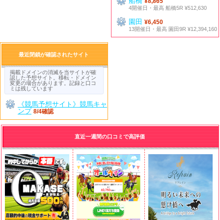
船橋
¥8,865
4開催日・最高 船橋5R ¥512,630
園田
¥6,450
13開催日・最高 園田9R ¥12,394,160
最近閉鎖が確認されたサイト
掲載ドメインの消滅を当サイトが確
認した予想サイト。移転・ドメイン
変更の場合があります。記録と口コ
ミは残しています
《競馬予想サイト》競馬キャ
ンプ
8/4確認
直近一週間の口コミで高評価