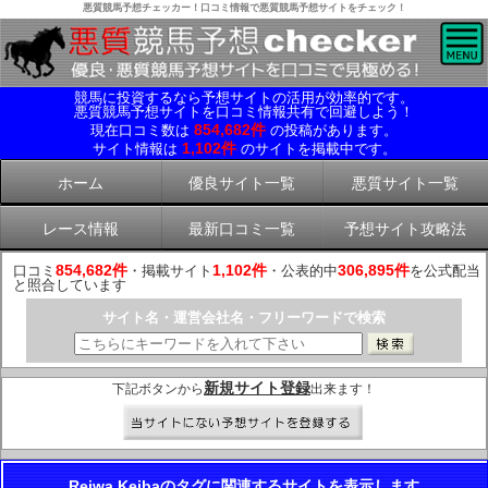
悪質競馬予想チェッカー！口コミ情報で悪質競馬予想サイトをチェック！
競馬に投資するなら予想サイトの活用が効率的です。
悪質競馬予想サイトを口コミ情報共有で回避しよう！
854,682件
現在口コミ数は
の投稿があります。
1,102件
サイト情報は
のサイトを掲載中です。
ホーム
優良サイト一覧
悪質サイト一覧
レース情報
最新口コミ一覧
予想サイト攻略法
854,682件
1,102件
306,895件
口コミ
・掲載サイト
・公表的中
を公式配当
と照合しています
サイト名・運営会社名・フリーワードで検索
新規サイト登録
下記ボタンから
出来ます！
Reiwa Keibaのタグに関連するサイトを表示します