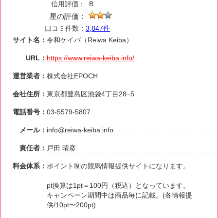
信用評価：
B
星の評価：
口コミ件数：
3,847件
サイト名：
令和ケイバ（Reiwa Keiba）
URL：
https://www.reiwa-keiba.info/
運営業者：
株式会社EPOCH
会社住所：
東京都豊島区池袋4丁目28−5
電話番号：
03-5579-5807
メール：
info@reiwa-keiba.info
責任者：
戸田 晴彦
料金体系：
ポイント制の競馬情報提供サイトになります。
pt換算は1pt＝100円（税込）となっています。
キャンペーン期間中は商品毎に記載。(各情報提
供/10pt〜200pt)