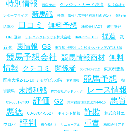
特別情報
クレジットカード決済
株式会社エ
西窪 大樹
新馬戦
ンタープライズ
神奈川県横浜市中区福富町西通1-7
銀行振
口コミ
無料予想
銀行振込
込決済
株式会社ACT
捏造
武
LINE登録
テレコムクレジット株式会社
048-229-3108
裏情報
G3
石 俊
東京都中野区中央2-30-9 ツバセスPART18-320
競馬予想会社
無料
競馬情報商材
情報
関係者
クチコミ
東京都豊島
03-5348-7312
競馬予想
区南大塚2-11-10 ミモザビル3階
投
有料情報
レース情報
未勝利戦
資競馬
株式会社グッドラック
評価
悪質
G2
03-6631-7403
東京都渋谷区恵比寿4-6-10
悪徳
詐欺
03-6704-5627
株式会社エ
ポイント情報
評判
重賞
ウロパ
株式会社アド
初心者向け
リニューアル