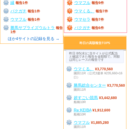
縁
ウマフル
報告1件
報告9件
バクガチ
ウマくる。
報告1件
報告7件
ウマフル
ウマセラ
報告1件
報告7件
勝馬サプライズウルトラ
バクガチ
報告
報告6件
1件
ほか4サイトの記録を見る →
昨日の高額報告TOP5
昨日 8/5(水)に当サイトが公式配当
と確認できた報告を金額順で。同額
は同じレースの報告です
ウマくる。
¥3,770,560
園田11R（公式3連単 ¥235,660×16
口）
勝馬総合センター
¥3,770,560
園田11R
超すごい競馬
¥3,442,680
船橋10R
Re:KEIBA
¥1,912,600
船橋10R
ウマフル
¥1,885,280
園田11R