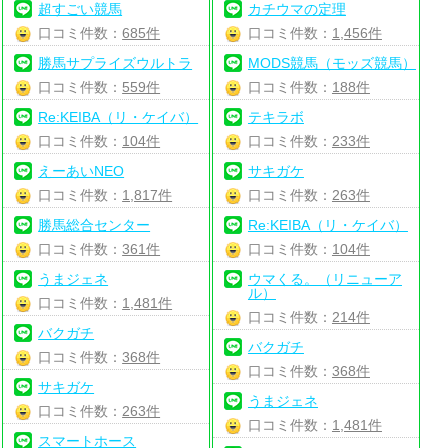
超すごい競馬
カチウマの定理
口コミ件数：
685件
口コミ件数：
1,456件
勝馬サプライズウルトラ
MODS競馬（モッズ競馬）
口コミ件数：
559件
口コミ件数：
188件
Re:KEIBA（リ・ケイバ）
テキラボ
口コミ件数：
104件
口コミ件数：
233件
えーあいNEO
サキガケ
口コミ件数：
1,817件
口コミ件数：
263件
勝馬総合センター
Re:KEIBA（リ・ケイバ）
口コミ件数：
361件
口コミ件数：
104件
うまジェネ
ウマくる。（リニューア
ル）
口コミ件数：
1,481件
口コミ件数：
214件
バクガチ
バクガチ
口コミ件数：
368件
口コミ件数：
368件
サキガケ
うまジェネ
口コミ件数：
263件
口コミ件数：
1,481件
スマートホース