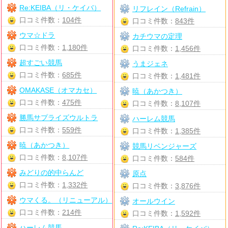
Re:KEIBA（リ・ケイバ）
リフレイン（Refrain）
口コミ件数：
104件
口コミ件数：
843件
ウマ☆ドラ
カチウマの定理
口コミ件数：
1,180件
口コミ件数：
1,456件
超すごい競馬
うまジェネ
口コミ件数：
685件
口コミ件数：
1,481件
OMAKASE（オマカセ）
暁（あかつき）
口コミ件数：
475件
口コミ件数：
8,107件
勝馬サプライズウルトラ
ハーレム競馬
口コミ件数：
559件
口コミ件数：
1,385件
暁（あかつき）
競馬リベンジャーズ
口コミ件数：
8,107件
口コミ件数：
584件
みどりの的中らんど
原点
口コミ件数：
1,332件
口コミ件数：
3,876件
ウマくる。（リニューアル）
オールウイン
口コミ件数：
214件
口コミ件数：
1,592件
ハーレム競馬