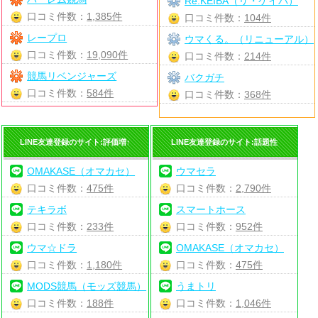
Re:KEIBA（リ・ケイバ）
口コミ件数：
1,385件
口コミ件数：
104件
レープロ
ウマくる。（リニューアル）
口コミ件数：
19,090件
口コミ件数：
214件
競馬リベンジャーズ
バクガチ
口コミ件数：
584件
口コミ件数：
368件
LINE友達登録のサイト:評価増↑
LINE友達登録のサイト:話題性
OMAKASE（オマカセ）
ウマセラ
口コミ件数：
475件
口コミ件数：
2,790件
テキラボ
スマートホース
口コミ件数：
233件
口コミ件数：
952件
ウマ☆ドラ
OMAKASE（オマカセ）
口コミ件数：
1,180件
口コミ件数：
475件
MODS競馬（モッズ競馬）
うまトリ
口コミ件数：
188件
口コミ件数：
1,046件