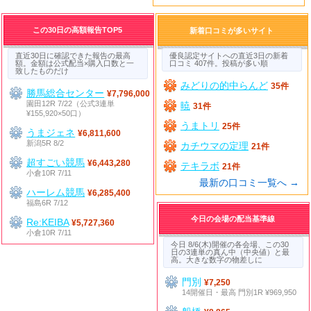
この30日の高額報告TOP5
新着口コミが多いサイト
直近30日に確認できた報告の最高
優良認定サイトへの直近3日の新着
額。金額は公式配当×購入口数と一
口コミ 407件。投稿が多い順
致したものだけ
みどりの的中らんど
35件
勝馬総合センター
¥7,796,000
園田12R 7/22（公式3連単
暁
31件
¥155,920×50口）
うまトリ
25件
うまジェネ
¥6,811,600
新潟5R 8/2
カチウマの定理
21件
超すごい競馬
¥6,443,280
テキラボ
21件
小倉10R 7/11
最新の口コミ一覧へ →
ハーレム競馬
¥6,285,400
福島6R 7/12
今日の会場の配当基準線
Re:KEIBA
¥5,727,360
小倉10R 7/11
今日 8/6(木)開催の各会場、この30
日の3連単の真ん中（中央値）と最
高。大きな数字の物差しに
門別
¥7,250
14開催日・最高 門別1R ¥969,950