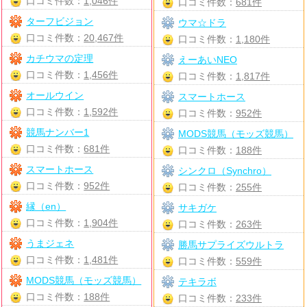
口コミ件数：
1,046件
口コミ件数：
681件
ターフビジョン
ウマ☆ドラ
口コミ件数：
20,467件
口コミ件数：
1,180件
カチウマの定理
えーあいNEO
口コミ件数：
1,456件
口コミ件数：
1,817件
オールウイン
スマートホース
口コミ件数：
1,592件
口コミ件数：
952件
競馬ナンバー1
MODS競馬（モッズ競馬）
口コミ件数：
681件
口コミ件数：
188件
スマートホース
シンクロ（Synchro）
口コミ件数：
952件
口コミ件数：
255件
縁（en）
サキガケ
口コミ件数：
1,904件
口コミ件数：
263件
うまジェネ
勝馬サプライズウルトラ
口コミ件数：
1,481件
口コミ件数：
559件
MODS競馬（モッズ競馬）
テキラボ
口コミ件数：
188件
口コミ件数：
233件