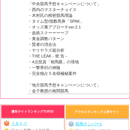
「中央競馬予想キャンペーンについて」
・西内のマスターチョイス
・木村氏の精密競馬理論
・タイム型/指数馬券「SPAK」
・オッズ裏アプローチver.2.1
・血統スクーーーープ
・黄金調教パターン
・賢者の消去法
・ヤリヤラズ超分析
・THE LEAK - 密 告 -
・4点投資「相馬眼」の境地
・一撃帯封の神髄
・完全独占５名様極秘案件
「地方競馬予想キャンペーンについて」
・金子教授の南関競馬
優良サイトランキングTOP20
アクセスランキング上昇サイト
うまトリ
競馬ナンバー1