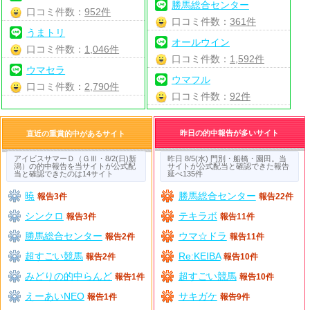
勝馬総合センター
口コミ件数：
952件
口コミ件数：
361件
うまトリ
オールウイン
口コミ件数：
1,046件
口コミ件数：
1,592件
ウマセラ
ウマフル
口コミ件数：
2,790件
口コミ件数：
92件
昨日の的中報告が多いサイト
直近の重賞的中があるサイト
アイビスサマーＤ（ＧⅢ・8/2(日)新
昨日 8/5(水) 門別・船橋・園田。当
潟）の的中報告を当サイトが公式配
サイトが公式配当と確認できた報告
当と確認できたのは14サイト
延べ135件
暁
勝馬総合センター
報告3件
報告22件
シンクロ
テキラボ
報告3件
報告11件
勝馬総合センター
ウマ☆ドラ
報告2件
報告11件
超すごい競馬
Re:KEIBA
報告2件
報告10件
みどりの的中らんど
超すごい競馬
報告1件
報告10件
えーあいNEO
サキガケ
報告1件
報告9件