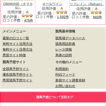
OMAKASE（オマカ
オールウイン
リフレイン（Refrain）
セ）
信用評価：
A
信用評価：
A
信用評価：
A
星の評価：
星の評価：
星の評価：
口コミ件数：
口コミ件数：
1,592件
843件
口コミ件数：
475件
メインメニュー
競馬基本情報
最新の口コミ一覧
競馬場データベース
有料サイト活用方法
競馬用語辞典
無料サイト活用方法
レース情報
悪質サイト特徴
馬券の説明
競馬予想サイト
その他のメニュー
全競馬予想サイト
利用規約
優良競馬予想サイト
RSSフィード
悪質競馬予想サイト
新規サイト調査依頼
お問い合わせ
競馬予想について注目タグ