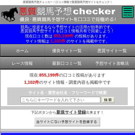
悪質競馬予想チェッカー！口コミ情報で悪質競馬予想サイトをチェック！
競馬に投資するなら予想サイトの活用が効率的です。
悪質競馬予想サイトを口コミ情報共有で回避しよう！
855,199件
現在口コミ数は
の投稿があります。
1,102件
サイト情報は
のサイトを掲載中です。
ホーム
優良サイト一覧
悪質サイト一覧
レース情報
最新口コミ一覧
予想サイト攻略法
現在:
855,199件
の口コミ投稿があります
1,102件
のサイト情報・調査内容も掲載中です
サイト名・運営会社名・フリーワードで検索
新規サイト登録
下記ボタンから
出来ます！