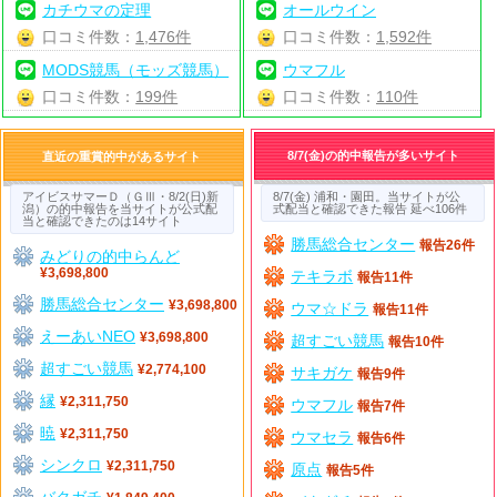
カチウマの定理
オールウイン
口コミ件数：
1,476件
口コミ件数：
1,592件
MODS競馬（モッズ競馬）
ウマフル
口コミ件数：
199件
口コミ件数：
110件
8/7(金)の的中報告が多いサイト
直近の重賞的中があるサイト
アイビスサマーＤ（ＧⅢ・8/2(日)新
8/7(金) 浦和・園田。当サイトが公
潟）の的中報告を当サイトが公式配
式配当と確認できた報告 延べ106件
当と確認できたのは14サイト
勝馬総合センター
報告26件
みどりの的中らんど
¥3,698,800
テキラボ
報告11件
勝馬総合センター
¥3,698,800
ウマ☆ドラ
報告11件
えーあいNEO
¥3,698,800
超すごい競馬
報告10件
超すごい競馬
¥2,774,100
サキガケ
報告9件
縁
¥2,311,750
ウマフル
報告7件
暁
¥2,311,750
ウマセラ
報告6件
シンクロ
¥2,311,750
原点
報告5件
バクガチ