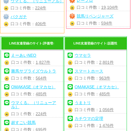
レープロ
ウマくる。（リニューアル）
口コミ件数：
19,104件
口コミ件数：
224件
競馬リベンジャーズ
バクガチ
口コミ件数：
594件
口コミ件数：
406件
LINE友達登録のサイト:評価増↑
LINE友達登録のサイト:話題性
えーあいNEO
ウマセラ
口コミ件数：
1,827件
口コミ件数：
2,801件
勝馬サプライズウルトラ
スマートホース
口コミ件数：
564件
口コミ件数：
963件
OMAKASE（オマカセ）
OMAKASE（オマカセ）
口コミ件数：
485件
口コミ件数：
485件
ウマくる。（リニューア
うまトリ
ル）
口コミ件数：
1,056件
口コミ件数：
224件
カチウマの定理
超すごい競馬
口コミ件数：
1,476件
口コミ件数：
695件