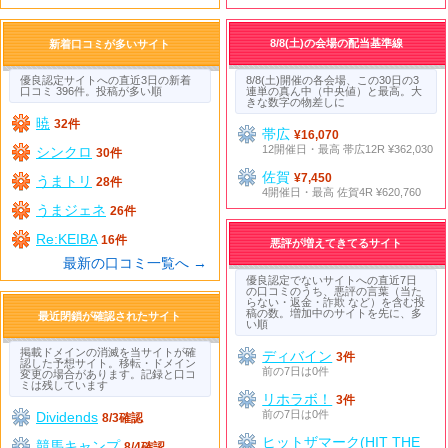
8/8(土)の会場の配当基準線
新着口コミが多いサイト
優良認定サイトへの直近3日の新着
8/8(土)開催の各会場、この30日の3
口コミ 396件。投稿が多い順
連単の真ん中（中央値）と最高。大
きな数字の物差しに
暁
32件
帯広
¥16,070
12開催日・最高 帯広12R ¥362,030
シンクロ
30件
佐賀
¥7,450
うまトリ
28件
4開催日・最高 佐賀4R ¥620,760
うまジェネ
26件
Re:KEIBA
16件
悪評が増えてきてるサイト
最新の口コミ一覧へ →
優良認定でないサイトへの直近7日
の口コミのうち、悪評の言葉（当た
らない・返金・詐欺 など）を含む投
稿の数。増加中のサイトを先に、多
最近閉鎖が確認されたサイト
い順
掲載ドメインの消滅を当サイトが確
ディバイン
3件
認した予想サイト。移転・ドメイン
前の7日は0件
変更の場合があります。記録と口コ
ミは残しています
リホラボ！
3件
前の7日は0件
Dividends
8/3確認
ヒットザマーク(HIT THE
競馬キャンプ
8/4確認