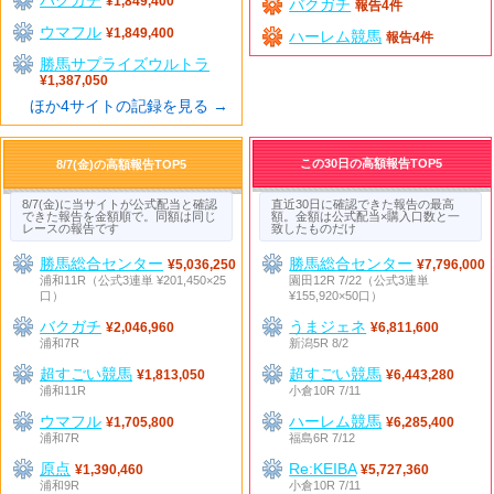
¥1,849,400
バクガチ
報告4件
ウマフル
¥1,849,400
ハーレム競馬
報告4件
勝馬サプライズウルトラ
¥1,387,050
ほか4サイトの記録を見る →
この30日の高額報告TOP5
8/7(金)の高額報告TOP5
8/7(金)に当サイトが公式配当と確認
直近30日に確認できた報告の最高
できた報告を金額順で。同額は同じ
額。金額は公式配当×購入口数と一
レースの報告です
致したものだけ
勝馬総合センター
勝馬総合センター
¥5,036,250
¥7,796,000
浦和11R（公式3連単 ¥201,450×25
園田12R 7/22（公式3連単
口）
¥155,920×50口）
バクガチ
うまジェネ
¥2,046,960
¥6,811,600
浦和7R
新潟5R 8/2
超すごい競馬
超すごい競馬
¥1,813,050
¥6,443,280
浦和11R
小倉10R 7/11
ウマフル
ハーレム競馬
¥1,705,800
¥6,285,400
浦和7R
福島6R 7/12
原点
Re:KEIBA
¥1,390,460
¥5,727,360
浦和9R
小倉10R 7/11