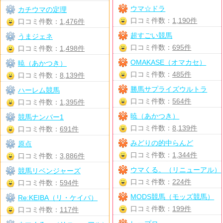
ウマ☆ドラ
カチウマの定理
口コミ件数：
1,190件
口コミ件数：
1,476件
超すごい競馬
うまジェネ
口コミ件数：
695件
口コミ件数：
1,498件
OMAKASE（オマカセ）
暁（あかつき）
口コミ件数：
485件
口コミ件数：
8,139件
勝馬サプライズウルトラ
ハーレム競馬
口コミ件数：
564件
口コミ件数：
1,395件
暁（あかつき）
競馬ナンバー1
口コミ件数：
8,139件
口コミ件数：
691件
みどりの的中らんど
原点
口コミ件数：
1,344件
口コミ件数：
3,886件
ウマくる。（リニューアル）
競馬リベンジャーズ
口コミ件数：
224件
口コミ件数：
594件
MODS競馬（モッズ競馬）
Re:KEIBA（リ・ケイバ）
口コミ件数：
199件
口コミ件数：
117件