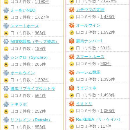
口コミ件数：
20,478件
口コミ件数：
1,190件
カチウマの定理
えーあいNEO
口コミ件数：
1,476件
口コミ件数：
1,827件
オールウイン
スマートホース
口コミ件数：
1,592件
口コミ件数：
963件
競馬ナンバー1
MODS競馬（モッズ競馬）
口コミ件数：
691件
口コミ件数：
199件
スマートホース
シンクロ（Synchro）
口コミ件数：
963件
口コミ件数：
285件
ハーレム競馬
オールウイン
口コミ件数：
1,395件
口コミ件数：
1,592件
うまジェネ
勝馬サプライズウルトラ
口コミ件数：
1,498件
口コミ件数：
564件
うまトリ
テキラボ
口コミ件数：
1,056件
口コミ件数：
252件
Re:KEIBA（リ・ケイバ）
リフレイン（Refrain）
口コミ件数：
117件
口コミ件数：
853件