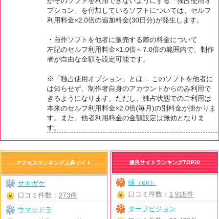
がそのソフトを利用できないようにする「独占使用オ
プション」を付加しているソフトについては、セルフ
利用料金×2.0倍の追加料金(30日分)が発生します。
・自作ソフトを他者に販売する際の料金について
左記のセルフ利用料金×1.0倍～7.0倍の範囲内で、制作
者が自由な金額を設定可能です。
※「独占使用オプション」とは… このソフトを他者に
は知らせず、制作者自身のアカウントからのみ利用で
きるようになります。ただし、独占状態でのご利用は
本来のセルフ利用料金×2.0倍(毎月)の別料金が掛かりま
す。また、他者利用料金の金額設定は無効となりま
す。
優良サイトランキングTOP20
アクセスランキング上昇サイト
縁（en）
サキガケ
口コミ件数：
1,915件
口コミ件数：
273件
ターフビジョン
ウマ☆ドラ