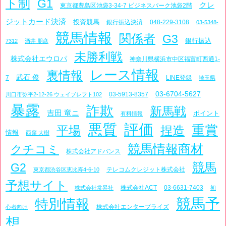
ト制
G1
クレ
東京都豊島区池袋3-34-7 ビジネスパーク池袋2階
ジットカード決済
投資競馬
銀行振込決済
048-229-3108
03-5348-
競馬情報
関係者
G3
銀行振込
7312
酒井 朋彦
未勝利戦
株式会社エウロパ
神奈川県横浜市中区福富町西通1-
レース情報
裏情報
武石 俊
7
LINE登録
埼玉県
03-6704-5627
03-5913-8357
川口市弥平2-12-26 ウェイブレフト102
暴露
詐欺
新馬戦
吉田 竜ニ
ポイント
有料情報
悪質
評価
重賞
平場
捏造
情報
西窪 大樹
競馬情報商材
クチコミ
株式会社アドバンス
競馬
G2
テレコムクレジット株式会社
東京都渋谷区恵比寿4-6-10
予想サイト
株式会社ACT
03-6631-7403
株式会社常昇社
初
競馬予
特別情報
株式会社エンタープライズ
心者向け
想