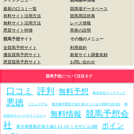
メインメニュー
競馬基本情報
最新の口コミ一覧
競馬場データベース
有料サイト活用方法
競馬用語辞典
無料サイト活用方法
レース情報
悪質サイト特徴
馬券の説明
競馬予想サイト
その他のメニュー
全競馬予想サイト
利用規約
優良競馬予想サイト
新規サイト調査依頼
悪質競馬予想サイト
お問い合わせ
競馬予想について注目タグ
口コミ
評判
無料予想
株式会社グッドラック
悪徳
リニューアル
東京都中野区中央2-30-9 ツバセスPART18-320
株
競馬予想会
無料情報
式会社サイバーテクノロジー
社
ポイン
東京都豊島区南大塚2-11-10 ミモザビル3階