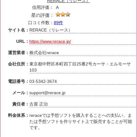
RERACE（リレース）
信用評価：
A
星の評価：
口コミ件数：
89件
サイト名：
RERACE（リレース）
URL：
https://www.rerace.jp/
運営業者：
株式会社rerace
会社住所：
東京都中野区本町四丁目25番2号カーサ・エルモーサ
103
電話番号：
03-5342-3674
メール：
support@rerace.jp
責任者：
古屋 正治
料金体系：
reraceでは予想ソフトを購入することへの支払い、ま
たは予想ソフトを作りサイト上で販売することが可能
です。