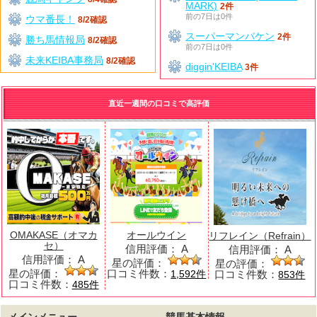
MARK)
2件
前の7日は0件
ウマ番長！
8/2確認
スーパーマンバケン
2件
勝ち馬情報局
8/2確認
前の7日は0件
未来KEIBA事務局
8/2確認
diggin'KEIBA
3件
直近一週間の口コミで高評価
OMAKASE（オマカ
オールウイン
リフレイン（Refrain）
セ）
信用評価：
A
信用評価：
A
信用評価：
A
星の評価：
星の評価：
星の評価：
口コミ件数：
口コミ件数：
1,592件
853件
口コミ件数：
485件