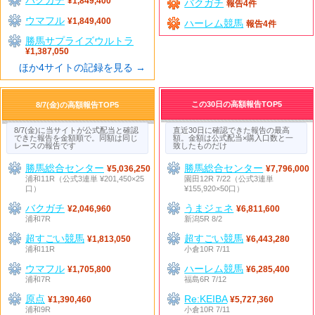
¥1,849,400
バクガチ
報告4件
ウマフル
¥1,849,400
ハーレム競馬
報告4件
勝馬サプライズウルトラ
¥1,387,050
ほか4サイトの記録を見る →
この30日の高額報告TOP5
8/7(金)の高額報告TOP5
8/7(金)に当サイトが公式配当と確認
直近30日に確認できた報告の最高
できた報告を金額順で。同額は同じ
額。金額は公式配当×購入口数と一
レースの報告です
致したものだけ
勝馬総合センター
勝馬総合センター
¥5,036,250
¥7,796,000
浦和11R（公式3連単 ¥201,450×25
園田12R 7/22（公式3連単
口）
¥155,920×50口）
バクガチ
うまジェネ
¥2,046,960
¥6,811,600
浦和7R
新潟5R 8/2
超すごい競馬
超すごい競馬
¥1,813,050
¥6,443,280
浦和11R
小倉10R 7/11
ウマフル
ハーレム競馬
¥1,705,800
¥6,285,400
浦和7R
福島6R 7/12
原点
Re:KEIBA
¥1,390,460
¥5,727,360
浦和9R
小倉10R 7/11