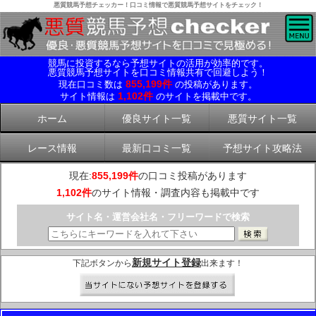
悪質競馬予想チェッカー！口コミ情報で悪質競馬予想サイトをチェック！
競馬に投資するなら予想サイトの活用が効率的です。
悪質競馬予想サイトを口コミ情報共有で回避しよう！
855,199件
現在口コミ数は
の投稿があります。
1,102件
サイト情報は
のサイトを掲載中です。
ホーム
優良サイト一覧
悪質サイト一覧
レース情報
最新口コミ一覧
予想サイト攻略法
現在:
855,199件
の口コミ投稿があります
1,102件
のサイト情報・調査内容も掲載中です
サイト名・運営会社名・フリーワードで検索
新規サイト登録
下記ボタンから
出来ます！