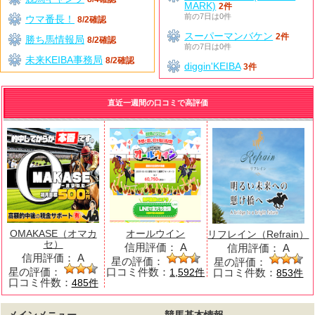
MARK)
2件
前の7日は0件
ウマ番長！
8/2確認
スーパーマンバケン
2件
勝ち馬情報局
8/2確認
前の7日は0件
未来KEIBA事務局
8/2確認
diggin'KEIBA
3件
直近一週間の口コミで高評価
OMAKASE（オマカ
オールウイン
リフレイン（Refrain）
セ）
信用評価：
A
信用評価：
A
信用評価：
A
星の評価：
星の評価：
星の評価：
口コミ件数：
口コミ件数：
1,592件
853件
口コミ件数：
485件