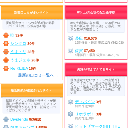
8/8(土)の会場の配当基準線
新着口コミが多いサイト
優良認定サイトへの直近3日の新着
8/8(土)開催の各会場、この30日の3
口コミ 396件。投稿が多い順
連単の真ん中（中央値）と最高。大
きな数字の物差しに
暁
32件
帯広
¥16,070
12開催日・最高 帯広12R ¥362,030
シンクロ
30件
佐賀
¥7,450
うまトリ
28件
4開催日・最高 佐賀4R ¥620,760
うまジェネ
26件
Re:KEIBA
16件
悪評が増えてきてるサイト
最新の口コミ一覧へ →
優良認定でないサイトへの直近7日
の口コミのうち、悪評の言葉（当た
らない・返金・詐欺 など）を含む投
稿の数。増加中のサイトを先に、多
最近閉鎖が確認されたサイト
い順
掲載ドメインの消滅を当サイトが確
ディバイン
3件
認した予想サイト。移転・ドメイン
前の7日は0件
変更の場合があります。記録と口コ
ミは残しています
リホラボ！
3件
前の7日は0件
Dividends
8/3確認
ヒットザマーク(HIT THE
競馬キャンプ
8/4確認