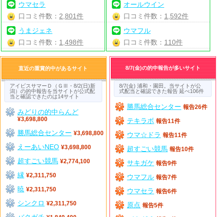
ウマセラ
オールウイン
口コミ件数：
2,801件
口コミ件数：
1,592件
うまジェネ
ウマフル
口コミ件数：
1,498件
口コミ件数：
110件
8/7(金)の的中報告が多いサイト
直近の重賞的中があるサイト
アイビスサマーＤ（ＧⅢ・8/2(日)新
8/7(金) 浦和・園田。当サイトが公
潟）の的中報告を当サイトが公式配
式配当と確認できた報告 延べ106件
当と確認できたのは14サイト
勝馬総合センター
報告26件
みどりの的中らんど
¥3,698,800
テキラボ
報告11件
勝馬総合センター
¥3,698,800
ウマ☆ドラ
報告11件
えーあいNEO
¥3,698,800
超すごい競馬
報告10件
超すごい競馬
¥2,774,100
サキガケ
報告9件
縁
¥2,311,750
ウマフル
報告7件
暁
¥2,311,750
ウマセラ
報告6件
シンクロ
¥2,311,750
原点
報告5件
バクガチ