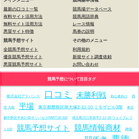
メインメニュー
競馬基本情報
最新の口コミ一覧
競馬場データベース
有料サイト活用方法
競馬用語辞典
無料サイト活用方法
レース情報
悪質サイト特徴
馬券の説明
競馬予想サイト
その他のメニュー
全競馬予想サイト
利用規約
優良競馬予想サイト
新規サイト調査依頼
悪質競馬予想サイト
お問い合わせ
競馬予想について注目タグ
口コミ
未勝利戦
株式会社アドバンス
初心者向け
西
平場
東京都豊島区南大塚2-11-10 ミモザビル3階
窪 大樹
東京
都中野区中央2-30-9 ツバセスPART18-320
埼玉県川口市弥平2-12-26 ウェイブレフ
競馬情報商材
競馬予想サイト
神奈
ト102
悪徳