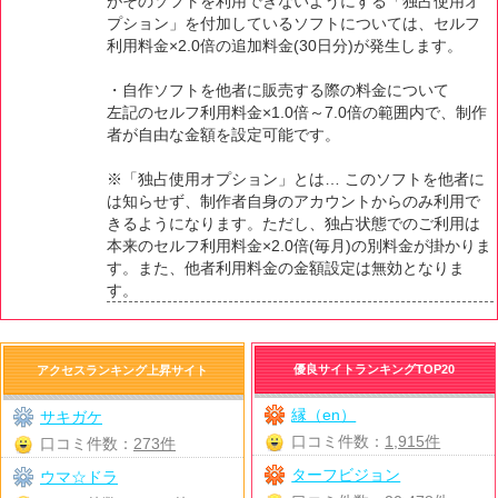
がそのソフトを利用できないようにする「独占使用オ
プション」を付加しているソフトについては、セルフ
利用料金×2.0倍の追加料金(30日分)が発生します。
・自作ソフトを他者に販売する際の料金について
左記のセルフ利用料金×1.0倍～7.0倍の範囲内で、制作
者が自由な金額を設定可能です。
※「独占使用オプション」とは… このソフトを他者に
は知らせず、制作者自身のアカウントからのみ利用で
きるようになります。ただし、独占状態でのご利用は
本来のセルフ利用料金×2.0倍(毎月)の別料金が掛かりま
す。また、他者利用料金の金額設定は無効となりま
す。
優良サイトランキングTOP20
アクセスランキング上昇サイト
縁（en）
サキガケ
口コミ件数：
1,915件
口コミ件数：
273件
ターフビジョン
ウマ☆ドラ