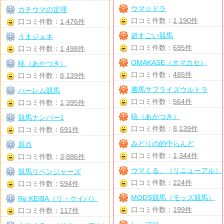
ウマ☆ドラ
カチウマの定理
口コミ件数：
1,190件
口コミ件数：
1,476件
超すごい競馬
うまジェネ
口コミ件数：
695件
口コミ件数：
1,498件
OMAKASE（オマカセ）
暁（あかつき）
口コミ件数：
485件
口コミ件数：
8,139件
勝馬サプライズウルトラ
ハーレム競馬
口コミ件数：
564件
口コミ件数：
1,395件
暁（あかつき）
競馬ナンバー1
口コミ件数：
8,139件
口コミ件数：
691件
みどりの的中らんど
原点
口コミ件数：
1,344件
口コミ件数：
3,886件
ウマくる。（リニューアル）
競馬リベンジャーズ
口コミ件数：
224件
口コミ件数：
594件
MODS競馬（モッズ競馬）
Re:KEIBA（リ・ケイバ）
口コミ件数：
199件
口コミ件数：
117件