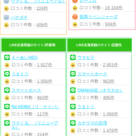
レープロ
ウマくる。（リニューアル）
口コミ件数：
19,104件
口コミ件数：
224件
競馬リベンジャーズ
バクガチ
口コミ件数：
594件
口コミ件数：
406件
LINE友達登録のサイト:評価増↑
LINE友達登録のサイト:話題性
えーあいNEO
ウマセラ
口コミ件数：
1,827件
口コミ件数：
2,801件
うまトリ
スマートホース
口コミ件数：
1,056件
口コミ件数：
963件
スマートホース
OMAKASE（オマカセ）
口コミ件数：
963件
口コミ件数：
485件
Re:KEIBA（リ・ケイバ）
うまトリ
口コミ件数：
117件
口コミ件数：
1,056件
ウマくる。（リニューア
カチウマの定理
ル）
口コミ件数：
1,476件
口コミ件数：
224件