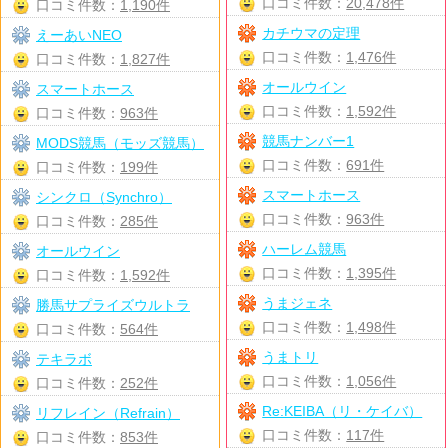
口コミ件数：
20,478件
口コミ件数：
1,190件
カチウマの定理
えーあいNEO
口コミ件数：
1,476件
口コミ件数：
1,827件
オールウイン
スマートホース
口コミ件数：
1,592件
口コミ件数：
963件
競馬ナンバー1
MODS競馬（モッズ競馬）
口コミ件数：
691件
口コミ件数：
199件
スマートホース
シンクロ（Synchro）
口コミ件数：
963件
口コミ件数：
285件
ハーレム競馬
オールウイン
口コミ件数：
1,395件
口コミ件数：
1,592件
うまジェネ
勝馬サプライズウルトラ
口コミ件数：
1,498件
口コミ件数：
564件
うまトリ
テキラボ
口コミ件数：
1,056件
口コミ件数：
252件
Re:KEIBA（リ・ケイバ）
リフレイン（Refrain）
口コミ件数：
117件
口コミ件数：
853件