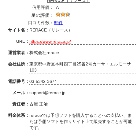
RERACE（リレース）
信用評価：
A
星の評価：
口コミ件数：
89件
サイト名：
RERACE（リレース）
URL：
https://www.rerace.jp/
運営業者：
株式会社rerace
会社住所：
東京都中野区本町四丁目25番2号カーサ・エルモーサ
103
電話番号：
03-5342-3674
メール：
support@rerace.jp
責任者：
古屋 正治
料金体系：
reraceでは予想ソフトを購入することへの支払い、ま
たは予想ソフトを作りサイト上で販売することが可能
です。