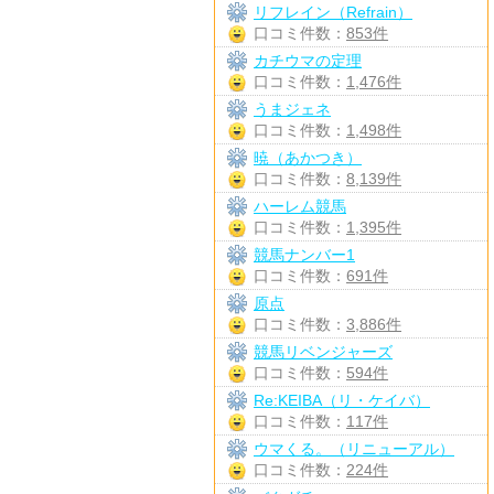
リフレイン（Refrain）
口コミ件数：
853件
カチウマの定理
口コミ件数：
1,476件
うまジェネ
口コミ件数：
1,498件
暁（あかつき）
口コミ件数：
8,139件
ハーレム競馬
口コミ件数：
1,395件
競馬ナンバー1
口コミ件数：
691件
原点
口コミ件数：
3,886件
競馬リベンジャーズ
口コミ件数：
594件
Re:KEIBA（リ・ケイバ）
口コミ件数：
117件
ウマくる。（リニューアル）
口コミ件数：
224件