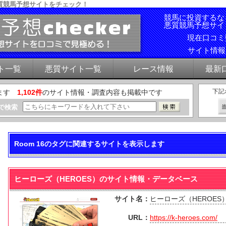
質競馬予想サイトをチェック！
競馬に投資するな
悪質競馬予想サイ
現在口コ
サイト情
ト一覧
悪質サイト一覧
レース情報
最新
下記
ます
1,102件
のサイト情報・調査内容も掲載中です
で検索
Room 16のタグに関連するサイトを表示します
ヒーローズ（HEROES）のサイト情報・データベース
サイト名：
ヒーローズ（HEROES
URL：
https://k-heroes.com/