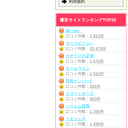
利用規約
優良サイトランキングTOP20
縁（en）
口コミ件数：
1,915件
ターフビジョン
口コミ件数：
20,478件
カチウマの定理
口コミ件数：
1,476件
オールウイン
口コミ件数：
1,592件
競馬ナンバー1
口コミ件数：
691件
スマートホース
口コミ件数：
963件
ハーレム競馬
口コミ件数：
1,395件
うまジェネ
口コミ件数：
1,498件