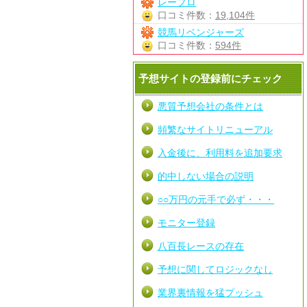
レープロ
口コミ件数：
19,104件
競馬リベンジャーズ
口コミ件数：
594件
予想サイトの登録前にチェック
悪質予想会社の条件とは
頻繁なサイトリニューアル
入金後に、利用料を追加要求
的中しない場合の説明
○○万円の元手で必ず・・・
モニター登録
八百長レースの存在
予想に関してロジックなし
業界裏情報を猛プッシュ