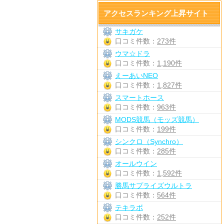
アクセスランキング上昇サイト
サキガケ
口コミ件数：
273件
ウマ☆ドラ
口コミ件数：
1,190件
えーあいNEO
口コミ件数：
1,827件
スマートホース
口コミ件数：
963件
MODS競馬（モッズ競馬）
口コミ件数：
199件
シンクロ（Synchro）
口コミ件数：
285件
オールウイン
口コミ件数：
1,592件
勝馬サプライズウルトラ
口コミ件数：
564件
テキラボ
口コミ件数：
252件