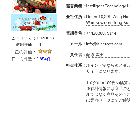
運営業者：
Intelligent Technology L
会社住所：
Room 16,29F Wing Hon
Wan,Kowloon,Hong Ko
電話番号：
+442038075144
ヒーローズ（HEROES）
メール：
info@k-heroes.com
信用評価：
B
星の評価：
責任者：
藤原 歳実
口コミ件数：
2,854件
料金体系：
ポイント制ならぬメダ
サイトになります。
1メダル＝100円の換算
※有料情報には商品ご
ルではなく商品そのも
は案内ページにてご確