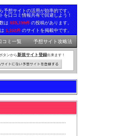
ら予想サイトの活用が効率的です。
トを口コミ情報共有で回避しよう！
ミ数は
の投稿があります。
855,199件
報は
のサイトを掲載中です。
1,102件
口コミ一覧
予想サイト攻略法
新規サイト登録
ボタンから
出来ます！
）