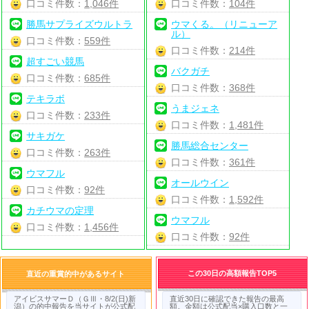
口コミ件数：
1,046件
口コミ件数：
104件
勝馬サプライズウルトラ
ウマくる。（リニューア
ル）
口コミ件数：
559件
口コミ件数：
214件
超すごい競馬
バクガチ
口コミ件数：
685件
口コミ件数：
368件
テキラボ
うまジェネ
口コミ件数：
233件
口コミ件数：
1,481件
サキガケ
勝馬総合センター
口コミ件数：
263件
口コミ件数：
361件
ウマフル
オールウイン
口コミ件数：
92件
口コミ件数：
1,592件
カチウマの定理
ウマフル
口コミ件数：
1,456件
口コミ件数：
92件
この30日の高額報告TOP5
直近の重賞的中があるサイト
アイビスサマーＤ（ＧⅢ・8/2(日)新
直近30日に確認できた報告の最高
潟）の的中報告を当サイトが公式配
額。金額は公式配当×購入口数と一