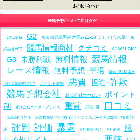
お問い合わせ
競馬予想について注目タグ
G2
東京都豊島区南大塚2-11-10 ミモザビル3階
LINE登録
株
競馬情報商材
クチコミ
式会社ACT
03-6631-7403
競馬情報
無料情報
未勝利戦
G3
レース情報
無料予想
平場
神奈川県横浜市
悪質
詐欺
捏造
ポイント情報
中区福富町西通1-7
競馬予想会社
ポイント
株式会社エウロパ
口コミ
重賞
制
武石 俊
株式会社エンタープライズ
投資競
東京都豊島区池袋3-34-7 ビジネスパーク池袋2階
株式会社常昇社
評判
評価
暴露
競
馬
銀行振込決済
有料情報
悪徳
馬予想サイト