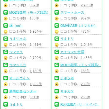
口コミ件数：
952件
口コミ件数：
2,790件
MODS競馬（モッズ競馬）
スマートホース
口コミ件数：
188件
口コミ件数：
952件
縁（en）
OMAKASE（オマカセ）
口コミ件数：
1,904件
口コミ件数：
475件
うまジェネ
うまトリ
口コミ件数：
1,481件
口コミ件数：
1,046件
ウマセラ
カチウマの定理
口コミ件数：
2,790件
口コミ件数：
1,456件
ウマ☆ドラ
MODS競馬（モッズ競馬）
口コミ件数：
1,180件
口コミ件数：
188件
オールウイン
テキラボ
口コミ件数：
1,592件
口コミ件数：
233件
勝馬総合センター
サキガケ
口コミ件数：
361件
口コミ件数：
263件
うまトリ
Re:KEIBA（リ・ケイバ）