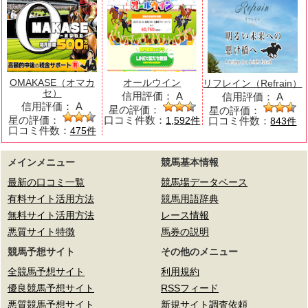
OMAKASE（オマカ
オールウイン
リフレイン（Refrain）
セ）
信用評価：
A
信用評価：
A
信用評価：
A
星の評価：
星の評価：
星の評価：
口コミ件数：
口コミ件数：
1,592件
843件
口コミ件数：
475件
メインメニュー
競馬基本情報
最新の口コミ一覧
競馬場データベース
有料サイト活用方法
競馬用語辞典
無料サイト活用方法
レース情報
悪質サイト特徴
馬券の説明
競馬予想サイト
その他のメニュー
全競馬予想サイト
利用規約
優良競馬予想サイト
RSSフィード
悪質競馬予想サイト
新規サイト調査依頼