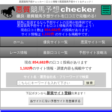
悪質競馬予想チェッカー！口コミ情報で悪質競馬予想サイトをチェック！
競馬に投資するなら予想サイトの活用が効率的です。
悪質競馬予想サイトを口コミ情報共有で回避しよう！
854,682件
現在口コミ数は
の投稿があります。
1,102件
サイト情報は
のサイトを掲載中です。
ホーム
優良サイト一覧
悪質サイト一覧
レース情報
最新口コミ一覧
予想サイト攻略法
現在:
854,682件
の口コミ投稿があります
1,102件
のサイト情報・調査内容も掲載中です
サイト名・運営会社名・フリーワードで検索
新規サイト登録
下記ボタンから
出来ます！