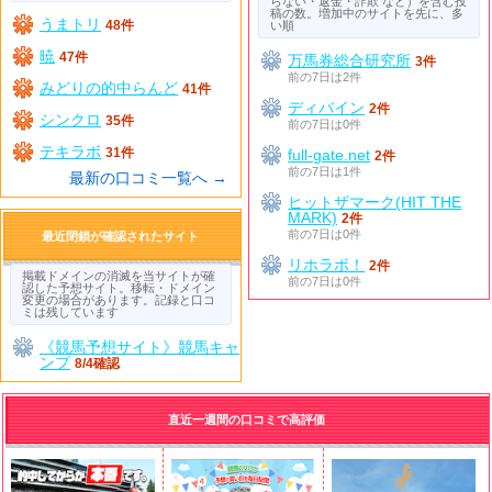
らない・返金・詐欺 など）を含む投
稿の数。増加中のサイトを先に、多
うまトリ
48件
い順
暁
47件
万馬券総合研究所
3件
前の7日は2件
みどりの的中らんど
41件
ディバイン
2件
シンクロ
35件
前の7日は0件
テキラボ
31件
full-gate.net
2件
前の7日は1件
最新の口コミ一覧へ →
ヒットザマーク(HIT THE
MARK)
2件
前の7日は0件
最近閉鎖が確認されたサイト
リホラボ！
2件
掲載ドメインの消滅を当サイトが確
前の7日は0件
認した予想サイト。移転・ドメイン
変更の場合があります。記録と口コ
ミは残しています
《競馬予想サイト》競馬キャ
ンプ
8/4確認
直近一週間の口コミで高評価