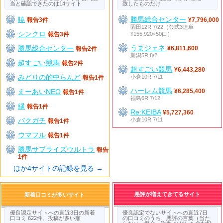
当と確認できたのは14サイト
致したものだけ
暁
勝馬総合センター
報告3件
¥7,796,000
園田12R 7/22（公式3連単
シンクロ
¥155,920×50口）
報告3件
うまジェネ
勝馬総合センター
¥6,811,600
報告2件
新潟5R 8/2
超すごい競馬
報告2件
超すごい競馬
¥6,443,280
みどりの的中らんど
小倉10R 7/11
報告1件
ハーレム競馬
えーあいNEO
¥6,285,400
報告1件
福島6R 7/12
縁
報告1件
Re:KEIBA
¥5,727,360
バクガチ
小倉10R 7/11
報告1件
ウマフル
報告1件
勝馬サプライズウルトラ
報告
1件
ほか4サイトの記録を見る →
悪評が増えてきてるサイト
新着口コミが多いサイト
優良認定サイトへの直近3日の新着
優良認定でないサイトへの直近7日
口コミ 622件。投稿が多い順
の口コミのうち、悪評の言葉（当た