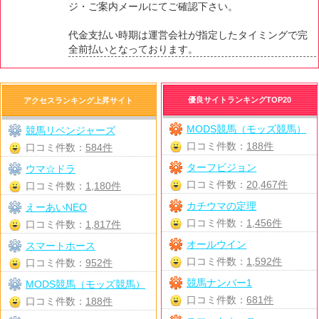
ジ・ご案内メールにてご確認下さい。
代金支払い時期は運営会社が指定したタイミングで完
全前払いとなっております。
優良サイトランキングTOP20
アクセスランキング上昇サイト
MODS競馬（モッズ競馬）
競馬リベンジャーズ
口コミ件数：
188件
口コミ件数：
584件
ターフビジョン
ウマ☆ドラ
口コミ件数：
20,467件
口コミ件数：
1,180件
カチウマの定理
えーあいNEO
口コミ件数：
1,456件
口コミ件数：
1,817件
オールウイン
スマートホース
口コミ件数：
1,592件
口コミ件数：
952件
競馬ナンバー1
MODS競馬（モッズ競馬）
口コミ件数：
681件
口コミ件数：
188件