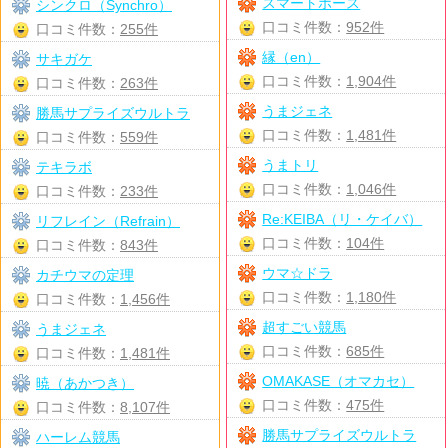
スマートホース
シンクロ（Synchro）
口コミ件数：
952件
口コミ件数：
255件
縁（en）
サキガケ
口コミ件数：
1,904件
口コミ件数：
263件
うまジェネ
勝馬サプライズウルトラ
口コミ件数：
1,481件
口コミ件数：
559件
うまトリ
テキラボ
口コミ件数：
1,046件
口コミ件数：
233件
Re:KEIBA（リ・ケイバ）
リフレイン（Refrain）
口コミ件数：
104件
口コミ件数：
843件
ウマ☆ドラ
カチウマの定理
口コミ件数：
1,180件
口コミ件数：
1,456件
超すごい競馬
うまジェネ
口コミ件数：
685件
口コミ件数：
1,481件
OMAKASE（オマカセ）
暁（あかつき）
口コミ件数：
475件
口コミ件数：
8,107件
勝馬サプライズウルトラ
ハーレム競馬