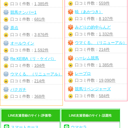
口コミ件数：
559件
口コミ件数：
1,385件
暁（あかつき）
競馬ナンバー1
口コミ件数：
8,107件
口コミ件数：
681件
みどりの的中らんど
原点
口コミ件数：
1,332件
口コミ件数：
3,876件
ウマくる。（リニューアル）
オールウイン
口コミ件数：
214件
口コミ件数：
1,592件
ハーレム競馬
Re:KEIBA（リ・ケイバ）
口コミ件数：
1,385件
口コミ件数：
104件
レープロ
ウマくる。（リニューアル）
口コミ件数：
19,090件
口コミ件数：
214件
競馬リベンジャーズ
バクガチ
口コミ件数：
584件
口コミ件数：
368件
LINE友達登録のサイト:評価増↑
LINE友達登録のサイト:話題性
スマートホース
ウマセラ