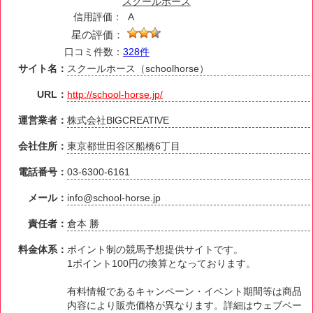
スクールホース
信用評価：
A
星の評価：
口コミ件数：
328件
サイト名：
スクールホース（schoolhorse）
URL：
http://school-horse.jp/
運営業者：
株式会社BlGCREATlVE
会社住所：
東京都世田谷区船橋6丁目
電話番号：
03-6300-6161
メール：
info@school-horse.jp
責任者：
倉本 勝
料金体系：
ポイント制の競馬予想提供サイトです。
1ポイント100円の換算となっております。
有料情報であるキャンペーン・イベント期間等は商品
内容により販売価格が異なります。詳細はウェブペー