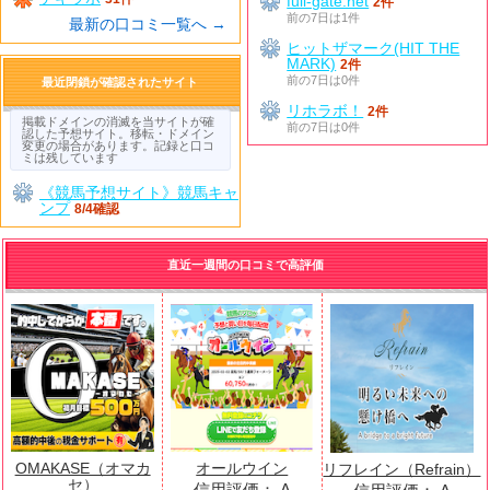
full-gate.net
2件
前の7日は1件
最新の口コミ一覧へ →
ヒットザマーク(HIT THE
MARK)
2件
前の7日は0件
最近閉鎖が確認されたサイト
リホラボ！
2件
掲載ドメインの消滅を当サイトが確
前の7日は0件
認した予想サイト。移転・ドメイン
変更の場合があります。記録と口コ
ミは残しています
《競馬予想サイト》競馬キャ
ンプ
8/4確認
直近一週間の口コミで高評価
OMAKASE（オマカ
オールウイン
リフレイン（Refrain）
セ）
信用評価：
A