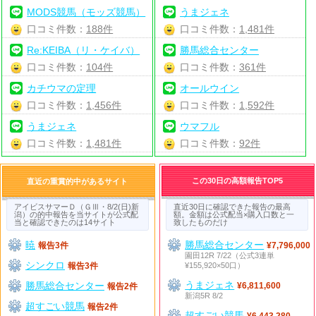
MODS競馬（モッズ競馬）
うまジェネ
口コミ件数：
188件
口コミ件数：
1,481件
Re:KEIBA（リ・ケイバ）
勝馬総合センター
口コミ件数：
104件
口コミ件数：
361件
カチウマの定理
オールウイン
口コミ件数：
1,456件
口コミ件数：
1,592件
うまジェネ
ウマフル
口コミ件数：
1,481件
口コミ件数：
92件
この30日の高額報告TOP5
直近の重賞的中があるサイト
アイビスサマーＤ（ＧⅢ・8/2(日)新
直近30日に確認できた報告の最高
潟）の的中報告を当サイトが公式配
額。金額は公式配当×購入口数と一
当と確認できたのは14サイト
致したものだけ
暁
勝馬総合センター
報告3件
¥7,796,000
園田12R 7/22（公式3連単
シンクロ
¥155,920×50口）
報告3件
うまジェネ
勝馬総合センター
¥6,811,600
報告2件
新潟5R 8/2
超すごい競馬
報告2件
超すごい競馬
¥6,443,280