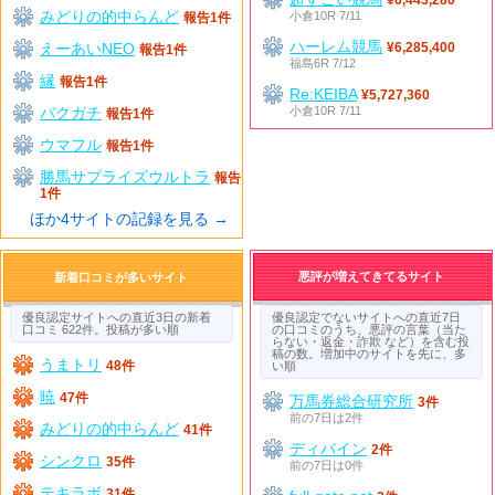
みどりの的中らんど
小倉10R 7/11
報告1件
ハーレム競馬
えーあいNEO
¥6,285,400
報告1件
福島6R 7/12
縁
報告1件
Re:KEIBA
¥5,727,360
バクガチ
小倉10R 7/11
報告1件
ウマフル
報告1件
勝馬サプライズウルトラ
報告
1件
ほか4サイトの記録を見る →
悪評が増えてきてるサイト
新着口コミが多いサイト
優良認定サイトへの直近3日の新着
優良認定でないサイトへの直近7日
口コミ 622件。投稿が多い順
の口コミのうち、悪評の言葉（当た
らない・返金・詐欺 など）を含む投
稿の数。増加中のサイトを先に、多
うまトリ
48件
い順
暁
47件
万馬券総合研究所
3件
前の7日は2件
みどりの的中らんど
41件
ディバイン
2件
シンクロ
35件
前の7日は0件
テキラボ
31件