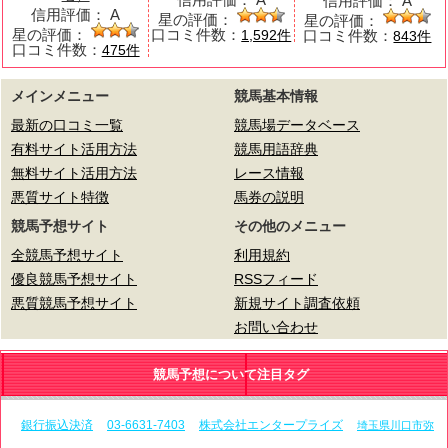
信用評価：
A
信用評価：
A
星の評価：
星の評価：
星の評価：
口コミ件数：
口コミ件数：
1,592件
843件
口コミ件数：
475件
メインメニュー
競馬基本情報
最新の口コミ一覧
競馬場データベース
有料サイト活用方法
競馬用語辞典
無料サイト活用方法
レース情報
悪質サイト特徴
馬券の説明
競馬予想サイト
その他のメニュー
全競馬予想サイト
利用規約
優良競馬予想サイト
RSSフィード
悪質競馬予想サイト
新規サイト調査依頼
お問い合わせ
競馬予想について注目タグ
銀行振込決済
03-6631-7403
株式会社エンタープライズ
埼玉県川口市弥