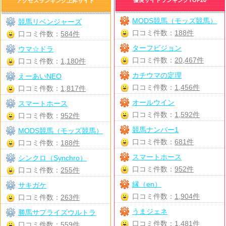
アクセスランキング上昇サイト
MODS競馬（モッズ競馬）
競馬リベンジャーズ
口コミ件数：
188件
口コミ件数：
584件
ターフビジョン
ウマ☆ドラ
口コミ件数：
20,467件
口コミ件数：
1,180件
カチウマの定理
えーあいNEO
口コミ件数：
1,456件
口コミ件数：
1,817件
オールウイン
スマートホース
口コミ件数：
1,592件
口コミ件数：
952件
競馬ナンバー1
MODS競馬（モッズ競馬）
口コミ件数：
681件
口コミ件数：
188件
スマートホース
シンクロ（Synchro）
口コミ件数：
952件
口コミ件数：
255件
縁（en）
サキガケ
口コミ件数：
1,904件
口コミ件数：
263件
うまジェネ
勝馬サプライズウルトラ
口コミ件数：
1,481件
口コミ件数：
559件