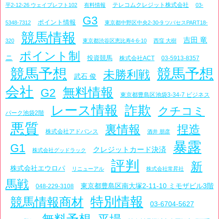
テレコムクレジット株式会社
平2-12-26 ウェイブレフト102
有料情報
03-
G3
ポイント情報
5348-7312
東京都中野区中央2-30-9 ツバセスPART18-
競馬情報
吉田 竜
320
東京都渋谷区恵比寿4-6-10
西窪 大樹
ポイント制
ニ
投資競馬
株式会社ACT
03-5913-8357
競馬予想
競馬予想
未勝利戦
武石 俊
会社
無料情報
G2
東京都豊島区池袋3-34-7 ビジネス
レース情報
詐欺
クチコミ
パーク池袋2階
悪質
裏情報
捏造
株式会社アドバンス
酒井 朋彦
暴露
G1
クレジットカード決済
株式会社グッドラック
評判
新
株式会社エウロパ
リニューアル
株式会社常昇社
馬戦
東京都豊島区南大塚2-11-10 ミモザビル3階
048-229-3108
特別情報
競馬情報商材
03-6704-5627