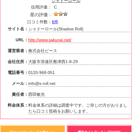
シャドーロール
信用評価：
C
星の評価：
口コミ件数：
6件
サイト名：
シャドーロール(Shadow Roll)
URL：
http://www.sakuraji.net/
運営業者：
株式会社ピース
会社住所：
大阪市浪速区敷津西1-8-29
電話番号：
0120-968-051
メール：
info@s-roll.net
責任者：
西田敏光
料金体系：
料金体系の詳細は調査中です。ご存じの方がおりまし
たら口コミ投稿をお願いします。
優良サイトランキングTOP20