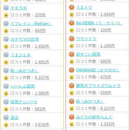
うまトリ
テキラボ
口コミ件数：
1,046件
口コミ件数：
233件
Re:KEIBA（リ・ケイバ）
リフレイン（Refrain）
口コミ件数：
104件
口コミ件数：
843件
ウマ☆ドラ
カチウマの定理
口コミ件数：
1,180件
口コミ件数：
1,456件
超すごい競馬
うまジェネ
口コミ件数：
685件
口コミ件数：
1,481件
OMAKASE（オマカセ）
暁（あかつき）
口コミ件数：
475件
口コミ件数：
8,107件
勝馬サプライズウルトラ
ハーレム競馬
口コミ件数：
559件
口コミ件数：
1,385件
暁（あかつき）
競馬ナンバー1
口コミ件数：
8,107件
口コミ件数：
681件
みどりの的中らんど
原点
口コミ件数：
1,332件
口コミ件数：
3,876件