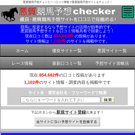
悪質競馬予想チェッカー！口コミ情報で悪質競馬予想サイトをチェック！
競馬に投資するなら予想サイトの活用が効率的です。
悪質競馬予想サイトを口コミ情報共有で回避しよう！
854,682件
現在口コミ数は
の投稿があります。
1,102件
サイト情報は
のサイトを掲載中です。
ホーム
優良サイト一覧
悪質サイト一覧
レース情報
最新口コミ一覧
予想サイト攻略法
現在:
854,682件
の口コミ投稿があります
1,102件
のサイト情報・調査内容も掲載中です
サイト名・運営会社名・フリーワードで検索
新規サイト登録
下記ボタンから
出来ます！