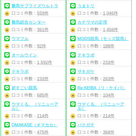
勝馬サプライズウルトラ
うまトリ
口コミ件数：
559件
口コミ件数：
1,046件
勝馬総合センター
カチウマの定理
口コミ件数：
361件
口コミ件数：
1,456件
ウマフル
MODS競馬（モッズ競馬）
口コミ件数：
92件
口コミ件数：
188件
オールウイン
テキラボ
口コミ件数：
1,592件
口コミ件数：
233件
テキラボ
サキガケ
口コミ件数：
233件
口コミ件数：
263件
超すごい競馬
Re:KEIBA（リ・ケイバ）
口コミ件数：
685件
口コミ件数：
104件
ウマくる。（リニューア
ウマくる。（リニューア
ル）
ル）
口コミ件数：
214件
口コミ件数：
214件
OMAKASE（オマカセ）
バクガチ
口コミ件数：
475件
口コミ件数：
368件