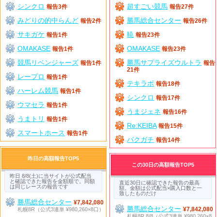
シンクロ
超すごい競馬
報告3件
報告27件
みどりの的中らんど
勝馬総合センター
報告2件
報告26件
サキガケ
暁
報告1件
報告23件
OMAKASE
OMAKASE
報告1件
報告23件
競馬リベンジャーズ
勝馬サプライズウルトラ
報告1件
報告
21件
レープロ
報告1件
テキラボ
報告18件
ハーレム競馬
報告1件
シンクロ
報告17件
ウマセラ
報告1件
うまジェネ
報告16件
うまトリ
報告1件
Re:KEIBA
報告15件
スマートホース
報告1件
バクガチ
報告14件
昨日の高額報告TOP5
この30日の高額報告TOP5
昨日 8/8(土)に当サイトが公式配当
と確認できた報告を金額順で。同額
直近30日に確認できた報告の最高
は同じレースの報告です
額。金額は公式配当×購入口数と一
致したものだけ
勝馬総合センター
¥7,842,080
勝馬総合センター
札幌8R（公式3連単 ¥980,260×8口）
¥7,842,080
札幌8R 8/8（公式3連単 ¥980,260×8