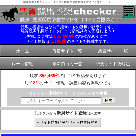
悪質競馬予想チェッカー！口コミ情報で悪質競馬予想サイトをチェック！
競馬に投資するなら予想サイトの活用が効率的です。
悪質競馬予想サイトを口コミ情報共有で回避しよう！
855,468件
現在口コミ数は
の投稿があります。
1,102件
サイト情報は
のサイトを掲載中です。
ホーム
優良サイト一覧
悪質サイト一覧
レース情報
最新口コミ一覧
予想サイト攻略法
現在:
855,468件
の口コミ投稿があります
1,102件
のサイト情報・調査内容も掲載中です
サイト名・運営会社名・フリーワードで検索
新規サイト登録
下記ボタンから
出来ます！