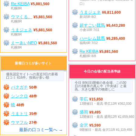
Re:KEIBA
口）
¥5,881,560
札幌8R
うまジェネ
¥6,811,600
ウマくる。
新潟5R 8/2
¥5,881,560
札幌8R
超すごい競馬
¥6,443,280
うまジェネ
小倉10R 7/11
¥5,881,560
札幌8R
ハーレム競馬
¥6,285,400
えーあいNEO
福島6R 7/12
¥5,881,560
札幌8R
Re:KEIBA
¥5,881,560
札幌8R 8/8
新着口コミが多いサイト
今日の会場の配当基準線
優良認定サイトへの直近3日の新着
口コミ 616件。投稿が多い順
今日 8/9(日)開催の各会場、この30
日の3連単の真ん中（中央値）と最
バクガチ
50件
高。大きな数字の物差しに
シンクロ
48件
帯広
¥15,850
13開催日・最高 帯広12R ¥362,030
暁
48件
盛岡
¥9,495
うまトリ
35件
12開催日・最高 盛岡12R ¥2,659,660
ウマフル
27件
金沢
¥5,590
最新の口コミ一覧へ →
9開催日・最高 金沢11R ¥1,119,450