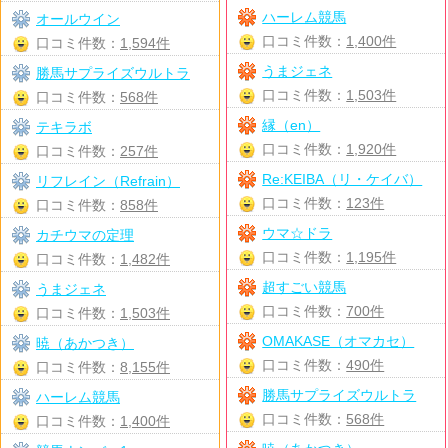
ハーレム競馬
オールウイン
口コミ件数：
1,400件
口コミ件数：
1,594件
うまジェネ
勝馬サプライズウルトラ
口コミ件数：
1,503件
口コミ件数：
568件
縁（en）
テキラボ
口コミ件数：
1,920件
口コミ件数：
257件
Re:KEIBA（リ・ケイバ）
リフレイン（Refrain）
口コミ件数：
123件
口コミ件数：
858件
ウマ☆ドラ
カチウマの定理
口コミ件数：
1,195件
口コミ件数：
1,482件
超すごい競馬
うまジェネ
口コミ件数：
700件
口コミ件数：
1,503件
OMAKASE（オマカセ）
暁（あかつき）
口コミ件数：
490件
口コミ件数：
8,155件
勝馬サプライズウルトラ
ハーレム競馬
口コミ件数：
568件
口コミ件数：
1,400件