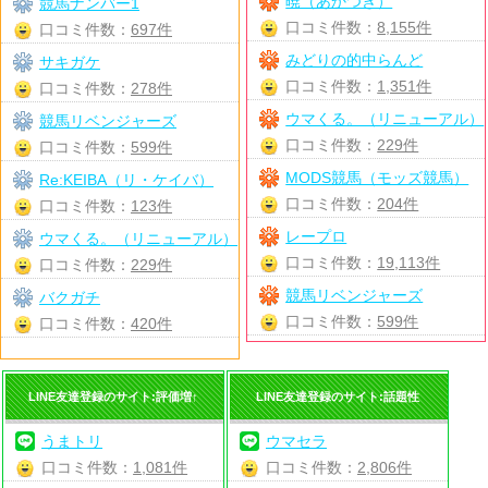
暁（あかつき）
競馬ナンバー1
口コミ件数：
8,155件
口コミ件数：
697件
みどりの的中らんど
サキガケ
口コミ件数：
1,351件
口コミ件数：
278件
ウマくる。（リニューアル）
競馬リベンジャーズ
口コミ件数：
229件
口コミ件数：
599件
MODS競馬（モッズ競馬）
Re:KEIBA（リ・ケイバ）
口コミ件数：
204件
口コミ件数：
123件
レープロ
ウマくる。（リニューアル）
口コミ件数：
19,113件
口コミ件数：
229件
競馬リベンジャーズ
バクガチ
口コミ件数：
599件
口コミ件数：
420件
LINE友達登録のサイト:評価増↑
LINE友達登録のサイト:話題性
うまトリ
ウマセラ
口コミ件数：
1,081件
口コミ件数：
2,806件