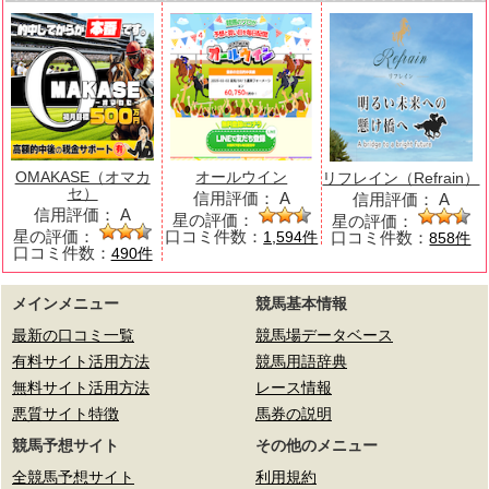
OMAKASE（オマカ
オールウイン
リフレイン（Refrain）
セ）
信用評価：
A
信用評価：
A
信用評価：
A
星の評価：
星の評価：
星の評価：
口コミ件数：
口コミ件数：
1,594件
858件
口コミ件数：
490件
メインメニュー
競馬基本情報
最新の口コミ一覧
競馬場データベース
有料サイト活用方法
競馬用語辞典
無料サイト活用方法
レース情報
悪質サイト特徴
馬券の説明
競馬予想サイト
その他のメニュー
全競馬予想サイト
利用規約