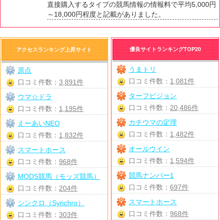
直接購入するタイプの競馬情報の情報料で平均5,000円
～18,000円程度と記載がありました。
優良サイトランキングTOP20
アクセスランキング上昇サイト
うまトリ
原点
口コミ件数：
1,081件
口コミ件数：
3,891件
ターフビジョン
ウマ☆ドラ
口コミ件数：
20,486件
口コミ件数：
1,195件
カチウマの定理
えーあいNEO
口コミ件数：
1,482件
口コミ件数：
1,832件
オールウイン
スマートホース
口コミ件数：
1,594件
口コミ件数：
968件
競馬ナンバー1
MODS競馬（モッズ競馬）
口コミ件数：
697件
口コミ件数：
204件
スマートホース
シンクロ（Synchro）
口コミ件数：
968件
口コミ件数：
303件