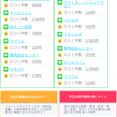
ウマくる。（リニューア
口コミ件数：
568件
ル）
口コミ件数：
229件
オールウイン
口コミ件数：
1,594件
バクガチ
口コミ件数：
420件
超すごい競馬
口コミ件数：
700件
うまジェネ
口コミ件数：
1,503件
ウマフル
口コミ件数：
119件
勝馬総合センター
口コミ件数：
376件
勝馬総合センター
口コミ件数：
376件
オールウイン
口コミ件数：
1,594件
サキガケ
口コミ件数：
278件
ウマフル
口コミ件数：
119件
昨日の的中報告が多いサイト
直近の重賞的中があるサイト
クイーンステークス（ＧⅢ・8/2(日)
昨日 8/8(土) 札幌・新潟・中京・帯
札幌）の的中報告を当サイトが公式
広・佐賀。当サイトが公式配当と確
配当と確認できたのは10サイト
認できた報告 延べ342件