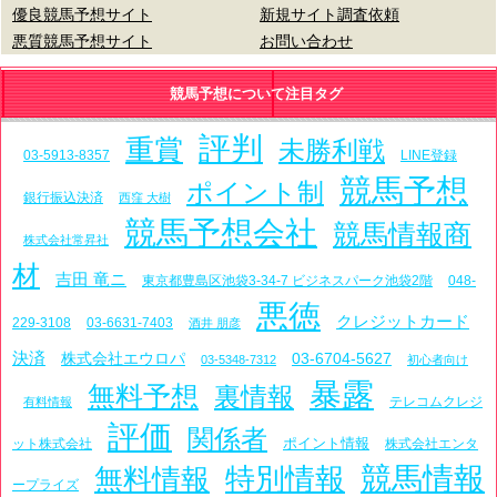
優良競馬予想サイト
新規サイト調査依頼
悪質競馬予想サイト
お問い合わせ
競馬予想について注目タグ
評判
重賞
未勝利戦
03-5913-8357
LINE登録
競馬予想
ポイント制
銀行振込決済
西窪 大樹
競馬予想会社
競馬情報商
株式会社常昇社
材
吉田 竜ニ
東京都豊島区池袋3-34-7 ビジネスパーク池袋2階
048-
悪徳
クレジットカード
229-3108
03-6631-7403
酒井 朋彦
決済
株式会社エウロパ
03-6704-5627
03-5348-7312
初心者向け
暴露
無料予想
裏情報
テレコムクレジ
有料情報
評価
関係者
ポイント情報
ット株式会社
株式会社エンタ
特別情報
競馬情報
無料情報
ープライズ