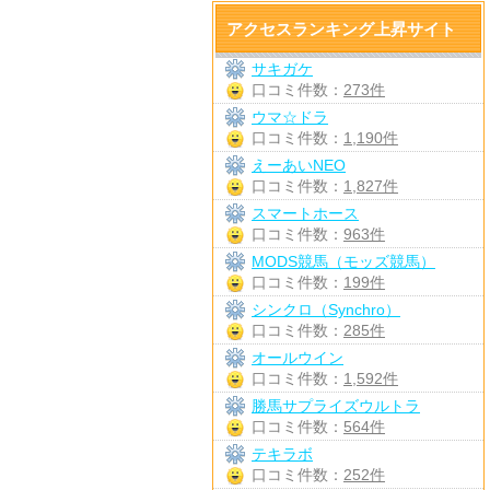
アクセスランキング上昇サイト
サキガケ
口コミ件数：
273件
ウマ☆ドラ
口コミ件数：
1,190件
えーあいNEO
口コミ件数：
1,827件
スマートホース
口コミ件数：
963件
MODS競馬（モッズ競馬）
口コミ件数：
199件
シンクロ（Synchro）
口コミ件数：
285件
オールウイン
口コミ件数：
1,592件
勝馬サプライズウルトラ
口コミ件数：
564件
テキラボ
口コミ件数：
252件