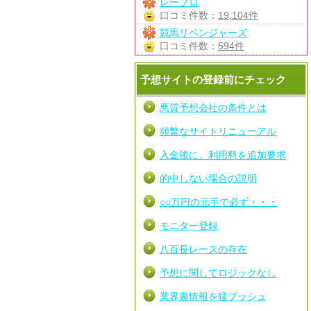
レープロ
口コミ件数：
19,104件
競馬リベンジャーズ
口コミ件数：
594件
予想サイトの登録前にチェック
悪質予想会社の条件とは
頻繁なサイトリニューアル
入金後に、利用料を追加要求
的中しない場合の説明
○○万円の元手で必ず・・・
モニター登録
八百長レースの存在
予想に関してロジックなし
業界裏情報を猛プッシュ