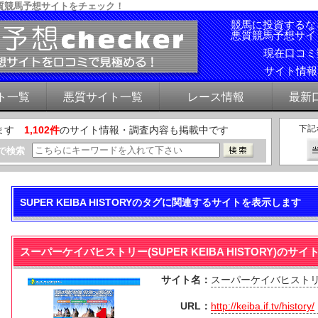
質競馬予想サイトをチェック！
競馬に投資するな
悪質競馬予想サイ
現在口コ
サイト情
ト一覧
悪質サイト一覧
レース情報
最新
下記
ます
1,102件
のサイト情報・調査内容も掲載中です
で検索
SUPER KEIBA HISTORYのタグに関連するサイトを表示します
スーパーケイバヒストリー(SUPER KEIBA HISTORY)の
サイト名：
スーパーケイバヒストリー(S
URL：
http://keiba.if.tv/history/