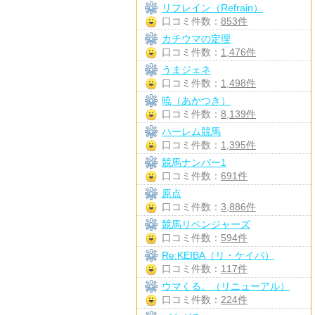
リフレイン（Refrain）
口コミ件数：
853件
カチウマの定理
口コミ件数：
1,476件
うまジェネ
口コミ件数：
1,498件
暁（あかつき）
口コミ件数：
8,139件
ハーレム競馬
口コミ件数：
1,395件
競馬ナンバー1
口コミ件数：
691件
原点
口コミ件数：
3,886件
競馬リベンジャーズ
口コミ件数：
594件
Re:KEIBA（リ・ケイバ）
口コミ件数：
117件
ウマくる。（リニューアル）
口コミ件数：
224件