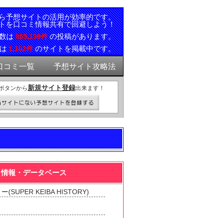
ら予想サイトの活用が効率的です。
トを口コミ情報共有で回避しよう！
ミ数は
の投稿があります。
855,199件
報は
のサイトを掲載中です。
1,102件
口コミ一覧
予想サイト攻略法
新規サイト登録
ボタンから
出来ます！
サイト情報・データベース
UPER KEIBA HISTORY)