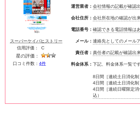
運営業者：
会社情報の記載が確認
会社住所：
会社所在地の確認が出
電話番号：
確認できる電話情報は
スーパーケイバヒストリー
メール：
連絡先としてのメール
信用評価：
C
責任者：
責任者の記載が確認出
星の評価：
口コミ件数：
4件
料金体系：
下記、料金体系一覧で
8日間［連続土日消化制］
4日間［連続土日消化制］
4日間［連続日曜限定消化
込）