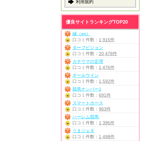
利用規約
優良サイトランキングTOP20
縁（en）
口コミ件数：
1,915件
ターフビジョン
口コミ件数：
20,478件
カチウマの定理
口コミ件数：
1,476件
オールウイン
口コミ件数：
1,592件
競馬ナンバー1
口コミ件数：
691件
スマートホース
口コミ件数：
963件
ハーレム競馬
口コミ件数：
1,395件
うまジェネ
口コミ件数：
1,498件