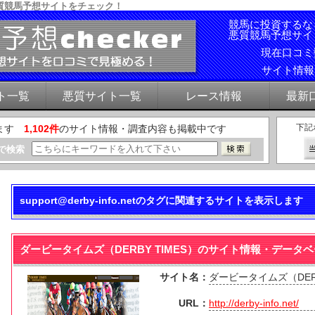
質競馬予想サイトをチェック！
競馬に投資するな
悪質競馬予想サイ
現在口コ
サイト情
ト一覧
悪質サイト一覧
レース情報
最新
下記
ます
1,102件
のサイト情報・調査内容も掲載中です
で検索
support@derby-info.netのタグに関連するサイトを表示します
ダービータイムズ（DERBY TIMES）のサイト情報・データ
サイト名：
ダービータイムズ（DERB
URL：
http://derby-info.net/