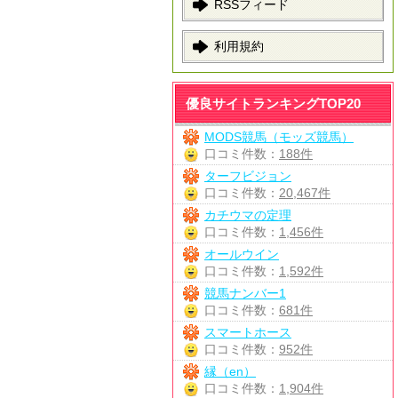
RSSフィード
利用規約
優良サイトランキングTOP20
MODS競馬（モッズ競馬）
口コミ件数：
188件
ターフビジョン
口コミ件数：
20,467件
カチウマの定理
口コミ件数：
1,456件
オールウイン
口コミ件数：
1,592件
競馬ナンバー1
口コミ件数：
681件
スマートホース
口コミ件数：
952件
縁（en）
口コミ件数：
1,904件