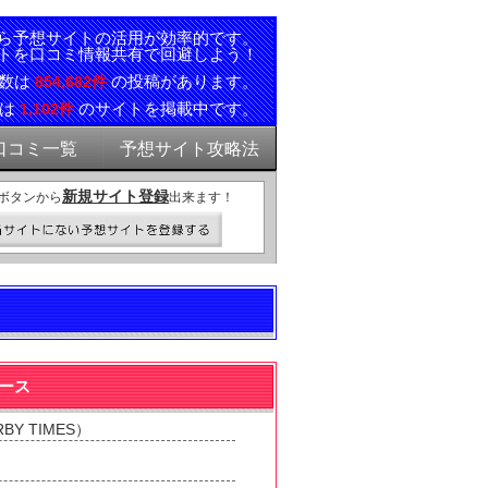
ら予想サイトの活用が効率的です。
トを口コミ情報共有で回避しよう！
ミ数は
の投稿があります。
854,682件
報は
のサイトを掲載中です。
1,102件
口コミ一覧
予想サイト攻略法
新規サイト登録
ボタンから
出来ます！
ベース
Y TIMES）