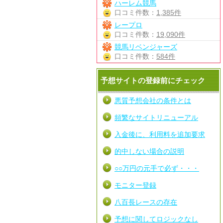
ハーレム競馬
口コミ件数：
1,385件
レープロ
口コミ件数：
19,090件
競馬リベンジャーズ
口コミ件数：
584件
予想サイトの登録前にチェック
悪質予想会社の条件とは
頻繁なサイトリニューアル
入金後に、利用料を追加要求
的中しない場合の説明
○○万円の元手で必ず・・・
モニター登録
八百長レースの存在
予想に関してロジックなし