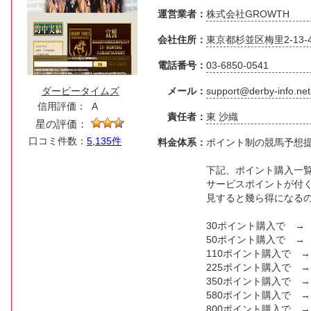
運営業者：
株式会社GROWTH
会社住所：
東京都杉並区梅里2-13-
電話番号：
03-6850-0541
ダービータイムズ
メール：
support@derby-info.net
信用評価：
A
責任者：
東 沙織
星の評価：
口コミ件数：
5,135件
料金体系：
ポイント制の競馬予想
下記、ポイント購入一
サービスポイントが付
見すると幾ら得になる
30ポイント購入で → ¥
50ポイント購入で → ¥
110ポイント購入で → 
225ポイント購入で → 
350ポイント購入で → 
580ポイント購入で → 
800ポイント購入で → 