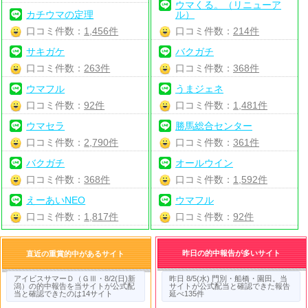
ウマくる。（リニューア
カチウマの定理
ル）
口コミ件数：
1,456件
口コミ件数：
214件
サキガケ
バクガチ
口コミ件数：
263件
口コミ件数：
368件
ウマフル
うまジェネ
口コミ件数：
92件
口コミ件数：
1,481件
ウマセラ
勝馬総合センター
口コミ件数：
2,790件
口コミ件数：
361件
バクガチ
オールウイン
口コミ件数：
368件
口コミ件数：
1,592件
えーあいNEO
ウマフル
口コミ件数：
1,817件
口コミ件数：
92件
昨日の的中報告が多いサイト
直近の重賞的中があるサイト
アイビスサマーＤ（ＧⅢ・8/2(日)新
昨日 8/5(水) 門別・船橋・園田。当
潟）の的中報告を当サイトが公式配
サイトが公式配当と確認できた報告
当と確認できたのは14サイト
延べ135件