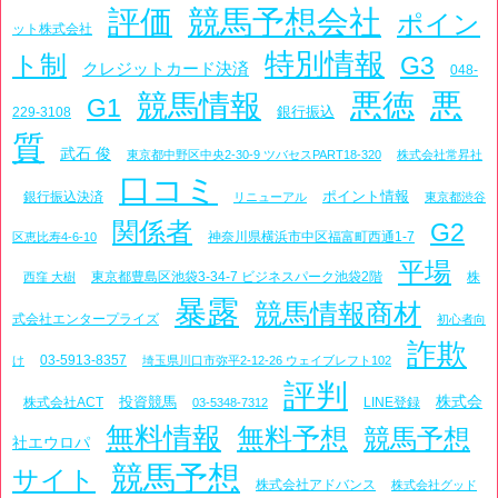
評価
競馬予想会社
ポイン
ット株式会社
特別情報
ト制
G3
クレジットカード決済
048-
悪徳
悪
競馬情報
G1
銀行振込
229-3108
質
武石 俊
東京都中野区中央2-30-9 ツバセスPART18-320
株式会社常昇社
口コミ
ポイント情報
銀行振込決済
リニューアル
東京都渋谷
関係者
G2
神奈川県横浜市中区福富町西通1-7
区恵比寿4-6-10
平場
東京都豊島区池袋3-34-7 ビジネスパーク池袋2階
株
西窪 大樹
暴露
競馬情報商材
式会社エンタープライズ
初心者向
詐欺
03-5913-8357
け
埼玉県川口市弥平2-12-26 ウェイブレフト102
評判
株式会
投資競馬
株式会社ACT
LINE登録
03-5348-7312
無料情報
無料予想
競馬予想
社エウロパ
競馬予想
サイト
株式会社アドバンス
株式会社グッド