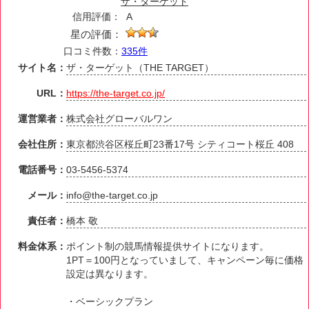
ザ・ターゲット
信用評価：
A
星の評価：
口コミ件数：
335件
サイト名：
ザ・ターゲット（THE TARGET）
URL：
https://the-target.co.jp/
運営業者：
株式会社グローバルワン
会社住所：
東京都渋谷区桜丘町23番17号 シティコート桜丘 408
電話番号：
03-5456-5374
メール：
info@the-target.co.jp
責任者：
橋本 敬
料金体系：
ポイント制の競馬情報提供サイトになります。
1PT＝100円となっていまして、キャンペーン毎に価格
設定は異なります。
・ベーシックプラン