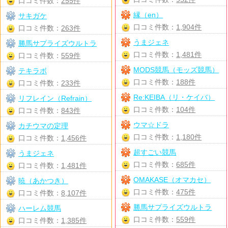
口コミ件数：
255件
縁（en）
サキガケ
口コミ件数：
1,904件
口コミ件数：
263件
うまジェネ
勝馬サプライズウルトラ
口コミ件数：
1,481件
口コミ件数：
559件
MODS競馬（モッズ競馬）
テキラボ
口コミ件数：
188件
口コミ件数：
233件
Re:KEIBA（リ・ケイバ）
リフレイン（Refrain）
口コミ件数：
104件
口コミ件数：
843件
ウマ☆ドラ
カチウマの定理
口コミ件数：
1,180件
口コミ件数：
1,456件
超すごい競馬
うまジェネ
口コミ件数：
685件
口コミ件数：
1,481件
OMAKASE（オマカセ）
暁（あかつき）
口コミ件数：
475件
口コミ件数：
8,107件
勝馬サプライズウルトラ
ハーレム競馬
口コミ件数：
559件
口コミ件数：
1,385件