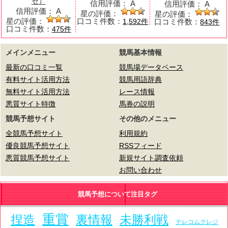
セ）
信用評価：
A
信用評価：
A
信用評価：
A
星の評価：
星の評価：
星の評価：
口コミ件数：
口コミ件数：
1,592件
843件
口コミ件数：
475件
メインメニュー
競馬基本情報
最新の口コミ一覧
競馬場データベース
有料サイト活用方法
競馬用語辞典
無料サイト活用方法
レース情報
悪質サイト特徴
馬券の説明
競馬予想サイト
その他のメニュー
全競馬予想サイト
利用規約
優良競馬予想サイト
RSSフィード
悪質競馬予想サイト
新規サイト調査依頼
お問い合わせ
競馬予想について注目タグ
重賞
捏造
裏情報
未勝利戦
テレコムクレジ