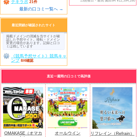
13開催日・最高 園田9R ¥12,394,160
テキラボ
21件
最新の口コミ一覧へ →
最近閉鎖が確認されたサイト
掲載ドメインの消滅を当サイトが確
認した予想サイト。移転・ドメイン
変更の場合があります。記録と口コ
ミは残しています
《競馬予想サイト》競馬キャ
ンプ
8/4確認
直近一週間の口コミで高評価
OMAKASE（オマカ
オールウイン
リフレイン（Refrain）