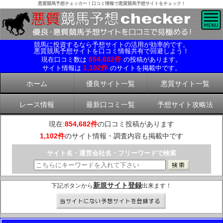
悪質競馬予想チェッカー！口コミ情報で悪質競馬予想サイトをチェック！
競馬に投資するなら予想サイトの活用が効率的です。
悪質競馬予想サイトを口コミ情報共有で回避しよう！
854,682件
現在口コミ数は
の投稿があります。
1,102件
サイト情報は
のサイトを掲載中です。
ホーム
優良サイト一覧
悪質サイト一覧
レース情報
最新口コミ一覧
予想サイト攻略法
現在:
854,682件
の口コミ投稿があります
1,102件
のサイト情報・調査内容も掲載中です
サイト名・運営会社名・フリーワードで検索
新規サイト登録
下記ボタンから
出来ます！