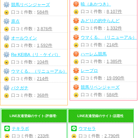
暁（あかつき）
競馬リベンジャーズ
口コミ件数：
8,107件
口コミ件数：
584件
みどりの的中らんど
原点
口コミ件数：
1,332件
口コミ件数：
3,876件
ウマくる。（リニューアル）
オールウイン
口コミ件数：
214件
口コミ件数：
1,592件
ハーレム競馬
Re:KEIBA（リ・ケイバ）
口コミ件数：
1,385件
口コミ件数：
104件
レープロ
ウマくる。（リニューアル）
口コミ件数：
19,090件
口コミ件数：
214件
競馬リベンジャーズ
バクガチ
口コミ件数：
584件
口コミ件数：
368件
LINE友達登録のサイト:評価増↑
LINE友達登録のサイト:話題性
テキラボ
ウマセラ
口コミ件数：
233件
口コミ件数：
2,790件