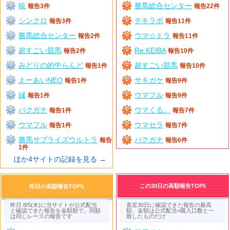
暁
勝馬総合センター
報告3件
報告22件
シンクロ
テキラボ
報告3件
報告11件
勝馬総合センター
ウマ☆ドラ
報告2件
報告11件
超すごい競馬
Re:KEIBA
報告2件
報告10件
みどりの的中らんど
超すごい競馬
報告1件
報告10件
えーあいNEO
サキガケ
報告1件
報告9件
縁
ウマフル
報告1件
報告9件
バクガチ
ウマくる。
報告1件
報告7件
ウマフル
ウマセラ
報告1件
報告7件
勝馬サプライズウルトラ
バクガチ
報告
報告6件
1件
ほか4サイトの記録を見る →
この30日の高額報告TOP5
昨日の高額報告TOP5
昨日 8/5(水)に当サイトが公式配当
直近30日に確認できた報告の最高
と確認できた報告を金額順で。同額
額。金額は公式配当×購入口数と一
は同じレースの報告です
致したものだけ