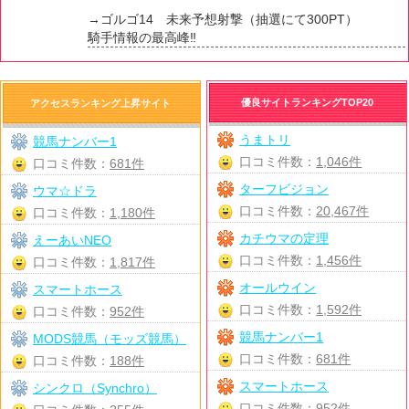
→ゴルゴ14 未来予想射撃（抽選にて300PT）
騎手情報の最高峰‼️
優良サイトランキングTOP20
アクセスランキング上昇サイト
うまトリ
競馬ナンバー1
口コミ件数：
1,046件
口コミ件数：
681件
ターフビジョン
ウマ☆ドラ
口コミ件数：
20,467件
口コミ件数：
1,180件
カチウマの定理
えーあいNEO
口コミ件数：
1,456件
口コミ件数：
1,817件
オールウイン
スマートホース
口コミ件数：
1,592件
口コミ件数：
952件
競馬ナンバー1
MODS競馬（モッズ競馬）
口コミ件数：
681件
口コミ件数：
188件
スマートホース
シンクロ（Synchro）
口コミ件数：
952件