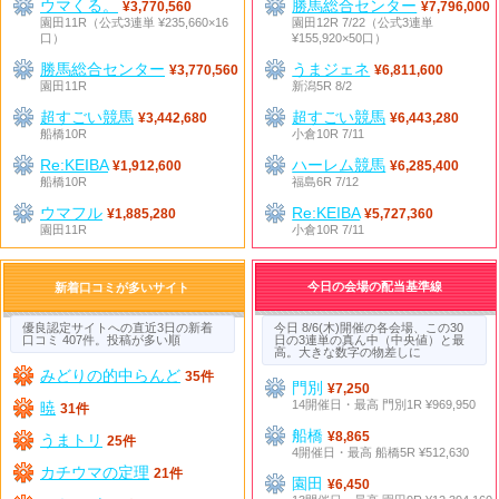
ウマくる。
勝馬総合センター
¥3,770,560
¥7,796,000
園田11R（公式3連単 ¥235,660×16
園田12R 7/22（公式3連単
口）
¥155,920×50口）
勝馬総合センター
うまジェネ
¥3,770,560
¥6,811,600
園田11R
新潟5R 8/2
超すごい競馬
超すごい競馬
¥3,442,680
¥6,443,280
船橋10R
小倉10R 7/11
Re:KEIBA
ハーレム競馬
¥1,912,600
¥6,285,400
船橋10R
福島6R 7/12
ウマフル
Re:KEIBA
¥1,885,280
¥5,727,360
園田11R
小倉10R 7/11
今日の会場の配当基準線
新着口コミが多いサイト
優良認定サイトへの直近3日の新着
今日 8/6(木)開催の各会場、この30
口コミ 407件。投稿が多い順
日の3連単の真ん中（中央値）と最
高。大きな数字の物差しに
みどりの的中らんど
35件
門別
¥7,250
14開催日・最高 門別1R ¥969,950
暁
31件
船橋
¥8,865
うまトリ
25件
4開催日・最高 船橋5R ¥512,630
カチウマの定理
21件
園田
¥6,450