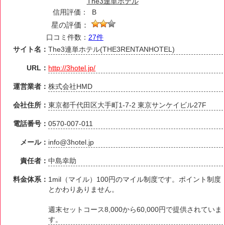
The3連単ホテル
信用評価：
B
星の評価：
口コミ件数：
27件
サイト名：
The3連単ホテル(THE3RENTANHOTEL)
URL：
http://3hotel.jp/
運営業者：
株式会社HMD
会社住所：
東京都千代田区大手町1-7-2 東京サンケイビル27F
電話番号：
0570-007-011
メール：
info@3hotel.jp
責任者：
中島幸助
料金体系：
1mil（マイル）100円のマイル制度です。ポイント制度
とかわりありません。
週末セットコース8,000から60,000円で提供されていま
す。