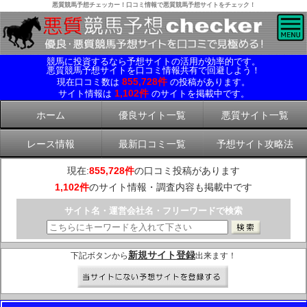
悪質競馬予想チェッカー！口コミ情報で悪質競馬予想サイトをチェック！
競馬に投資するなら予想サイトの活用が効率的です。
悪質競馬予想サイトを口コミ情報共有で回避しよう！
855,728件
現在口コミ数は
の投稿があります。
1,102件
サイト情報は
のサイトを掲載中です。
ホーム
優良サイト一覧
悪質サイト一覧
レース情報
最新口コミ一覧
予想サイト攻略法
現在:
855,728件
の口コミ投稿があります
1,102件
のサイト情報・調査内容も掲載中です
サイト名・運営会社名・フリーワードで検索
新規サイト登録
下記ボタンから
出来ます！