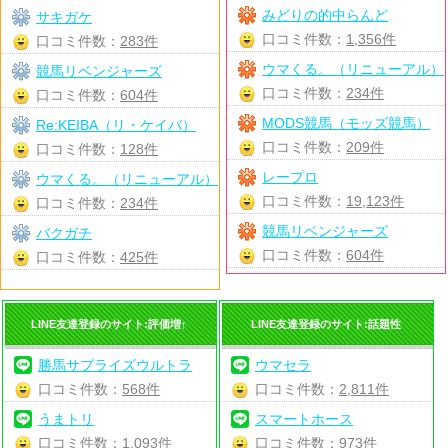
みどりの的中らんど
サキガケ
口コミ件数：
1,356件
口コミ件数：
283件
ウマくる。（リニューアル）
競馬リベンジャーズ
口コミ件数：
234件
口コミ件数：
604件
MODS競馬（モッズ競馬）
Re:KEIBA（リ・ケイバ）
口コミ件数：
209件
口コミ件数：
128件
レープロ
ウマくる。（リニューアル）
口コミ件数：
19,123件
口コミ件数：
234件
競馬リベンジャーズ
バクガチ
口コミ件数：
604件
口コミ件数：
425件
LINE友達登録のサイト:評価増↑
LINE友達登録のサイト:話題性
勝馬サプライズウルトラ
ウマセラ
口コミ件数：
568件
口コミ件数：
2,811件
うまトリ
スマートホース
口コミ件数：
1,093件
口コミ件数：
973件