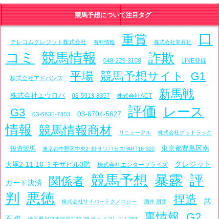
競馬予想について注目タグ
口
重賞
テレコムクレジット株式会社
有料情報
株式会社常昇社
コミ
競馬情報
詐欺
048-229-3108
LINE登録
平場
競馬予想サイト
G1
株式会社アドバンス
新馬戦
株式会社エウロパ
03-5913-8357
株式会社ACT
評価
レース
G3
03-6704-5627
03-6631-7403
情報
競馬情報商材
リニューアル
株式会社グッドラック
東京都豊島区南
投資競馬
東京都中野区中央2-30-9 ツバセスPART18-320
クレジット
大塚2-11-10 ミモザビル3階
株式会社エンタープライズ
競馬予想
暴露
評
関係者
カード決済
判
悪徳
捏造
武
株式会社サイバーテクノロジー
酒井 朋彦
裏情報
G2
石 俊