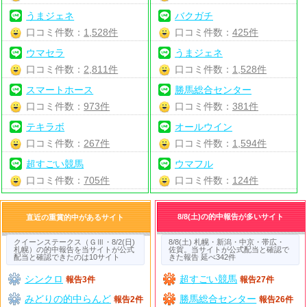
うまジェネ
バクガチ
口コミ件数：
1,528件
口コミ件数：
425件
ウマセラ
うまジェネ
口コミ件数：
2,811件
口コミ件数：
1,528件
スマートホース
勝馬総合センター
口コミ件数：
973件
口コミ件数：
381件
テキラボ
オールウイン
口コミ件数：
267件
口コミ件数：
1,594件
超すごい競馬
ウマフル
口コミ件数：
705件
口コミ件数：
124件
8/8(土)の的中報告が多いサイト
直近の重賞的中があるサイト
クイーンステークス（ＧⅢ・8/2(日)
8/8(土) 札幌・新潟・中京・帯広・
札幌）の的中報告を当サイトが公式
佐賀。当サイトが公式配当と確認で
配当と確認できたのは10サイト
きた報告 延べ342件
シンクロ
超すごい競馬
報告3件
報告27件
みどりの的中らんど
勝馬総合センター
報告2件
報告26件