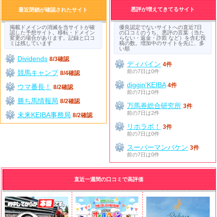
悪評が増えてきてるサイト
最近閉鎖が確認されたサイト
掲載ドメインの消滅を当サイトが確
優良認定でないサイトへの直近7日
認した予想サイト。移転・ドメイン
の口コミのうち、悪評の言葉（当た
変更の場合があります。記録と口コ
らない・返金・詐欺 など）を含む投
ミは残しています
稿の数。増加中のサイトを先に、多
い順
Dividends
8/3確認
ディバイン
4件
前の7日は0件
競馬キャンプ
8/4確認
diggin'KEIBA
4件
ウマ番長！
8/2確認
前の7日は0件
勝ち馬情報局
8/2確認
万馬券総合研究所
3件
前の7日は2件
未来KEIBA事務局
8/2確認
リホラボ！
3件
前の7日は0件
スーパーマンバケン
3件
前の7日は0件
直近一週間の口コミで高評価