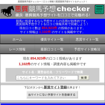
悪質競馬予想チェッカー！口コミ情報で悪質競馬予想サイトをチェック！
競馬に投資するなら予想サイトの活用が効率的です。
悪質競馬予想サイトを口コミ情報共有で回避しよう！
854,923件
現在口コミ数は
の投稿があります。
1,102件
サイト情報は
のサイトを掲載中です。
ホーム
優良サイト一覧
悪質サイト一覧
レース情報
最新口コミ一覧
予想サイト攻略法
現在:
854,923件
の口コミ投稿があります
1,102件
のサイト情報・調査内容も掲載中です
サイト名・運営会社名・フリーワードで検索
新規サイト登録
下記ボタンから
出来ます！