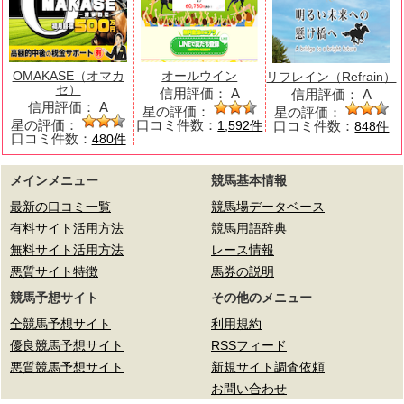
OMAKASE（オマカ
オールウイン
リフレイン（Refrain）
セ）
信用評価：
A
信用評価：
A
信用評価：
A
星の評価：
星の評価：
星の評価：
口コミ件数：
口コミ件数：
1,592件
848件
口コミ件数：
480件
メインメニュー
競馬基本情報
最新の口コミ一覧
競馬場データベース
有料サイト活用方法
競馬用語辞典
無料サイト活用方法
レース情報
悪質サイト特徴
馬券の説明
競馬予想サイト
その他のメニュー
全競馬予想サイト
利用規約
優良競馬予想サイト
RSSフィード
悪質競馬予想サイト
新規サイト調査依頼
お問い合わせ