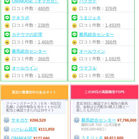
OMAKASE（オマカセ）
バクガチ
口コミ件数：
480件
口コミ件数：
376件
テキラボ
うまジェネ
口コミ件数：
238件
口コミ件数：
1,493件
カチウマの定理
勝馬総合センター
口コミ件数：
1,466件
口コミ件数：
366件
勝馬総合センター
オールウイン
口コミ件数：
366件
口コミ件数：
1,592件
オールウイン
ウマフル
口コミ件数：
1,592件
口コミ件数：
97件
この30日の高額報告TOP5
直近の重賞的中があるサイト
クイーンステークス（ＧⅢ・8/2(日)
直近30日に確認できた報告の最高
札幌）の的中報告を当サイトが公式
額。金額は公式配当×購入口数と一
配当と確認できたのは10サイト
致したものだけ
サキガケ
勝馬総合センター
¥266,520
¥7,796,000
園田12R 7/22（公式3連単
ハーレム競馬
¥155,920×50口）
¥111,050
うまジェネ
OMAKASE
¥6,811,600
¥177,680