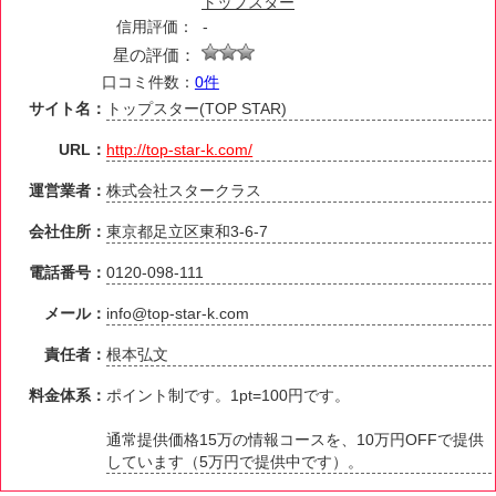
トップスター
信用評価：
-
星の評価：
口コミ件数：
0件
サイト名：
トップスター(TOP STAR)
URL：
http://top-star-k.com/
運営業者：
株式会社スタークラス
会社住所：
東京都足立区東和3-6-7
電話番号：
0120-098-111
メール：
info@top-star-k.com
責任者：
根本弘文
料金体系：
ポイント制です。1pt=100円です。
通常提供価格15万の情報コースを、10万円OFFで提供
しています（5万円で提供中です）。