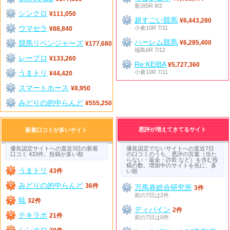
新潟5R 8/2
シンクロ
¥111,050
超すごい競馬
¥6,443,280
ウマセラ
小倉10R 7/11
¥88,840
ハーレム競馬
競馬リベンジャーズ
¥6,285,400
¥177,680
福島6R 7/12
レープロ
¥133,260
Re:KEIBA
¥5,727,360
うまトリ
小倉10R 7/11
¥44,420
スマートホース
¥8,950
みどりの的中らんど
¥555,250
悪評が増えてきてるサイト
新着口コミが多いサイト
優良認定サイトへの直近3日の新着
優良認定でないサイトへの直近7日
口コミ 433件。投稿が多い順
の口コミのうち、悪評の言葉（当た
らない・返金・詐欺 など）を含む投
稿の数。増加中のサイトを先に、多
うまトリ
43件
い順
みどりの的中らんど
36件
万馬券総合研究所
3件
前の7日は2件
暁
32件
ディバイン
2件
テキラボ
21件
前の7日は0件
シンクロ