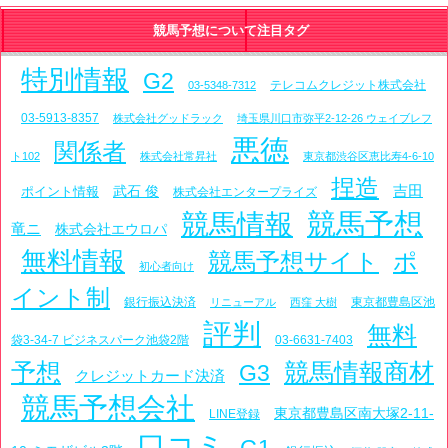
競馬予想について注目タグ
特別情報
G2
テレコムクレジット株式会社
03-5348-7312
03-5913-8357
株式会社グッドラック
埼玉県川口市弥平2-12-26 ウェイブレフ
悪徳
関係者
ト102
株式会社常昇社
東京都渋谷区恵比寿4-6-10
捏造
吉田
武石 俊
ポイント情報
株式会社エンタープライズ
競馬予想
競馬情報
竜ニ
株式会社エウロパ
無料情報
競馬予想サイト
ポ
初心者向け
イント制
銀行振込決済
東京都豊島区池
リニューアル
西窪 大樹
評判
無料
袋3-34-7 ビジネスパーク池袋2階
03-6631-7403
競馬情報商材
予想
G3
クレジットカード決済
競馬予想会社
東京都豊島区南大塚2-11-
LINE登録
口コミ