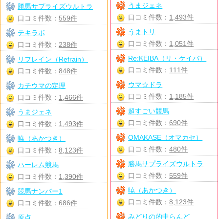
うまジェネ
勝馬サプライズウルトラ
口コミ件数：
1,493件
口コミ件数：
559件
うまトリ
テキラボ
口コミ件数：
1,051件
口コミ件数：
238件
Re:KEIBA（リ・ケイバ）
リフレイン（Refrain）
口コミ件数：
111件
口コミ件数：
848件
ウマ☆ドラ
カチウマの定理
口コミ件数：
1,185件
口コミ件数：
1,466件
超すごい競馬
うまジェネ
口コミ件数：
690件
口コミ件数：
1,493件
OMAKASE（オマカセ）
暁（あかつき）
口コミ件数：
480件
口コミ件数：
8,123件
勝馬サプライズウルトラ
ハーレム競馬
口コミ件数：
559件
口コミ件数：
1,390件
暁（あかつき）
競馬ナンバー1
口コミ件数：
8,123件
口コミ件数：
686件
みどりの的中らんど
原点