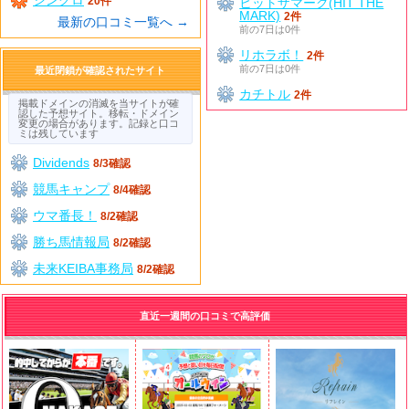
20件
ヒットザマーク(HIT THE
MARK)
2件
最新の口コミ一覧へ →
前の7日は0件
リホラボ！
2件
前の7日は0件
最近閉鎖が確認されたサイト
カチトル
2件
掲載ドメインの消滅を当サイトが確
認した予想サイト。移転・ドメイン
変更の場合があります。記録と口コ
ミは残しています
Dividends
8/3確認
競馬キャンプ
8/4確認
ウマ番長！
8/2確認
勝ち馬情報局
8/2確認
未来KEIBA事務局
8/2確認
直近一週間の口コミで高評価