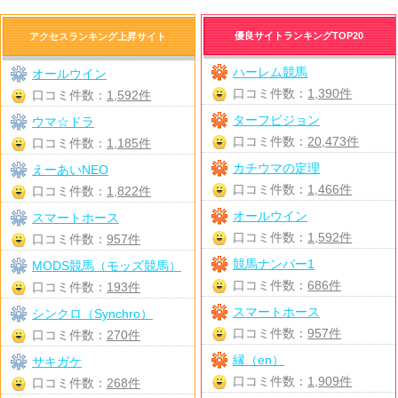
優良サイトランキングTOP20
アクセスランキング上昇サイト
ハーレム競馬
オールウイン
口コミ件数：
1,390件
口コミ件数：
1,592件
ターフビジョン
ウマ☆ドラ
口コミ件数：
20,473件
口コミ件数：
1,185件
カチウマの定理
えーあいNEO
口コミ件数：
1,466件
口コミ件数：
1,822件
オールウイン
スマートホース
口コミ件数：
1,592件
口コミ件数：
957件
競馬ナンバー1
MODS競馬（モッズ競馬）
口コミ件数：
686件
口コミ件数：
193件
スマートホース
シンクロ（Synchro）
口コミ件数：
957件
口コミ件数：
270件
縁（en）
サキガケ
口コミ件数：
1,909件
口コミ件数：
268件