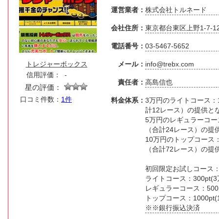
運営業者：
株式会社トルネード
会社住所：
東京都台東区上野1-7-1
電話番号：
03-5467-5652
トレジャーボックス
メール：
info@trebx.com
信用評価：
-
責任者：
高島信也
星の評価：
口コミ件数：
1件
料金体系：
3万円のライトコース：
計12レース）の提供と
5万円のレギュラーコー
（合計24レース）の提
10万円のトップコース
（合計72レース）の提
初回限定お試しコース：10
ライトコース：300pt(3
レギュラーコース：500p
トップコース：1000pt(
※※銀行振込決済