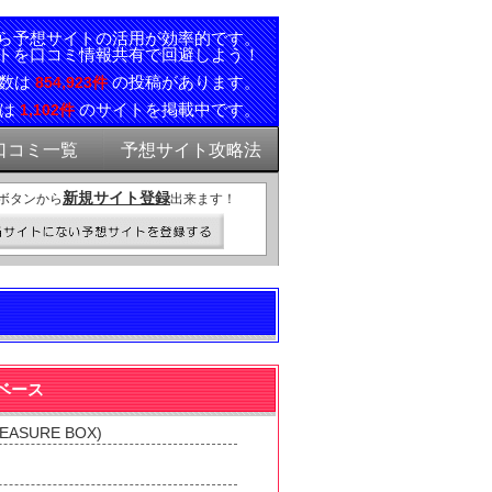
ら予想サイトの活用が効率的です。
トを口コミ情報共有で回避しよう！
ミ数は
の投稿があります。
854,923件
報は
のサイトを掲載中です。
1,102件
口コミ一覧
予想サイト攻略法
新規サイト登録
ボタンから
出来ます！
タベース
SURE BOX)