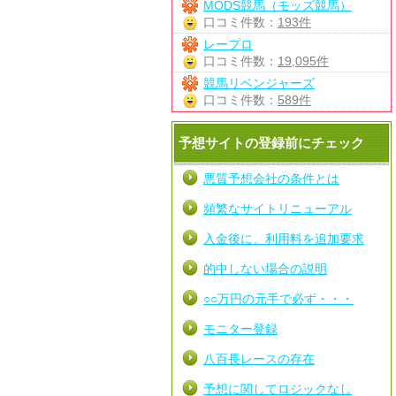
MODS競馬（モッズ競馬）
口コミ件数：
193件
レープロ
口コミ件数：
19,095件
競馬リベンジャーズ
口コミ件数：
589件
予想サイトの登録前にチェック
悪質予想会社の条件とは
頻繁なサイトリニューアル
入金後に、利用料を追加要求
的中しない場合の説明
○○万円の元手で必ず・・・
モニター登録
八百長レースの存在
予想に関してロジックなし