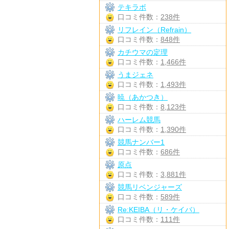
テキラボ
口コミ件数：
238件
リフレイン（Refrain）
口コミ件数：
848件
カチウマの定理
口コミ件数：
1,466件
うまジェネ
口コミ件数：
1,493件
暁（あかつき）
口コミ件数：
8,123件
ハーレム競馬
口コミ件数：
1,390件
競馬ナンバー1
口コミ件数：
686件
原点
口コミ件数：
3,881件
競馬リベンジャーズ
口コミ件数：
589件
Re:KEIBA（リ・ケイバ）
口コミ件数：
111件