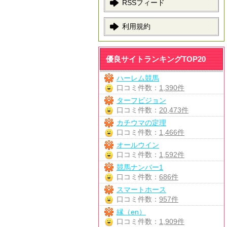
RSSフィード
利用規約
優良サイトランキングTOP20
ハーレム競馬
口コミ件数：
1,390件
ターフビジョン
口コミ件数：
20,473件
カチウマの定理
口コミ件数：
1,466件
オールウイン
口コミ件数：
1,592件
競馬ナンバー1
口コミ件数：
686件
スマートホース
口コミ件数：
957件
縁（en）
口コミ件数：
1,909件