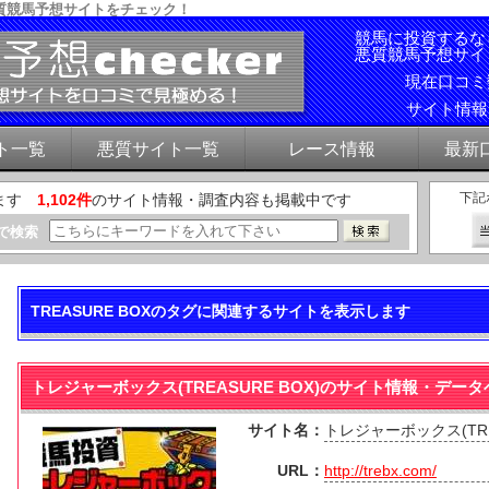
質競馬予想サイトをチェック！
競馬に投資するな
悪質競馬予想サイ
現在口コ
サイト情
ト一覧
悪質サイト一覧
レース情報
最新
下記
ます
1,102件
のサイト情報・調査内容も掲載中です
で検索
TREASURE BOXのタグに関連するサイトを表示します
トレジャーボックス(TREASURE BOX)のサイト情報・デー
サイト名：
トレジャーボックス(TREA
URL：
http://trebx.com/